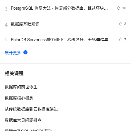
PostgreSQL 恢复大法 - 恢复部分数据库、跳过坏块、
10
3
修复无法启动的数据库
数据库基础知识
3
4
PolarDB Serverless能力测评：秒级弹升、无感伸缩与强
7
5
一致性，助您实现高效云数据库管理！
SQLite数据库的备份
12
6
一篇文章带你搞懂非关系型数据库MongoDB
4
7
相关课程
数据库的前世今生
如何在 Oracle 中创建可插入数据库（PDB）？
10
8
数据库核心概念
weblogic连接RAC数据库
3
9
从传统数据库到云数据库演进
征文分享｜OceanBase 3.1.2 数据库性能测试探索
5
10
数据库常见问题排查