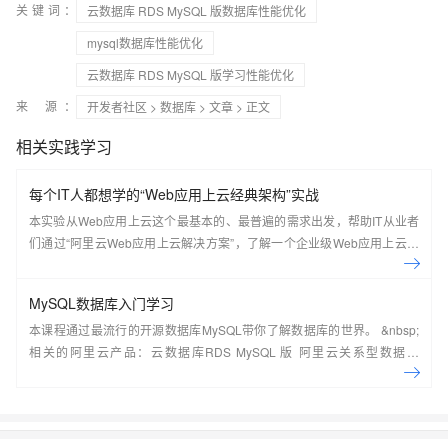
关键词：
云数据库 RDS MySQL 版数据库性能优化
mysql数据库性能优化
云数据库 RDS MySQL 版学习性能优化
来 源：
开发者社区
>
数据库
>
文章
> 正文
相关实践学习
每个IT人都想学的“Web应用上云经典架构”实战
本实验从Web应用上云这个最基本的、最普遍的需求出发，帮助IT从业者
们通过“阿里云Web应用上云解决方案”，了解一个企业级Web应用上云的
常见架构，了解如何构建一个高可用、可扩展的企业级应用架构。
MySQL数据库入门学习
本课程通过最流行的开源数据库MySQL带你了解数据库的世界。 &nbsp;
相关的阿里云产品：云数据库RDS MySQL 版 阿里云关系型数据库
RDS（Relational Database Service）是一种稳定可靠、可弹性伸缩的在
线数据库服务，提供容灾、备份、恢复、迁移等方面的全套解决方案，彻
底解决数据库运维的烦恼。 了解产品详
情:&nbsp;https://www.aliyun.com/product/rds/mysql&nbsp;