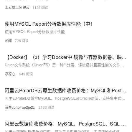
上云就上阿狸云
1125
使用MYSQL Report分析数据库性能（中）
使用MYSQL Report分析数据库性能
顾翔
726
【Docker】（3）学习Docker中 镜像与容器数据卷、映射关系！手把手带你安装 MySql主从同步 和 Redis三主三从集群！并且进行主从切换与扩容操作，还有分析 哈希分区 等知识点！
Union文件系统（UnionFS）是一种**分层、轻量级并且高性能的文件系统**，它支持对文件系统的修改作为一次提交来一层层的叠加，同时可以将不同目录挂载到同一个虚拟文件系统下(unite several directories into a single virtual filesystem) Union 文件系统是 Docker 镜像的基础。 镜像可以通过分层来进行继承，基于基础镜像（没有父镜像），可以制作各种具体的应用镜像。
凉凉心.
943
阿里云PolarDB云原生数据库收费价格：MySQL和PostgreSQL详细介绍
阿里云PolarDB兼容MySQL、PostgreSQL及Oracle语法，支持集中式与分布式架构。标准版2核4G年费1116元起，企业版最高性能达4核16G，支持HTAP与多级高可用，广泛应用于金融、政务、互联网等领域，TCO成本降低50%。
游客vphb4ae2je2zi
2133
阿里云数据库收费价格：MySQL、PostgreSQL、SQL Server和MariaDB引擎费用整理
阿里云数据库提供多种类型，包括关系型与NoSQL，主流如PolarDB、RDS MySQL/PostgreSQL、Redis等。价格低至21元/月起，支持按需付费与优惠套餐，适用于各类应用场景。