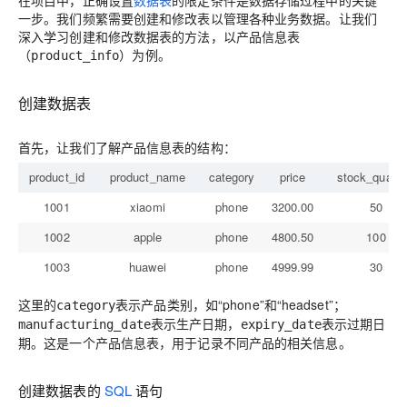
在项目中，正确设置
数据表
的限定条件是数据存储过程中的关键
一步。我们频繁需要创建和修改表以管理各种业务数据。让我们
深入学习创建和修改数据表的方法，以产品信息表
（
）为例。
product_info
创建数据表
首先，让我们了解产品信息表的结构：
product_id
product_name
category
price
stock_quanti
1001
xiaomi
phone
3200.00
50
1002
apple
phone
4800.50
100
1003
huawei
phone
4999.99
30
这里的
表示产品类别，如“phone”和“headset”；
category
表示生产日期，
表示过期日
manufacturing_date
expiry_date
期。这是一个产品信息表，用于记录不同产品的相关信息。
创建数据表的
SQL
语句