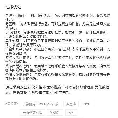
性能优化
合理使用缓存：
利用缓存机制，减少对数据库的频繁查询，提高读取
性能。
分区表：
对大型表进行分区，可以提高查询性能，尤其是在处理大量
数据时。
定期维护：
定期执行数据库维护任务，如索引重建、统计信息更新，
以确保数据库保持最佳性能。
异步处理：
对于复杂且不需要即时返回结果的操作，考虑使用异步处
理，以减轻数据库压力。
垂直和水平分割：
根据业务需求，合理进行表的垂直和水平分割，以
提高查询效率。
监控和优化查询：
使用数据库性能监控工具，定期检查和优化执行缓
慢的查询语句。
数据库版本控制：
使用版本控制系统管理数据库架构的变更，确保数
据库的版本追踪和回滚能力。
备份和恢复策略：
建立有效的备份和恢复策略，以应对意外数据丢失
或数据库损坏的情况。
通过采纳这些建议和性能优化措施，可以更好地管理和优化数据
表，提高数据库的整体性能和可维护性。
文章标签：
云数据库 RDS MySQL 版
数据库
SQL
关系型数据库
MySQL
索引