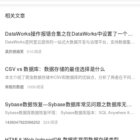
相关文章
DataWorks操作报错合集之在DataWorks中设置了一个任务节点的调度时间，并将其发布到生产环境，但到了指定时间（例如17:30）却没有产生运行实例和相关日志如何解决
DataWorks是阿里云提供的一站式大数据开发与治理平台，支持数据集成、数据开发、数据服务、数据质量管理、数据安全管理等全流程数据处理。在使用DataWorks过程中，可能会遇到各种操作报错。以下是一些常见的报错情况及其可能的原因和解决方法。
真的很搞笑
510
CSV vs 数据库：数据存储的最佳选择是什么
本文介绍了爬虫数据存储中CSV和数据库的优缺点，分析了两者在不同场景下的适用性。CSV简单易用、资源消耗低，适合小量数据；数据库则在处理大量数据和复杂查询时表现出色，支持并发操作。通过Python代码示例，展示了如何使用多线程和爬虫代理IP技术将百度搜索数据存储到MySQL数据库中，适用于大型项目和复杂数据分析需求。
奔跑的数据
1009
Sybase数据恢复—Sybase数据库常见问题之数据库无法启动的恢复案例
Sybase数据库数据恢复环境： Sybase数据库版本：SQL Anywhere 8.0。 Sybase数据库故障&分析： Sybase数据库无法启动。 使用Sybase Central连接报错。 数据库数据恢复工程师经过检测，发现Sybase数据库出现故障的原因是：异常断电造成Sybase数据库无法回写正常数据，导致多个存储页数据不一致，系统表描述和存储表不一致，部分存储页底层数据完全杂乱。
1436047922066202
324
HTML5 Web IndexedDB 数据库常用数据存储类型