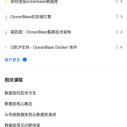
如何连接oceanbase数据库
4
2
OceanBase的存储引擎
3
3
第四章：OceanBase集群技术架构
2
4
OBCP实践 - OceanBase Docker 体验
6
5
在OceanBase数据库中，你可以通过以下几个途径来查
2
6
看慢SQL和等待事件
使用canal将MySQL数据库数据实时同步到oceanbase
5
7
相关课程
数据库的前世今生
十年磨一剑：从2009启动“去IOE”工程到2019年
10
8
OceanBase拿下TPC-C世界第一
数据库核心概念
《OceanBase 存储引擎结构》下 | 学习笔记
3
9
从传统数据库到云数据库演进
OceanBase有什么优势？
3
10
数据库常见问题排查