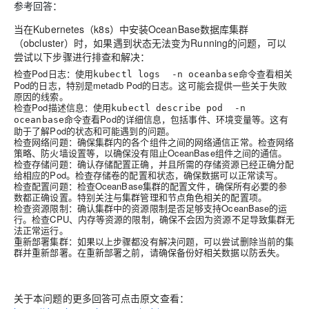
参考回答：
当在Kubernetes（k8s）中安装OceanBase数据库集群
（obcluster）时，如果遇到状态无法变为Running的问题，可以
尝试以下步骤进行排查和解决：
检查Pod日志
：使用
命令查看相关
kubectl logs -n oceanbase
Pod的日志，特别是metadb Pod的日志。这可能会提供一些关于失败
原因的线索。
检查Pod描述信息
：使用
kubectl describe pod -n
命令查看Pod的详细信息，包括事件、环境变量等。这有
oceanbase
助于了解Pod的状态和可能遇到的问题。
检查网络问题
：确保集群内的各个组件之间的网络通信正常。检查网络
策略、防火墙设置等，以确保没有阻止OceanBase组件之间的通信。
检查存储问题
：确认存储配置正确，并且所需的存储资源已经正确分配
给相应的Pod。检查存储卷的配置和状态，确保数据可以正常读写。
检查配置问题
：检查OceanBase集群的配置文件，确保所有必要的参
数都正确设置。特别关注与集群管理和节点角色相关的配置项。
检查资源限制
：确认集群中的资源限制是否足够支持OceanBase的运
行。检查CPU、内存等资源的限制，确保不会因为资源不足导致集群无
法正常运行。
重新部署集群
：如果以上步骤都没有解决问题，可以尝试删除当前的集
群并重新部署。在重新部署之前，请确保备份好相关数据以防丢失。
关于本问题的更多回答可点击原文查看：