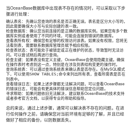
当OceanBase数据库中出现表不存在的情况时，可以采取以下步
骤进行处理：
确认表名
：先确认您查询的表名是否正确无误。表名是区分大小写的，
因此需要确保大小写与实际创建的表一致。
检查数据库
：确认您当前连接的是正确的数据库实例。如果您有多个数
据库实例或者使用了不同的环境，可能会连接到错误的数据库。
查看表所有权
：确保您有足够的权限访问该表。如果没有权限，您将无
法看到表，需要联系数据库管理员赋予相应权限。
检查表状态
：表可能处于被锁定或正在维护的状态，导致暂时无法访
问。可以尝试稍后再进行查询。
检查主键
：如果表没有定义主键，OceanBase会使用隐藏主键。确保
在操作表时考虑到这一点，特别是在涉及到表结构变更的操作时。
查询系统表
：可以通过查询系统表来确认表是否存在。在MySQL模式
下，可以使用
命令来列出所有表，查看所需表是否在
SHOW TABLES;
列表中。
查看错误日志
：如果上述步骤都无法解决问题，可以查看OceanBase
的错误日志，可能会有更具体的错误信息帮助您定位问题。
寻求帮助
：如果问题依旧无法解决，建议联系OceanBase的技术支持
或者参考官方文档，以获得专业的帮助和指导。
总的来说，通过上述步骤，通常可以解决表不存在的问题。在进
行任何操作之前，请确保您对当前环境有足够的了解，并且已经
做好了相应的备份，以防数据丢失。