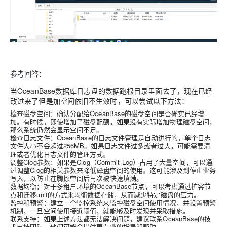
参考回答：
当OceanBase数据库日志盘的数据跑根目录里面去了，现在已经
改过来了但是加空间依旧不生效时，可以尝试以下方法：
检查磁盘空间
：确认分配给OceanBase的磁盘空间是否确实已经增
加。有时候，即使增加了磁盘配额，如果没有实际增加物理磁盘空间，
那么系统仍然会显示空间不足。
检查日志文件
：OceanBase的日志文件管理是自动进行的，单个日志
文件大小不会超过256MB。如果日志文件过多或者过大，可能需要清
理或者优化日志文件的管理方式。
调整Clog参数
：如果是Clog（Commit Log）占用了大量空间，可以通
过调整Clog的相关参数来降低磁盘空间的使用。这可能涉及到停止业务
写入，以防止在腾挪空间后再次被快速填满。
数据均衡
：对于多租户环境的OceanBase节点，可以考虑通过扩容节
点和迁移unit的方式来均衡数据存储，从而减少特定磁盘的压力。
监控和预警
：建立一个监控系统来监控磁盘空间使用情况，并设置预警
机制，一旦空间使用接近阈值，就能够及时发现并采取措施。
联系支持
：如果上述方法都无法解决问题，建议联系OceanBase的技
术支持团队，他们可能会提供更专业的指导和帮助。