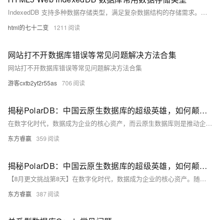
IndexedDB 支持多种数据存储类型，满足复杂数据结构的存储需求。它包括基本数据类型（如 Number、String、Boolean、Date）、对象（简单和嵌套对象）、数组、Blob（用于二进制数据如图像和视频）、ArrayBuffer 和 Typed Arrays（处理二进制数据）、结构化克隆（支持 Map 和 Set 等复杂对象），以及 JSON 数据。尽管不直接支持非序列化数据（如函数和 DOM 节点），但可以通过转换实现存储。开发者应根据具体需求选择合适的数据类型，以优化性能和使用体验。
html的七十二变
1211
网站打不开数据库错误等常见问题解决方法合集
网站打不开数据库错误等常见问题解决方法合集
游客cxtb2yf2r55as
706
揭秘PolarDB：中国云原生数据库的超级英雄，如何颠覆传统数据存储？
在数字化时代，数据成为企业的核心资产，而云原生数据库则是推动企业转型的关键。PolarDB凭借其先进的存储计算分离架构，在性能、可靠性和易用性方面脱颖而出，成为国内领先的选择。它支持多种数据库引擎，提供多副本存储机制，并采用按量付费模式，有效降低管理和成本压力，助力企业实现高效、可靠的数字化转型。
东方睿赢
359
揭秘PolarDB：中国云原生数据库的超级英雄，如何颠覆传统数据存储？
【8月更文挑战第8天】在数字化时代，数据成为企业的核心资产。随着云技术的发展，企业纷纷向云端迁移，选择合适的云原生数据库至关重要。PolarDB凭借卓越性能、高可靠性和易用性在中国市场领先。它采用存储计算分离架构，支持独立扩展，提高处理大规模数据的效率和灵活性。多副本机制确保数据高可用性和持久性，优于单副本存储方案。兼容多种数据库引擎，提供丰富管理工具，降低迁移和维护成本。按量付费模式帮助企业有效控制成本。因此，PolarDB为企业数字化转型提供了强有力的支持。
东方睿赢
387