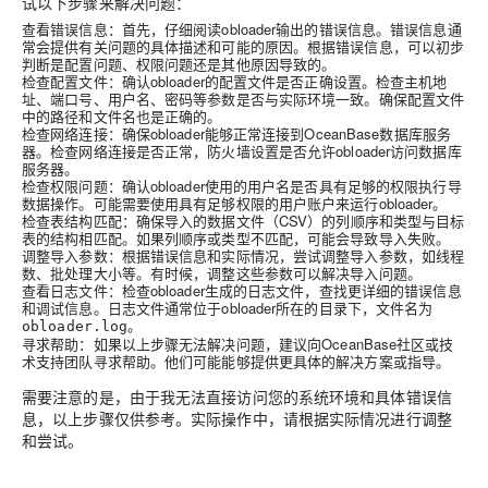
试以下步骤来解决问题：
查看错误信息
：首先，仔细阅读obloader输出的错误信息。错误信息通
常会提供有关问题的具体描述和可能的原因。根据错误信息，可以初步
判断是配置问题、权限问题还是其他原因导致的。
检查配置文件
：确认obloader的配置文件是否正确设置。检查主机地
址、端口号、用户名、密码等参数是否与实际环境一致。确保配置文件
中的路径和文件名也是正确的。
检查网络连接
：确保obloader能够正常连接到OceanBase数据库服务
器。检查网络连接是否正常，防火墙设置是否允许obloader访问数据库
服务器。
检查权限问题
：确认obloader使用的用户名是否具有足够的权限执行导
数据操作。可能需要使用具有足够权限的用户账户来运行obloader。
检查表结构匹配
：确保导入的数据文件（CSV）的列顺序和类型与目标
表的结构相匹配。如果列顺序或类型不匹配，可能会导致导入失败。
调整导入参数
：根据错误信息和实际情况，尝试调整导入参数，如线程
数、批处理大小等。有时候，调整这些参数可以解决导入问题。
查看日志文件
：检查obloader生成的日志文件，查找更详细的错误信息
和调试信息。日志文件通常位于obloader所在的目录下，文件名为
。
obloader.log
寻求帮助
：如果以上步骤无法解决问题，建议向OceanBase社区或技
术支持团队寻求帮助。他们可能能够提供更具体的解决方案或指导。
需要注意的是，由于我无法直接访问您的系统环境和具体错误信
息，以上步骤仅供参考。实际操作中，请根据实际情况进行调整
和尝试。