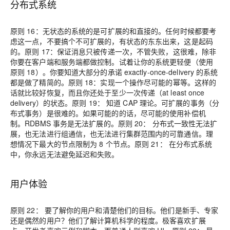
分布式系统
原则 16：
无状态的系统的是可扩展的和直接的。任何时候都要考
虑这一点，不要搞个不可扩展的，有状态的东东出来，这是起码
的。
原则 17：
保证消息只被传递一次，不管失败，这很难，除非
你要在客户端和服务端都做控制。试着让你的系统更轻便（使用
原则 18）。你要知道大部分的承诺 exactly-once-delivery 的系统
都是做了精简的。
原则 18：
实现一个操作尽可能的幂等。这样的
话就比较好恢复，而且你还处于至少一次传递（at least once
delivery）的状态。
原则 19：
知道 CAP 理论。可扩展的事务（分
布式事务）是很难的。如果可能的的话，尽可能的使用补偿机
制。RDBMS 事务是无法扩展的。
原则 20：
分布式一致性无法扩
展，也无法进行组通信，也无法进行集群范围内的可靠通信。理
想情况下最大的节点限制为 8 个节点。
原则 21：
在分布式系统
中，你永远无法避免延迟和失败。
用户体验
原则 22：
要了解你的用户和清楚他们的目标。他们是新手、专家
还是偶然的用户？他们了解计算机科学的程度。极客喜欢扩展