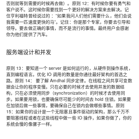
否则就等到需要的时候再去做）。
原则 12：
有时候你要有勇气和
客户说不。这时候你需要找到一个更好的解决方案来去解决。记
住亨利福特曾经说过的 ：”如果我问人们他们需要什么，他们会说
我需要一匹速度更快的马”。记住：你是那个专家，你要去引导和
领导。要去做正确的事情，而不是流行的事情。最终用户会感谢
你为他们提供了汽车。
服务端设计和并发
原则 13：
要知道一个 server 是如何运行的，从硬件到操作系统，
直到编程语言。优化 IO 调用的数量是你通往最好架构的首选之
路。
原则 14：
要了解 Amdhal 同步定律。在线程之间共享可变数
据会让你的程序变慢。只在必要的时候才去使用并发的数据结
构，只在必须使用同步（synchronization）的时候才去使用同
步。如果要用锁，也要确保尽可能少的时间去 hold 住锁。如果要
在加锁后做一些事情，要确保自己在锁内会做哪些事情。
原则
15：
如果你的设计是一个无阻塞且事件驱动的架构，那么千万不
要阻塞线程或者在这些线程中做一些 IO 操作，如果你做了，你的
系统会慢的像骡子一样。