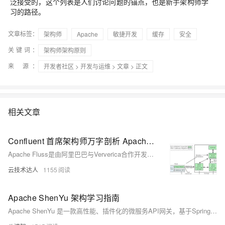
泛接受的，这个列表是人们讨论问题的锚点，也是新手架构师学
习的路径。
文章标签：
架构师
Apache
敏捷开发
缓存
安全
关键词：
架构师架构原则
来 源：
开发者社区
>
开发与运维
>
文章
> 正文
相关文章
Confluent 首席架构师万字剖析 Apache Fluss（一）：核心概念
Apache Fluss是由阿里巴巴与Ververica合作开发的Flink表存储引擎，旨在提供低延迟、高效率的实时数据存储与变更日志支持。其采用TabletServer与CoordinatorServer架构，结合RocksDB和列式存储，实现主键表与日志表的统一管理，并通过客户端抽象整合湖仓历史数据，弥补Paimon在实时场景下的性能短板。
云技术达人
1155
Apache ShenYu 架构学习指南
Apache ShenYu 是一款高性能、插件化的微服务API网关，基于Spring WebFlux + Reactor 构建，支持多协议、动态配置与实时数据同步。本指南以通俗类比和实战路径，带你深入理解其架构设计、核心流程与源码实现，助力快速掌握并参与贡献。