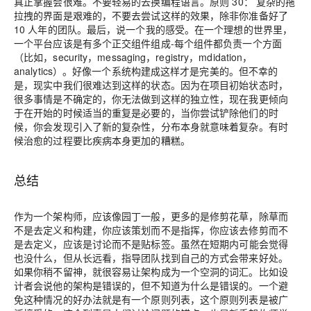
真正掌握会很难。不要轻易的去换编程语言。
原则 30：
复杂的拖
拉拽的界面是艰难的，不要去尝试这样的效果，除非你准备好了
10 人年的团队。
最后，说一个我的感受。在一个理想的世界里，
一个平台应该是有多个正交组件组成-每个组件都负责一个方面
（比如，security，messaging，registry，mdidation，
analytics）。好像一个系统构建成这样才是完美的。
但不幸的
是，现实中我们很难达到这样的状态。因为在项目初始状态时，
很多事情是不确定的，你无法做到这样的独立性，现在我更倾向
于在开始的时候适当的重复是必要的，当你尝试铲除他们的时
候，你会发现引入了新的复杂性，分布本身就意味着复杂。有时
候治愈的过程要比疾病本身更加的糟糕
。
总结
作为一个架构师，应该像园丁一般，更多的是修剪花草，除草而
不是去定义和构建，你应该策划而不是指挥，你应该去修剪而不
是去定义，应该是讨论而不是贴标签。
虽然在短期内可能会觉得
也没什么，但从长远看，指导团队找到自己的方式会带来好处。
如果你稍不留神，就很容易让架构成为一个空洞的词汇。比如设
计者会说他的架构是错误的，但不知道为什么是错误的。一个避
免这种情况的好办法就是有一个原则列表，这个原则列表是被广