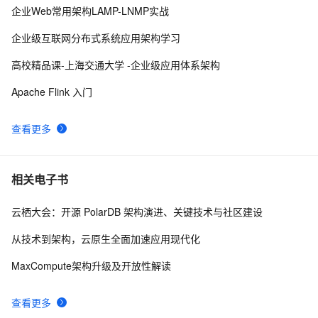
企业Web常用架构LAMP-LNMP实战
建
带你读《Apache Doris 案例集》——06 Apache   Doris  
20
10
企业级互联网分布式系统应用架构学习
助力中国联通万亿日志数据分析提速10倍（2）
高校精品课-上海交通大学 -企业级应用体系架构
Apache Flink 入门
查看更多
相关电子书
云栖大会：开源 PolarDB 架构演进、关键技术与社区建设
从技术到架构，云原生全面加速应用现代化
MaxCompute架构升级及开放性解读
查看更多