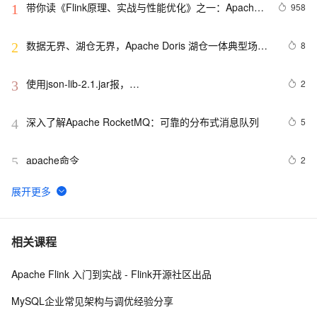
带你读《Flink原理、实战与性能优化》之一：Apache 
958
1
Flink介绍
数据无界、湖仓无界，Apache Doris 湖仓一体典型场景
8
2
实战指南（下篇）
使用json-lib-2.1.jar报，
2
3
org.apache.struts2.json.JSONWriter can not access a 
member of class 
深入了解Apache RocketMQ：可靠的分布式消息队列
5
4
org.apache.commons.dbcp.PoolingDataSource$PoolGuardConn
apache命令
2
5
报错：SemanticException 
5
6
org.apache.hadoop.hive.ql.metadata.HiveException: 
java.lang.RuntimeException：Un
zabbix：web服务Apache/Nginx状态监控
4
7
相关课程
Apache Flink 入门到实战 - Flink开源社区出品
Apache Flink 2.1.0: 面向实时 Data + AI 全面升级，开
15
8
启智能流处理新纪元
MySQL企业常见架构与调优经验分享
最强指南！数据湖Apache Hudi、Iceberg、Delta环境搭
16
9