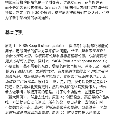
构师应该扮演的角色是一个引导者，讨论发起者，花草修建者，
而不是定义者和构建者。Srinath 为了解决团队内部的架构纷争和
抉择，制定了以下 30 条原则，这些原则被成员们广泛认可，也成
为了新手架构师的学习途径。
基本原则
原则 1：
KISS(Keep it simple,sutpid) ：保持每件事情都尽可能的
简单。用最简单的解决方案来解决问题。
点评：简单即是复杂！
拿你的代码来说，你想要写的简单且容易理解的话，你就需要花
更多的时间去思考。
原则 2：
YAGNI(You aren’t gonna need it)：
不要去搞一些不需要的东西，需要的时候再搞吧。
点评
: 这一点我
被 diss 过好几次，之前的时候，我总是臆想觉得某个功能以后可
能会用到，然后就顺手把它实现了，实际到了后面并没用上，反
而造成了代码冗余。
原则 3：
爬，走，跑。换句话说就是先保证
跑通，然后再优化变得更好，然后继续优化让其变得伟大。迭代
着去做事情，敏捷开发的思路。对于每个功能点，创建里程碑
（最大两周），然后去迭代。
原则 4：
创建稳定、高质量的产品的
唯一方法就是自动化测试。所有的都可以自动化，当你设计时，
不妨想想这一点。
点评
：单侧还是很有必要的，但是没有一个恒
定的标准说你应该怎么去做。
原则 5：
时刻要想投入产出比