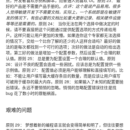
点，开发者喜欢示例和脚本，而普通人则喜欢 UI。
原则 23：
最
好的产品是不需要产品手册的。
点评：这个是说产品易用。很多
人觉得敏捷开发下不需要文档，实际上，一个系统即是在敏捷开
发的情况下，有些必要的文档比如重大更新记录、相关硬件设施
等等还是需要的。
原则 24：
当你无法在两个选择中做决定的时
候，请不要直接把这个问题通过提供配置选项的方式传递给用
户。这样只能让用户更加的发懵。如果连你这个专家都无法选择
的情况下，交给一个比你了解的还少的人这样合适吗？最好的做
法的是每次都找到一个可行的选项；次好的做法是自动的给出选
项，第三好的做法是增加一个配置参数，然后设置一个合理的默
认值。
原则 25：
总是要为配置设置一个合理的默认值。
原则
26：
设计不良的配置会造成一些困扰。应该总是为配置提供一些
示例值。
原则 27：
配置值必须是用户能够理解和直接填写的。比
如：不能让用户填写最大缓存条目的数量，而是应该让用户填写
可被用于缓存的最大内存。
原则 28：
如果输入了未知的配置要抛
出错误。永远不要悄悄的忽略。悄悄的忽略配置错误往往是找
bug 花了数小时的罪魁祸首。
艰难的问题
原则 29：
梦想着新的编程语言就会变得简单和明了，但往往要想