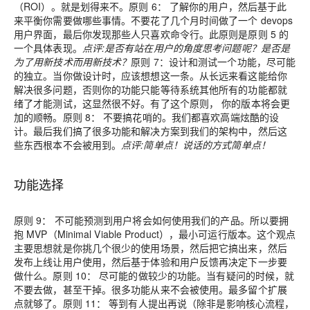
（ROI）。就是划得来不。
原则 6：
了解你的用户，然后基于此
来平衡你需要做哪些事情。不要花了几个月时间做了一个 devops
用户界面，最后你发现那些人只喜欢命令行。此原则是原则 5 的
一个具体表现。
点评
:是否有站在用户的角度思考问题呢？是否是
为了用新技术而用新技术？
原则 7：
设计和测试一个功能，尽可能
的独立。当你做设计时，应该想想这一条。从长远来看这能给你
解决很多问题，否则你的功能只能等待系统其他所有的功能都就
绪了才能测试，这显然很不好。有了这个原则， 你的版本将会更
加的顺畅。
原则 8：
不要搞花哨的。我们都喜欢高端炫酷的设
计。最后我们搞了很多功能和解决方案到我们的架构中，然后这
些东西根本不会被用到。
点评
:简单点！说话的方式简单点！
功能选择
原则 9：
不可能预测到用户将会如何使用我们的产品。所以要拥
抱 MVP（Minimal Viable Product），最小可运行版本。这个观点
主要思想就是你挑几个很少的使用场景，然后把它搞出来，然后
发布上线让用户使用，然后基于体验和用户反馈再决定下一步要
做什么。
原则 10：
尽可能的做较少的功能。当有疑问的时候，就
不要去做，甚至干掉。很多功能从来不会被使用。最多留个扩展
点就够了。
原则 11：
等到有人提出再说（除非是影响核心流程，