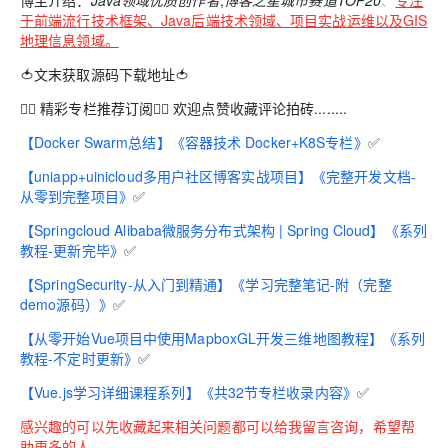
博主介绍：
Java领域优质创作者
,
博客之星城市赛道TOP20
、
专注
于前端流行技术框架、Java后端技术领域、项目实战运维以及GIS
地理信息领域。
🍅文末获取源码下载地址🍅
👇🏻 精彩专栏推荐订阅👇🏻 欢迎点赞收藏评论拍砖........
【Docker Swarm总结】《容器技术 Docker+K8S专栏》
✅
【uniapp+uinicloud多用户社区博客实战项目】《完整开发文档-
从零到完整项目》
✅
【Springcloud Alibaba微服务分布式架构 | Spring Cloud】《系列
教程-更新完毕》
✅
【SpringSecurity-从入门到精通】《学习完整笔记-附（完整
demo源码）》
✅
【从零开始Vue项目中使用MapboxGL开发三维地图教程】《系列
教程-不定时更新》
✅
【Vue.js学习详细课程系列】《共32节专栏收录内容》
✅
感兴趣的可以先收藏起来相关问题都可以给我留言咨询，希望帮
助更多的人。