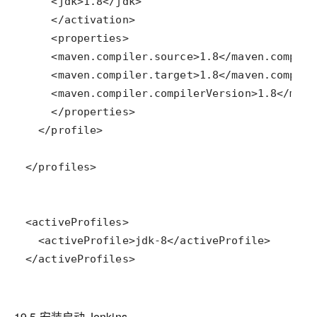
</activeProfiles>
19.5 安装启动 Jenkins