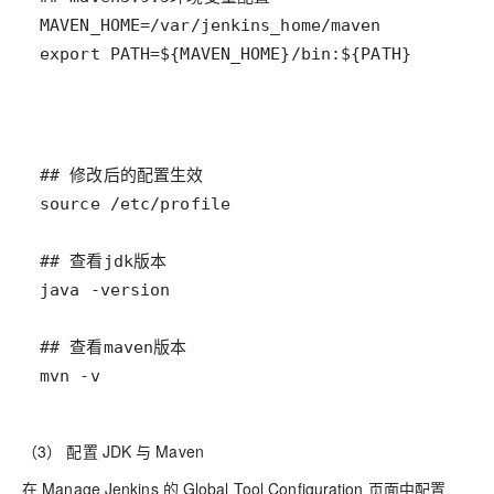
export PATH=${MAVEN_HOME}/bin:${PATH}
mvn -v
（3） 配置 JDK 与 Maven
在 Manage Jenkins 的 Global Tool Configuration 页面中配置