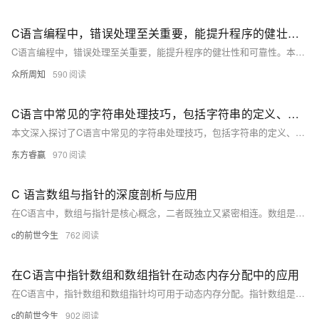
C语言编程中，错误处理至关重要，能提升程序的健壮性和可靠性
C语言编程中，错误处理至关重要，能提升程序的健壮性和可靠性。本文探讨了C语言中的错误类型（如语法错误、运行时错误）、基本处理方法（如返回值、全局变量、自定义异常处理）、常见策略（如检查返回值、设置标志位、记录错误信息）及错误处理函数（如perror、strerror）。强调了不忽略错误、保持处理一致性及避免过度处理的重要性，并通过文件操作和网络编程实例展示了错误处理的应用。
众所周知
590
C语言中常见的字符串处理技巧，包括字符串的定义、初始化、输入输出、长度计算、比较、查找与替换、拼接、截取、转换、遍历及注意事项
本文深入探讨了C语言中常见的字符串处理技巧，包括字符串的定义、初始化、输入输出、长度计算、比较、查找与替换、拼接、截取、转换、遍历及注意事项，并通过案例分析展示了实际应用，旨在帮助读者提高编程效率和代码质量。
东方睿赢
970
C 语言数组与指针的深度剖析与应用
在C语言中，数组与指针是核心概念，二者既独立又紧密相连。数组是在连续内存中存储相同类型数据的结构，而指针则存储内存地址，二者结合可在数据处理、函数传参等方面发挥巨大作用。掌握它们的特性和关系，对于优化程序性能、灵活处理数据结构至关重要。
c的前世今生
762
在C语言中指针数组和数组指针在动态内存分配中的应用
在C语言中，指针数组和数组指针均可用于动态内存分配。指针数组是数组的每个元素都是指针，可用于指向多个动态分配的内存块；数组指针则指向一个数组，可动态分配和管理大型数据结构。两者结合使用，灵活高效地管理内存。
c的前世今生
902