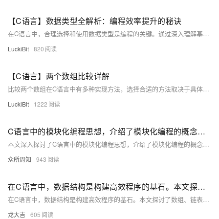
【C语言】数据类型全解析：编程效率提升的秘诀
在C语言中，合理选择和使用数据类型是编程的关键。通过深入理解基本数据类型和派生数据类型，掌握类型限定符和扩展技巧，可以编写出高效、稳定、可维护的代码。无论是在普通应用还是嵌入式系统中，数据类型的合理使用都能显著提升程序的性能和可靠性。
LuckiBit
820
【C语言】两个数组比较详解
比较两个数组在C语言中有多种实现方法，选择合适的方法取决于具体的应用场景和性能要求。从逐元素比较到使用`memcmp`函数，再到指针优化，每种方法都有其优点和适用范围。在嵌入式系统中，考虑性能和资源限制尤为重要。通过合理选择和优化，可以有效提高程序的运行效率和可靠性。
LuckiBit
1222
C语言中的模块化编程思想，介绍了模块化编程的概念、实现方式及其优势，强调了合理划分模块、明确接口、保持独立性和内聚性的实践技巧
本文深入探讨了C语言中的模块化编程思想，介绍了模块化编程的概念、实现方式及其优势，强调了合理划分模块、明确接口、保持独立性和内聚性的实践技巧，并通过案例分析展示了其应用，展望了未来的发展趋势，旨在帮助读者提升程序质量和开发效率。
众所周知
943
在C语言中，数据结构是构建高效程序的基石。本文探讨了数组、链表、栈、队列、树和图等常见数据结构的特点、应用及实现方式
在C语言中，数据结构是构建高效程序的基石。本文探讨了数组、链表、栈、队列、树和图等常见数据结构的特点、应用及实现方式，强调了合理选择数据结构的重要性，并通过案例分析展示了其在实际项目中的应用，旨在帮助读者提升编程能力。
龙大吉
605