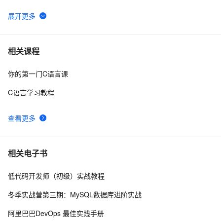
教学平台习题）【合集】
C语言例题5：
11
6
C语言杂谈——静态函数
5
7
相关课程
你的第一门C语言课
C语言程序设计核心详解 第二章:数据与数据类型 4种常
12
8
量详解 常见表达式详解
C语言学习教程
【C语言基础篇】scanf（）函数详解
9
9
查看更多
C与C++《精通Unix下C语言与项目实践》读书笔记（8）
3
10
相关电子书
低代码开发师（初级）实战教程
冬季实战营第三期：MySQL数据库进阶实战
阿里巴巴DevOps 最佳实践手册