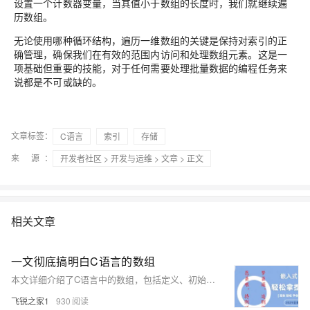
设置一个计数器变量，当其值小于数组的长度时，我们就继续遍
历数组。
无论使用哪种循环结构，遍历一维数组的关键是保持对索引的正
确管理，确保我们在有效的范围内访问和处理数组元素。这是一
项基础但重要的技能，对于任何需要处理批量数据的编程任务来
说都是不可或缺的。
文章标签：
C语言
索引
存储
来 源：
开发者社区
>
开发与运维
>
文章
> 正文
相关文章
一文彻底搞明白C语言的数组
本文详细介绍了C语言中的数组，包括定义、初始化（静态与动态）、存储方式、访问方法及常用操作，如遍历、修改元素和作为函数参数传递。数组是C语言中最基本的数据结构之一，掌握它对编程至关重要。下篇将介绍二维数组，敬请期待！
飞锐之家1
930