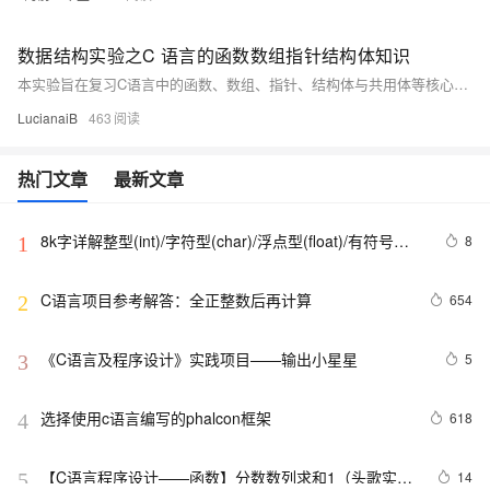
数据结构实验之C 语言的函数数组指针结构体知识
本实验旨在复习C语言中的函数、数组、指针、结构体与共用体等核心概念，并通过具体编程任务加深理解。任务包括输出100以内所有素数、逆序排列一维数组、查找二维数组中的鞍点、利用指针输出二维数组元素，以及使用结构体和共用体处理教师与学生信息。每个任务不仅强化了基本语法的应用，还涉及到了算法逻辑的设计与优化。实验结果显示，学生能够有效掌握并运用这些知识完成指定任务。
LucianaiB
463
热门文章
最新文章
8k字详解整型(int)/字符型(char)/浮点型(float)/有符号
8
1
(signed)/无符号(unsigned)数据在内存中的存储【程序员
内功修炼/C语言】
C语言项目参考解答：全正整数后再计算
654
2
《C语言及程序设计》实践项目——输出小星星
5
3
选择使用c语言编写的phalcon框架
618
4
【C语言程序设计——函数】分数数列求和1（头歌实践
14
5