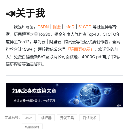
📣关于我
我是bug菌，
CSDN
|
掘金
|
infoQ
|
51CTO
等社区博客专
家，历届博客之星Top30，掘金年度人气作者Top40，51CTO年
度博主Top12，华为云 | 阿里云| 腾讯云等社区优质创作者，全网
粉丝合计
15w+
；硬核微信公众号
「猿圈奇妙屋」
，欢迎你的加
入！免费白嫖最新BAT互联网公司面试题、4000G pdf电子书籍、
简历模板等海量资料。
文章标签：
Java
编译器
开发工具
测试技术
Windows