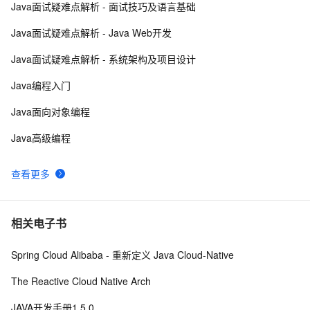
Java面试疑难点解析 - 面试技巧及语言基础
Java学习之路005——Tomcat服务器环境搭建、
4
8
JavaWeb项目创建以及IDEA配置Tomcat环境教程
Java面试疑难点解析 - Java Web开发
IDEA中Push到Gitee报：Invocation failed Server 
4
9
Java面试疑难点解析 - 系统架构及项目设计
returned invalid Response. 
java.lang.RuntimeException: Inv
NetBeans、Eclipse 和 IDEA，哪个才是最优秀的Java 
4
10
Java编程入门
IDE?
Java面向对象编程
Java高级编程
查看更多
相关电子书
Spring Cloud Alibaba - 重新定义 Java Cloud-Native
The Reactive Cloud Native Arch
JAVA开发手册1.5.0