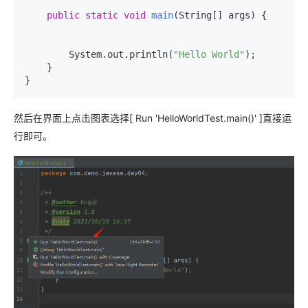
public
static
void
main
(String[] args)
 {

        System.out.println(
"Hello World"
);

    }

然后在界面上点击图表选择[ Run 'HelloWorldTest.main()' ]直接运
行即可。