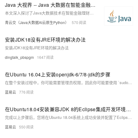
Java 大视界 -- Java 大数据在智能金融理财产品风险评估与个性化配置中的应用（195）
本文深入探讨了Java大数据技术在智能金融理财产品风险评估与个性化配置中的关键应用。通过高效的数据采集、存储与分析，Java大数据技术助力金融机构实现精准风险评估与个性化推荐，提升投资收益并降低风险。
青云交（Java大数据AI云原生Python）
570
安装JDK18没有JRE环境的解决办法
安装JDK18没有JRE环境的解决办法
dingtalk_pbspgm
1647
在Ubuntu 16.04上安装openjdk-6/7/8-jdk的步骤
在整个安装过程中，你可能需要管理员权限，因此你可能要使用 `sudo` 来获取必要的权限。记得做完每一个步骤后，都要检查输出，以确保没有发生错误，并且每项操作都成功完成。如果在安装过程中遇到问题，查看 `/var/log/` 下的日志文件对于问题的解决可能是有帮助的。
蓝易云
776
在Ubuntu18.04安装兼容JDK 8的Eclipse集成开发环境的指南。
完成以上步骤后，您将在Ubuntu 18.04系统上成功安装并配置了Eclipse IDE，它将与JDK 8兼容，可以开始进行Java开发工作。如果遇到任何问题，请确保每一步骤都正确执行，并检查是否所有路径都与您的具体情况相匹配。
蓝易云
550