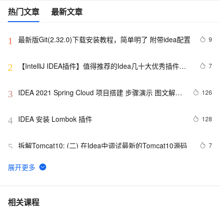
热门文章
最新文章
最新版Git(2.32.0)下载安装教程，简单明了 附带idea配置
9
1
【IntelliJ IDEA插件】值得推荐的Idea几十大优秀插件、
7
2
神级超级牛逼插件推荐（自用，真的超级牛逼）（上）
IDEA 2021 Spring Cloud 项目搭建 步骤演示 图文解说 
126
3
(基础版)（二）
IDEA 安装 Lombok 插件
128
4
拆解Tomcat10: (二) 在Idea中调试最新的Tomcat10源码
7
5
IDEA + 通义灵码 AI 程序员：快速构建 DDD 后端工程模
10
6
板
IDEA上运行Flink任务
6
7
相关课程