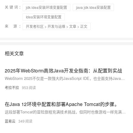
关键词：
jdk idea安装环境变量配置
java jdk Idea安装配置
Idea安装环境变量配置
来 源：
开发者社区
>
开发与运维
>
文章
> 正文
相关文章
2025年WebStorm高效Java开发全指南：从配置到实战
WebStorm 2025不仅是一款强大的JavaScript IDE，也全面支持Java开发。本文详解其AI辅助编程、Java特性增强及性能优化，并提供环境配置、高效开发技巧与实战案例，助你打造流畅的全栈开发体验。
考拉不拉
953
在Java 12环境中配置和部署Apache Tomcat的步骤。
这段部署Tomcat的冒险旅程充满技术挑战，但同时也像游戏一样充满乐趣。它需要你提前准备，仔细执行，并随时准备解决意外情况。成功后，你就可以在这匹强壮的网络野马上，带着你的Java应用，冲向Web开发的璀璨星空。
蓝易云
349