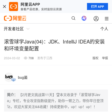
打开 APP
开发者社区
个人
滚雪球学Java(04)：JDK、IntelliJ IDEA的安装
和环境变量配置
2024-03-02
708
发布于江西
版权
举报
bug菌
简介：
【2月更文挑战第11天】🏆本文收录于「滚雪球学Jav
a」专栏，专业攻坚指数级提升，助你一臂之力，带你早日登顶
🚀，欢迎大家关注&&收藏！持续更新中，up！up！up！！