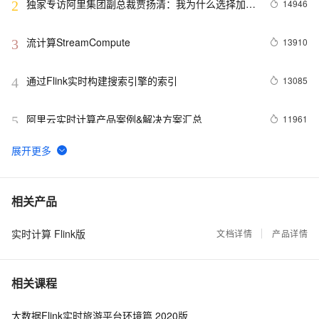
独家专访阿里集团副总裁贾扬清：我为什么选择加入
14946
2
阿里巴巴？
流计算StreamCompute
13910
3
通过Flink实时构建搜索引擎的索引
13085
4
阿里云实时计算产品案例&解决方案汇总
11961
5
流计算精品翻译: The Dataflow Model
11337
6
回顾 | Kafka x Flink Meetup 与世界人工智能大会大
10817
7
相关产品
数据 AI 专场精彩回顾（附PPT下载）
实时计算 Flink版
Flink SQL 功能解密系列 —— 流式 TopN 挑战与实
文档详情
产品详情
10445
8
现
Flink SQL 功能解密系列 —— 数据去重的技巧和思考
7076
9
相关课程
基于Flink的实时日志分析系统实践
6974
10
大数据Flink实时旅游平台环境篇 2020版