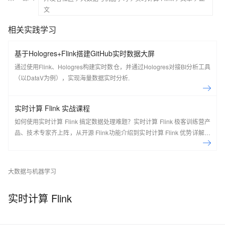
文
相关实践学习
基于Hologres+Flink搭建GitHub实时数据大屏
通过使用Flink、Hologres构建实时数仓，并通过Hologres对接BI分析工具
（以DataV为例），实现海量数据实时分析.
实时计算 Flink 实战课程
如何使用实时计算 Flink 搞定数据处理难题？实时计算 Flink 极客训练营产
品、技术专家齐上阵，从开源 Flink功能介绍到实时计算 Flink 优势详解，
现场实操，5天即可上手！ 欢迎开通实时计算 Flink 版：
https://cn.aliyun.com/product/bigdata/sc Flink Forward Asia 介绍： Flink
Forward 是由 Apache 官方授权，Apache Flink Community China 支持
大数据与机器学习
的会议，通过参会不仅可以了解到 Flink 社区的最新动态和发展计划，还
可以了解到国内外一线大厂围绕 Flink 生态的生产实践经验，是 Flink 开发
实时计算 Flink
者和使用者不可错过的盛会。 去年经过品牌升级后的 Flink Forward Asia
吸引了超过2000人线下参与，一举成为国内最大的 Apache 顶级项目会
议。结合2020年的特殊情况，Flink Forward Asia 2020 将在12月26日以