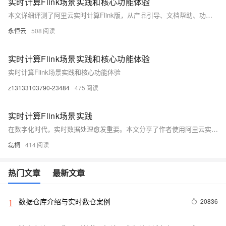
实时计算Flink场景实践和核心功能体验
本文详细评测了阿里云实时计算Flink版，从产品引导、文档帮助、功能满足度等方面进行了全面分析。产品界面设计友好，文档丰富实用，数据开发和运维体验优秀，具备出色的实时性和动态扩展性。同时，提出了针对业务场景的改进建议，包括功能定制化增强、高级分析功能拓展及可视化功能提升。文章还探讨了产品与阿里云内部产品及第三方工具的联动潜力，展示了其在多云架构和跨平台应用中的广阔前景。
永恒云
508
实时计算Flink场景实践和核心功能体验
实时计算Flink场景实践和核心功能体验
z13133103790-23484
475
实时计算Flink场景实践
在数字化时代，实时数据处理愈发重要。本文分享了作者使用阿里云实时计算Flink版和流式数据湖仓Paimon的体验，展示了其在电商场景中的应用，包括数据抽取、清洗、关联和聚合，突出了系统的高效、稳定和低延迟特点。
磊桐
414
热门文章
最新文章
数据仓库介绍与实时数仓案例
20836
1