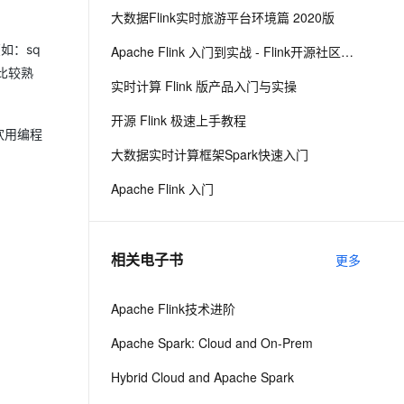
大数据Flink实时旅游平台环境篇 2020版
息提取
与 AI 智能体进行实时音视频通话
如：sq
Apache Flink 入门到实战 - Flink开源社区出品
从文本、图片、视频中提取结构化的属性信息
构建支持视频理解的 AI 音视频实时通话应用
比较熟
实时计算 Flink 版产品入门与实操
t.diy 一步搞定创意建站
构建大模型应用的安全防护体系
开源 Flink 极速上手教程
通过自然语言交互简化开发流程,全栈开发支持
通过阿里云安全产品对 AI 应用进行安全防护
欢用编程
大数据实时计算框架Spark快速入门
Apache Flink 入门
相关电子书
更多
Apache Flink技术进阶
Apache Spark: Cloud and On-Prem
Hybrid Cloud and Apache Spark