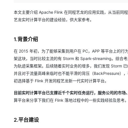
存储
天池大赛
Qwen3.7-Plus
云解析DNS
解决方案免费试用 新老
电子合同
最高领取价值200元试用
能看、能想、能动手的多模
安全
网络与CDN
本文主要介绍 Apache Flink 在同程艺龙的应用实践，
AI 算法大赛
畅捷通
艺龙实时计算平台的建设经验，供大家参考。
大数据开发治理平台 Data
AI 产品 免费试用
网络
安全
云开发大赛
Qwen3-VL-Plus
Tableau 订阅
1亿+ 大模型 tokens 和 
可观测
入门学习赛
中间件
AI空中课堂在线直播课
1.背景介绍
云防火墙
140+云产品 免费试用
上云与迁云
云原生的云上边界网络安全
产品新客免费试用，最长1
数据库
在 2015 年初，为了能够采集到用户在 PC，APP 等平台
生态解决方案
大模型服务
企业出海
大模型ACA认证体验
大数据计算
架这块，当时比较主流的有 Storm 和 Spark-streamin
助力企业全员 AI 认知与能
行业生态解决方案
为轨迹采集框架。后续随着实时业务的增多，我们发现 Storm 已
千问AI平台-Token Plan
政企业务
媒体服务
并且对于流量高峰来临时也不能平滑的背压（BackPressure），
开发者生态解决方案
初选择基于 Flink 开发同程艺龙新一代实时计算平台。
企业服务与云通信
千问AI平台-模型体验
AI 开发和 AI 应用解决
在线体验全尺寸、多种模态
目前实时计算平台已支撑近千个实时任务运行，服务公司的市场
域名与网站
算平台来分享下我们在 Flink 落地过程中的一些实践经验及思考
Happy 系列大模型
终端用户计算
Serverless
2.平台建设
开发工具