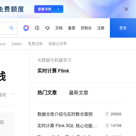
文档
备案
控制台
注册
登录
lvus
DataV
免费试用
探索云世界
验
作计划
器
AI 活动
专业服务
服务伙伴合作计划
开发者社区
加入我们
产品动态
服务平台百炼
阿里云 OPC 创新助力计划
大数据与机器学习
一站式生成采购清单，支持单品或批量购买
io：打造专属 AI 语音助手
S产品伙伴计划（繁花）
峰会
CS
造的大模型服务与应用开发平台
一句话生成原生可编辑精美 PPT 文稿
AI 生产力先锋
Al MaaS 服务伙伴赋能合作
域名
博文
Careers
至高可申请百万元
Qwen3.8-Max 模型上线
实时计算 Flink
践
开启高性价比 AI 编程新体验
弹性可伸缩的云计算服务
Qwen-Audio-3.0-Realtime 端到端实时语音角色扮演
输入一句话想法, 轻松生成专业的 PPT
先锋实践拓展 AI 生产力的边界
Token 补贴，五大权
计划
海大会
伙伴信用分合作计划
商标
问答
社会招聘
益加速 OPC 成功
eek-V4-Pro
SS
一键部署幻兽帕鲁游戏服务器
飞天发布时刻
HOT
Open Search 向量检索版支
划
备案
电子书
校园招聘
pSeek-V4-Pro
视频创作，一键激活电商全链路生产力
稳定、安全、高性价比、高性能的云存储服务
一键购买专属联机服务器，轻松开启游戏
所见，即是所愿
持视频检索 Pipeline 功能
热门文章
最新文章
更多支持
版权
划
公司注册
镜像站
视频生成
语音识别与合成
专属 QwenPaw
漫剧工坊：一站式动画创作平台
AI 实训营
HOT
应用身份服务 (IDaaS)
合作伙伴培训与认证
划
上云迁移
站生成，高效打造优质广告素材
全接入的云上超级电脑
从聊天伙伴进化为能主动干活的本地数字员工
快速生产连贯的高质量长漫剧
从基础到进阶，Agent 创客手把手教你
OpenClaw 管理能力上线
数据仓库介绍与实时数仓案例
lScope
20836
我要反馈
e-1.1-T2V
Qwen3-TTS-Flash
查询合作伙伴
n Alibaba Cloud ISV 合作
代维服务
建企业门户网站
10 分钟搭建微信、支付宝小程序
四
MaxCompute MaxFrame 提
畅细腻的高质量视频
离线语音合成大模型，多语言方言自适应，低延迟高稳定
实时计算 Flink SQL 核心功能解
14709
创新加速
ope
登录合作伙伴管理后台
我要建议
站，无忧落地极速上线
以可视化方式快速构建移动和 PC 门户网站
国内短信简单易用，安全可靠，秒级触达，全球覆盖200+国家和地区。
高效部署网站，快速应用到小程序
供自动弹性内存功能
密