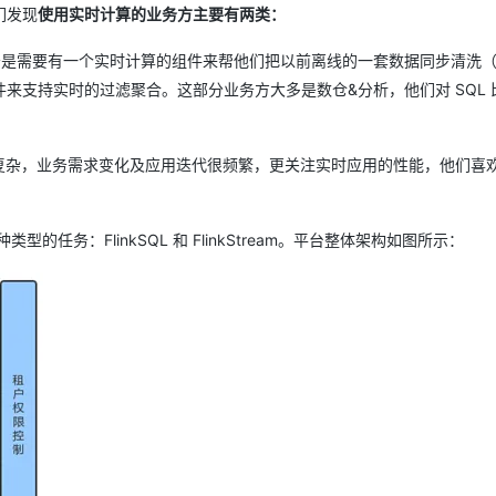
们发现
使用实时计算的业务方主要有两类：
AI 应用
10分钟微调：让0.6B模型媲美235B模
多模态数据信
是需要有一个实时计算的组件来帮他们把以前离线的一套数据同步清洗（
型
依托云原生高可用架构,实现Dify私有化部署
组件来支持实时的过滤聚合。这部分业务方大多是数仓&分析，他们对 SQL 
用1%尺寸在特定领域达到大模型90%以上效果
一个 AI 助手
超强辅助，Bol
即刻拥有 DeepSeek-R1 满血版
在企业官网、通讯软件中为客户提供 AI 客服
复杂，业务需求变化及应用迭代很频繁，更关注实时应用的性能，他们喜
多种方案随心选，轻松解锁专属 DeepSeek
务：FlinkSQL 和 FlinkStream。平台整体架构如图所示：