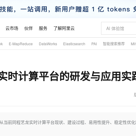
云市场
伙伴
服务
了解阿里云
nk
E-MapReduce
DataWorks
Elasticsearch
PAI
智能搜索推荐
Mi
AI 特惠
数据与 API
成为产品伙伴
企业增值服务
最佳实践
价格计算器
AI 场景体
基础软件
产品伙伴合
阿里云认证
市场活动
配置报价
大模型
自助选配和估算价格
新方式
睿译宝，AI翻译排版一步到位
智启 AI 普惠权益
产品生态集成认证中心
企业支持计划
云上春晚
域名与网站
千问官方 MaaS 平台，为开发者和 Agent 而生，新用户赠送 1 亿 + tokens 额度
Qwen Aud
AI Coding
阿里云Maa
2026 阿里云
云服务器 E
为企业打
数据集
Windows
大模型认证
模型
NEW
NEW
同程艺龙实时计算平台的研发与应用实
交付可用成果
值低价云产品抢先购
上传文档即自动完成翻译和格式还原
至高享 1亿+免费 tokens，加速 Al 应用落地
提供智能易用的域名与建站服务
智能编程，一键
安全可靠、
产品生态伙伴
专家技术服务
云上奥运之旅
弹性计算合作
阿里云中企出
手机三要素
宝塔 Linux
全部认证
价格优势
有专属领域专家
GLM-5.2：长任务时代开源旗舰模型
阿里云 OPC 创新助力计划
千问大模型
即刻拥有 DeepS
AI 电商营销
对象存储 O
大模型
产品生态伙伴工作台
企业增值服务台
云栖战略参考
云存储合作计
云栖大会
身份实名认证
CentOS
训练营
推动算力普惠，释放技术红利
最高返9万
多领域专家智能体,一键组建 AI 虚拟交付团队
快速构建应用程序和网站，即刻迈出上云第一步
至高百万元 Token 补贴，加速一人公司成长
多元化、高性能、安全可靠的大模型服务
真正可用的 1M 上下文,一次完成代码全链路开发
轻松解锁专属 Dee
从图文生成到
云上的中国
数据库合作计
活动全景
短信
Docker
图片和
站式影视创作平台
Hermes Agent，打造自进化智能体
Token Plan 模型订阅计划
数字证书管理服务（原SSL证书）
5 分钟轻松部署
AI 广告创作
无影云电脑
企业成长
NEW
信息公告
看见新力量
云网络合作计
OCR 文字识别
JAVA
证享300元代金券
可视化编排打通从文字构思到成片全链路闭环
全托管，含MySQL、PostgreSQL、SQL Server、MariaDB多引擎
自主进化，持久记忆，越用越聪明
Qwen3.8-Max 首发尝鲜，限时加量 10 倍，夜间低至2折
实现全站HTTPS，呈现可信的WEB访问
图文、视频一
随时随地安
魔搭 Mode
Kimi-K3
HappyHors
NEW
loud
服务实践
官网公告
金融模力时刻
Salesforce O
版
发票查验
全能环境
Claude Code + GStack 打造工程团队
千问办公，限时限量积分加倍
Qoder
低代码高效构
AI 建站
短信服务
应用实践，从当前同程艺龙实时计算平台现状、建设过程、易用性提升、稳定性优化
型
NEW
作计划
Kimi 最新旗舰模型，长程编程与推理利器
让文字生成流
计划
创新中心
魔搭 ModelSc
健康状态
理服务
让AI从“聊天伙伴”进化为能干活的“数字员工”
安装技能 GStack，拥有专属 AI 工程团队
你的AI工作搭子，覆盖日常办公高频场景
面向真实软件的智能体编程平台
0 代码专业建
。
客户案例
天气预报查询
操作系统
态合作计划