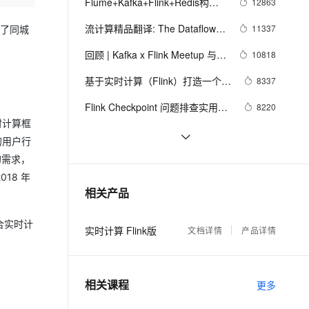
安全
Flume+Kafka+Flink+Redis构建
12863
我要投诉
e-1.1-I2V
Cosyvoice-V3-Flash
PolarDB
上云场景组合购
Milvus 弹性伸缩功能新增节
伴
大数据实时处理系统：实时统计
漫剧创作，剧本、分镜、视频高效生成
100%兼容MySQL、PostgreSQL，兼容Oracle，支持集中和分布式
覆盖90%+业务场景，专享组合折扣价
点支持范围
畅自然，细节丰富
高表现力语音合成大模型，语音克隆听感自然
流计算精品翻译: The Dataflow 
11337
享了同城
VPN
网站PV、UV展示
Model
ernetes 版 ACK
云聚AI 严选权益
回顾 | Kafka x Flink Meetup 与世
AI 原生数据库服务发布
10818
SSL 证书
2V
Fun-ASR
，一键激活高效办公新体验
理容器应用的 K8s 服务
精选AI产品，从模型到应用全链提效
Agent 数据网关
界人工智能大会大数据 AI 专场精
文戏情感细腻自然，动作戏激烈拳拳到肉，实现更强表演能力
支持中英文自由切换，具备更强的噪声鲁棒性
基于实时计算（Flink）打造一个简
堡垒机
8337
彩回顾（附PPT下载）
AI 用量加速计划
单的实时推荐系统
云原生数据库 PolarDB
防火墙
Flink Checkpoint 问题排查实用指
8220
、识别商机，让客服更高效、服务更出色。
新老同享，达量后返
Agentic Database 发布
南
时计算框
主机安全
应用
史上超强阵容！大数据及人工智能
7800
的用户行
领域顶级盛会，Flink Forward 
Flink SQL 功能解密系列 —— 流
的需求，
7779
千问办公
NEW
Asia 2019 不容错过！
AI 应用及服务市场
计算“撤回(Retraction)”案例分析
的智能体编程平台
一站式AI生产力平台
18 年
如何在 PyFlink 1.10 中自定义 
7487
相关产品
AI 应用
Python UDF？
伶鹊
企业级人与Agent协作平台，接入和调度多个数字员工
智能客服平台，对话机器人、对话分析、智能外呼
大模型
合实时计
实时计算 Flink版
文档详情
产品详情
大模型服务平台百炼 - 全妙
自然语言处理
应用创作平台
多模态内容创作工具，已接入 DeepSeek
数据标注
相关课程
更多
机器学习