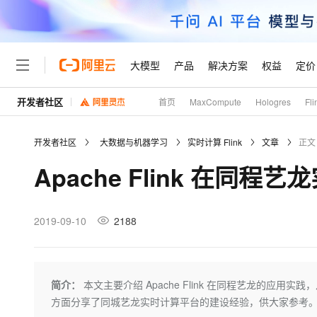
大模型
产品
解决方案
权益
定价
开发者社区
首页
MaxCompute
Hologres
Fli
大模型
产品
解决方案
权益
定价
云市场
伙伴
服务
了解阿里云
精选产品
精选解决方案
普惠上云
产品定价
精选商城
成为销售伙伴
售前咨询
为什么选择阿里云
千问AI平台
开发者社区
大数据与机器学习
实时计算 Flink
文章
正文
了解云产品的定价详情
大模型服务平台百炼
千问办公，解锁你的工作
普惠上云 官方力荐
分销伙伴
在线服务
网站建设
什么是云计算
大
Apache Flink 在
大模型服务与应用平台
企业级Agent产品，直接
云服务器38元/年起，超
咨询伙伴
多端小程序
技术领先
云上成本管理
售后服务
轻量应用服务器
Agency Agents：拥
官方推荐返现计划
大模型
精选产品
精选解决方案
Salesforce 国际版订阅
稳定可靠
管理和优化成本
推荐新用户得奖励，单订单
销售伙伴合作计划
2019-09-10
2188
自助服务
友盟天域
安全合规
人工智能与机器学习
AI
文本生成
云数据库 RDS
HappyHorse 打造一
云工开物
无影生态合作计划
在线服务
观测云
分析师报告
高校专属算力普惠，学生认
计算
互联网应用开发
Qwen3.8-Max
HOT
Salesforce On Alibaba C
工单服务
Tuya 物联网平台阿里云
研究报告与白皮书
人工智能平台 PAI
快速拥有专属 OpenClaw
简介：
本文主要介绍 Apache Flink 在同程艺龙的
大模
Consulting Partner 合
大数据
容器
智能体时代全能旗舰模型
免费试用
短信专区
一站式AI开发、训练和推
方面分享了同城艺龙实时计算平台的建设经验，供大家参考
蓝凌 OA
AI 大模型销售与服务生
现代化应用