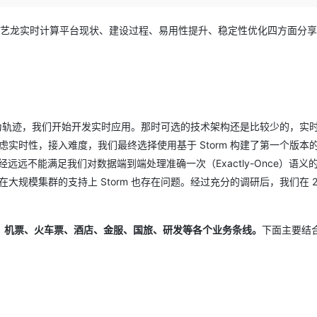
Deepseek-v4-pro
HappyHors
同享
万小智 AI 建站低至 15元/月
Qoder CN
AI 短剧/漫剧
云原生数据库 
快递物流查询
WordPress
成为服务伙
高校合作
点，立即开启云上创新
覆盖公网/内网、递归/权威、移动APP等全场景解析服务
送.CN域名，送备案服务码
基于千问大模型等，支持代码智能生成、研发智能问答
AI助力短剧
态智能体模型
旗舰 MoE 大模型，百万上下文与顶尖推理能力
图生视频，流
从当前同程艺龙实时计算平台现状、建设过程、易用性提升、稳定性优化四方面分
Ubuntu
服务生态伙伴
云工开物
企业应用
Works
Night Plan 支持 Qwen 3.8-Max
云原生大数据计算服务 MaxCompute
AI 办公
容器服务 Kub
NEW
GLM-5.2
Wan2.7-T
Red Hat
30+ 款产品免费体验
Data Agent 驱动的一站式 Data+AI 开发治理平台
夜间 5 折，Qwen/Meoo/TokenPlan 客户专享
面向分析的企业级SaaS模式云数据仓库
AI智能应用
提供一站式管
科研合作
视觉 Coding、空间感知、多模态思考等全面升级
1M上下文，专为长程任务能力而生
ERP
堂（旗舰版）
SUSE
智能客服
CRM
防护产品
2个月
自动承接线索
上的行为轨迹，我们开始开发实时应用。那时可选的技术架构还是比较少的，实
建站小程序
OA 办公系统
AI 应用构建
大模型原生
g。综合考虑实时性，接入难度，我们最终选择使用基于 Storm 构建了第一个版本
力提升
财税管理
模板建站
经远远不能满足我们对数据端到端处理准确一次（Exactly-Once）语义
Qoder
大模型服务平台百炼-应用模版
HOT
NEW
面向真实软件
在大规模集群的支持上 Storm 也存在问题。经过充分的调研后，我们在 20
个人版上线、团队版降价；千问3.8-Max首发发尝鲜
丰富多元化的应用模版和解决方案
400电话
定制建站
万有无界
大模型服务平台百炼-智能体
方案
广告营销
模板小程序
的模型效果
灵活可视化地构建企业级 Agent
、机票、火车票、酒店、金服、国旅、研发等各个业务条线。
下面主要结
定制小程序
。
秒悟
人工智能平台 PAI
APP 开发
云端极速 AI 
新一代 AI 视频生成模型，深度适配广告营销等场景
AI Native 的算法工程平台，一站式完成建模、训练、推理服务部署
建站系统