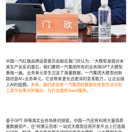
中国一汽红旗品牌运营委员会副总裁门欣
认为：“大模型是面对未
来生产关系的基石，我们要把一汽集团所有的业务用GPT大模型
重做一遍。业务单元孪生沉淀了海量数据，一汽集团大模型创新
路径是AI+业务单元，它会带来更长远更深的变革能力，让企业插
上AI的翅膀。
未来，我们还会把一汽集团的数智化转型方法论和
工具平台等对外输出，为行业提供SaaS服务。”
基于GPT-BI等真实业务场景的探索，中国一汽还将利用大量高质
量数据资产，在“阿里云百炼”一站式大模型应用开发平台上打造面
向研发、制造、售后服务等多领域的垂直大模型，让大模型在生