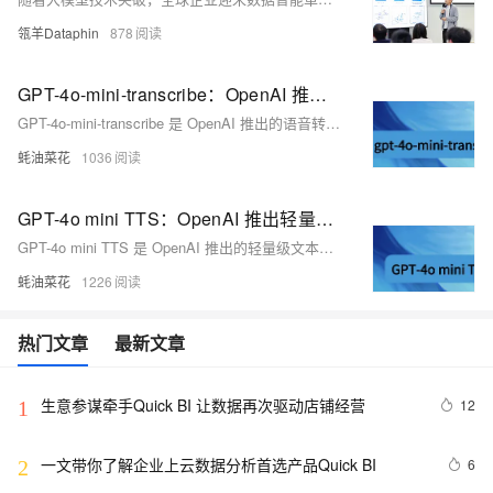
瓴羊Dataphin
878
GPT-4o-mini-transcribe：OpenAI 推出实时语音秒转文本模型！高性价比每分钟0.003美元
GPT-4o-mini-transcribe 是 OpenAI 推出的语音转文本模型，基于 GPT-4o-mini 架构，采用知识蒸馏技术，适合在资源受限的设备上运行，具有高效、实时和高性价比的特点。
蚝油菜花
1036
GPT-4o mini TTS：OpenAI 推出轻量级文本转语音模型！情感操控+白菜价冲击配音圈
GPT-4o mini TTS 是 OpenAI 推出的轻量级文本转语音模型，支持多语言、多情感控制，适用于智能客服、教育学习、智能助手等多种场景。
蚝油菜花
1226
热门文章
最新文章
生意参谋牵手Quick BI 让数据再次驱动店铺经营
12
1
一文带你了解企业上云数据分析首选产品Quick BI
6
2