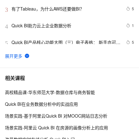
有了Tableau，为什么AWS还要做BI？
5
3
Quick BI助力云上企业数据分析
1
4
Quick BI产品核心功能大图（三）电子表格： 新手亦可表
5
5
格自由
Gartner分析和商业智能平台魔力象限公布，阿里云Quick 
6
6
BI成首个入选中国产品
《BI项目笔记》基于雪花模型的维度设计
1
7
相关课程
高校精品课-华东师范大学-数据仓库与商务智能
《BI项目笔记》创建时间维度（2）
674
8
Quick BI在业务数据分析中的实战应用
达摩院智能对话技术升级-更人类，更温暖-通义对话大
11
9
场景实践-基于阿里云Quick BI 对MOOC网站日志分析
模型SPACE加持下的新一代对话智能-SPACE-T：从客
服迈向智能BI
数据分析利器，Power BI的安装与介绍（一）
3
10
场景实践-阿里云 Quick BI 在房源的画像分析上的应用