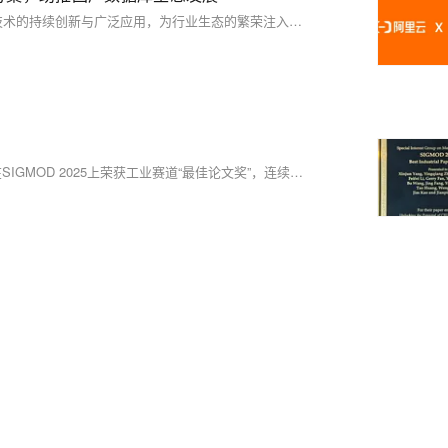
阿里云瑶池数据库与沃趣科技将继续深化合作，共同推动国产数据库技术的持续创新与广泛应用，为行业生态的繁荣注入更强劲的技术动力。
阿里云PolarDB凭借全球首创基于CXL Switch的分布式内存池技术，在SIGMOD 2025上荣获工业赛道“最佳论文奖”，连续两年蝉联该顶会最高奖项。其创新架构PolarCXLMem打破传统RDMA技术瓶颈，性能提升2.1倍，并已落地应用于内存池化场景，推动大模型推理与多模态存储发展，展现CXL Switch在高速互联中的巨大潜力。