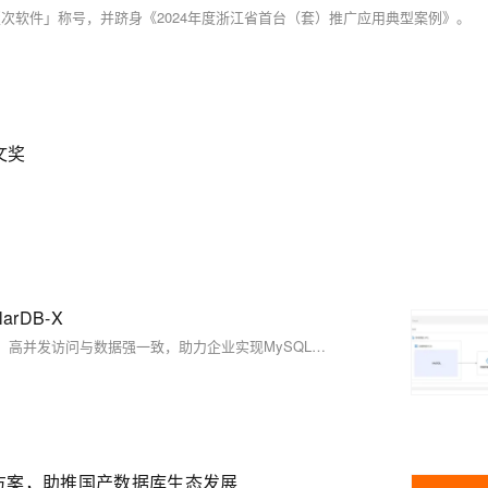
首版次软件」称号，并跻身《2024年度浙江省首台（套）推广应用典型案例》。
文奖
rDB-X
PolarDB-X 是阿里云推出的云原生分布式数据库，支持PB级存储扩展、高并发访问与数据强一致，助力企业实现MySQL平滑迁移。现已开放免费体验，点击即享高效、稳定的数据库升级方案。
决方案，助推国产数据库生态发展