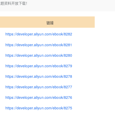
Deepseek-v4-pro
HappyHors
主题资料开放下载！
同享
万小智 AI 建站低至 15元/月
Qoder CN
AI 短剧/漫剧
云原生数据库 
快递物流查询
WordPress
成为服务伙
高校合作
点，立即开启云上创新
覆盖公网/内网、递归/权威、移动APP等全场景解析服务
送.CN域名，送备案服务码
基于千问大模型等，支持代码智能生成、研发智能问答
AI助力短剧
态智能体模型
旗舰 MoE 大模型，百万上下文与顶尖推理能力
图生视频，流
Ubuntu
服务生态伙伴
云工开物
企业应用
Works
Night Plan 支持 Qwen 3.8-Max
云原生大数据计算服务 MaxCompute
AI 办公
容器服务 Kub
NEW
GLM-5.2
Wan2.7-T
链接
Red Hat
30+ 款产品免费体验
Data Agent 驱动的一站式 Data+AI 开发治理平台
夜间 5 折，Qwen/Meoo/TokenPlan 客户专享
面向分析的企业级SaaS模式云数据仓库
AI智能应用
提供一站式管
科研合作
视觉 Coding、空间感知、多模态思考等全面升级
1M上下文，专为长程任务能力而生
ERP
堂（旗舰版）
SUSE
https://developer.aliyun.com/ebook/8282
智能客服
CRM
防护产品
2个月
自动承接线索
https://developer.aliyun.com/ebook/8281
建站小程序
OA 办公系统
AI 应用构建
大模型原生
https://developer.aliyun.com/ebook/8280
力提升
财税管理
模板建站
Qoder
大模型服务平台百炼-应用模版
HOT
NEW
https://developer.aliyun.com/ebook/8279
面向真实软件
个人版上线、团队版降价；千问3.8-Max首发发尝鲜
丰富多元化的应用模版和解决方案
400电话
定制建站
万有无界
https://developer.aliyun.com/ebook/8278
大模型服务平台百炼-智能体
方案
广告营销
模板小程序
的模型效果
灵活可视化地构建企业级 Agent
定制小程序
https://developer.aliyun.com/ebook/8277
秒悟
人工智能平台 PAI
APP 开发
https://developer.aliyun.com/ebook/8276
云端极速 AI 
新一代 AI 视频生成模型，深度适配广告营销等场景
AI Native 的算法工程平台，一站式完成建模、训练、推理服务部署
建站系统
https://developer.aliyun.com/ebook/8275