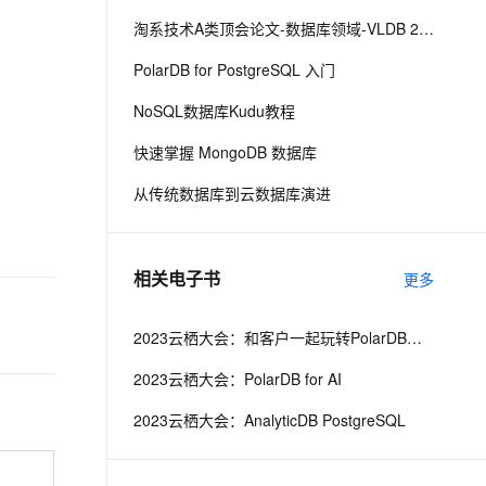
淘系技术A类顶会论文-数据库领域-VLDB 2020
息提取
与 AI 智能体进行实时音视频通话
PolarDB for PostgreSQL 入门
从文本、图片、视频中提取结构化的属性信息
构建支持视频理解的 AI 音视频实时通话应用
NoSQL数据库Kudu教程
t.diy 一步搞定创意建站
构建大模型应用的安全防护体系
通过自然语言交互简化开发流程,全栈开发支持
通过阿里云安全产品对 AI 应用进行安全防护
快速掌握 MongoDB 数据库
从传统数据库到云数据库演进
相关电子书
更多
2023云栖大会：和客户一起玩转PolarDB新特性
2023云栖大会：PolarDB for AI
2023云栖大会：AnalyticDB PostgreSQL