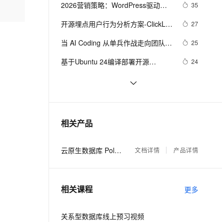
安全
我要投诉
e-1.1-I2V
Cosyvoice-V3-Flash
2026营销策略：WordPress驱动增
35
PolarDB
上云场景组合购
Milvus 弹性伸缩功能新增节
伴
长
漫剧创作，剧本、分镜、视频高效生成
100%兼容MySQL、PostgreSQL，兼容Oracle，支持集中和分布式
覆盖90%+业务场景，专享组合折扣价
点支持范围
畅自然，细节丰富
高表现力语音合成大模型，语音克隆听感自然
VPN
开源埋点用户行为分析方案-ClickLog
27
埋点（ClkLog）
ernetes 版 ACK
云聚AI 严选权益
AI 原生数据库服务发布
SSL 证书
当 AI Coding 从单兵作战走向团队协
2V
Fun-ASR
25
，一键激活高效办公新体验
理容器应用的 K8s 服务
精选AI产品，从模型到应用全链提效
Agent 数据网关
作：多智能体编排为什么重要
文戏情感细腻自然，动作戏激烈拳拳到肉，实现更强表演能力
支持中英文自由切换，具备更强的噪声鲁棒性
堡垒机
基于Ubuntu 24编译部署开源
24
AI 用量加速计划
云原生数据库 PolarDB
PolarDB-X
防火墙
、识别商机，让客服更高效、服务更出色。
新老同享，达量后返
Agentic Database 发布
商业开源MES+源码+送可拖拽式数
23
据大屏
主机安全
应用
航天壹进制 PolarDB-X 
22
1.0（DRDS） 数据备份容灾解决方
千问办公
NEW
现场回顾｜PolarDB数据库沙龙：AI
22
AI 应用及服务市场
相关产品
案
的智能体编程平台
一站式AI生产力平台
时代的数据底座
AI 应用
伶鹊
云原生数据库 PolarDB
文档详情
产品详情
企业级人与Agent协作平台，接入和调度多个数字员工
智能客服平台，对话机器人、对话分析、智能外呼
大模型
大模型服务平台百炼 - 全妙
自然语言处理
相关课程
应用创作平台
多模态内容创作工具，已接入 DeepSeek
更多
数据标注
机器学习
关系型数据库线上预习视频