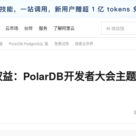
云市场
伙伴
服务
了解阿里云
式版
PolarDB PostgreSQL 版
免费试用
探索云世界
AI 特惠
数据与 API
成为产品伙伴
企业增值服务
最佳实践
价格计算器
AI 场景体
基础软件
产品伙伴合
阿里云认证
市场活动
配置报价
大模型
自助选配和估算价格
新方式
睿译宝，AI翻译排版一步到位
智启 AI 普惠权益
产品生态集成认证中心
企业支持计划
云上春晚
域名与网站
千问官方 MaaS 平台，为开发者和 Agent 而生，新用户赠送 1 亿 + tokens 额度
Qwen Aud
AI Coding
阿里云Maa
2026 阿里云
云服务器 E
为企业打
数据集
Windows
大模型认证
模型
NEW
NEW
：PolarDB开发者大会主
交付可用成果
值低价云产品抢先购
上传文档即自动完成翻译和格式还原
至高享 1亿+免费 tokens，加速 Al 应用落地
提供智能易用的域名与建站服务
智能编程，一键
安全可靠、
产品生态伙伴
专家技术服务
云上奥运之旅
弹性计算合作
阿里云中企出
手机三要素
宝塔 Linux
全部认证
价格优势
有专属领域专家
GLM-5.2：长任务时代开源旗舰模型
阿里云 OPC 创新助力计划
千问大模型
即刻拥有 DeepS
AI 电商营销
对象存储 O
大模型
产品生态伙伴工作台
企业增值服务台
云栖战略参考
云存储合作计
云栖大会
身份实名认证
CentOS
训练营
推动算力普惠，释放技术红利
最高返9万
多领域专家智能体,一键组建 AI 虚拟交付团队
快速构建应用程序和网站，即刻迈出上云第一步
至高百万元 Token 补贴，加速一人公司成长
多元化、高性能、安全可靠的大模型服务
真正可用的 1M 上下文,一次完成代码全链路开发
轻松解锁专属 Dee
从图文生成到
云上的中国
数据库合作计
活动全景
短信
Docker
图片和
站式影视创作平台
Hermes Agent，打造自进化智能体
Token Plan 模型订阅计划
数字证书管理服务（原SSL证书）
5 分钟轻松部署
AI 广告创作
无影云电脑
企业成长
NEW
信息公告
看见新力量
云网络合作计
OCR 文字识别
JAVA
证享300元代金券
可视化编排打通从文字构思到成片全链路闭环
全托管，含MySQL、PostgreSQL、SQL Server、MariaDB多引擎
自主进化，持久记忆，越用越聪明
Qwen3.8-Max 首发尝鲜，限时加量 10 倍，夜间低至2折
实现全站HTTPS，呈现可信的WEB访问
图文、视频一
随时随地安
魔搭 Mode
Kimi-K3
HappyHors
NEW
loud
服务实践
官网公告
金融模力时刻
Salesforce O
版
发票查验
全能环境
Claude Code + GStack 打造工程团队
千问办公，限时限量积分加倍
Qoder
低代码高效构
AI 建站
短信服务
型
NEW
作计划
Kimi 最新旗舰模型，长程编程与推理利器
让文字生成流
计划
创新中心
魔搭 ModelSc
健康状态
理服务
让AI从“聊天伙伴”进化为能干活的“数字员工”
安装技能 GStack，拥有专属 AI 工程团队
你的AI工作搭子，覆盖日常办公高频场景
面向真实软件的智能体编程平台
0 代码专业建
客户案例
天气预报查询
操作系统
态合作计划