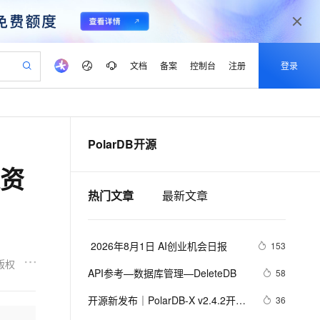
文档
备案
控制台
注册
登录
验
作计划
器
AI 活动
专业服务
服务伙伴合作计划
开发者社区
加入我们
产品动态
服务平台百炼
阿里云 OPC 创新助力计划
PolarDB开源
一站式生成采购清单，支持单品或批量购买
io：打造专属 AI 语音助手
S产品伙伴计划（繁花）
峰会
CS
造的大模型服务与应用开发平台
一句话生成原生可编辑精美 PPT 文稿
AI 生产力先锋
Al MaaS 服务伙伴赋能合作
域名
博文
Careers
至高可申请百万元
Qwen3.8-Max 模型上线
题资
开启高性价比 AI 编程新体验
弹性可伸缩的云计算服务
Qwen-Audio-3.0-Realtime 端到端实时语音角色扮演
输入一句话想法, 轻松生成专业的 PPT
先锋实践拓展 AI 生产力的边界
Token 补贴，五大权
计划
海大会
伙伴信用分合作计划
商标
问答
社会招聘
热门文章
最新文章
益加速 OPC 成功
eek-V4-Pro
SS
一键部署幻兽帕鲁游戏服务器
飞天发布时刻
HOT
Open Search 向量检索版支
划
备案
电子书
校园招聘
pSeek-V4-Pro
视频创作，一键激活电商全链路生产力
稳定、安全、高性价比、高性能的云存储服务
一键购买专属联机服务器，轻松开启游戏
所见，即是所愿
持视频检索 Pipeline 功能
更多支持
划
公司注册
镜像站
视频生成
语音识别与合成
专属 QwenPaw
漫剧工坊：一站式动画创作平台
AI 实训营
HOT
应用身份服务 (IDaaS)
 2026年8月1日 AI创业机会日报
153
合作伙伴培训与认证
划
上云迁移
站生成，高效打造优质广告素材
全接入的云上超级电脑
从聊天伙伴进化为能主动干活的本地数字员工
快速生产连贯的高质量长漫剧
从基础到进阶，Agent 创客手把手教你
OpenClaw 管理能力上线
版权
lScope
我要反馈
e-1.1-T2V
Qwen3-TTS-Flash
API参考—数据库管理—DeleteDB
58
查询合作伙伴
n Alibaba Cloud ISV 合作
代维服务
建企业门户网站
10 分钟搭建微信、支付宝小程序
MaxCompute MaxFrame 提
畅细腻的高质量视频
离线语音合成大模型，多语言方言自适应，低延迟高稳定
创新加速
ope
开源新发布｜PolarDB-X v2.4.2开源
登录合作伙伴管理后台
我要建议
36
站，无忧落地极速上线
以可视化方式快速构建移动和 PC 门户网站
国内短信简单易用，安全可靠，秒级触达，全球覆盖200+国家和地区。
高效部署网站，快速应用到小程序
供自动弹性内存功能
生态适配升级