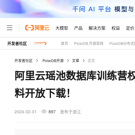
大模型
产品
解决方案
权益
定价
开发者社区
首页
PolarDB 开源官网
PolarDB分布
大模型
产品
解决方案
权益
定价
云市场
伙伴
服务
了解阿里云
精选产品
精选解决方案
普惠上云
产品定价
精选商城
成为销售伙伴
售前咨询
为什么选择阿里云
千问AI平台
开发者社区
PolarDB开源
文章
正文
了解云产品的定价详情
大模型服务平台百炼
千问办公，解锁你的工作
普惠上云 官方力荐
分销伙伴
在线服务
网站建设
什么是云计算
大
阿里云瑶池数据库训练营权益
大模型服务与应用平台
企业级Agent产品，直接
云服务器38元/年起，超
咨询伙伴
多端小程序
技术领先
云上成本管理
售后服务
轻量应用服务器
Agency Agents：拥
官方推荐返现计划
大模型
精选产品
精选解决方案
Salesforce 国际版订阅
稳定可靠
料开放下载！
管理和优化成本
推荐新用户得奖励，单订单
销售伙伴合作计划
自助服务
友盟天域
安全合规
人工智能与机器学习
AI
文本生成
云数据库 RDS
HappyHorse 打造一
云工开物
无影生态合作计划
在线服务
观测云
分析师报告
高校专属算力普惠，学生认
计算
互联网应用开发
2024-02-01
897
发布于浙江
Qwen3.8-Max
HOT
Salesforce On Alibaba C
工单服务
Tuya 物联网平台阿里云
研究报告与白皮书
人工智能平台 PAI
快速拥有专属 OpenClaw
大模
Consulting Partner 合
大数据
容器
智能体时代全能旗舰模型
免费试用
短信专区
一站式AI开发、训练和推
蓝凌 OA
AI 大模型销售与服务生
现代化应用