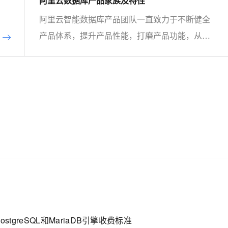
阿里云数据库产品家族及特性
阿里云智能数据库产品团队一直致力于不断健全
产品体系，提升产品性能，打磨产品功能，从而
帮助客户实现更加极致的弹性能力、具备更强的
扩展能力、并利用云设施进一步降低企业成本。
以云原生+分布式为核心技术抓手，打造以自研
的在线事务型(OLTP)数据库Polar DB和在线分
析型(OLAP)数据库Analytic DB为代表的新一代
企业级云原生数据库产品体系， 结合NoSQL数
据库、数据库生态工具、云原生智能化数据库管
控平台，为阿里巴巴经济体以及各个行业的企业
客户和开发者提供从公共云到混合云再到私有云
的完整解决方案，提供基于云基础设施进行数据
从处理、到存储、再到计算与分析的一体化解决
stgreSQL和MariaDB引擎收费标准