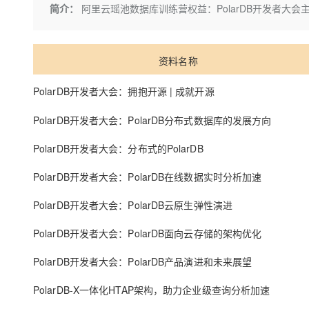
存储
天池大赛
Qwen3.7-Plus
简介：
阿里云瑶池数据库训练营权益：PolarDB开发者大会
云解析DNS
解决方案免费试用 新老
电子合同
最高领取价值200元试用
能看、能想、能动手的多模
安全
网络与CDN
AI 算法大赛
畅捷通
大数据开发治理平台 Data
AI 产品 免费试用
网络
安全
云开发大赛
Qwen3-VL-Plus
资料名称
Tableau 订阅
1亿+ 大模型 tokens 和 
可观测
入门学习赛
中间件
AI空中课堂在线直播课
PolarDB开发者大会：拥抱开源 | 成就开源
云防火墙
140+云产品 免费试用
上云与迁云
云原生的云上边界网络安全
产品新客免费试用，最长1
数据库
PolarDB开发者大会：PolarDB分布式数据库的发展方向
生态解决方案
大模型服务
企业出海
大模型ACA认证体验
大数据计算
PolarDB开发者大会：分布式的PolarDB
助力企业全员 AI 认知与能
行业生态解决方案
千问AI平台-Token Plan
政企业务
媒体服务
PolarDB开发者大会：PolarDB在线数据实时分析加速
开发者生态解决方案
企业服务与云通信
PolarDB开发者大会：PolarDB云原生弹性演进
千问AI平台-模型体验
AI 开发和 AI 应用解决
在线体验全尺寸、多种模态
域名与网站
PolarDB开发者大会：PolarDB面向云存储的架构优化
Happy 系列大模型
终端用户计算
PolarDB开发者大会：PolarDB产品演进和未来展望
Serverless
PolarDB-X一体化HTAP架构，助力企业级查询分析加速
开发工具