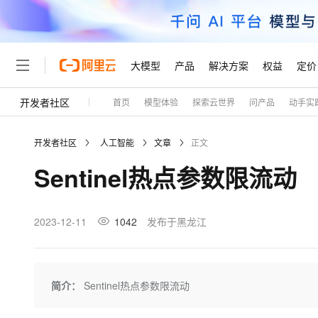
大模型
产品
解决方案
权益
定价
开发者社区
首页
模型体验
探索云世界
问产品
动手实
大模型
产品
解决方案
权益
定价
云市场
伙伴
服务
了解阿里云
精选产品
精选解决方案
普惠上云
产品定价
精选商城
成为销售伙伴
售前咨询
为什么选择阿里云
千问AI平台
开发者社区
人工智能
文章
正文
了解云产品的定价详情
大模型服务平台百炼
千问办公，解锁你的工作
普惠上云 官方力荐
分销伙伴
在线服务
网站建设
什么是云计算
大
Sentinel热点参数限流动
大模型服务与应用平台
企业级Agent产品，直接
云服务器38元/年起，超
咨询伙伴
多端小程序
技术领先
云上成本管理
售后服务
轻量应用服务器
Agency Agents：拥
官方推荐返现计划
大模型
精选产品
精选解决方案
Salesforce 国际版订阅
稳定可靠
管理和优化成本
推荐新用户得奖励，单订单
销售伙伴合作计划
2023-12-11
1042
发布于黑龙江
自助服务
友盟天域
安全合规
人工智能与机器学习
AI
文本生成
云数据库 RDS
HappyHorse 打造一
云工开物
无影生态合作计划
在线服务
观测云
分析师报告
高校专属算力普惠，学生认
计算
互联网应用开发
Qwen3.8-Max
HOT
Salesforce On Alibaba C
工单服务
Tuya 物联网平台阿里云
研究报告与白皮书
人工智能平台 PAI
快速拥有专属 OpenClaw
简介：
Sentinel热点参数限流动
大模
Consulting Partner 合
大数据
容器
智能体时代全能旗舰模型
免费试用
短信专区
一站式AI开发、训练和推
蓝凌 OA
AI 大模型销售与服务生
现代化应用