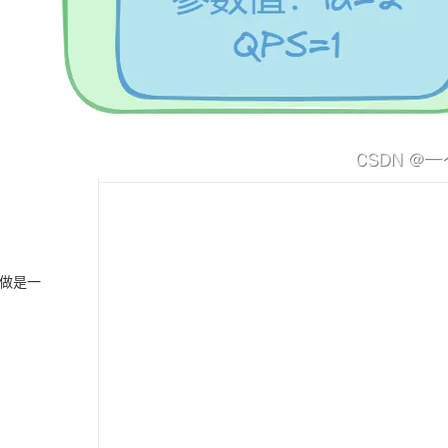
息提取
与 AI 智能体进行实时音视频通话
下一篇
从文本、图片、视频中提取结构化的属性信息
构建支持视频理解的 AI 音视频实时通话应用
t.diy 一步搞定创意建站
构建大模型应用的安全防护体系
一条命令迁移，帮你实现 OpenClaw 与
通过自然语言交互简化开发流程,全栈开发支持
通过阿里云安全产品对 AI 应用进行安全防护
Hermes Agent 记忆互通！
做是一