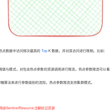
AI 应用
10分钟微调：让0.6B模型媲美235B模
多模态数据信
型
依托云原生高可用架构,实现Dify私有化部署
用1%尺寸在特定领域达到大模型90%以上效果
一个 AI 助手
超强辅助，Bol
即刻拥有 DeepSeek-R1 满血版
在企业官网、通讯软件中为客户提供 AI 客服
多种方案随心选，轻松解锁专属 DeepSeek
热点数据中访问频次最高的
Top
K 数据，并对其访问进行限制。比如：
阈值与模式，对包含热点参数的资源调用进行限流。热点参数限流可以看
结合令牌桶算法来进行参数级别的流控。热点参数限流支持集群模式。
entinelResource注解标记资源