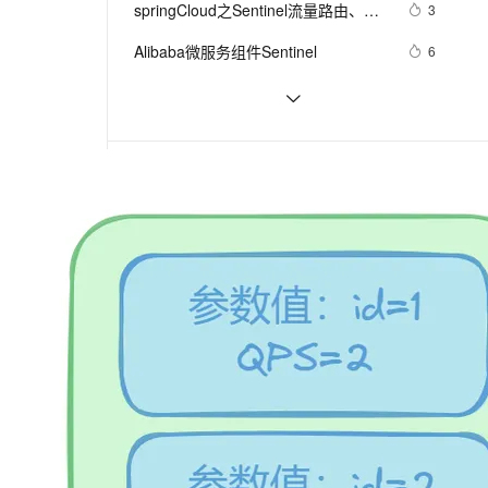
安全
springCloud之Sentinel流量路由、流
我要投诉
e-1.1-I2V
Cosyvoice-V3-Flash
3
PolarDB
上云场景组合购
Milvus 弹性伸缩功能新增节
伴
量控制、流量整形、熔断降级
漫剧创作，剧本、分镜、视频高效生成
100%兼容MySQL、PostgreSQL，兼容Oracle，支持集中和分布式
覆盖90%+业务场景，专享组合折扣价
点支持范围
畅自然，细节丰富
高表现力语音合成大模型，语音克隆听感自然
VPN
Alibaba微服务组件Sentinel
6
ernetes 版 ACK
云聚AI 严选权益
AI 原生数据库服务发布
SSL 证书
蚂蚁面试：Nacos、Sentinel了解
17
2V
Fun-ASR
，一键激活高效办公新体验
理容器应用的 K8s 服务
精选AI产品，从模型到应用全链提效
Agent 数据网关
吗？Springcloud 核心底层原理，你
文戏情感细腻自然，动作戏激烈拳拳到肉，实现更强表演能力
支持中英文自由切换，具备更强的噪声鲁棒性
堡垒机
windows本地运行sentinel
6
知道多少？
AI 用量加速计划
云原生数据库 PolarDB
防火墙
、识别商机，让客服更高效、服务更出色。
Sentinel 流控规则详解（上）
新老同享，达量后返
Agentic Database 发布
6
相关课程
更多
主机安全
应用
微服务实战-服务熔断 - Sentinel
千问办公
NEW
AI 应用及服务市场
的智能体编程平台
一站式AI生产力平台
AI 应用
伶鹊
相关电子书
更多
企业级人与Agent协作平台，接入和调度多个数字员工
智能客服平台，对话机器人、对话分析、智能外呼
大模型
大模型服务平台百炼 - 全妙
阿里云容器 AHAS Sentinel 网关流控揭秘
自然语言处理
应用创作平台
多模态内容创作工具，已接入 DeepSeek
数据标注
workshop专场-微服务专场-开发者动手实践营-微服务-使用Sentinel进行微服务流量控制
机器学习
Sentinel分布式系统下的流量防卫兵