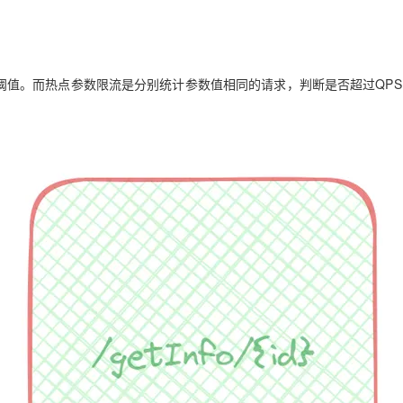
Deepseek-v4-pro
HappyHors
同享
万小智 AI 建站低至 15元/月
Qoder CN
AI 短剧/漫剧
云原生数据库 
快递物流查询
WordPress
成为服务伙
高校合作
点，立即开启云上创新
覆盖公网/内网、递归/权威、移动APP等全场景解析服务
送.CN域名，送备案服务码
基于千问大模型等，支持代码智能生成、研发智能问答
AI助力短剧
态智能体模型
旗舰 MoE 大模型，百万上下文与顶尖推理能力
图生视频，流
Ubuntu
服务生态伙伴
云工开物
企业应用
Works
Night Plan 支持 Qwen 3.8-Max
云原生大数据计算服务 MaxCompute
AI 办公
容器服务 Kub
NEW
GLM-5.2
Wan2.7-T
Red Hat
阈值。而热点参数限流是
分别统计参数值相同的请求
，判断是否超过QPS
30+ 款产品免费体验
Data Agent 驱动的一站式 Data+AI 开发治理平台
夜间 5 折，Qwen/Meoo/TokenPlan 客户专享
面向分析的企业级SaaS模式云数据仓库
AI智能应用
提供一站式管
科研合作
视觉 Coding、空间感知、多模态思考等全面升级
1M上下文，专为长程任务能力而生
ERP
堂（旗舰版）
SUSE
智能客服
CRM
防护产品
2个月
自动承接线索
建站小程序
OA 办公系统
AI 应用构建
大模型原生
力提升
财税管理
模板建站
Qoder
大模型服务平台百炼-应用模版
HOT
NEW
面向真实软件
个人版上线、团队版降价；千问3.8-Max首发发尝鲜
丰富多元化的应用模版和解决方案
400电话
定制建站
万有无界
大模型服务平台百炼-智能体
方案
广告营销
模板小程序
的模型效果
灵活可视化地构建企业级 Agent
定制小程序
秒悟
人工智能平台 PAI
APP 开发
云端极速 AI 
新一代 AI 视频生成模型，深度适配广告营销等场景
AI Native 的算法工程平台，一站式完成建模、训练、推理服务部署
建站系统