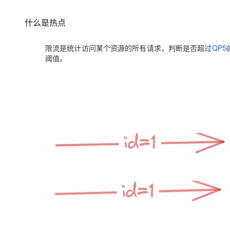
存储
天池大赛
Qwen3.7-Plus
云解析DNS
解决方案免费试用 新老
电子合同
最高领取价值200元试用
能看、能想、能动手的多模
安全
网络与CDN
什么是热点
AI 算法大赛
畅捷通
大数据开发治理平台 Data
AI 产品 免费试用
网络
安全
云开发大赛
Qwen3-VL-Plus
Tableau 订阅
限流是统计访问某个资源的所有请求，判断是否超过
QPS
1亿+ 大模型 tokens 和 
阈值。
可观测
入门学习赛
中间件
AI空中课堂在线直播课
云防火墙
140+云产品 免费试用
上云与迁云
云原生的云上边界网络安全
产品新客免费试用，最长1
数据库
生态解决方案
大模型服务
企业出海
大模型ACA认证体验
大数据计算
助力企业全员 AI 认知与能
行业生态解决方案
千问AI平台-Token Plan
政企业务
媒体服务
开发者生态解决方案
企业服务与云通信
千问AI平台-模型体验
AI 开发和 AI 应用解决
在线体验全尺寸、多种模态
域名与网站
Happy 系列大模型
终端用户计算
Serverless
开发工具