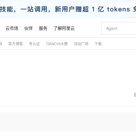
云市场
伙伴
服务
了解阿里云
践
官方博客
考认证
TIANCHI大赛
活动广场
下载
AI 特惠
数据与 API
成为产品伙伴
企业增值服务
最佳实践
价格计算器
AI 场景体
基础软件
产品伙伴合
阿里云认证
市场活动
配置报价
大模型
自助选配和估算价格
新方式
睿译宝，AI翻译排版一步到位
智启 AI 普惠权益
产品生态集成认证中心
企业支持计划
云上春晚
域名与网站
千问官方 MaaS 平台，为开发者和 Agent 而生，新用户赠送 1 亿 + tokens 额度
Qwen Aud
AI Coding
阿里云Maa
2026 阿里云
云服务器 E
为企业打
数据集
Windows
大模型认证
模型
NEW
NEW
交付可用成果
值低价云产品抢先购
上传文档即自动完成翻译和格式还原
至高享 1亿+免费 tokens，加速 Al 应用落地
提供智能易用的域名与建站服务
智能编程，一键
安全可靠、
产品生态伙伴
专家技术服务
云上奥运之旅
弹性计算合作
阿里云中企出
手机三要素
宝塔 Linux
全部认证
价格优势
有专属领域专家
GLM-5.2：长任务时代开源旗舰模型
阿里云 OPC 创新助力计划
千问大模型
即刻拥有 DeepS
AI 电商营销
对象存储 O
大模型
产品生态伙伴工作台
企业增值服务台
云栖战略参考
云存储合作计
云栖大会
身份实名认证
CentOS
训练营
推动算力普惠，释放技术红利
最高返9万
多领域专家智能体,一键组建 AI 虚拟交付团队
快速构建应用程序和网站，即刻迈出上云第一步
至高百万元 Token 补贴，加速一人公司成长
多元化、高性能、安全可靠的大模型服务
真正可用的 1M 上下文,一次完成代码全链路开发
轻松解锁专属 Dee
从图文生成到
云上的中国
数据库合作计
活动全景
短信
Docker
图片和
站式影视创作平台
Hermes Agent，打造自进化智能体
Token Plan 模型订阅计划
数字证书管理服务（原SSL证书）
5 分钟轻松部署
AI 广告创作
无影云电脑
企业成长
NEW
信息公告
看见新力量
云网络合作计
OCR 文字识别
JAVA
证享300元代金券
可视化编排打通从文字构思到成片全链路闭环
全托管，含MySQL、PostgreSQL、SQL Server、MariaDB多引擎
自主进化，持久记忆，越用越聪明
Qwen3.8-Max 首发尝鲜，限时加量 10 倍，夜间低至2折
实现全站HTTPS，呈现可信的WEB访问
图文、视频一
随时随地安
魔搭 Mode
Kimi-K3
HappyHors
NEW
loud
服务实践
官网公告
金融模力时刻
Salesforce O
版
发票查验
全能环境
Claude Code + GStack 打造工程团队
千问办公，限时限量积分加倍
Qoder
低代码高效构
AI 建站
短信服务
型
NEW
作计划
Kimi 最新旗舰模型，长程编程与推理利器
让文字生成流
计划
创新中心
魔搭 ModelSc
健康状态
理服务
让AI从“聊天伙伴”进化为能干活的“数字员工”
安装技能 GStack，拥有专属 AI 工程团队
你的AI工作搭子，覆盖日常办公高频场景
面向真实软件的智能体编程平台
0 代码专业建
客户案例
天气预报查询
操作系统
态合作计划