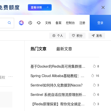
文档
备案
控制台
注册
登录
个人
积分
发布
验
作计划
器
AI 活动
专业服务
服务伙伴合作计划
开发者社区
加入我们
产品动态
服务平台百炼
阿里云 OPC 创新助力计划
热门文章
最新文章
一站式生成采购清单，支持单品或批量购买
io：打造专属 AI 语音助手
S产品伙伴计划（繁花）
峰会
CS
造的大模型服务与应用开发平台
一句话生成原生可编辑精美 PPT 文稿
AI 生产力先锋
Al MaaS 服务伙伴赋能合作
域名
博文
Careers
至高可申请百万元
Qwen3.8-Max 模型上线
开启高性价比 AI 编程新体验
弹性可伸缩的云计算服务
Qwen-Audio-3.0-Realtime 端到端实时语音角色扮演
输入一句话想法, 轻松生成专业的 PPT
先锋实践拓展 AI 生产力的边界
Token 补贴，五大权
计划
海大会
伙伴信用分合作计划
商标
问答
社会招聘
基于Docker的Redis高可用集群搭建
8
益加速 OPC 成功
eek-V4-Pro
SS
一键部署幻兽帕鲁游戏服务器
飞天发布时刻
HOT
Open Search 向量检索版支
划
备案
电子书
校园招聘
（redis-sentinel）
pSeek-V4-Pro
视频创作，一键激活电商全链路生产力
稳定、安全、高性价比、高性能的云存储服务
一键购买专属联机服务器，轻松开启游戏
所见，即是所愿
持视频检索 Pipeline 功能
更多支持
Spring Cloud Alibaba基础教程：
16
版权
划
公司注册
镜像站
视频生成
语音识别与合成
Sentinel使用Nacos存储规则
专属 QwenPaw
漫剧工坊：一站式动画创作平台
AI 实训营
HOT
应用身份服务 (IDaaS)
Sentinel如何持久化数据到Nacos？
3
合作伙伴培训与认证
划
上云迁移
站生成，高效打造优质广告素材
全接入的云上超级电脑
从聊天伙伴进化为能主动干活的本地数字员工
快速生产连贯的高质量长漫剧
从基础到进阶，Agent 创客手把手教你
OpenClaw 管理能力上线
lScope
我要反馈
e-1.1-T2V
Qwen3-TTS-Flash
Sentinel 系统自适应限流原理剖析与
6
查询合作伙伴
n Alibaba Cloud ISV 合作
代维服务
建企业门户网站
10 分钟搭建微信、支付宝小程序
MaxCompute MaxFrame 提
实战指导
畅细腻的高质量视频
离线语音合成大模型，多语言方言自适应，低延迟高稳定
创新加速
【Redis原理探索】帮你完全搞定
ope
登录合作伙伴管理后台
3
我要建议
站，无忧落地极速上线
以可视化方式快速构建移动和 PC 门户网站
国内短信简单易用，安全可靠，秒级触达，全球覆盖200+国家和地区。
高效部署网站，快速应用到小程序
供自动弹性内存功能
Sentinel（哨兵）原理 