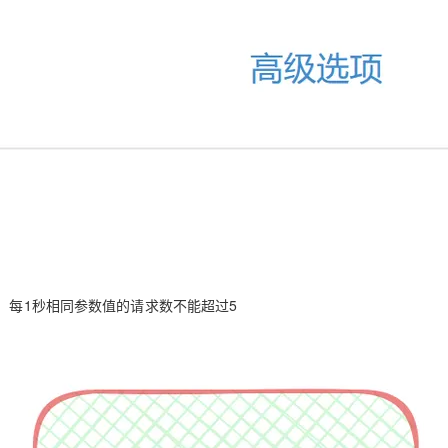
，每1秒
相同参数值
的请求数不能超过5