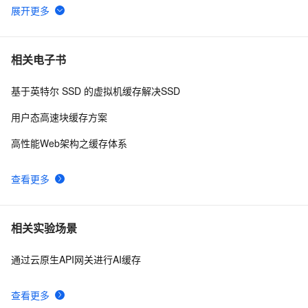
使用Spring缓存的简单Demo
8
6
应对Memcached缓存失效，导致高并发查询DB的四种思
4
7
相关电子书
路(l转)
基于英特尔 SSD 的虚拟机缓存解决SSD
图片缓存优化
9
8
用户态高速块缓存方案
ASP.Net中的缓存方案（不仅仅是Cache和Session）
604
9
高性能Web架构之缓存体系
（我在CSDN上和别人的争论）
Springboot整合缓存
10
10
查看更多
相关实验场景
通过云原生API网关进行AI缓存
查看更多