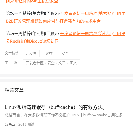
组规则让你的win主机更安全
论坛一周精粹(第六期)回顾>>
开发者论坛一周精粹(第六期)：阿里
B2B研发管理难题如何应对？打造强有力的技术中台
论坛一周精粹(第七期)回顾>>
开发者论坛一周精粹(第七期)：阿里
云Redis加速Discuz论坛访问
文章标签：
开发者
缓存
安全
来 源：
开发者社区
>
安全
>
文章
> 正文
相关文章
Linux系统清理缓存（buff/cache）的有效方法。
总结而言，在大多数情形下你不必担心Linux中buffer与cache占用过多内存在影响到其他程序运行；因为当程序请求更多内存在没有足够可用资源时,Linux会自行调整其占有量。只有当你明确知道当前环境与需求并希望立即回收这部分资源给即将运行重负载任务之前才考虑上述方法去主动干预。
蓝易云
2618