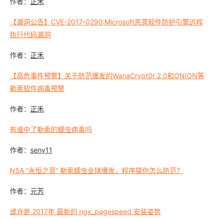
作者：
正禾
【漏洞公告】CVE-2017-0290:Microsoft恶意软件防护引擎远程
执行代码漏洞
作者：
正禾
【高危事件预警】关于防范爆发的WanaCrypt0r 2.0和ONION等
勒索软件病毒预警
作者：
正禾
有谁中了勒索的蠕虫病毒吗
作者：
seny11
NSA “永恒之蓝” 勒索蠕虫全球爆发，程序猿你怎么防范？
作者：
元芳
或许是 2017年 最新的 ngx_pagespeed 安装姿势