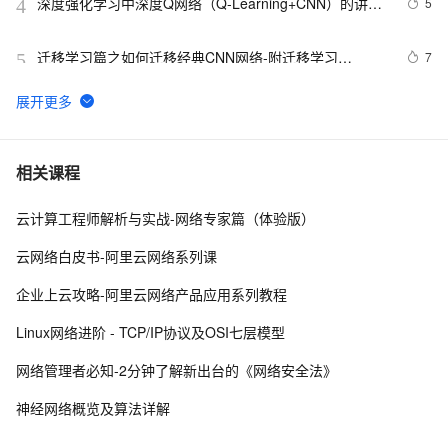
深度强化学习中深度Q网络（Q-Learning+CNN）的讲解
5
4
以及在Atari游戏中的实战（超详细 附源码）
迁移学习篇之如何迁移经典CNN网络-附迁移学习
7
5
Alexnet，VGG，Googlenet，Resnet详细代码注释和方
法-pytorch
【计算机视觉+CNN】keras+ResNet残差网络实现图像识
8
6
别分类实战（附源码和数据集 超详细）
R-CNN：使用自己的数据训练 Faster R-CNN 的 VGG-16 
5
7
相关课程
模型
云计算工程师解析与实战-网络专家篇（体验版）
CNN模型合集 | Resnet变种-WideResnet解读
8
8
云网络白皮书-阿里云网络系列课
Faster RCNN超快版本来啦 | TinyDet用小于1GFLOPS实
2
9
企业上云攻略-阿里云网络产品应用系列教程
现30+AP，小目标炸裂（二）
一维CNN,二维CNN以及三维CNN的训练模型matlab仿真
2
10
Linux网络进阶 - TCP/IP协议及OSI七层模型
网络管理者必知-2分钟了解新出台的《网络安全法》
神经网络概览及算法详解