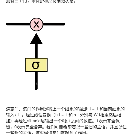
拥有三个门，来保护和控制细胞状态。
遗忘门：该门的作用是将上一个细胞的输出h t − 1 和当前细胞的
输入x t ，经过线性变换（h t − 1 和 x t 分别与 W f相乘然后相
加）再经过sifmoid层输出一个0到1之间的数值。1表示完全保
留，0表示完全舍弃。我们可能希望忘记一些旧的主语，并且记住
一些新的主语，这时候遗忘门就起到了作用。