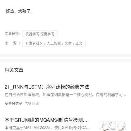
好热，烤熟了。
文章标签：
机器学习/深度学习
来 源：
开发者社区
>
人工智能
>
文章
> 正文
相关文章
21_RNN与LSTM：序列建模的经典方法
在自然语言处理领域，处理序列数据是一个核心挑战。传统的机器学习方法难以捕捉序列中的时序依赖关系，而循环神经网络（Recurrent Neural Network，RNN）及其变种长短期记忆网络（Long Short-Term Memory，LSTM）通过其独特的循环结构，为序列建模提供了强大的解决方案。本教程将深入探讨RNN和LSTM的原理、实现方法和最新应用，帮助读者全面掌握这一NLP核心技术。
安全风信子
728
基于GRU网络的MQAM调制信号检测算法matlab仿真,对比LSTM
本研究基于MATLAB 2022a，使用GRU网络对QAM调制信号进行检测。QAM是一种高效调制技术，广泛应用于现代通信系统。传统方法在复杂环境下性能下降，而GRU通过门控机制有效提取时间序列特征，实现16QAM、32QAM、64QAM、128QAM的准确检测。仿真结果显示，GRU在低SNR下表现优异，且训练速度快，参数少。核心程序包括模型预测、误检率和漏检率计算，并绘制准确率图。