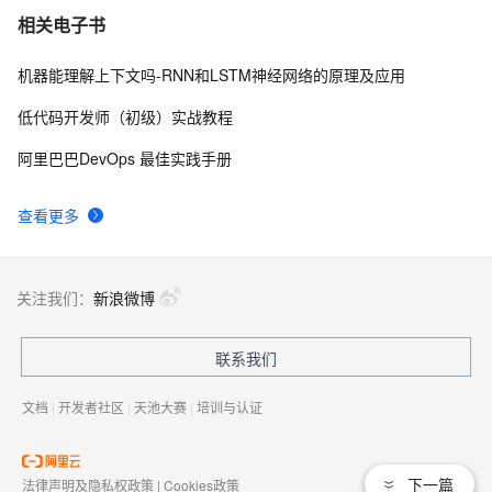
Transformer、RNN和SSM的相似性探究：揭示看似不相
9
7
相关电子书
关的LLM架构之间的联系
机器能理解上下文吗-RNN和LSTM神经网络的原理及应用
【PyTorch基础教程15】循环神经网络RNN
4
8
低代码开发师（初级）实战教程
通俗易懂说模型——RNN
1
9
阿里巴巴DevOps 最佳实践手册
什么是RNN门控循环单元GRU？
3
10
查看更多
关注我们：
新浪微博
联系我们
文档
|
开发者社区
|
天池大赛
|
培训与认证
下一篇
法律声明及隐私权政策
|
Cookies政策