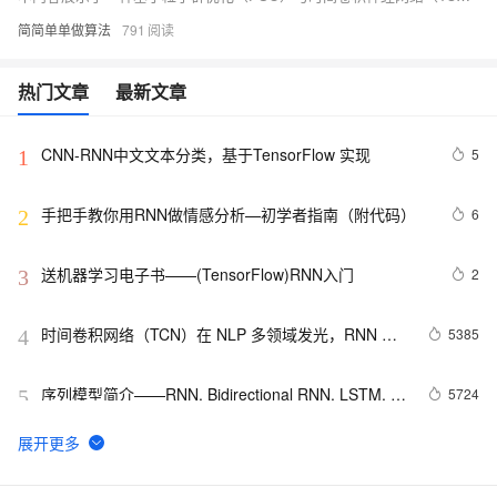
简简单单做算法
791
热门文章
最新文章
CNN-RNN中文文本分类，基于TensorFlow 实现
5
1
手把手教你用RNN做情感分析—初学者指南（附代码）
6
2
送机器学习电子书——(TensorFlow)RNN入门
2
3
时间卷积网络（TCN）在 NLP 多领域发光，RNN 或
5385
4
将没落
序列模型简介——RNN, Bidirectional RNN, LSTM, 
5724
5
GRU
Python深度学习面试：CNN、RNN与Transformer详解
13
6