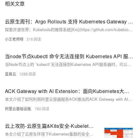
相关文章
容器中并行运行和管理应用，获得更好的计算密度。企业利用Docker可以
构建敏捷的软件交付管道，以更快的速度、更高的安全性和可靠的信誉为
Linux和Windows Server应用发布新功能。 在本套课程中，我们将全面的
云原生周刊：Argo Rollouts 支持 Kubernetes Gateway API 1.0 ｜ 2024.7.1
讲解Docker技术栈，从环境安装到容器、镜像操作以及生产环境如何部署
探索开源世界：Kubetools的推荐系统[Krs](https://github.com/kubetoolsca/krs)助力K8s优化，追踪K8s组件清单，指引IAC集成。阅读建议： Prometheus与Thanos的进化故事，Adidas容器平台管理经验，K8s请求实现详解。关注云原生：Argo Rollouts支持Gateway API 1.0，Kubewarden v1.14强化策略与镜像安全。
开发的微服务应用。本课程由黑马程序员提供。 &nbsp; &nbsp; 相关的阿
小王老师呀
316
里云产品：容器服务 ACK 容器服务 Kubernetes 版（简称 ACK）提供高
性能可伸缩的容器应用管理能力，支持企业级容器化应用的全生命周期管
理。整合阿里云虚拟化、存储、网络和安全能力，打造云端最佳容器化应
当node节点kubectl 命令无法连接到 Kubernetes API 服务器
用运行环境。 了解产品详情: https://www.aliyun.com/product/kubernetes
当Node节点上的 `kubectl`无法连接到Kubernetes API服务器时，可以通过以上步骤逐步排查和解决问题。首先确保网络连接正常，验证 `kubeconfig`文件配置正确，检查API服务器和Node节点的状态，最后排除防火墙或网络策略的干扰，并通过重启服务恢复正常连接。通过这些措施，可以有效解决与Kubernetes API服务器通信的常见问题，从而保障集群的正常运行。
蓝易云
1288
ACK Gateway with AI Extension：面向Kubernetes大模型推理的智能路由实践
本文介绍了如何利用阿里云容器服务ACK推出的ACK Gateway with AI Extension组件，在Kubernetes环境中为大语言模型（LLM）推理服务提供智能路由和负载均衡能力。文章以部署和优化QwQ-32B模型为例，详细展示了从环境准备到性能测试的完整实践过程。
阿里云基础设施.
760
云上攻防-云原生篇&K8s安全-Kubelet未授权访问、API Server未授权访问
本文介绍了云原生环境下Kubernetes集群的安全问题及攻击方法。首先概述了云环境下的新型攻击路径，如通过虚拟机攻击云管理平台、容器逃逸控制宿主机等。接着详细解释了Kubernetes集群架构，并列举了常见组件的默认端口及其安全隐患。文章通过具体案例演示了API Server 8080和6443端口未授权访问的攻击过程，以及Kubelet 10250端口未授权访问的利用方法，展示了如何通过这些漏洞实现权限提升和横向渗透。