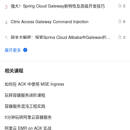
强大！Spring Cloud Gateway新特性及高级开发技巧
2
3
Citrix Access Gateway Command Injection
6
4
网关大解密：探索Spring Cloud Alibaba中Gateway的奥
2
5
秘
ACK Gateway with Inference Extension：优化多机分布
20
6
式大模型推理服务实践
502 Bad Gateway错误
7
7
相关课程
如何在 ACK 中使用 MSE Ingress
十五.SpringCloudAlibaba极简入门-Gateway网关整合
9
8
Nacos
玩转容器服务进阶课程
上线别再“一刀切”！Gateway 做流量染色 + 灰度发布，
28
9
容器服务混沌工程实践
告别线上事故
《微服务实战》 第七章 Spring Cloud 之 GateWay
5
10
5分钟玩转阿里云容器服务
阿里云 EMR on ACK 实战