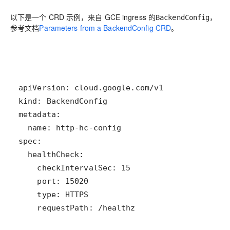
以下是一个 CRD 示例，来自 GCE ingress 的
，
BackendConfig
参考文档
Parameters from a BackendConfig CRD
。