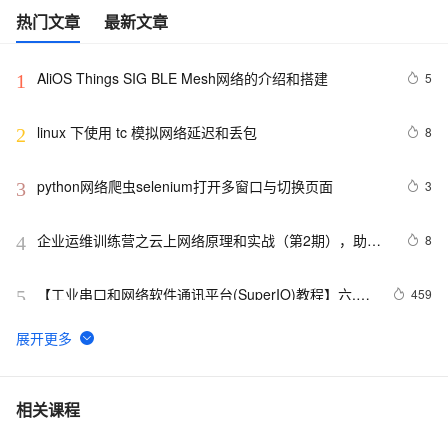
热门文章
最新文章
AliOS Things SIG BLE Mesh网络的介绍和搭建
5
1
linux 下使用 tc 模拟网络延迟和丢包
8
2
python网络爬虫selenium打开多窗口与切换页面
3
3
企业运维训练营之云上网络原理和实战（第2期），助力
8
4
从业者在云上网络技术浪潮中站稳脚跟！
【工业串口和网络软件通讯平台(SuperIO)教程】六.二
459
5
次开发导出数据驱动
什么是蜜罐，在当前网络安全形势下，蜜罐能提供哪些帮
9
6
助
网络编程懒人入门(十四)：到底什么是Socket？一文即
6
7
相关课程
懂！