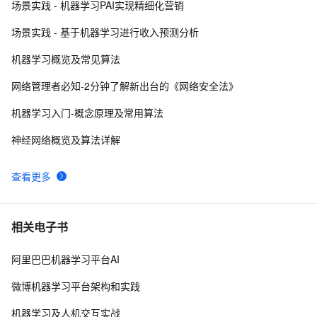
场景实践 - 机器学习PAI实现精细化营销
网络编程socket
578
8
场景实践 - 基于机器学习进行收入预测分析
网络协议及应用之二：校验和
622
9
机器学习概览及常见算法
27、深入理解计算机系统笔记，网络编程
514
10
网络管理者必知-2分钟了解新出台的《网络安全法》
机器学习入门-概念原理及常用算法
神经网络概览及算法详解
查看更多
相关电子书
阿里巴巴机器学习平台AI
微博机器学习平台架构和实践
机器学习及人机交互实战