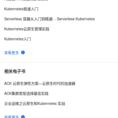
KodeRover CEO：如何基于Zadig 做出比大公司更好的
11
9
Kubernetes极速入门
DevOps平台
玩转 DevOps 精选指南 | 开发者社区精选文章合集（四）
2
10
Serverless 容器从入门到精通: - Serverless Kubernetes
Kubernetes云原生管理实践
Kubernetes入门
查看更多
相关电子书
ACK 云原生弹性方案—云原生时代的加速器
ACK集群类型选择最佳实践
企业运维之云原生和Kubernetes 实战
查看更多