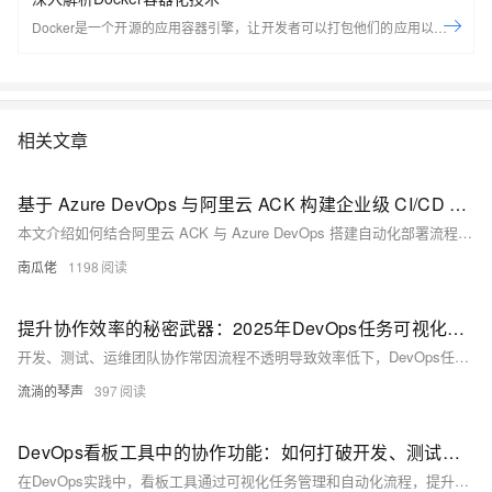
Docker是一个开源的应用容器引擎，让开发者可以打包他们的应用以及依
赖包到一个可移植的容器中，然后发布到任何流行的Linux机器上，也可以
实现虚拟化，容器是完全使用沙箱机制，相互之间不会有任何接口。
Docker是世界领先的软件容器平台。开发人员利用Docker可以消除协作编
码时“在我的机器上可正常工作”的问题。运维人员利用Docker可以在隔离
相关文章
容器中并行运行和管理应用，获得更好的计算密度。企业利用Docker可以
构建敏捷的软件交付管道，以更快的速度、更高的安全性和可靠的信誉为
Linux和Windows Server应用发布新功能。 在本套课程中，我们将全面的
基于 Azure DevOps 与阿里云 ACK 构建企业级 CI/CD 流水线
讲解Docker技术栈，从环境安装到容器、镜像操作以及生产环境如何部署
本文介绍如何结合阿里云 ACK 与 Azure DevOps 搭建自动化部署流程，涵盖集群创建、流水线配置、应用部署与公网暴露，助力企业高效落地云原生 DevOps 实践。
开发的微服务应用。本课程由黑马程序员提供。 &nbsp; &nbsp; 相关的阿
南瓜佬
1198
里云产品：容器服务 ACK 容器服务 Kubernetes 版（简称 ACK）提供高
性能可伸缩的容器应用管理能力，支持企业级容器化应用的全生命周期管
理。整合阿里云虚拟化、存储、网络和安全能力，打造云端最佳容器化应
提升协作效率的秘密武器：2025年DevOps任务可视化工具全解析
用运行环境。 了解产品详情: https://www.aliyun.com/product/kubernetes
开发、测试、运维团队协作常因流程不透明导致效率低下，DevOps任务可视化工具成为解决这一痛点的关键方案。这类工具通过图形化呈现任务流程、状态追踪和CI/CD监控，实现跨团队协作透明化。核心功能包括看板管理、流水线可视化、自动告警等，能显著降低沟通成本，提升交付效率。市场主流工具如Jenkins、GitLab、板栗看板等各有优势，企业需根据规模、集成需求选择合适方案。随着AI和ChatOps发展，未来可视化工具将更智能化，助力企业构建高效DevOps闭环。
流淌的琴声
397
DevOps看板工具中的协作功能：如何打破开发、测试与运维之间的沟通壁垒
在DevOps实践中，看板工具通过可视化任务管理和自动化流程，提升开发与运维团队的协作效率。它支持敏捷开发、持续交付，助力团队高效应对需求变化，实现跨职能协作与流程优化。