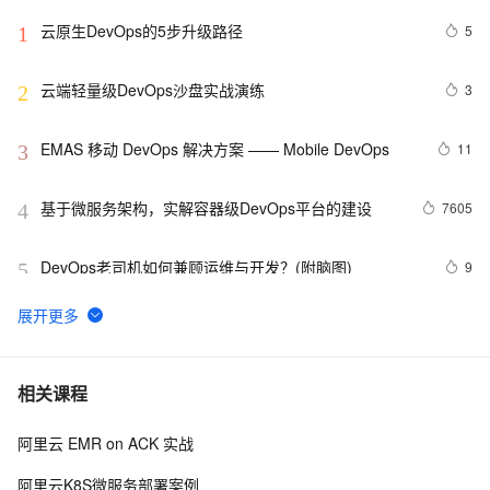
云原生DevOps的5步升级路径
5
1
云端轻量级DevOps沙盘实战演练
3
2
EMAS 移动 DevOps 解决方案 —— Mobile DevOps
11
3
基于微服务架构，实解容器级DevOps平台的建设
7605
4
DevOps老司机如何兼顾运维与开发？(附脑图)
9
5
带你读《云原生架构白皮书2022新版》——
6
6
DevOps（上）
怎样利用DevOps文化提高软件开发的效率和质量
8
7
相关课程
阿里云 EMR on ACK 实战
DevOps研发模式下「产品质量度量」方案实践
3
8
阿里云K8S微服务部署案例