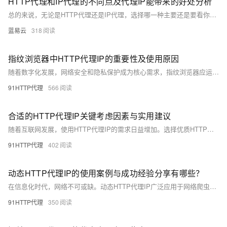
HTTP代理和IP代理的不同点及代理IP能带来的好处分析
总的来说，无论是HTTP代理还是IP代理，选择哪一种主要还是要看你的需求和使用场景，同时也要为可能的风险做好准备。
蓝易云
318
指纹浏览器中HTTP代理IP的重要性及使用原因
随着数字化发展，网络安全和隐私保护成为核心需求，指纹浏览器应运而生。它通过客户端信息唯一标识用户身份。搭配HTTP代理IP可增强安全性，具体表现为：1. 保护用户地址；2. 提高信息安全；3. 防止指纹检测；4. 增强网络安全。HTTP代理以其稳定性、安全性，在网络营销等领域发挥重要作用，二者结合为用户提供更强的隐私和安全保护。
91HTTP代理
566
合适的HTTP代理IP关键考虑因素与实用建议
随着互联网发展，使用HTTP代理IP的需求日益增加。选择优质HTTP代理IP时需注意：1. 速度和稳定性；2. 用户信息保护；3. 地域性；4. 带宽上限；5. 支持的协议；6. 客户支持；7. 用户评价和信誉；8. 价格和性价比。确保选择可靠的代理服务，满足业务需求。
91HTTP代理
402
动态HTTP代理IP的使用案例与成功经验分享有哪些？
在信息化时代，网络不可或缺。动态HTTP代理IP广泛应用于网络爬虫、信息安全保护、安全访问站点和市场调研等领域。通过选择合适的代理服务、合理配置请求频率、监控IP状态、使用代理池及结合其他技术，用户可提升工作效率和数据安全性。
91HTTP代理
350