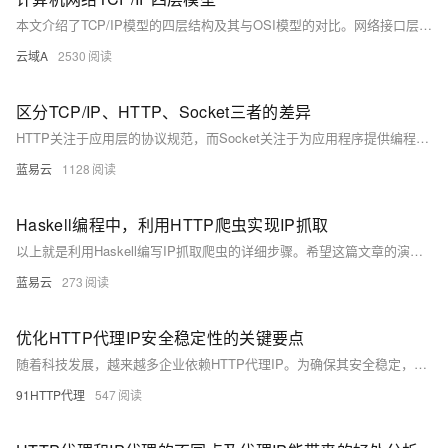
本文介绍了TCP/IP模型的四层结构及其与OSI模型的对比。网络接口层负责物理网络接口，处理MAC地址和帧传输；网络层管理IP地址和路由选择，确保数据包准确送达；传输层提供端到端通信，支持可靠（TCP）或不可靠（UDP）传输；应用层直接面向用户，提供如HTTP、FTP等服务。此外，还详细描述了数据封装与解封装过程，以及两模型在层次划分上的差异。
云域A
2530
区分TCP/IP、HTTP、Socket三者的差异
HTTP关注于应用层的协议规范，而Socket关注于为应用程序提供编程中的网络功能，这些功能本身是建立在底层的TCP/IP协议之上；HTTP是更高层次的抽象，定义了如何包装数据，而TCP/IP定义了如何传送数据，Socket则是两者之间在程序中的桥梁，负责实现细节。在实际应用中，通常HTTP通信也是通过Socket来完成，因为HTTP仅是具体内容的封装形式，而Socket则是传送方式的实现形式。
蓝易云
1128
Haskell编程中，利用HTTP爬虫实现IP抓取
以上就是利用Haskell编写IP抓取爬虫的详细步骤。希望这篇文章的演示对于理解在Haskell这种函数式编程语言中如何实现网络爬虫有所帮助，而其中的网络访问、标签解析和列表处理等技术在许多其他的问题中都有广泛的应用。
蓝易云
273
优化HTTP代理IP安全稳定性的关键要点
随着科技发展，越来越多企业依赖HTTP代理IP。为确保其安全稳定，建议采取以下措施：选择可靠服务商、使用HTTPS加密、定期更换IP、监控可用性、设置访问控制、使用负载均衡、配置防火墙、定期更新维护及用户教育。这些方法能有效提升代理IP的安全性和稳定性。
91HTTP代理
547