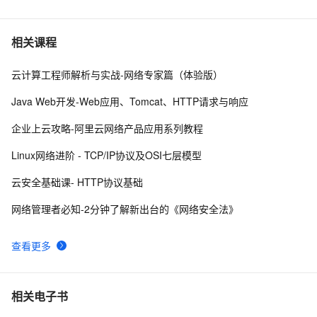
6
tonic.datasets.DVSGesture错误HTTP Error 403: 
Forbidden
<!DOCTYPE html PUBLIC "-//W3C//DTD XHTML 1.0 
571
7
相关课程
Transitional//EN" 
"http://www.w3.org/TR/xhtml1/DTD/xhtml1-strict.dtd">

云计算工程师解析与实战-网络专家篇（体验版）
<!DOCTYPE html PUBLIC "-//W3C//DTD XHTML 1.0 
663
8
<html><head><meta http-equiv="Cont
Transitional//EN" 
Java Web开发-Web应用、Tomcat、HTTP请求与响应
"http://www.w3.org/TR/xhtml1/DTD/xhtml1-strict.dtd">

<!DOCTYPE html PUBLIC "-//W3C//DTD XHTML 1.0 
726
9
<html><head><meta http-equiv="Cont
企业上云攻略-阿里云网络产品应用系列教程
Transitional//EN" 
"http://www.w3.org/TR/xhtml1/DTD/xhtml1-strict.dtd">

<!DOCTYPE html PUBLIC "-//W3C//DTD XHTML 1.0 
5
10
Linux网络进阶 - TCP/IP协议及OSI七层模型
<html><head><meta http-equiv="Cont
Transitional//EN" 
云安全基础课- HTTP协议基础
"http://www.w3.org/TR/xhtml1/DTD/xhtml1-strict.dtd">

<html><head><meta http-equiv="Cont
网络管理者必知-2分钟了解新出台的《网络安全法》
查看更多
相关电子书