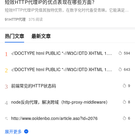
短效HTTP代理IP的优点表现在哪些方面？
短效HTTP代理IP凭借其独特优势，在数字化时代备受青睐。它能满足多种业务场景，如广告推广、数据采集等，支持多个API参数，提供高效稳定的个性化定制服务。短效代理IP用量大、更换频繁，确保正常访问行为，提升业务执行效率。选择高质量的HTTP代理服务商，能保证更好的稳定性和请求速度，满足用户的核心需求。
91HTTP代理
375
热门文章
最新文章
<!DOCTYPE html PUBLIC "-//W3C//DTD XHTML 1.0 
594
1
Transitional//EN" 
"http://www.w3.org/TR/xhtml1/DTD/xhtml1-strict.dtd">

<!DOCTYPE html PUBLIC "-//W3C//DTD XHTML 1.0 
643
2
<html><head><meta http-equiv="Cont
Transitional//EN" 
"http://www.w3.org/TR/xhtml1/DTD/xhtml1-strict.dtd">

前端常见的HTTP状态码
9
3
<html><head><meta http-equiv="Cont
node反向代理，解决跨域（http-proxy-middleware）
8
4
http://www.goldenbg.com/article.asp?id=2076
6
5
如何下载DVS Gesture数据集?解决
9