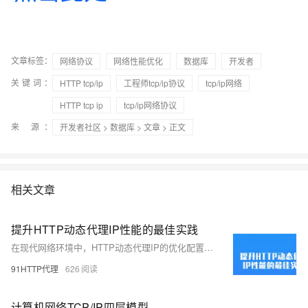
文章标签：
网络协议
网络性能优化
数据库
开发者
关键词：
HTTP tcp/ip
工程师tcp/ip协议
tcp/ip网络
HTTP tcp ip
tcp/ip网络协议
来 源：
开发者社区
>
数据库
>
文章
> 正文
相关文章
提升HTTP动态代理IP性能的最佳实践
在现代网络环境中，HTTP动态代理IP的优化配置至关重要。通过选择合适的代理类型（正向/反向代理）、配置缓存、使用负载均衡、加强安全配置（SSL/TLS加密、身份验证）、管理日志、性能监控、限制带宽、定期更新软件和优化用户体验（减少延迟、内容压缩），可以显著提升网络性能、安全性及用户满意度。根据具体需求灵活调整配置，实现最佳效果。
91HTTP代理
626
计算机网络TCP/IP四层模型