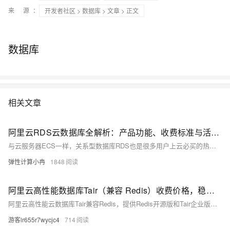
来 源：
开发者社区
>
数据库
>
文章
> 正文
数据库
相关文章
阿里云RDS云数据库全解析：产品功能、收费标准与活动参考
与云服务器ECS一样，关系型数据库RDS也是很多用户上云必买的热门云产品之一，阿里云的云数据库RDS主要包含RDS MySQL、RDS SQL Server、RDS PostgreSQL、RDS MariaDB等几个关系型数据库，并且提供了容灾、备份、恢复、监控、迁移等方面的全套解决方案，帮助您解决数据库运维的烦恼。本文为大家介绍阿里云的云数据库 RDS主要产品及计费方式、收费标准以及活动等相关情况，以供参考。
弹性计算小冉
1848
阿里云高性能数据库Tair（兼容 Redis）收费价格，稳定可靠成本低
阿里云高性能云数据库Tair兼容Redis，提供Redis开源版和Tair企业版，支持多种存储介质与灵活扩展，适用于高并发场景。Tair具备亚毫秒级稳定延迟，保障业务连续性。价格方面，Redis开源版年费从72元起，Tair企业版年费从1224元起，具体费用根据配置不同有所变化。
游客lr655r7wycjc4
714