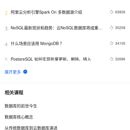
阿里云分析引擎Spark On 多数据源介绍
65856
2
NoSQL最新现状和趋势：云NoSQL数据库将成重要
35258
3
增长引擎
什么场景应该用 MongoDB ？
34105
4
PostgreSQL 如何实现批量更新、删除、插入
32686
5
MongoDB Sharded cluster架构原理
31819
6
在Docker上玩转PostgreSQL -- Mac篇
28643
7
相关课程
数据库的前世今生
PostgreSQL upsert功能(insert on conflict do)的用法
27711
8
数据库核心概念
Linux 性能诊断 perf使用指南
27093
9
从传统数据库到云数据库演进