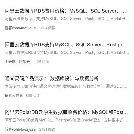
阿里云数据库RDS费用价格：MySQL、SQL Server、PostgreSQL和MariaDB引擎收费标准
阿里云RDS数据库支持MySQL、SQL Server、PostgreSQL、MariaDB，多种引擎优惠上线！MySQL倚天版88元/年，SQL Server 2核4G仅299元/年，PostgreSQL 227元/年起。高可用、可弹性伸缩，安全稳定。详情见官网活动页。
游客vphb4ae2je2zi
1634
阿里云数据库RDS支持MySQL、SQL Server、PostgreSQL和MariaDB引擎
阿里云数据库RDS支持MySQL、SQL Server、PostgreSQL和MariaDB引擎，提供高性价比、稳定安全的云数据库服务，适用于多种行业与业务场景。
上云就上阿狸云
1125
通义灵码产品演示： 数据库设计与数据分析
本演示展示如何使用通义灵码进行数据库设计与数据分析。通过SQLite构建电商订单表，利用AI生成表结构、插入样本数据，并完成多维度数据分析及可视化图表展示，体现AI在数据库操作中的高效能力。
探索云世界
855
阿里云PolarDB云原生数据库收费价格：MySQL和PostgreSQL详细介绍
阿里云PolarDB兼容MySQL、PostgreSQL及Oracle语法，支持集中式与分布式架构。标准版2核4G年费1116元起，企业版最高性能达4核16G，支持HTAP与多级高可用，广泛应用于金融、政务、互联网等领域，TCO成本降低50%。
游客vphb4ae2je2zi
2131