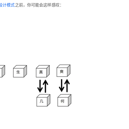
Deepseek-v4-pro
HappyHors
同享
万小智 AI 建站低至 15元/月
Qoder CN
AI 短剧/漫剧
云原生数据库 
设计模式
之前，你可能会这样感叹：
快递物流查询
WordPress
成为服务伙
高校合作
点，立即开启云上创新
覆盖公网/内网、递归/权威、移动APP等全场景解析服务
送.CN域名，送备案服务码
基于千问大模型等，支持代码智能生成、研发智能问答
AI助力短剧
态智能体模型
旗舰 MoE 大模型，百万上下文与顶尖推理能力
图生视频，流
Ubuntu
服务生态伙伴
云工开物
企业应用
Works
Night Plan 支持 Qwen 3.8-Max
云原生大数据计算服务 MaxCompute
AI 办公
容器服务 Kub
NEW
GLM-5.2
Wan2.7-T
Red Hat
30+ 款产品免费体验
Data Agent 驱动的一站式 Data+AI 开发治理平台
夜间 5 折，Qwen/Meoo/TokenPlan 客户专享
面向分析的企业级SaaS模式云数据仓库
AI智能应用
提供一站式管
科研合作
视觉 Coding、空间感知、多模态思考等全面升级
1M上下文，专为长程任务能力而生
ERP
堂（旗舰版）
SUSE
智能客服
CRM
防护产品
2个月
自动承接线索
建站小程序
OA 办公系统
AI 应用构建
大模型原生
力提升
财税管理
模板建站
Qoder
大模型服务平台百炼-应用模版
HOT
NEW
面向真实软件
个人版上线、团队版降价；千问3.8-Max首发发尝鲜
丰富多元化的应用模版和解决方案
400电话
定制建站
万有无界
大模型服务平台百炼-智能体
方案
广告营销
模板小程序
的模型效果
灵活可视化地构建企业级 Agent
定制小程序
秒悟
人工智能平台 PAI
APP 开发
云端极速 AI 
新一代 AI 视频生成模型，深度适配广告营销等场景
AI Native 的算法工程平台，一站式完成建模、训练、推理服务部署
建站系统