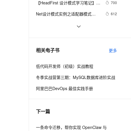
安全
【HeadFirst 设计模式学习笔记】
我要投诉
e-1.1-I2V
Cosyvoice-V3-Flash
700
PolarDB
上云场景组合购
Milvus 弹性伸缩功能新增节
伴
11 状态模式
漫剧创作，剧本、分镜、视频高效生成
100%兼容MySQL、PostgreSQL，兼容Oracle，支持集中和分布式
覆盖90%+业务场景，专享组合折扣价
点支持范围
畅自然，细节丰富
高表现力语音合成大模型，语音克隆听感自然
VPN
Net设计模式实例之适配器模式
612
（Adapter Pattern）
ernetes 版 ACK
云聚AI 严选权益
AI 原生数据库服务发布
SSL 证书
.NET设计模式（12）：外观模式
629
2V
Fun-ASR
，一键激活高效办公新体验
理容器应用的 K8s 服务
精选AI产品，从模型到应用全链提效
Agent 数据网关
（Façade Pattern）
文戏情感细腻自然，动作戏激烈拳拳到肉，实现更强表演能力
支持中英文自由切换，具备更强的噪声鲁棒性
堡垒机
设计模式（四）装饰模式(结构型)
673
AI 用量加速计划
云原生数据库 PolarDB
防火墙
、识别商机，让客服更高效、服务更出色。
设计模式之单例模式
新老同享，达量后返
Agentic Database 发布
661
相关电子书
更多
主机安全
应用
低代码开发师（初级）实战教程
千问办公
NEW
AI 应用及服务市场
的智能体编程平台
一站式AI生产力平台
冬季实战营第三期：MySQL数据库进阶实战
AI 应用
伶鹊
阿里巴巴DevOps 最佳实践手册
企业级人与Agent协作平台，接入和调度多个数字员工
智能客服平台，对话机器人、对话分析、智能外呼
大模型
大模型服务平台百炼 - 全妙
自然语言处理
下一篇
应用创作平台
多模态内容创作工具，已接入 DeepSeek
数据标注
机器学习
一条命令迁移，帮你实现 OpenClaw 与