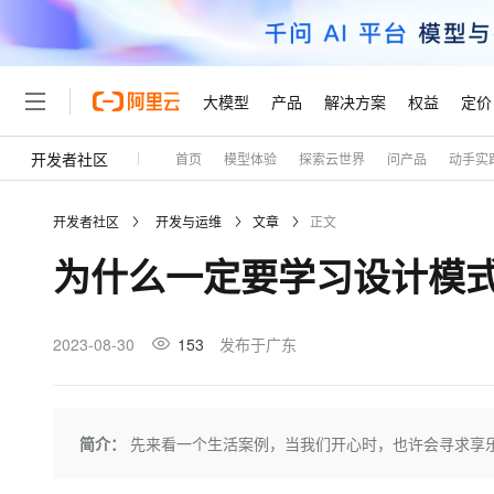
大模型
产品
解决方案
权益
定价
开发者社区
首页
模型体验
探索云世界
问产品
动手实
大模型
产品
解决方案
权益
定价
云市场
伙伴
服务
了解阿里云
精选产品
精选解决方案
普惠上云
产品定价
精选商城
成为销售伙伴
售前咨询
为什么选择阿里云
千问AI平台
开发者社区
开发与运维
文章
正文
了解云产品的定价详情
大模型服务平台百炼
千问办公，解锁你的工作
普惠上云 官方力荐
分销伙伴
在线服务
网站建设
什么是云计算
大
为什么一定要学习设计模
大模型服务与应用平台
企业级Agent产品，直接
云服务器38元/年起，超
咨询伙伴
多端小程序
技术领先
云上成本管理
售后服务
轻量应用服务器
Agency Agents：拥
官方推荐返现计划
大模型
精选产品
精选解决方案
Salesforce 国际版订阅
稳定可靠
管理和优化成本
推荐新用户得奖励，单订单
销售伙伴合作计划
2023-08-30
153
发布于广东
自助服务
友盟天域
安全合规
人工智能与机器学习
AI
文本生成
云数据库 RDS
HappyHorse 打造一
云工开物
无影生态合作计划
在线服务
观测云
分析师报告
高校专属算力普惠，学生认
计算
互联网应用开发
Qwen3.8-Max
HOT
Salesforce On Alibaba C
工单服务
Tuya 物联网平台阿里云
研究报告与白皮书
人工智能平台 PAI
快速拥有专属 OpenClaw
简介：
先来看一个生活案例，当我们开心时，也许会寻求享
大模
Consulting Partner 合
大数据
容器
智能体时代全能旗舰模型
免费试用
短信专区
一站式AI开发、训练和推
蓝凌 OA
AI 大模型销售与服务生
现代化应用