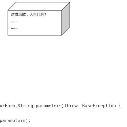
AI 应用
10分钟微调：让0.6B模型媲美235B模
多模态数据信
型
依托云原生高可用架构,实现Dify私有化部署
用1%尺寸在特定领域达到大模型90%以上效果
一个 AI 助手
超强辅助，Bol
即刻拥有 DeepSeek-R1 满血版
在企业官网、通讯软件中为客户提供 AI 客服
多种方案随心选，轻松解锁专属 DeepSeek