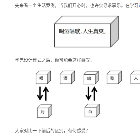
存储
天池大赛
Qwen3.7-Plus
云解析DNS
解决方案免费试用 新老
先来看一个生活案例，当我们开心时，也许会寻求享乐。在学习
电子合同
最高领取价值200元试用
能看、能想、能动手的多模
安全
网络与CDN
AI 算法大赛
畅捷通
大数据开发治理平台 Data
AI 产品 免费试用
网络
安全
云开发大赛
Qwen3-VL-Plus
Tableau 订阅
1亿+ 大模型 tokens 和 
可观测
入门学习赛
中间件
AI空中课堂在线直播课
云防火墙
140+云产品 免费试用
上云与迁云
云原生的云上边界网络安全
产品新客免费试用，最长1
数据库
生态解决方案
大模型服务
学完设计模式之后，你可能会这样感叹：
企业出海
大模型ACA认证体验
大数据计算
助力企业全员 AI 认知与能
行业生态解决方案
千问AI平台-Token Plan
政企业务
媒体服务
开发者生态解决方案
企业服务与云通信
千问AI平台-模型体验
AI 开发和 AI 应用解决
在线体验全尺寸、多种模态
域名与网站
Happy 系列大模型
终端用户计算
Serverless
大家对比一下前后的区别，有何感受？
开发工具