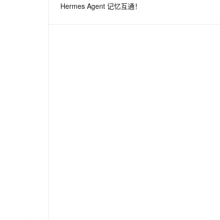
Hermes Agent 记忆互通！
息提取
与 AI 智能体进行实时音视频通话
从文本、图片、视频中提取结构化的属性信息
构建支持视频理解的 AI 音视频实时通话应用
t.diy 一步搞定创意建站
构建大模型应用的安全防护体系
通过自然语言交互简化开发流程,全栈开发支持
通过阿里云安全产品对 AI 应用进行安全防护