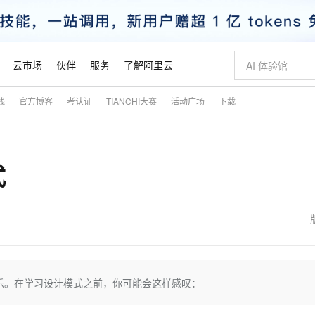
云市场
伙伴
服务
了解阿里云
践
官方博客
考认证
TIANCHI大赛
活动广场
下载
AI 特惠
数据与 API
成为产品伙伴
企业增值服务
最佳实践
价格计算器
AI 场景体
基础软件
产品伙伴合
阿里云认证
市场活动
配置报价
大模型
自助选配和估算价格
新方式
睿译宝，AI翻译排版一步到位
智启 AI 普惠权益
产品生态集成认证中心
企业支持计划
云上春晚
域名与网站
千问官方 MaaS 平台，为开发者和 Agent 而生，新用户赠送 1 亿 + tokens 额度
Qwen Aud
AI Coding
阿里云Maa
2026 阿里云
云服务器 E
为企业打
数据集
Windows
大模型认证
模型
NEW
NEW
式
交付可用成果
值低价云产品抢先购
上传文档即自动完成翻译和格式还原
至高享 1亿+免费 tokens，加速 Al 应用落地
提供智能易用的域名与建站服务
智能编程，一键
安全可靠、
产品生态伙伴
专家技术服务
云上奥运之旅
弹性计算合作
阿里云中企出
手机三要素
宝塔 Linux
全部认证
价格优势
有专属领域专家
GLM-5.2：长任务时代开源旗舰模型
阿里云 OPC 创新助力计划
千问大模型
即刻拥有 DeepS
AI 电商营销
对象存储 O
大模型
产品生态伙伴工作台
企业增值服务台
云栖战略参考
云存储合作计
云栖大会
身份实名认证
CentOS
训练营
推动算力普惠，释放技术红利
最高返9万
多领域专家智能体,一键组建 AI 虚拟交付团队
快速构建应用程序和网站，即刻迈出上云第一步
至高百万元 Token 补贴，加速一人公司成长
多元化、高性能、安全可靠的大模型服务
真正可用的 1M 上下文,一次完成代码全链路开发
轻松解锁专属 Dee
从图文生成到
云上的中国
数据库合作计
活动全景
短信
Docker
图片和
站式影视创作平台
Hermes Agent，打造自进化智能体
Token Plan 模型订阅计划
数字证书管理服务（原SSL证书）
5 分钟轻松部署
AI 广告创作
无影云电脑
企业成长
NEW
信息公告
看见新力量
云网络合作计
OCR 文字识别
JAVA
证享300元代金券
可视化编排打通从文字构思到成片全链路闭环
全托管，含MySQL、PostgreSQL、SQL Server、MariaDB多引擎
自主进化，持久记忆，越用越聪明
Qwen3.8-Max 首发尝鲜，限时加量 10 倍，夜间低至2折
实现全站HTTPS，呈现可信的WEB访问
图文、视频一
随时随地安
魔搭 Mode
Kimi-K3
HappyHors
NEW
loud
服务实践
官网公告
金融模力时刻
Salesforce O
版
发票查验
全能环境
Claude Code + GStack 打造工程团队
千问办公，限时限量积分加倍
Qoder
低代码高效构
AI 建站
短信服务
乐。在学习设计模式之前，你可能会这样感叹：
型
NEW
作计划
Kimi 最新旗舰模型，长程编程与推理利器
让文字生成流
计划
创新中心
魔搭 ModelSc
健康状态
理服务
让AI从“聊天伙伴”进化为能干活的“数字员工”
安装技能 GStack，拥有专属 AI 工程团队
你的AI工作搭子，覆盖日常办公高频场景
面向真实软件的智能体编程平台
0 代码专业建
客户案例
天气预报查询
操作系统
态合作计划