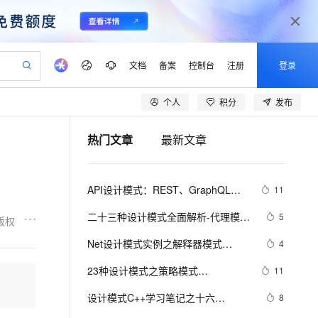
文档
备案
控制台
注册
登录
个人
积分
发布
验
作计划
器
AI 活动
专业服务
服务伙伴合作计划
开发者社区
加入我们
产品动态
服务平台百炼
阿里云 OPC 创新助力计划
热门文章
最新文章
一站式生成采购清单，支持单品或批量购买
io：打造专属 AI 语音助手
S产品伙伴计划（繁花）
峰会
CS
造的大模型服务与应用开发平台
一句话生成原生可编辑精美 PPT 文稿
AI 生产力先锋
Al MaaS 服务伙伴赋能合作
域名
博文
Careers
至高可申请百万元
Qwen3.8-Max 模型上线
开启高性价比 AI 编程新体验
弹性可伸缩的云计算服务
Qwen-Audio-3.0-Realtime 端到端实时语音角色扮演
输入一句话想法, 轻松生成专业的 PPT
先锋实践拓展 AI 生产力的边界
Token 补贴，五大权
计划
海大会
伙伴信用分合作计划
商标
问答
社会招聘
API设计模式：REST、GraphQL、
11
益加速 OPC 成功
eek-V4-Pro
SS
一键部署幻兽帕鲁游戏服务器
飞天发布时刻
HOT
Open Search 向量检索版支
划
备案
电子书
校园招聘
gRPC与tRPC全面解析
pSeek-V4-Pro
视频创作，一键激活电商全链路生产力
稳定、安全、高性价比、高性能的云存储服务
一键购买专属联机服务器，轻松开启游戏
所见，即是所愿
持视频检索 Pipeline 功能
更多支持
二十三种设计模式全面解析-代理模式
5
版权
划
公司注册
镜像站
视频生成
语音识别与合成
（Proxy Pattern）详解：探索隐藏于
专属 QwenPaw
漫剧工坊：一站式动画创作平台
AI 实训营
HOT
应用身份服务 (IDaaS)
Net设计模式实例之解释器模式
4
合作伙伴培训与认证
背后的力量
划
上云迁移
站生成，高效打造优质广告素材
全接入的云上超级电脑
从聊天伙伴进化为能主动干活的本地数字员工
快速生产连贯的高质量长漫剧
从基础到进阶，Agent 创客手把手教你
OpenClaw 管理能力上线
（Interpreter Pattern）(1)
lScope
我要反馈
e-1.1-T2V
Qwen3-TTS-Flash
23种设计模式之策略模式
11
查询合作伙伴
n Alibaba Cloud ISV 合作
代维服务
建企业门户网站
10 分钟搭建微信、支付宝小程序
MaxCompute MaxFrame 提
（Strategy）
畅细腻的高质量视频
离线语音合成大模型，多语言方言自适应，低延迟高稳定
创新加速
设计模式C++学习笔记之十六
ope
登录合作伙伴管理后台
8
我要建议
站，无忧落地极速上线
以可视化方式快速构建移动和 PC 门户网站
国内短信简单易用，安全可靠，秒级触达，全球覆盖200+国家和地区。
高效部署网站，快速应用到小程序
供自动弹性内存功能
（Observer观察者模式）