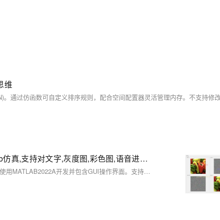
思维
基于Logistic-Map混沌序列的数字信息加解密算法matlab仿真,支持对文字,灰度图,彩色图,语音进行加解密
本项目实现了一种基于Logistic Map混沌序列的数字信息加解密算法，使用MATLAB2022A开发并包含GUI操作界面。支持对文字、灰度图像、彩色图像和语音信号进行加密与解密处理。核心程序通过调整Logistic Map的参数生成伪随机密钥序列，确保加密的安全性。混沌系统的不可预测性和对初值的敏感依赖性是该算法的核心优势。示例展示了彩色图像、灰度图像、语音信号及文字信息的加解密效果，运行结果清晰准确，且完整程序输出无水印。