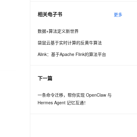
相关电子书
更多
息提取
与 AI 智能体进行实时音视频通话
从文本、图片、视频中提取结构化的属性信息
构建支持视频理解的 AI 音视频实时通话应用
数据+算法定义新世界
t.diy 一步搞定创意建站
构建大模型应用的安全防护体系
袋鼠云基于实时计算的反黄牛算法
通过自然语言交互简化开发流程,全栈开发支持
通过阿里云安全产品对 AI 应用进行安全防护
Alink：基于Apache Flink的算法平台
下一篇
一条命令迁移，帮你实现 OpenClaw 与
Hermes Agent 记忆互通！