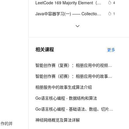
安全
LeetCode 169 Majority Element（主
我要投诉
e-1.1-I2V
Cosyvoice-V3-Flash
4
PolarDB
上云场景组合购
Milvus 弹性伸缩功能新增节
伴
要元素）（vector、map）
漫剧创作，剧本、分镜、视频高效生成
100%兼容MySQL、PostgreSQL，兼容Oracle，支持集中和分布式
覆盖90%+业务场景，专享组合折扣价
点支持范围
畅自然，细节丰富
高表现力语音合成大模型，语音克隆听感自然
VPN
Java中容器学习(一) —— Collection
1
和Map
ernetes 版 ACK
云聚AI 严选权益
AI 原生数据库服务发布
SSL 证书
Map 3D 2013中的
4
2V
Fun-ASR
，一键激活高效办公新体验
理容器应用的 K8s 服务
精选AI产品，从模型到应用全链提效
Agent 数据网关
AcMapMap.GroupModified 和
文戏情感细腻自然，动作戏激烈拳拳到肉，实现更强表演能力
支持中英文自由切换，具备更强的噪声鲁棒性
堡垒机
STL之map
682
AcMapMap.LayerModified 事件的参
AI 用量加速计划
云原生数据库 PolarDB
防火墙
数变化
、识别商机，让客服更高效、服务更出色。
【Java基础】探索List和Map循环遍历
新老同享，达量后返
Agentic Database 发布
2
相关课程
更多
删除问题
主机安全
应用
智能创作赛（复赛）：相册应用中的视频故事生成算法介绍
千问办公
NEW
AI 应用及服务市场
的智能体编程平台
一站式AI生产力平台
智能创作赛（初赛）：相册应用中的故事生成算法介绍
AI 应用
伶鹊
相册服务中的故事生成算法介绍
企业级人与Agent协作平台，接入和调度多个数字员工
智能客服平台，对话机器人、对话分析、智能外呼
大模型
Go语言核心编程 - 数据结构和算法
大模型服务平台百炼 - 全妙
自然语言处理
Go语言核心编程 - 基础语法、数组、切片、Map
应用创作平台
多模态内容创作工具，已接入 DeepSeek
数据标注
神经网络概览及算法详解
操作的并
机器学习