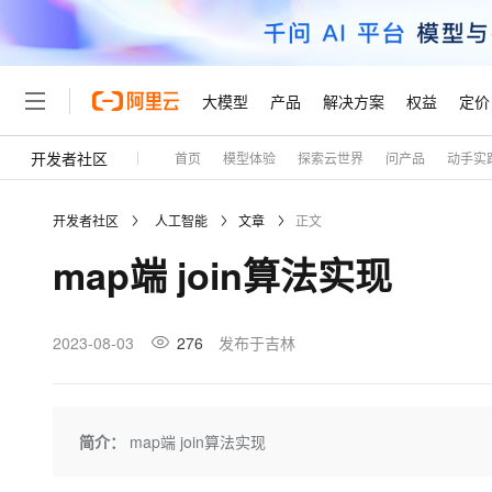
大模型
产品
解决方案
权益
定价
开发者社区
首页
模型体验
探索云世界
问产品
动手实
大模型
产品
解决方案
权益
定价
云市场
伙伴
服务
了解阿里云
精选产品
精选解决方案
普惠上云
产品定价
精选商城
成为销售伙伴
售前咨询
为什么选择阿里云
千问AI平台
开发者社区
人工智能
文章
正文
了解云产品的定价详情
大模型服务平台百炼
千问办公，解锁你的工作
普惠上云 官方力荐
分销伙伴
在线服务
网站建设
什么是云计算
大
map端 join算法实现
大模型服务与应用平台
企业级Agent产品，直接
云服务器38元/年起，超
咨询伙伴
多端小程序
技术领先
云上成本管理
售后服务
轻量应用服务器
Agency Agents：拥
官方推荐返现计划
大模型
精选产品
精选解决方案
Salesforce 国际版订阅
稳定可靠
管理和优化成本
推荐新用户得奖励，单订单
销售伙伴合作计划
2023-08-03
276
发布于吉林
自助服务
友盟天域
安全合规
人工智能与机器学习
AI
文本生成
云数据库 RDS
HappyHorse 打造一
云工开物
无影生态合作计划
在线服务
观测云
分析师报告
高校专属算力普惠，学生认
计算
互联网应用开发
Qwen3.8-Max
HOT
Salesforce On Alibaba C
工单服务
Tuya 物联网平台阿里云
研究报告与白皮书
人工智能平台 PAI
快速拥有专属 OpenClaw
简介：
map端 join算法实现
大模
Consulting Partner 合
大数据
容器
智能体时代全能旗舰模型
免费试用
短信专区
一站式AI开发、训练和推
蓝凌 OA
AI 大模型销售与服务生
现代化应用