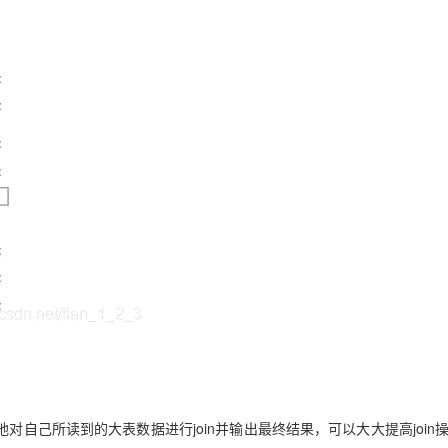
Deepseek-v4-pro
HappyHors
同享
万小智 AI 建站低至 15元/月
Qoder CN
AI 短剧/漫剧
云原生数据库 
快递物流查询
WordPress
成为服务伙
高校合作
点，立即开启云上创新
覆盖公网/内网、递归/权威、移动APP等全场景解析服务
送.CN域名，送备案服务码
基于千问大模型等，支持代码智能生成、研发智能问答
AI助力短剧
态智能体模型
旗舰 MoE 大模型，百万上下文与顶尖推理能力
图生视频，流
Ubuntu
服务生态伙伴
云工开物
企业应用
Works
Night Plan 支持 Qwen 3.8-Max
云原生大数据计算服务 MaxCompute
AI 办公
容器服务 Kub
NEW
GLM-5.2
Wan2.7-T
Red Hat
30+ 款产品免费体验
Data Agent 驱动的一站式 Data+AI 开发治理平台
夜间 5 折，Qwen/Meoo/TokenPlan 客户专享
面向分析的企业级SaaS模式云数据仓库
AI智能应用
提供一站式管
科研合作
视觉 Coding、空间感知、多模态思考等全面升级
1M上下文，专为长程任务能力而生
ERP
堂（旗舰版）
SUSE
智能客服
CRM
防护产品
2个月
自动承接线索
建站小程序
OA 办公系统
AI 应用构建
大模型原生
力提升
财税管理
模板建站
Qoder
大模型服务平台百炼-应用模版
HOT
NEW
面向真实软件
个人版上线、团队版降价；千问3.8-Max首发发尝鲜
丰富多元化的应用模版和解决方案
400电话
定制建站
万有无界
大模型服务平台百炼-智能体
方案
广告营销
模板小程序
的模型效果
灵活可视化地构建企业级 Agent
定制小程序
秒悟
人工智能平台 PAI
APP 开发
云端极速 AI 
新一代 AI 视频生成模型，深度适配广告营销等场景
AI Native 的算法工程平台，一站式完成建模、训练、推理服务部署
建站系统
对自己所读到的大表数据进行join并输出最终结果，可以大大提高join