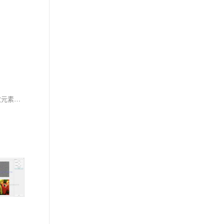
`set`基于红黑树实现，支持有序存储、自动去重，增删查效率为O(logN)。通过仿函数可自定义排序规则，配合空间配置器灵活管理内存。不支持修改元素值，迭代器失效需注意。`multiset`允许重复元素。常用于去重、排序及查找场景。