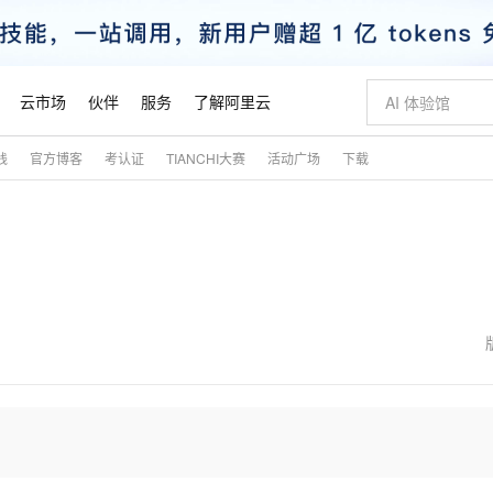
云市场
伙伴
服务
了解阿里云
践
官方博客
考认证
TIANCHI大赛
活动广场
下载
AI 特惠
数据与 API
成为产品伙伴
企业增值服务
最佳实践
价格计算器
AI 场景体
基础软件
产品伙伴合
阿里云认证
市场活动
配置报价
大模型
自助选配和估算价格
新方式
睿译宝，AI翻译排版一步到位
智启 AI 普惠权益
产品生态集成认证中心
企业支持计划
云上春晚
域名与网站
千问官方 MaaS 平台，为开发者和 Agent 而生，新用户赠送 1 亿 + tokens 额度
Qwen Aud
AI Coding
阿里云Maa
2026 阿里云
云服务器 E
为企业打
数据集
Windows
大模型认证
模型
NEW
NEW
交付可用成果
值低价云产品抢先购
上传文档即自动完成翻译和格式还原
至高享 1亿+免费 tokens，加速 Al 应用落地
提供智能易用的域名与建站服务
智能编程，一键
安全可靠、
产品生态伙伴
专家技术服务
云上奥运之旅
弹性计算合作
阿里云中企出
手机三要素
宝塔 Linux
全部认证
价格优势
有专属领域专家
GLM-5.2：长任务时代开源旗舰模型
阿里云 OPC 创新助力计划
千问大模型
即刻拥有 DeepS
AI 电商营销
对象存储 O
大模型
产品生态伙伴工作台
企业增值服务台
云栖战略参考
云存储合作计
云栖大会
身份实名认证
CentOS
训练营
推动算力普惠，释放技术红利
最高返9万
多领域专家智能体,一键组建 AI 虚拟交付团队
快速构建应用程序和网站，即刻迈出上云第一步
至高百万元 Token 补贴，加速一人公司成长
多元化、高性能、安全可靠的大模型服务
真正可用的 1M 上下文,一次完成代码全链路开发
轻松解锁专属 Dee
从图文生成到
云上的中国
数据库合作计
活动全景
短信
Docker
图片和
站式影视创作平台
Hermes Agent，打造自进化智能体
Token Plan 模型订阅计划
数字证书管理服务（原SSL证书）
5 分钟轻松部署
AI 广告创作
无影云电脑
企业成长
NEW
信息公告
看见新力量
云网络合作计
OCR 文字识别
JAVA
证享300元代金券
可视化编排打通从文字构思到成片全链路闭环
全托管，含MySQL、PostgreSQL、SQL Server、MariaDB多引擎
自主进化，持久记忆，越用越聪明
Qwen3.8-Max 首发尝鲜，限时加量 10 倍，夜间低至2折
实现全站HTTPS，呈现可信的WEB访问
图文、视频一
随时随地安
魔搭 Mode
Kimi-K3
HappyHors
NEW
loud
服务实践
官网公告
金融模力时刻
Salesforce O
版
发票查验
全能环境
Claude Code + GStack 打造工程团队
千问办公，限时限量积分加倍
Qoder
低代码高效构
AI 建站
短信服务
型
NEW
作计划
Kimi 最新旗舰模型，长程编程与推理利器
让文字生成流
计划
创新中心
魔搭 ModelSc
健康状态
理服务
让AI从“聊天伙伴”进化为能干活的“数字员工”
安装技能 GStack，拥有专属 AI 工程团队
你的AI工作搭子，覆盖日常办公高频场景
面向真实软件的智能体编程平台
0 代码专业建
客户案例
天气预报查询
操作系统
态合作计划