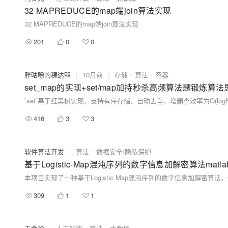
32 MAPREDUCE的map端join算法实现
32 MAPREDUCE的map端join算法实现
201
0
0
胖咕噜的稞达鸭
|
10月前
|
存储
算法
容器
set_map的实现+set/map加持秒杀高频算法题锻炼算法
416
3
3
软件算法开发
|
算法
数据安全/隐私保护
309
1
1