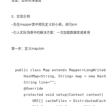
发度，加快处理速度
大模型解决方案
迁移与运维管理
快速部署 Dify，高效搭建 
2、实现示例
专有云
–先在mapper类中预先定义好小表，进行join
10 分钟在聊天系统中增加
–引入实际场景中的解决方案：一次加载数据库或者用
第一步：定义mapJoin