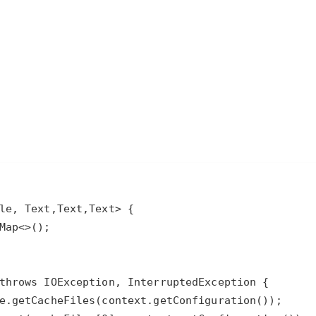
AI 应用
10分钟微调：让0.6B模型媲美235B模
多模态数据信
型
依托云原生高可用架构,实现Dify私有化部署
用1%尺寸在特定领域达到大模型90%以上效果
一个 AI 助手
超强辅助，Bol
即刻拥有 DeepSeek-R1 满血版
在企业官网、通讯软件中为客户提供 AI 客服
多种方案随心选，轻松解锁专属 DeepSeek