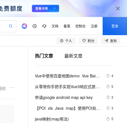
文档
备案
控制台
注册
登录
个人
积分
发布
验
作计划
器
AI 活动
专业服务
服务伙伴合作计划
开发者社区
加入我们
产品动态
服务平台百炼
阿里云 OPC 创新助力计划
热门文章
最新文章
一站式生成采购清单，支持单品或批量购买
io：打造专属 AI 语音助手
S产品伙伴计划（繁花）
峰会
CS
造的大模型服务与应用开发平台
一句话生成原生可编辑精美 PPT 文稿
AI 生产力先锋
Al MaaS 服务伙伴赋能合作
域名
博文
Careers
至高可申请百万元
Qwen3.8-Max 模型上线
开启高性价比 AI 编程新体验
弹性可伸缩的云计算服务
Qwen-Audio-3.0-Realtime 端到端实时语音角色扮演
输入一句话想法, 轻松生成专业的 PPT
先锋实践拓展 AI 生产力的边界
Token 补贴，五大权
计划
海大会
伙伴信用分合作计划
商标
问答
社会招聘
Vue中使用百度地图demo  Vue Baidu 
4
益加速 OPC 成功
eek-V4-Pro
SS
一键部署幻兽帕鲁游戏服务器
飞天发布时刻
HOT
Open Search 向量检索版支
划
备案
电子书
校园招聘
Map(vue-baidu-map)设置窗口信息
pSeek-V4-Pro
视频创作，一键激活电商全链路生产力
稳定、安全、高性价比、高性能的云存储服务
一键购买专属联机服务器，轻松开启游戏
所见，即是所愿
持视频检索 Pipeline 功能
更多支持
从零带你手把手实现Vue3响应式原理-
5
版权
划
公司注册
镜像站
视频生成
语音识别与合成
下（Map和Set的处理）
专属 QwenPaw
漫剧工坊：一站式动画创作平台
AI 实训营
HOT
应用身份服务 (IDaaS)
申请google android map api key
3
合作伙伴培训与认证
划
上云迁移
站生成，高效打造优质广告素材
全接入的云上超级电脑
从聊天伙伴进化为能主动干活的本地数字员工
快速生产连贯的高质量长漫剧
从基础到进阶，Agent 创客手把手教你
OpenClaw 管理能力上线
lScope
我要反馈
e-1.1-T2V
Qwen3-TTS-Flash
【POI  xls  Java  map】使用POI处理
3
查询合作伙伴
n Alibaba Cloud ISV 合作
代维服务
建企业门户网站
10 分钟搭建微信、支付宝小程序
MaxCompute MaxFrame 提
xls  抽取出异常信息  --java1.8Group 
畅细腻的高质量视频
离线语音合成大模型，多语言方言自适应，低延迟高稳定
创新加速
java映射(map用法)
ope
登录合作伙伴管理后台
5
我要建议
站，无忧落地极速上线
以可视化方式快速构建移动和 PC 门户网站
国内短信简单易用，安全可靠，秒级触达，全球覆盖200+国家和地区。
高效部署网站，快速应用到小程序
供自动弹性内存功能
by    ---map迭代  --  设置单元格高度