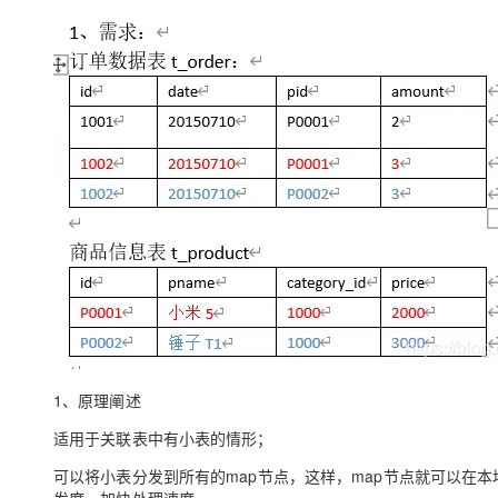
存储
天池大赛
Qwen3.7-Plus
云解析DNS
解决方案免费试用 新老
电子合同
最高领取价值200元试用
能看、能想、能动手的多模
安全
网络与CDN
AI 算法大赛
畅捷通
大数据开发治理平台 Data
AI 产品 免费试用
网络
安全
云开发大赛
Qwen3-VL-Plus
Tableau 订阅
1亿+ 大模型 tokens 和 
可观测
入门学习赛
中间件
AI空中课堂在线直播课
云防火墙
140+云产品 免费试用
上云与迁云
云原生的云上边界网络安全
产品新客免费试用，最长1
数据库
生态解决方案
大模型服务
企业出海
大模型ACA认证体验
大数据计算
助力企业全员 AI 认知与能
行业生态解决方案
千问AI平台-Token Plan
政企业务
媒体服务
开发者生态解决方案
企业服务与云通信
千问AI平台-模型体验
AI 开发和 AI 应用解决
在线体验全尺寸、多种模态
域名与网站
Happy 系列大模型
1、原理阐述
终端用户计算
适用于关联表中有小表的情形；
Serverless
可以将小表分发到所有的map节点，这样，map节点就可以在本地
开发工具