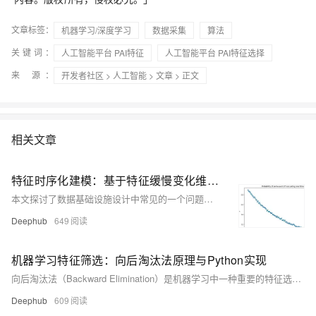
文章标签：
机器学习/深度学习
数据采集
算法
关键词：
人工智能平台 PAI特征
人工智能平台 PAI特征选择
来 源：
开发者社区
>
人工智能
>
文章
> 正文
相关文章
特征时序化建模：基于特征缓慢变化维度历史追踪的机器学习模型性能优化方法
本文探讨了数据基础设施设计中常见的一个问题：数据仓库或数据湖仓中的表格缺乏构建高性能机器学习模型所需的历史记录，导致模型性能受限。为解决这一问题，文章介绍了缓慢变化维度（SCD）技术，特别是Type II类型的应用。通过SCD，可以有效追踪维度表的历史变更，确保模型训练数据包含完整的时序信息，从而提升预测准确性。文章还从数据工程师、数据科学家和产品经理的不同视角提供了实施建议，强调历史数据追踪对提升模型性能和业务洞察的重要性，并建议采用渐进式策略逐步引入SCD设计模式。
Deephub
649
机器学习特征筛选：向后淘汰法原理与Python实现
向后淘汰法（Backward Elimination）是机器学习中一种重要的特征选择技术，通过系统性地移除对模型贡献较小的特征，以提高模型性能和可解释性。该方法从完整特征集出发，逐步剔除不重要的特征，最终保留最具影响力的变量子集。其优势包括提升模型简洁性和性能，减少过拟合，降低计算复杂度。然而，该方法在高维特征空间中计算成本较高，且可能陷入局部最优解。适用于线性回归、逻辑回归等统计学习模型。
Deephub
609