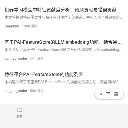
机器学习模型中特征贡献度分析：预测贡献与错误贡献
本文将探讨特征重要性与特征有效性之间的关系，并引入两个关键概念：预测贡献度和错误贡献度。
Deephub
1388
基于PAI-FeatureStore的LLM embedding功能，结合通义千问大模型，可通过以下链路实现对物品标题、内容字段的离线和在线特征管理。
本文介绍了基于PAI-FeatureStore和通义千问大模型的LLM embedding功能，实现物品标题、内容字段的离线与在线特征管理。核心内容包括：1) 离线特征生产（MaxCompute批处理），通过API生成Embedding并存储；2) 在线特征同步，实时接入数据并更新Embedding至在线存储；3) Python SDK代码示例解析；4) 关键步骤说明，如客户端初始化、参数配置等；5) 最佳实践，涵盖性能优化、数据一致性及异常处理；6) 应用场景示例，如推荐系统和搜索排序。该方案支持端到端文本特征管理，满足多种语义理解需求。
pai_rec_coder
441
特征平台PAI-FeatureStore的功能列表
本内容介绍了阿里云PAI FeatureStore的功能与使用方法，涵盖离线和在线特征管理、实时特征视图、行为序列特征视图、FeatureStore SDK的多语言支持（如Go、Java、Python）、特征生产简化方案、FeatureDB存储特性（高性能、低成本、及时性）、训练样本导出以及自动化特征工程（如AutoFE）。同时提供了相关文档链接和技术细节，帮助用户高效构建和管理特征工程。适用于推荐系统、模型训练等场景。
pai_rec_coder
596
下一篇
使用PAI-FeatureStore管理风控应用中的特征
PAI-FeatureStore 是阿里云提供的特征管理平台，适用于风控应用中的离线和实时特征管理。通过MaxCompute定义和设计特征表，利用PAI-FeatureStore SDK进行数据摄取与预处理，并通过定时任务批量计算离线特征，同步至在线存储系统如FeatureDB或Hologres。对于实时特征，借助Flink等流处理引擎即时分析并写入在线存储，确保特征时效性。模型推理方面，支持EasyRec Processor和PAI-EAS推理服务，实现高效且灵活的风险控制特征管理，促进系统迭代优化。
目录
pai_rec_coder
531