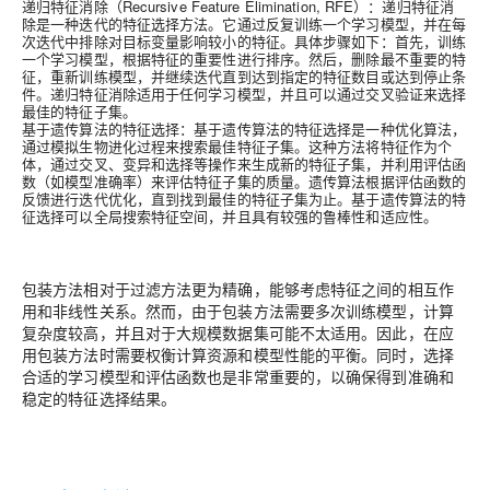
递归特征消除（Recursive Feature Elimination, RFE）：递归特征消
除是一种迭代的特征选择方法。它通过反复训练一个学习模型，并在每
次迭代中排除对目标变量影响较小的特征。具体步骤如下：首先，训练
一个学习模型，根据特征的重要性进行排序。然后，删除最不重要的特
征，重新训练模型，并继续迭代直到达到指定的特征数目或达到停止条
件。递归特征消除适用于任何学习模型，并且可以通过交叉验证来选择
最佳的特征子集。
基于遗传算法的特征选择：基于遗传算法的特征选择是一种优化算法，
通过模拟生物进化过程来搜索最佳特征子集。这种方法将特征作为个
体，通过交叉、变异和选择等操作来生成新的特征子集，并利用评估函
数（如模型准确率）来评估特征子集的质量。遗传算法根据评估函数的
反馈进行迭代优化，直到找到最佳的特征子集为止。基于遗传算法的特
征选择可以全局搜索特征空间，并且具有较强的鲁棒性和适应性。
包装方法相对于过滤方法更为精确，能够考虑特征之间的相互作
用和非线性关系。然而，由于包装方法需要多次训练模型，计算
复杂度较高，并且对于大规模数据集可能不太适用。因此，在应
用包装方法时需要权衡计算资源和模型性能的平衡。同时，选择
合适的学习模型和评估函数也是非常重要的，以确保得到准确和
稳定的特征选择结果。