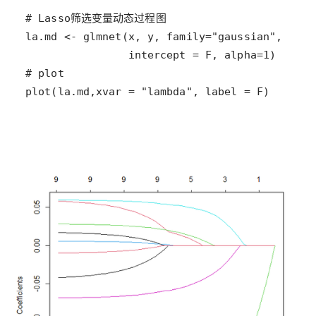
plot(la.md,xvar = "lambda", label = F)