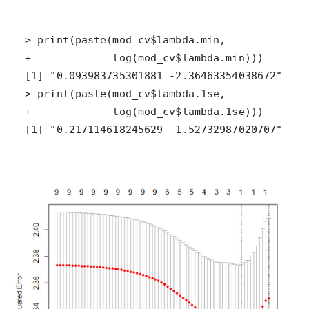
[1] "0.217114618245629 -1.52732987020707"