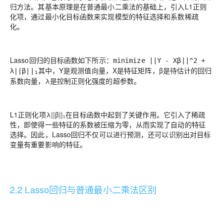
归方法。其基本原理是在普通最小二乘法的基础上，引入L1正则
化项，通过最小化目标函数来实现模型的特征选择和系数稀疏
化。
Lasso回归的目标函数如下所示：
minimize ||Y - Xβ||^2 +
其中，Y是观测值向量，X是特征矩阵，β是待估计的回归
λ||β||₁
系数向量，λ是控制正则化强度的超参数。
L1正则化项λ||β||₁在目标函数中起到了关键作用。它引入了稀疏
性，即使得一些特征的系数被压缩为零，从而实现了自动的特征
选择。因此，Lasso回归不仅可以进行预测，还可以识别出对目标
变量有重要影响的特征。
2.2 Lasso回归与普通最小二乘法区别