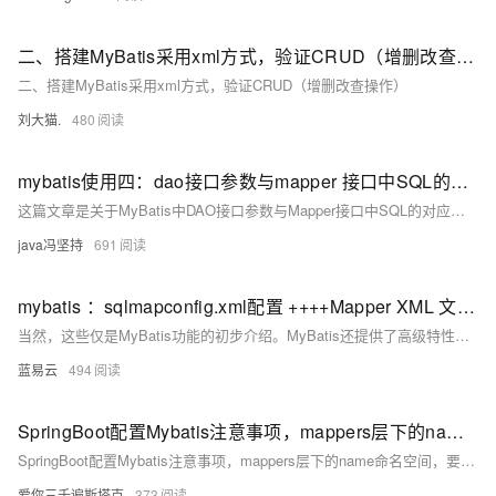
二、搭建MyBatis采用xml方式，验证CRUD（增删改查操作）
二、搭建MyBatis采用xml方式，验证CRUD（增删改查操作）
刘大猫.
480
mybatis使用四：dao接口参数与mapper 接口中SQL的对应和对应方式的总结，MyBatis的parameterType传入参数类型
这篇文章是关于MyBatis中DAO接口参数与Mapper接口中SQL的对应关系，以及如何使用parameterType传入参数类型的详细总结。
java冯坚持
691
mybatis ：sqlmapconfig.xml配置 ++++Mapper XML 文件（sql/insert/delete/update/select)（增删改查）用法
当然，这些仅是MyBatis功能的初步介绍。MyBatis还提供了高级特性，如动态SQL、类型处理器、插件等，可以进一步提供对数据库交互的强大支持和灵活性。希望上述内容对您理解MyBatis的基本操作有所帮助。在实际使用中，您可能还需要根据具体的业务要求调整和优化SQL语句和配置。
蓝易云
494
SpringBoot配置Mybatis注意事项，mappers层下的name命名空间，要落实到Dao的video类，resultType要落到bean，配置好mybatis的对应依赖。
SpringBoot配置Mybatis注意事项，mappers层下的name命名空间，要落实到Dao的video类，resultType要落到bean，配置好mybatis的对应依赖。
爱你三千遍斯塔克
373