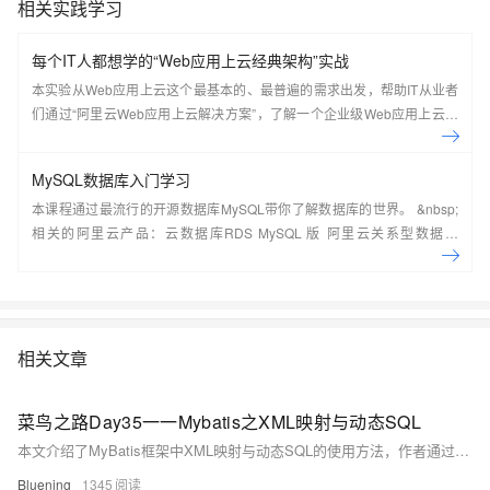
相关实践学习
每个IT人都想学的“Web应用上云经典架构”实战
本实验从Web应用上云这个最基本的、最普遍的需求出发，帮助IT从业者
们通过“阿里云Web应用上云解决方案”，了解一个企业级Web应用上云的
常见架构，了解如何构建一个高可用、可扩展的企业级应用架构。
MySQL数据库入门学习
本课程通过最流行的开源数据库MySQL带你了解数据库的世界。 &nbsp;
相关的阿里云产品：云数据库RDS MySQL 版 阿里云关系型数据库
RDS（Relational Database Service）是一种稳定可靠、可弹性伸缩的在
线数据库服务，提供容灾、备份、恢复、迁移等方面的全套解决方案，彻
底解决数据库运维的烦恼。 了解产品详
情:&nbsp;https://www.aliyun.com/product/rds/mysql&nbsp;
相关文章
菜鸟之路Day35一一Mybatis之XML映射与动态SQL
本文介绍了MyBatis框架中XML映射与动态SQL的使用方法，作者通过实例详细解析了XML映射文件的配置规范，包括namespace、id和resultType的设置。文章还对比了注解与XML映射的优缺点，强调复杂SQL更适合XML方式。在动态SQL部分，重点讲解了`&lt;if&gt;`、`&lt;where&gt;`、`&lt;set&gt;`、`&lt;foreach&gt;`等标签的应用场景，如条件查询、动态更新和批量删除，并通过代码示例展示了其灵活性与实用性。最后，通过`&lt;sql&gt;`和`&lt;include&gt;`实现代码复用，优化维护效率。
Bluening
1345