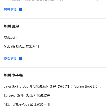
[J2EE]MyBatis增删改查
4
6
MyBatis - (一) 基本数据操作命令和简单映射
2
7
相关课程
XML入门
【Mybatis】深入学习MyBatis：概述、主要特性以及配置
6
8
与映射
MyBatis持久层框架入门
Mybatis Plus | 快速入门
10
9
查看更多
SSM Mybatis 批量插入 采用分批处理一次500条
5
10
相关电子书
Java Spring Boot开发实战系列课程【第6讲】：Spring Boot 2.0实战MyBatis与优化(Java面试题)
低代码开发师（初级）实战教程
阿里巴巴DevOps 最佳实践手册