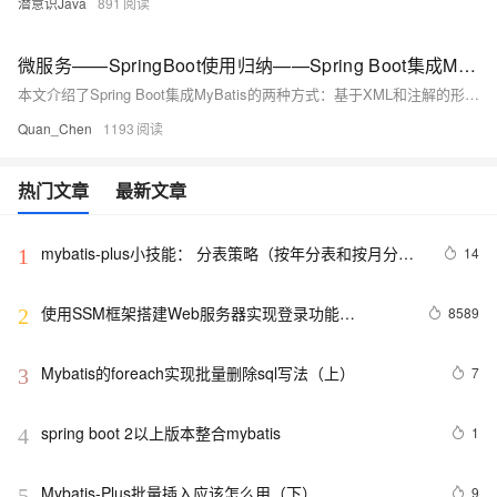
潜意识Java
891
微服务——SpringBoot使用归纳——Spring Boot集成MyBatis——基于注解的整合
本文介绍了Spring Boot集成MyBatis的两种方式：基于XML和注解的形式。重点讲解了注解方式，包括@Select、@Insert、@Update、@Delete等常用注解的使用方法，以及多参数时@Param注解的应用。同时，针对字段映射不一致的问题，提供了@Results和@ResultMap的解决方案。文章还提到实际项目中常结合XML与注解的优点，灵活使用两者以提高开发效率，并附带课程源码供下载学习。
Quan_Chen
1193
热门文章
最新文章
mybatis-plus小技能： 分表策略（按年分表和按月分
14
1
表）
使用SSM框架搭建Web服务器实现登录功能
8589
2
(Spring+SpringMVC+Mybatis)
Mybatis的foreach实现批量删除sql写法（上）
7
3
spring boot 2以上版本整合mybatis
1
4
Mybatis-Plus批量插入应该怎么用（下）
9
5