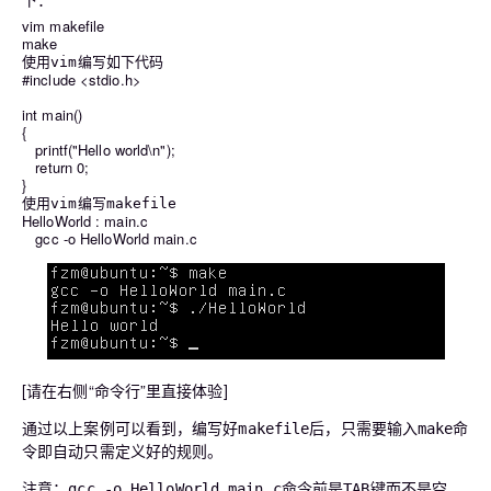
vim makefile
make
使用
编写如下代码
vim
#include <stdio.h>
int main()
{
printf("Hello world\n");
return 0;
}
使用
编写
vim
makefile
HelloWorld : main.c
gcc -o HelloWorld main.c
[请在右侧“命令行”里直接体验]
通过以上案例可以看到，编写好
后，只需要输入
命
makefile
make
令即自动只需定义好的规则。
注意：
命令前是
键而不是空
gcc -o HelloWorld main.c
TAB