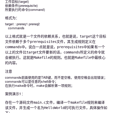
工作目标(target)
依赖条件(prerequisite)
所要执行的命令(command)
格式为：
target : prereq1 prereq2
commands
以上格式就是一个文件的依赖关系，也就是说，
这个目标
target
文件依赖于多个
文件，其生成规则定义在
prerequisites
中。说白一点就是说，
中如果有一个
commands
prerequisites
以上的文件比
文件要新的话，
所定义的命令就
target
commands
会被执行。这就是
的规则。也就是
中最核心
Makefile
Makefile
的内容。
注意
commands前面使用的是TAB键，而不是空格，使用空格会出现错误；
commands可以是任意的shell命令；
在执行make命令时，make会解析第一项规则；
案例演示1：
存在一个源码文件
文件，编译一个
规则来编译
main.c
makefile
该文件，并生成一个名为
的可执行文件，具体操作如
HelloWorld
下：