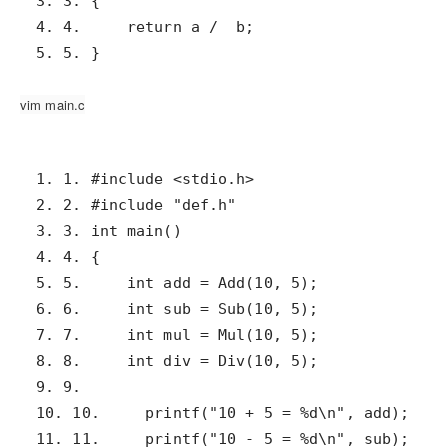
5. 5. }
vim main.c