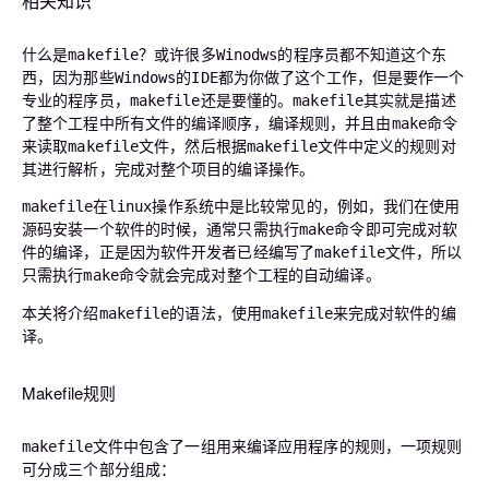
相关知识
什么是
？或许很多
的程序员都不知道这个东
makefile
Winodws
西，因为那些
的
都为你做了这个工作，但是要作一个
Windows
IDE
专业的程序员，
还是要懂的。
其实就是描述
makefile
makefile
了整个工程中所有文件的编译顺序，编译规则，并且由
命令
make
来读取
文件，然后根据
文件中定义的规则对
makefile
makefile
其进行解析，完成对整个项目的编译操作。
在
操作系统中是比较常见的，例如，我们在使用
makefile
linux
源码安装一个软件的时候，通常只需执行
命令即可完成对软
make
件的编译，正是因为软件开发者已经编写了
文件，所以
makefile
只需执行
命令就会完成对整个工程的自动编译。
make
本关将介绍
的语法，使用
来完成对软件的编
makefile
makefile
译。
Makefile规则
文件中包含了一组用来编译应用程序的规则，一项规则
makefile
可分成三个部分组成：