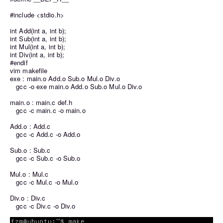
#include <stdio.h>
int Add(int a, int b);
int Sub(int a, int b);
int Mul(int a, int b);
int Div(int a, int b);
#endif
vim makefile
exe : main.o Add.o Sub.o Mul.o Div.o
gcc -o exe main.o Add.o Sub.o Mul.o Div.o
main.o : main.c def.h
gcc -c main.c -o main.o
Add.o : Add.c
gcc -c Add.c -o Add.o
Sub.o : Sub.c
gcc -c Sub.c -o Sub.o
Mul.o : Mul.c
gcc -c Mul.c -o Mul.o
Div.o : Div.c
gcc -c Div.c -o Div.o