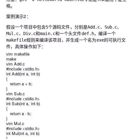
格。
案例演示2：
假设一个项目中包含
个源码文件，分别是
、
、
5
Add.c
Sub.c
、
和
和一个头文件
，编译一个
Mul.c
Div.c
main.c
def.h
规则来编译该项目，并生成一个名为
的可执行文
makefile
exe
件，具体操作如下：
vim makefile
make
vim Add.c
#include <stdio.h>
int Add(int a, int b)
{
return a + b;
}
vim Sub.c
#include <stdio.h>
int Sub(int a, int b)
{
return a - b;
}
vim Mul.c
#include <stdio.h>
int Mul(int a, int b)
{