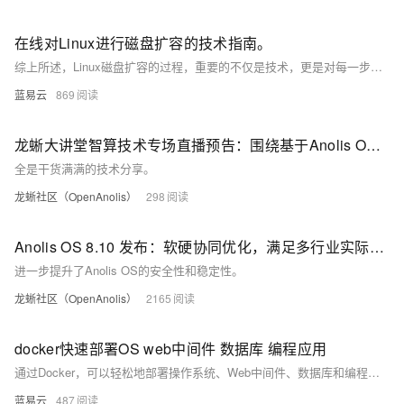
在线对Linux进行磁盘扩容的技术指南。
综上所述，Linux磁盘扩容的过程，重要的不仅是技术，更是对每一步骤的深刻理解和投入的爱心。只要手握正确的工具，我们不仅能满足"孩子"的成长需求，还能享受其中的乐趣和成就。
蓝易云
869
龙蜥大讲堂智算技术专场直播预告：围绕基于Anolis OS DCU部署、异构计算等主题分享
全是干货满满的技术分享。
龙蜥社区（OpenAnolis）
298
Anolis OS 8.10 发布：软硬协同优化，满足多行业实际应用需求
进一步提升了Anolis OS的安全性和稳定性。
龙蜥社区（OpenAnolis）
2165
docker快速部署OS web中间件 数据库 编程应用
通过Docker，可以轻松地部署操作系统、Web中间件、数据库和编程应用。本文详细介绍了使用Docker部署这些组件的基本步骤和命令，展示了如何通过Docker Compose编排多容器应用。希望本文能帮助开发者更高效地使用Docker进行应用部署和管理。
蓝易云
487