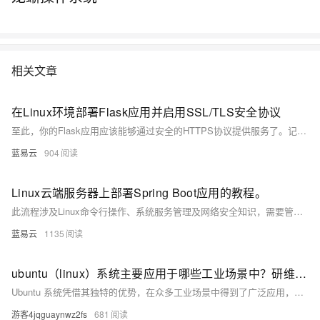
相关文章
在Linux环境部署Flask应用并启用SSL/TLS安全协议
至此，你的Flask应用应该能够通过安全的HTTPS协议提供服务了。记得定期更新SSL证书，Certbot可以帮你自动更新证书。可以设定cronjob以实现这一点。
蓝易云
904
Linux云端服务器上部署Spring Boot应用的教程。
此流程涉及Linux命令行操作、系统服务管理及网络安全知识，需要管理员权限以进行配置和服务管理。务必在一个测试环境中验证所有步骤，确保一切配置正确无误后，再将应用部署到生产环境中。也可以使用如Ansible、Chef等配置管理工具来自动化部署过程，提升效率和可靠性。
蓝易云
1135
ubuntu（linux）系统主要应用于哪些工业场景中？研维三防ubuntu系统的手持工业三防平板电脑在哪些行业中有实际应用
Ubuntu 系统凭借其独特的优势，在众多工业场景中得到了广泛应用，为工业数字化、智能化发展提供了有力支持。而研维三防基于 Ubuntu 定制系统的手持工业三防平板电脑，更是将 Ubuntu 系统的优势与工业级的性能、坚固耐用性完美结合，在电力、物流、制造等多个行业中展现出强大的应用价值，助力企业提高生产效率、优化管理流程、提升产品质量，成为推动工业现代化发展的重要力量。随着技术的不断进步与创新，相信 Ubuntu 系统以及研维三防这类工业级设备将在更多的工业领域中发挥更大的作用，为工业发展带来更多的机遇与变革。
游客4jqguaynwz2fs
681