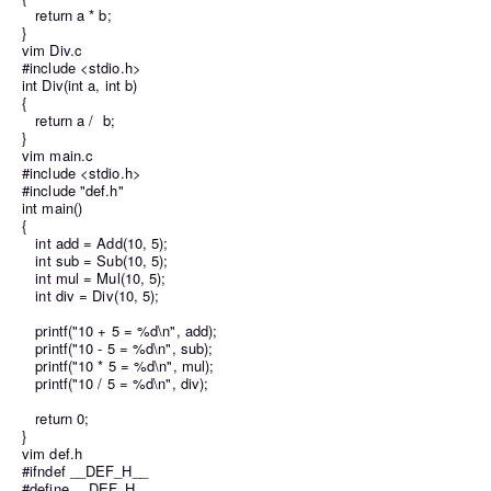
return a * b;
}
vim Div.c
#include <stdio.h>
int Div(int a, int b)
{
return a / b;
}
vim main.c
#include <stdio.h>
#include "def.h"
int main()
{
int add = Add(10, 5);
int sub = Sub(10, 5);
int mul = Mul(10, 5);
int div = Div(10, 5);
printf("10 + 5 = %d\n", add);
printf("10 - 5 = %d\n", sub);
printf("10 * 5 = %d\n", mul);
printf("10 / 5 = %d\n", div);
return 0;
}
vim def.h
#ifndef __DEF_H__
#define __DEF_H__