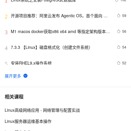
1
开源项目推荐：阿里云发布 Agentic OS，首个面向 
59
2
Agent 的操作系统
M1 macos docker获取x86 x64 amd 等指定架构版本
56
3
linux ubuntu mysql 容器并启动容器 
7.3.3 【Linux】磁盘格式化（创建文件系统）
54
4
安装RHEL9.x操作系统
52
5
龙蜥操作系统：CentOS 谢幕之后，国产云原生系统的
51
6
崛起之路
「龙蜥 Skill 精选推荐」：一句话搞定 PG 集群部署和管
51
7
相关课程
理
Linux高级网络应用 - 网络管理与配置实战
STAROps 主机智能巡检：给你的 ECS 请个 24 小时在
48
8
线的 AI 医生
Linux服务器运维基本操作
龙蜥社区通过OpenChain 18974国际标准认证，夯实开
46
9