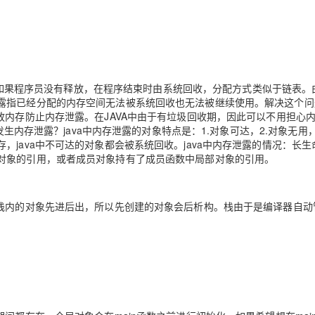
Deepseek-v4-pro
HappyHors
同享
万小智 AI 建站低至 15元/月
Qoder CN
AI 短剧/漫剧
云原生数据库 
快递物流查询
WordPress
成为服务伙
高校合作
点，立即开启云上创新
覆盖公网/内网、递归/权威、移动APP等全场景解析服务
送.CN域名，送备案服务码
基于千问大模型等，支持代码智能生成、研发智能问答
AI助力短剧
态智能体模型
旗舰 MoE 大模型，百万上下文与顶尖推理能力
图生视频，流
Ubuntu
服务生态伙伴
云工开物
企业应用
Works
Night Plan 支持 Qwen 3.8-Max
云原生大数据计算服务 MaxCompute
AI 办公
容器服务 Kub
NEW
GLM-5.2
Wan2.7-T
Red Hat
30+ 款产品免费体验
Data Agent 驱动的一站式 Data+AI 开发治理平台
夜间 5 折，Qwen/Meoo/TokenPlan 客户专享
面向分析的企业级SaaS模式云数据仓库
AI智能应用
提供一站式管
科研合作
视觉 Coding、空间感知、多模态思考等全面升级
1M上下文，专为长程任务能力而生
ERP
对象，如果程序员没有释放，在程序结束时由系统回收，分配方式类似于链表。
堂（旗舰版）
SUSE
智能客服
露指已经分配的内存空间无法被系统回收也无法被继续使用。解决这个问
CRM
防护产品
2个月
自动承接线索
放内存防止内存泄露。在JAVA中由于有垃圾回收期，因此可以不用担心
建站小程序
发生内存泄露？java中内存泄露的对象特点是：1.对象可达，2.对象无用
OA 办公系统
AI 应用构建
大模型原生
java中不可达的对象都会被系统回收。java中内存泄露的情况：长生
力提升
对象的引用，或者成员对象持有了成员函数中局部对象的引用。
财税管理
模板建站
Qoder
大模型服务平台百炼-应用模版
HOT
NEW
面向真实软件
个人版上线、团队版降价；千问3.8-Max首发发尝鲜
丰富多元化的应用模版和解决方案
400电话
定制建站
，栈内的对象先进后出，所以先创建的对象会后析构。栈由于是编译器自动
万有无界
大模型服务平台百炼-智能体
方案
广告营销
模板小程序
的模型效果
灵活可视化地构建企业级 Agent
定制小程序
秒悟
人工智能平台 PAI
APP 开发
云端极速 AI 
新一代 AI 视频生成模型，深度适配广告营销等场景
AI Native 的算法工程平台，一站式完成建模、训练、推理服务部署
建站系统