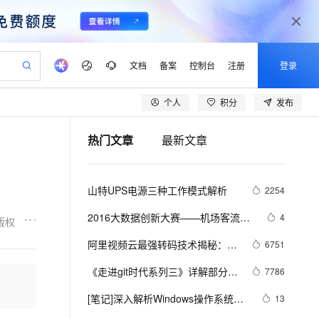
文档
备案
控制台
注册
登录
个人
积分
发布
验
作计划
器
AI 活动
专业服务
服务伙伴合作计划
开发者社区
加入我们
产品动态
服务平台百炼
阿里云 OPC 创新助力计划
热门文章
最新文章
一站式生成采购清单，支持单品或批量购买
可编辑精美 PPT 文稿
S产品伙伴计划（繁花）
峰会
CS
造的大模型服务与应用开发平台
Agency Agents：拥有专属领域专家
AI 生产力先锋
Al MaaS 服务伙伴赋能合作
域名
博文
Careers
至高可申请百万元
Qwen3.8-Max 模型上线
 轻松生成专业的 PPT
开启高性价比 AI 编程新体验
弹性可伸缩的云计算服务
先锋实践拓展 AI 生产力的边界
多领域专家智能体,一键组建 AI 虚拟交付团队
Token 补贴，五大权
计划
海大会
伙伴信用分合作计划
商标
问答
社会招聘
山特UPS电源三种工作模式解析
2254
益加速 OPC 成功
帕鲁游戏服务器
SS
HappyHorse 打造一站式影视创作平台
飞天发布时刻
HOT
Open Search 向量检索版支
划
备案
电子书
校园招聘
联机服务器，轻松开启游戏
视频创作，一键激活电商全链路生产力
稳定、安全、高性价比、高性能的云存储服务
所见，即是所愿
持视频检索 Pipeline 功能
可视化编排打通从文字构思到成片全链路闭环
更多支持
2016大数据创新大赛——机场客流量
4
版权
划
公司注册
镜像站
视频生成
语音识别与合成
的时空分布预测模型解析
 智能体与工作流应用
漫剧工坊：一站式动画创作平台
AI 实训营
应用身份服务 (IDaaS)
阿里视频云最强转码技术揭秘：窄
6751
合作伙伴培训与认证
划
上云迁移
站生成，高效打造优质广告素材
全接入的云上超级电脑
通过阿里云百炼高效搭建AI应用,助力高效开发
快速生产连贯的高质量长漫剧
从基础到进阶，Agent 创客手把手教你
OpenClaw 管理能力上线
带高清原理解析+用户接入指南
lScope
我要反馈
e-1.1-T2V
Qwen3-TTS-Flash
《走进git时代系列三》详解部分git
7786
查询合作伙伴
n Alibaba Cloud ISV 合作
代维服务
建企业门户网站
10 分钟搭建微信、支付宝小程序
MaxCompute MaxFrame 提
思想及SVN/GIT命令对比解析
畅细腻的高质量视频
离线语音合成大模型，多语言方言自适应，低延迟高稳定
创新加速
[笔记]深入解析Windows操作系统
ope
登录合作伙伴管理后台
13
我要建议
站，无忧落地极速上线
以可视化方式快速构建移动和 PC 门户网站
国内短信简单易用，安全可靠，秒级触达，全球覆盖200+国家和地区。
高效部署网站，快速应用到小程序
供自动弹性内存功能
《四》管理机制（一）