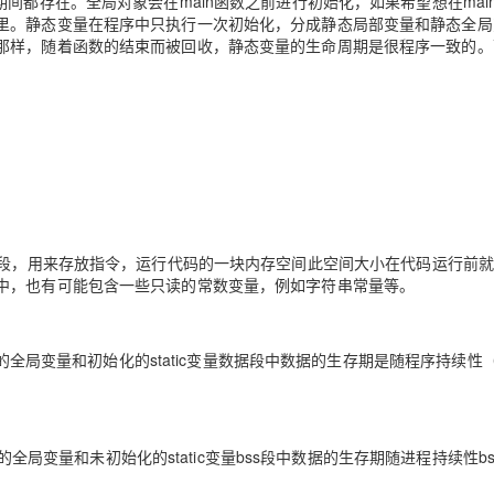
间都存在。全局对象会在main函数之前进行初始化，如果希望想在mai
里。静态变量在程序中只执行一次初始化，分成静态局部变量和静态全局
那样，随着函数的结束而被回收，静态变量的生命周期是很程序一致的。
AI 应用
10分钟微调：让0.6B模型媲美235B模
多模态数据信
型
依托云原生高可用架构,实现Dify私有化部署
用1%尺寸在特定领域达到大模型90%以上效果
一个 AI 助手
超强辅助，Bol
即刻拥有 DeepSeek-R1 满血版
在企业官网、通讯软件中为客户提供 AI 客服
多种方案随心选，轻松解锁专属 DeepSeek
：
码的又称文本段，用来存放指令，运行代码的一块内存空间此空间大小在代码运行前
中，也有可能包含一些只读的常数变量，例如字符串常量等。
化的全局变量和初始化的static变量数据段中数据的生存期是随程序持续性
化的全局变量和未初始化的static变量bss段中数据的生存期随进程持续性b