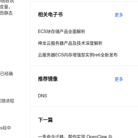
n函数执
变量，
而静态
相关电子书
更多
息提取
与 AI 智能体进行实时音视频通话
从文本、图片、视频中提取结构化的属性信息
构建支持视频理解的 AI 音视频实时通话应用
ECS块存储产品全面解析
t.diy 一步搞定创意建站
构建大模型应用的安全防护体系
神龙云服务器产品及技术深度解析
通过自然语言交互简化开发流程,全栈开发支持
通过阿里云安全产品对 AI 应用进行安全防护
云服务器ECS内存增强型实例re6全新发布
就已经确
推荐镜像
更多
DNS
（随进程
下一篇
ss段中
一条命令迁移，帮你实现 OpenClaw 与