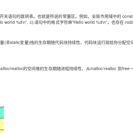
开关语句的跳转表。也就是所说的常量区。例如，全局作用域中的 const int 
 world %d\n”, c);语句中的格式字符串"Hello world %d\n"，也存在.rod
量(非static变量)栈的生存期随代码块持续性，代码块运行就给你分配空
realloc的空间堆的生存期随进程持续性，从malloc/realloc 到fre