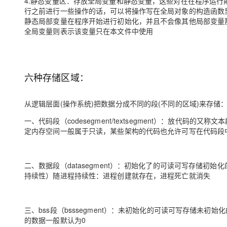
4.静态变量区：存放全局变量和静态变量，这些对在在程序运行期
大模型解决方案
行之前进行一些操作的话，可以将操作写在全局对象的构造函数
迁移与运维管理
静态局部变量在程序开始进行初始化，并且不会像其他局部变量
快速部署 Dify，高效搭建 
全局变量则表示该变量只在本文件中使用
专有云
10 分钟在聊天系统中增加
六种存储区域：
从逻辑层面(操作系统)把数据分成不同的段(不同的区域)来存储
一、代码段（codesegment/textsegment）：放代
定内存空间一般属于只读，某些架构的代码也允许可写在代码段
二、数据段（datasegment）：初始化了的可读可写存储初始
持续性）随进程持续性：进程创建就存在，进程死亡就消失
三、bss段（bsssegment）：未初始化的可读可写存储未初始
的数据一般默认为0