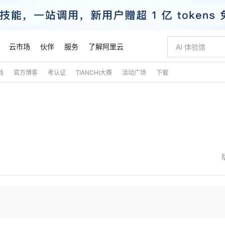
云市场
伙伴
服务
了解阿里云
践
官方博客
考认证
TIANCHI大赛
活动广场
下载
AI 特惠
数据与 API
成为产品伙伴
企业增值服务
最佳实践
价格计算器
AI 场景体
基础软件
产品伙伴合
阿里云认证
市场活动
配置报价
大模型
自助选配和估算价格
步到位
智启 AI 普惠权益
产品生态集成认证中心
企业支持计划
云上春晚
域名与网站
Qwen Audio：打造专属 AI 语音助手
千问官方 MaaS 平台，为开发者和 Agent 而生，新用户赠送 1 亿 + tokens 额度
一句话生成原生
AI Coding
阿里云Maa
2026 阿里云
云服务器 E
为企业打
数据集
Windows
大模型认证
模型
NEW
NEW
格式还原
值低价云产品抢先购
至高享 1亿+免费 tokens，加速 Al 应用落地
提供智能易用的域名与建站服务
Qwen-Audio-3.0-Realtime 端到端实时语音角色扮演
输入一句话想法,
智能编程，一键
安全可靠、
产品生态伙伴
专家技术服务
云上奥运之旅
弹性计算合作
阿里云中企出
手机三要素
宝塔 Linux
全部认证
价格优势
开源旗舰模型
即刻拥有 DeepSeek-V4-Pro
阿里云 OPC 创新助力计划
千问大模型
一键部署幻兽
AI 电商营销
对象存储 O
大模型
产品生态伙伴工作台
企业增值服务台
云栖战略参考
云存储合作计
云栖大会
身份实名认证
CentOS
训练营
推动算力普惠，释放技术红利
最高返9万
真正可用的 1M 上下文,一次完成代码全链路开发
快速构建应用程序和网站，即刻迈出上云第一步
轻松解锁专属 DeepSeek-V4-Pro
至高百万元 Token 补贴，加速一人公司成长
多元化、高性能、安全可靠的大模型服务
一键购买专属
从图文生成到
云上的中国
数据库合作计
活动全景
短信
Docker
图片和
自进化智能体
5 分钟轻松部署专属 QwenPaw
Token Plan 模型订阅计划
数字证书管理服务（原SSL证书）
高效搭建 AI
AI 广告创作
无影云电脑
企业成长
NEW
HOT
信息公告
看见新力量
云网络合作计
OCR 文字识别
JAVA
越聪明
证享300元代金券
全托管，含MySQL、PostgreSQL、SQL Server、MariaDB多引擎
Qwen3.8-Max 首发尝鲜，限时加量 10 倍，夜间低至2折
实现全站HTTPS，呈现可信的WEB访问
从聊天伙伴进化为能主动干活的本地数字员工
图文、视频一
随时随地安
魔搭 Mode
Kimi-K3
HappyHors
NEW
loud
服务实践
官网公告
金融模力时刻
Salesforce O
版
发票查验
全能环境
Claude Code + GStack 打造工程团队
千问办公，限时限量积分加倍
Qoder
低代码高效构
AI 建站
短信服务
型
NEW
作计划
Kimi 最新旗舰模型，长程编程与推理利器
让文字生成流
计划
创新中心
魔搭 ModelSc
健康状态
理服务
让AI从“聊天伙伴”进化为能干活的“数字员工”
安装技能 GStack，拥有专属 AI 工程团队
你的AI工作搭子，覆盖日常办公高频场景
面向真实软件的智能体编程平台
0 代码专业建
客户案例
天气预报查询
操作系统
态合作计划