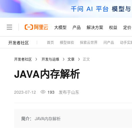
大模型
产品
解决方案
权益
定价
开发者社区
首页
模型体验
探索云世界
问产品
动手实
大模型
产品
解决方案
权益
定价
云市场
伙伴
服务
了解阿里云
精选产品
精选解决方案
普惠上云
产品定价
精选商城
成为销售伙伴
售前咨询
为什么选择阿里云
千问AI平台
开发者社区
开发与运维
文章
正文
了解云产品的定价详情
大模型服务平台百炼
睿译宝，AI翻译排版一
普惠上云 官方力荐
分销伙伴
在线服务
网站建设
什么是云计算
大
JAVA内存解析
大模型服务与应用平台
上传文档即自动完成翻译和
云服务器38元/年起，超
咨询伙伴
多端小程序
技术领先
云上成本管理
售后服务
轻量应用服务器
GLM-5.2：长任务时代
官方推荐返现计划
大模型
精选产品
精选解决方案
Salesforce 国际版订阅
稳定可靠
管理和优化成本
推荐新用户得奖励，单订单
销售伙伴合作计划
2023-07-12
193
发布于山东
自助服务
友盟天域
安全合规
人工智能与机器学习
AI
文本生成
云数据库 RDS
Hermes Agent，打造
云工开物
无影生态合作计划
在线服务
观测云
分析师报告
自主进化，持久记忆，越用
高校专属算力普惠，学生认
计算
互联网应用开发
Qwen3.8-Max
HOT
Salesforce On Alibaba C
工单服务
Tuya 物联网平台阿里云
研究报告与白皮书
人工智能平台 PAI
快速拥有专属 OpenClaw
简介：
JAVA内存解析
大模
Consulting Partner 合
大数据
容器
智能体时代全能旗舰模型
免费试用
短信专区
一站式AI开发、训练和推
蓝凌 OA
AI 大模型销售与服务生
现代化应用