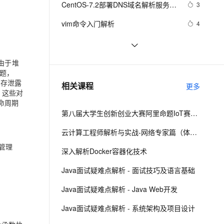
安全
CentOS-7.2部署DNS域名解析服务器
我要投诉
e-1.1-I2V
Cosyvoice-V3-Flash
3
PolarDB
上云场景组合购
Milvus 弹性伸缩功能新增节
伴
并进行相关配置测试
漫剧创作，剧本、分镜、视频高效生成
100%兼容MySQL、PostgreSQL，兼容Oracle，支持集中和分布式
覆盖90%+业务场景，专享组合折扣价
点支持范围
畅自然，细节丰富
高表现力语音合成大模型，语音克隆听感自然
VPN
vim命令入门解析
4
ernetes 版 ACK
云聚AI 严选权益
AI 原生数据库服务发布
SSL 证书
深入解析消息认证码（MAC）算法：
13
2V
Fun-ASR
，一键激活高效办公新体验
理容器应用的 K8s 服务
精选AI产品，从模型到应用全链提效
Agent 数据网关
HmacMD5与HmacSHA1
文戏情感细腻自然，动作戏激烈拳拳到肉，实现更强表演能力
支持中英文自由切换，具备更强的噪声鲁棒性
堡垒机
二十三种设计模式全面解析-代理模式
7
由于堆
AI 用量加速计划
云原生数据库 PolarDB
题，
（Proxy Pattern）详解：探索隐藏于
防火墙
、识别商机，让客服更高效、服务更出色。
【C++调试】深入探索C++调试：从
新老同享，达量后返
Agentic Database 发布
6
内存泄露
相关课程
背后的力量
更多
，这些对
DWARF到堆栈解析
主机安全
应用
命周期
第八届大学生创新创业大赛阿里命题IoT赛题解析
千问办公
NEW
AI 应用及服务市场
的智能体编程平台
一站式AI生产力平台
云计算工程师解析与实战-网络专家篇（体验版）
AI 应用
管理
伶鹊
深入解析Docker容器化技术
企业级人与Agent协作平台，接入和调度多个数字员工
智能客服平台，对话机器人、对话分析、智能外呼
大模型
Java面试疑难点解析 - 面试技巧及语言基础
大模型服务平台百炼 - 全妙
自然语言处理
Java面试疑难点解析 - Java Web开发
应用创作平台
多模态内容创作工具，已接入 DeepSeek
数据标注
Java面试疑难点解析 - 系统架构及项目设计
机器学习