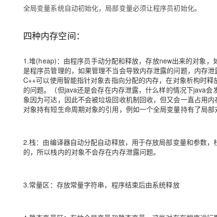
存储
天池大赛
Qwen3.7-Plus
云解析DNS
解决方案免费试用 新老
全局变量系统自动初始化，局部变量必须让程序员初始化。
电子合同
最高领取价值200元试用
能看、能想、能动手的多模
安全
网络与CDN
AI 算法大赛
畅捷通
四种内存空间：
大数据开发治理平台 Data
AI 产品 免费试用
网络
安全
云开发大赛
Qwen3-VL-Plus
Tableau 订阅
1亿+ 大模型 tokens 和 
可观测
入门学习赛
中间件
1.堆(heap)：由程序员手动分配和释放，存放new出来的
AI空中课堂在线直播课
云防火墙
140+云产品 免费试用
是程序员管理的，如果管理不当会导致内存泄露的问题，内存泄
上云与迁云
云原生的云上边界网络安全
产品新客免费试用，最长1
数据库
C++可以使用智能指针对象去指向分配的内存，在对象析构时释
生态解决方案
的问题。（但java还是会存在内存泄露，什么样的情况下java会
大模型服务
企业出海
大模型ACA认证体验
象因为可达，因此不会被垃圾回收机制回收，但又会一直占用内存，
大数据计算
助力企业全员 AI 认知与能
对象持有短生命周期对象的引用，例如一个全局变量持有了局部
行业生态解决方案
千问AI平台-Token Plan
政企业务
媒体服务
开发者生态解决方案
企业服务与云通信
2.栈：由编译器自动分配自动释放，用于存放局部变量和参数
千问AI平台-模型体验
AI 开发和 AI 应用解决
的，所以栈内的对象不会存在内存泄露问题。
在线体验全尺寸、多种模态
域名与网站
Happy 系列大模型
终端用户计算
3.常量区：存放常量字符串，程序结束后由系统释放
Serverless
开发工具