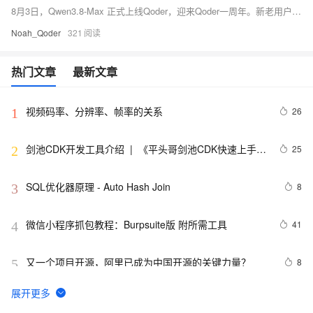
8月3日，Qwen3.8-Max 正式上线Qoder，迎来Qoder一周年。新老用户可领800次免费调用，下单再赠2000次；夜间（22:00–08:00）调用5折；邀请好友双方得积分与调用额度。
Noah_Qoder
321
热门文章
最新文章
视频码率、分辨率、帧率的关系
26
1
剑池CDK开发工具介绍  |  《平头哥剑池CDK快速上手指
25
2
南》第一章
SQL优化器原理 - Auto Hash Join
8
3
微信小程序抓包教程：Burpsuite版 附所需工具
41
4
又一个项目开源，阿里已成为中国开源的关键力量？
8
5
tailwindcss使用教程
4
6