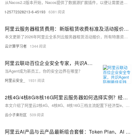
从Nacos2.2版本开始，Nacos提供了数据源扩展插件，以便让需要进行其他数据库适配的用户自己编写插件来保存数据。
t-25772328213-6-45193
6381
阿里云服务器租赁费用：新版租赁收费标准及活动报价参考
本文更新了2026年阿里云全系列云服务器租赁活动报价，所有特惠资源均可前往阿里云活动中心选购，整体覆盖从个人入门到企业级高性能场景的全梯度需求。其中轻量应用服务器主打极致性价比，2核2G峰值200M带宽配置每日10点、15点限时抢购价仅38元/年，2核4G配置379元/年起；高性价比的经济型e实例、通用算力型u2i实例覆盖2核4G至4核32G全档位，适配开发测试与中小型企业业务；搭载英特尔至强6处理器的第九代c9i企业级实例算力较上代提升20%，支撑高并发生产环境，不同实例规格价差清晰，用户可根据自身业务负载与预算灵活选型。
云计算学习者
1344
阿里云联动百位企业安全专家，共识Agent防御最佳实践
当Agent成为新员工，你的安全边界在哪里？
阿里云安全_
1931
2核4G/4核8G/8核16G阿里云服务器如何选择实例？经济型e、通用算力型u2i与计算型c9i选哪个？
本文介绍了阿里云2核4G、4核8G、8核16G三档主流配置下经济型e、通用算力型u2i和计算型c9i三种实例的最新活动价格与适用场景。同配置下三者价差显著，以2核4G为例，经济型e低至599.93元/年，计算型c9i则高达1742.08元/年。文章详细解析了各实例的性能定位：经济型e适合轻负载入门场景，u2i兼顾稳定算力与性价比，c9i凭借第9代至强处理器与芯片级安全能力支撑高性能业务。同时提示用户可叠加满减优惠券享受折上折，建议根据业务负载与预算综合决策。
云小子来社区
509
阿里云AI产品与云产品最新组合套餐：Token Plan、AI coding及云服务器和建站等组合优惠价