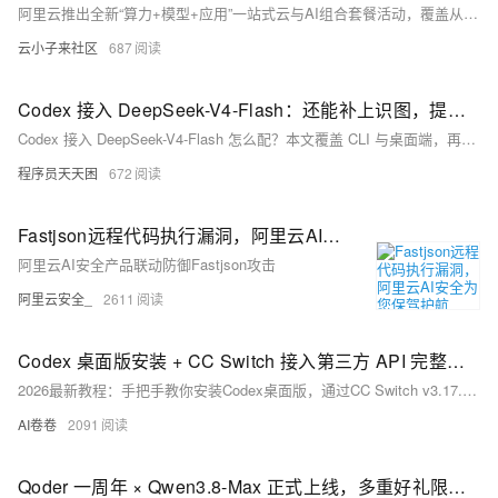
阿里云推出全新“算力+模型+应用”一站式云与AI组合套餐活动，覆盖从个人开发者到中大型企业的全场景需求。核心亮点为分三档定价的Token Plan订阅服务，支持Qwen3.8-Max-Preview大模型调用，错峰时段最低可享0.2折优惠。活动同步推出AI Coding、智能体部署、云电脑托管、0代码建站等十余类场景化组合，搭配99元/年的普惠云服务器、88元/年的入门数据库等经典特惠产品，还为企业提供1V1定制化AI转型方案，大幅降低了不同用户群体拥抱AI的技术门槛与采购成本。
云小子来社区
687
Codex 接入 DeepSeek-V4-Flash：还能补上识图，提供两套方案
Codex 接入 DeepSeek-V4-Flash 怎么配？本文覆盖 CLI 与桌面端，再用 qwen3-vl-flash 补识图，两套方案可直接照做
程序员天天困
672
Fastjson远程代码执行漏洞，阿里云AI安全为您保驾护航
阿里云AI安全产品联动防御Fastjson攻击
阿里云安全_
2611
Codex 桌面版安装 + CC Switch 接入第三方 API 完整教程（2026 最新）
2026最新教程：手把手教你安装Codex桌面版，通过CC Switch v3.17.0一键接入Fenno等国产API（兼容OpenAI Responses格式），跳过账号登录，完整启用代码审查、多步任务与上下文感知功能。零基础友好，全程图文实操。（239字）
AI卷卷
2091
Qoder 一周年 × Qwen3.8-Max 正式上线，多重好礼限时领