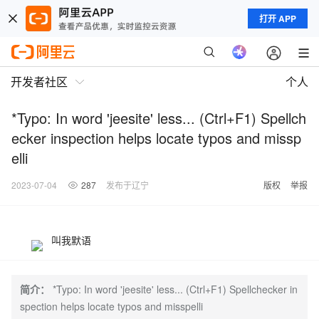
打开 APP
开发者社区
个人
*Typo: In word 'jeesite' less... (Ctrl+F1) Spellch
ecker inspection helps locate typos and missp
elli
2023-07-04
287
发布于辽宁
版权
举报
叫我默语
简介：
*Typo: In word 'jeesite' less... (Ctrl+F1) Spellchecker in
spection helps locate typos and misspelli