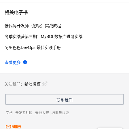
我的博客即将入驻“云栖社区”，诚邀技术同仁一同入驻。
5
7
相关电子书
低代码开发师（初级）实战教程
思科路由器的密码恢复
4
8
冬季实战营第三期：MySQL数据库进阶实战
有一种忙，叫做很有希望
6
9
阿里巴巴DevOps 最佳实践手册
深度优先搜索的图文介绍
3
10
查看更多
关注我们：
新浪微博
联系我们
文档
|
开发者社区
|
天池大赛
|
培训与认证