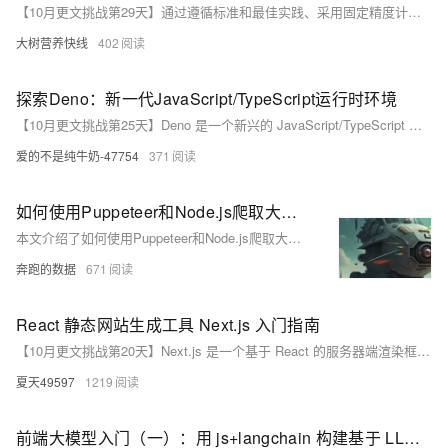
【10月更文挑战第29天】通过遵循标准和最佳实践、采用固定精度计算、进行全面的测试与验证、避免隐式类型转换以及持续关注和更新等方法，可以在很大程度上确保Math对象的方法在不同的JavaScript环境中具有一致的精度，从而提高代码的可靠性和可移植性。
大树营养快线
402
探索Deno：新一代JavaScript/TypeScript运行时环境
【10月更文挑战第25天】Deno 是一个新兴的 JavaScript/TypeScript 运行时环境，由 Node.js 创始人 Ryan Dahl 发起。本文介绍了 Deno 的核心特性，如安全性、现代化、性能和 TypeScript 支持，以及开发技巧和实用工具。Deno 通过解决 Node.js 的设计问题，提供了更好的开发体验，未来有望进一步集成 WebAssembly，拓展其生态系统。
爱的不是纯牛奶-47754
371
如何使用Puppeteer和Node.js爬取大学招生数据：入门指南
本文介绍了如何使用Puppeteer和Node.js爬取大学招生数据，并通过代理IP提升爬取的稳定性和效率。Puppeteer作为一个强大的Node.js库，能够模拟真实浏览器访问，支持JavaScript渲染，适合复杂的爬取任务。文章详细讲解了安装Puppeteer、配置代理IP、实现爬虫代码的步骤，并提供了代码示例。此外，还给出了注意事项和优化建议，帮助读者高效地抓取和分析招生数据。
奔跑的数据
671
React 静态网站生成工具 Next.js 入门指南
【10月更文挑战第20天】Next.js 是一个基于 React 的服务器端渲染框架，由 Vercel 开发。本文从基础概念出发，逐步探讨 Next.js 的常见问题、易错点及解决方法，并通过具体代码示例进行说明，帮助开发者快速构建高性能的 Web 应用。
夏天49597
1219
前端大模型入门（一）：用 js+langchain 构建基于 LLM 的应用