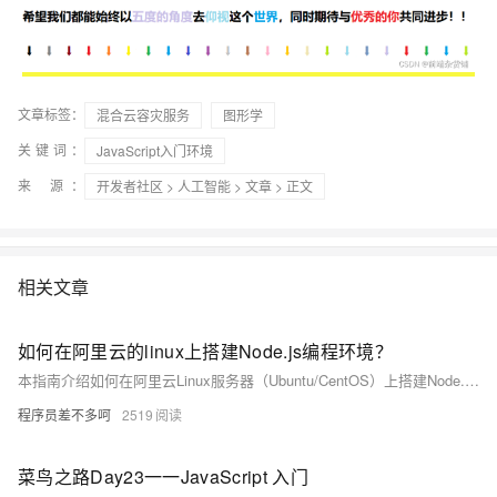
文章标签：
混合云容灾服务
图形学
关键词：
JavaScript入门环境
来 源：
开发者社区
>
人工智能
>
文章
> 正文
相关文章
如何在阿里云的linux上搭建Node.js编程环境？
本指南介绍如何在阿里云Linux服务器（Ubuntu/CentOS）上搭建Node.js环境，包含两种安装方式：包管理器快速安装和NVM多版本管理。同时覆盖全局npm工具配置、应用部署示例（如Express服务）、PM2持久化运行、阿里云安全组设置及外部访问验证等步骤，助你完成开发与生产环境的搭建。
程序员差不多呵
2519
菜鸟之路Day23一一JavaScript 入门