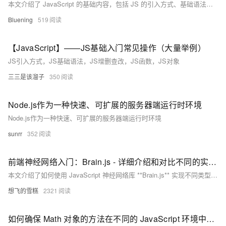
本文介绍了 JavaScript 的基础内容，包括 JS 的引入方式、基础语法、数据类型、运算符、类型转换、函数、对象（如 Array、String、自定义对象、JSON、BOM 和 DOM）、事件监听，以及 Vue 框架的初步使用。重点讲解了内部和外部脚本的引入、变量声明（var、let、const）、常见输出语句、数组与字符串的操作方法、DOM 操作及事件绑定，并通过实例展示了 Vue 的双向数据绑定和常用指令（v-bind、v-model、v-on、v-if、v-for 等）。
Bluening
519
【JavaScript】——JS基础入门常见操作（大量举例）
JS引入方式，JS基础语法，JS增删查改，JS函数，JS对象
三三是该溜子
350
Node.js作为一种快速、可扩展的服务器端运行时环境
Node.js作为一种快速、可扩展的服务器端运行时环境
sunrr
352
前端神经网络入门：Brain.js - 详细介绍和对比不同的实现 - CNN、RNN、DNN、FFNN -无需准备环境打开浏览器即可测试运行-支持WebGPU加速
本文介绍了如何使用 JavaScript 神经网络库 **Brain.js** 实现不同类型的神经网络，包括前馈神经网络（FFNN）、深度神经网络（DNN）和循环神经网络（RNN）。通过简单的示例和代码，帮助前端开发者快速入门并理解神经网络的基本概念。文章还对比了各类神经网络的特点和适用场景，并简要介绍了卷积神经网络（CNN）的替代方案。
想飞的雪糕
2321
如何确保 Math 对象的方法在不同的 JavaScript 环境中具有一致的精度？