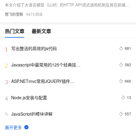
本文介绍了大语言模型（LLM）的HTTP API流式调用机制及其在前端的实现方法。通过流式调用，服务器可以逐步发送生成的文本内容，前端则实时处理并展示这些数据块，从而提升用户体验和实时性。文章详细讲解了如何使用`fetch`发起流式请求、处理响应流数据、逐步更新界面、处理中断和错误，以及优化用户交互。流式调用特别适用于聊天机器人、搜索建议等应用场景，能够显著减少用户的等待时间，增强交互性。
想飞的雪糕
5473
热门文章
最新文章
写出整洁的高效的js代码
681
1
Javascript中最常用的125个经典技…
582
2
ASP.NETmvc常用JQUERY插件
666
3
【jquery.dataTables.js】
Node.js安装与配置
13
4
JavaScript的模块讲解
557
5
ArcGIS JavaScript在线编辑
2
6