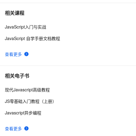
在VS2010里可以给JS函数添加代码提示\注释
647
7
相关课程
JavaScript入门与实战
Visual Studio正式支持jQuery JavaScript程式库
3
8
JavaScript 自学手册文档教程
js脚本语言在页面上不执行
460
9
查看更多
node.js入门 - 8.api：events
555
10
相关电子书
现代Javascript高级教程
JS零基础入门教程（上册）
Javascript异步编程
查看更多