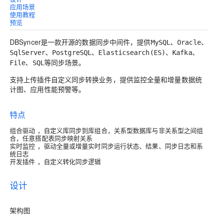
应用场景
使用教程
预览
DBSyncer是一款开源的数据同步中间件，提供
、
、
MySQL
Oracle
、
、
、
、
SqlServer
PostgreSQL
Elasticsearch(ES)
Kafka
、
等同步场景。
File
SQL
支持上传插件自定义同步转换业务，提供监控全量和增量数据统
计图、应用性能预警等。
特点
组合驱动
，自定义库同步到库组合，关系型数据库与非关系型之间组
合，任意搭配表同步映射关系
实时监控
，驱动全量或增量实时同步运行状态、结果、同步日志和系
统日志
开发插件
，自定义转化同步逻辑
设计
架构图