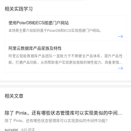
相关实践学习
使用PolarDB和ECS搭建门户网站
本场景主要介绍如何基于PolarDB和ECS实现搭建门户网站。
阿里云数据库产品家族及特性
阿里云智能数据库产品团队一直致力于不断健全产品体系，提升产品性
能，打磨产品功能，从而帮助客户实现更加极致的弹性能力、具备更强的
扩展能力、并利用云设施进一步降低企业成本。以云原生+分布式为核心
技术抓手，打造以自研的在线事务型(OLTP)数据库Polar DB和在线分析型
(OLAP)数据库Analytic DB为代表的新一代企业级云原生数据库产品体
系， 结合NoSQL数据库、数据库生态工具、云原生智能化数据库管控平
台，为阿里巴巴经济体以及各个行业的企业客户和开发者提供从公共云到
相关文章
混合云再到私有云的完整解决方案，提供基于云基础设施进行数据从处
理、到存储、再到计算与分析的一体化解决方案。本节课带你了解阿里云
除了 Pinia，还有哪些状态管理库可以实现类似的中间件功能？
数据库产品家族及特性。
除了 Pinia，还有哪些状态管理库可以实现类似的中间件功能？
sunyalei
445