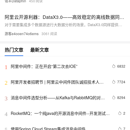
瓴羊Dataphin
450
阿里云开源利器：DataX3.0——高效稳定的离线数据同步解决方案
对于需要集成多个数据源进行大数据分析的场景，DataX3.0同样提供了有力的支持。企业可以使用DataX将多个数据源的数据集成到一个统一的数据存储系统中，以便进行后续的数据分析和挖掘工作。这种集成能力有助于提升数据分析的效率和准确性，为企业决策提供有力支持。
游客e4ooen74o6ems
3061
热门文章
最新文章
阿里中间件：正在开启“第二次去IOE”
6832
1
阿里开发者招聘节 | 阿里云中间件团队诚招技术人才
7724
2
啦！
消息中间件选型分析——从Kafka与RabbitMQ的对比
8294
3
来看全局
RocketMQ：一个纯java的开源消息中间件--开发测试环
2
4
境搭建
使用Spring Cloud Stream集成消息中间件
7
5