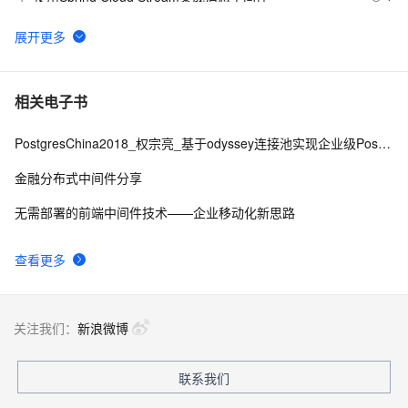
【物联网中间件平台-06】RFID刷卡拍照
0
6
SpringBoot2 整合MinIO中间件，实现文件便捷管理
4
7
相关电子书
PostgresChina2018_权宗亮_基于odyssey连接池实现企业级PostgreSQL数据分布中间件
.NET应用服务器（中间件）来到
6
8
金融分布式中间件分享
解Bug之路-中间件"SQL重复执行" 
280
9
无需部署的前端中间件技术——企业移动化新思路
成都技术大佬云集，他们在云原生中间件Meetup上都聊
4
10
查看更多
了点啥？
关注我们：
新浪微博
联系我们