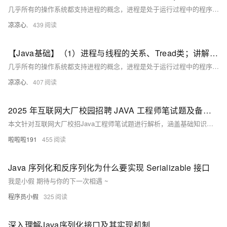
几乎所有的操作系统都支持进程的概念，进程是处于运行过程中的程序，并且具有一定的独立功能，进程是系统进行资源分配和调度的一个独立单位一般而言，进程包含如下三个特征。独立性动态性并发性。
凉凉心.
439
【Java基础】（1）进程与线程的关系、Tread类；讲解基本线程安全、网络编程内容；JSON序列化与反序列化
几乎所有的操作系统都支持进程的概念，进程是处于运行过程中的程序，并且具有一定的独立功能，进程是系统进行资源分配和调度的一个独立单位一般而言，进程包含如下三个特征。独立性动态性并发性。
凉凉心.
407
2025 年互联网大厂校园招聘 JAVA 工程师笔试题及备考要点解析
本文针对互联网大厂校招Java工程师笔试题进行解析，涵盖基础知识、面向对象编程、数据结构与算法、异常处理及集合框架等核心内容。从数据类型、运算符到流程控制语句，从类与对象、继承多态到数组链表、排序算法，再到异常捕获与集合框架应用，结合实际案例深入剖析，助你系统掌握考点，提升应试能力。资源链接：[点此获取](https://pan.quark.cn/s/14fcf913bae6)。
啦啦啦191
455
Java 序列化和反序列化为什么要实现 Serializable 接口
我是小假 期待与你的下一次相遇 ~
程序员小假
325
深入理解Java序列化接口及其实现机制