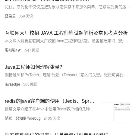
记住，序列化不仅仅是把对象状态保存下来那么简单，它涉及到类的版本控制、安全性和性能等多个重要方面。正确理解和实现Java序列化机制对于构建高效、安全和可维护的Java应用至关重要。
蓝易云
359
互联网大厂校招 JAVA 工程师笔试题解析及常见考点分析
本文深入解析互联网大厂校招Java工程师笔试题，涵盖基础知识（数据类型、流程控制）、面向对象编程（类与对象、继承与多态）、数据结构与算法（数组、链表、排序算法）、异常处理、集合框架、Java 8+新特性（Lambda表达式、Stream API）、多线程与并发、IO与NIO、数据库操作（JDBC、ORM框架MyBatis）及Spring框架基础（IoC、DI、AOP）。通过技术方案讲解与实例演示，助你掌握核心考点，提升解题能力。
啦啦啦191
547
Java工程师如何理解张量？
刚接触AI和PyTorch，理解“张量（Tensor）”是入门关键。张量可类比为Java中的多维数组，但更强大，尤其在AI领域支持GPU加速、自动求导等特性。它不仅能高效存储数据，还能进行复杂运算，是深度学习的核心数据结构。掌握张量的维度、数据类型及GPU加速特性，对学习PyTorch至关重要。
javaedge
508
redis的java客户端的使用（Jedis、SpringDataRedis、SpringBoot整合redis、redisTemplate序列化及stringRedisTemplate序列化）
这篇文章介绍了在Java中使用Redis客户端的几种方法，包括Jedis、SpringDataRedis和SpringBoot整合Redis的操作。文章详细解释了Jedis的基本使用步骤，Jedis连接池的创建和使用，以及在SpringBoot项目中如何配置和使用RedisTemplate和StringRedisTemplate。此外，还探讨了RedisTemplate序列化的两种实践方案，包括默认的JDK序列化和自定义的JSON序列化，以及StringRedisTemplate的使用，它要求键和值都必须是String类型。
杀死一只知更鸟debug
2435
探索软件测试的深度：从单元测试到自动化测试