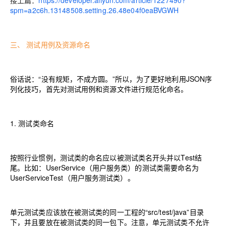
接上篇：
https://developer.aliyun.com/article/1227490?
spm=a2c6h.13148508.setting.26.48e04f0eaBVGWH
三、
测试用例及资源命名
俗话说：“没有规矩，不成方圆。”所以，为了更好地利用JSON序
列化技巧，首先对测试用例和资源文件进行规范化命名。
1.
测试类命名
按照行业惯例，测试类的命名应以被测试类名开头并以Test结
尾。比如
：
UserService
（
用户服务类
）
的测试类需要命名为
UserServiceTest
（
用户服务测试类
）
。
单元测试类应该放在被测试类的同一工程的“src/test/java”目录
下，并且要放在被测试类的同一包下。注意，单元测试类不允许