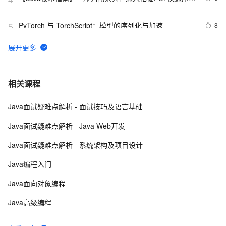
化压缩内存的利器的特性和原理 
PyTorch 与 TorchScript：模型的序列化与加速
8
5
学习:erlang的term反序列化，string转换为term
4
6
序列化和反序列化（1）---[Serializable]
5
7
相关课程
Java面试疑难点解析 - 面试技巧及语言基础
Java对象序列化
4
8
Java面试疑难点解析 - Java Web开发
DateTime在ExtJs中无法正确序列化的问题
4
9
Java面试疑难点解析 - 系统架构及项目设计
C#通过序列化实现深拷贝
4
10
Java编程入门
Java面向对象编程
Java高级编程