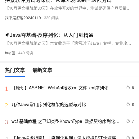
【10月更文挑战第30天】在软件开发的世界中，测试是确保产品质量和用户满意度的关键步骤。本文将深入探讨软件测试的不同层次，从基本的单元测试到复杂的自动化测试，揭示它们如何共同构建一个坚实的质量保证体系。我们将通过实际代码示例，展示如何在开发过程中实施有效的测试策略，以确保软件的稳定性和可靠性。无论你是新手还是经验丰富的开发者，这篇文章都将为你提供宝贵的见解和实用技巧。
我不是游客20240119
330
🌟Java零基础-反序列化：从入门到精通
【10月更文挑战第21天】本文收录于「滚雪球学Java」专栏，专业攻坚指数级提升，希望能够助你一臂之力，帮你早日登顶实现财富自由🚀；同时，欢迎大家关注&&收藏&&订阅！持续更新中，up！up！up！！
bug菌
449
热门文章
最新文章
【原创】ASP.NET WebApi接收xml文件 xml序列化
6
1
几种Java常用序列化框架的选型与对比
8
2
wcf 基础教程 之已知类型KnownType  数据契约序列化
7
3
DataContractSerializer
【Java技术指南】「序列化系列」深入挖掘FST快速序列
8
4