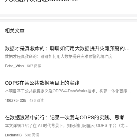
相关文章
数据才是真救命的：聊聊如何用大数据提升灾难预警的精准度
数据才是真救命的：聊聊如何用大数据提升灾难预警的精准度
Echo_Wish
667
ODPS在某公共数据项目上的实践
本项目基于公共数据定义及ODPS与DataWorks技术，构建一体化智能化数据平台，涵盖数据目录、归集、治理、共享与开放六大目标。通过十大子系统实现全流程管理，强化数据安全与流通，提升业务效率与决策能力，助力数字化改革。
1062754335
436
在数据浪潮中前行：记录一次我与ODPS的实践、思考与展望
本文详细介绍了在 AI 时代背景下，如何利用阿里云 ODPS 平台（尤其是 MaxCompute）进行分布式多模态数据处理的实践过程。内容涵盖技术架构解析、完整操作流程、实际部署步骤以及未来发展方向，同时结合 CSDN 博文深入探讨了多模态数据处理的技术挑战与创新路径，为企业提供高效、低成本的大规模数据处理方案。
LucianaiB
532