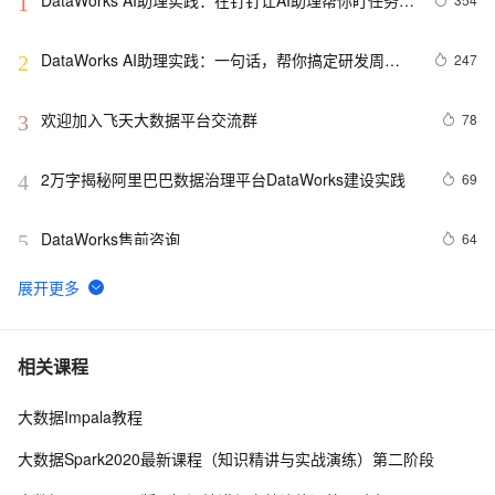
1
修问题
DataWorks AI助理实践：一句话，帮你搞定研发周
247
2
报！
欢迎加入飞天大数据平台交流群
78
3
2万字揭秘阿里巴巴数据治理平台DataWorks建设实践
69
4
DataWorks售前咨询
64
5
DataWorks数据源问题之数据集成任务报错如何解决
48
6
DataWorks Data Agent：一句话搞定数据开发，让周期
37
7
相关课程
从天级到分钟级
大数据Impala教程
DataWorks：新一代 Data+AI 数据开发与数据治理平台
36
8
演进
大数据Spark2020最新课程（知识精讲与实战演练）第二阶段
大数据&AI的16种可能，2020阿里云客户最佳实践合集
32
9