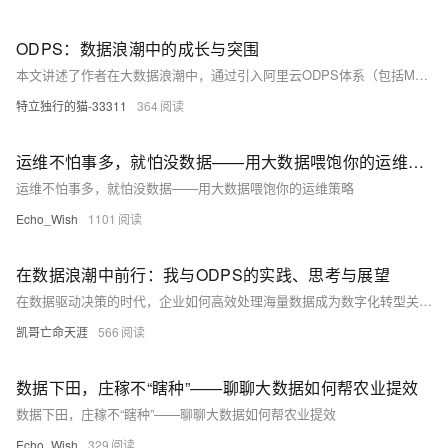
ODPS：数据浪潮中的成长与突围
本文讲述了作者在大数据浪潮中，通过引入阿里云ODPS体系（包括MaxCompute、DataWorks、Hologres）解决数据处理瓶颈、实现业务突破与个人成长的故事。从被海量数据困扰到构建“离线+实时”数据架构，ODPS不仅提升了数据处理效率，更推动了技术能力与业务影响力的双重跃迁。
特立独行的猫-33311
364
运维不怕事多，就怕没数据——用大数据喂饱你的运维策略
运维不怕事多，就怕没数据——用大数据喂饱你的运维策略
Echo_Wish
1101
在数据浪潮中前行：我与ODPS的实践、思考与展望
在数据驱动决策的时代，企业如何高效处理海量数据成为数字化转型关键。本文结合作者实践，深入解析阿里云自研大数据平台 ODPS 的技术优势与应用场景，涵盖 MaxCompute、DataWorks、Hologres 等核心产品，分享从数据治理到实时分析的落地经验，并展望其在 AI 与向量数据时代的发展前景。
凯哥亡命天涯
566
数据下田，庄稼不“瞎种”——聊聊大数据如何帮农业提效
数据下田，庄稼不“瞎种”——聊聊大数据如何帮农业提效
Echo_Wish
329