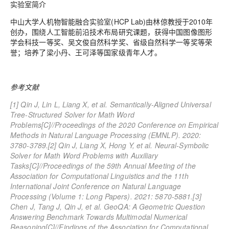
实验室简介
中山大学人机物智能融合实验室(HCP Lab)由林倞教授于2010年
创办，围绕人工智能前沿技术布局研究课题，获得中国图像图形
学会科技一等奖、吴文俊自然科学奖、省级自然科学一等奖等荣
誉；培养了梁小丹、王可泽等国家级青年人才。
参考文献
[1] Qin J, Lin L, Liang X, et al. Semantically-Aligned Universal
Tree-Structured Solver for Math Word
Problems[C]//Proceedings of the 2020 Conference on Empirical
Methods in Natural Language Processing (EMNLP). 2020:
3780-3789.
[2] Qin J, Liang X, Hong Y, et al. Neural-Symbolic
Solver for Math Word Problems with Auxiliary
Tasks[C]//Proceedings of the 59th Annual Meeting of the
Association for Computational Linguistics and the 11th
International Joint Conference on Natural Language
Processing (Volume 1: Long Papers). 2021: 5870-5881.
[3]
Chen J, Tang J, Qin J, et al. GeoQA: A Geometric Question
Answering Benchmark Towards Multimodal Numerical
Reasoning[C]//Findings of the Association for Computational