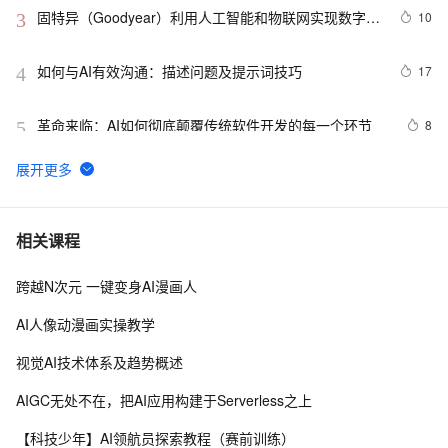
固特异（Goodyear）利用人工智能和物联网实现数字化
10
3
转型的惊人方式
如何与AI有效沟通：描述问题及提示词技巧
17
4
革命来临：AI如何彻底颠覆传统软件开发的每一个环节
8
5
89.4K star！这个开源LLM应用开发平台，让你轻松构建
10
6
AI工作流！
【AI系统】AI系统概述与设计目标
12
7
相关课程
跨越N次元 一键变身AI漫画人
CVPR 2022 | 高质量捕捉人物动作，网易互娱AI Lab提出
7
8
高效视频动捕技术
AI人像动漫画实操教学
AAAI,ICML,CVPR,NeurIPS...31篇国际七大AI顶会2021
7
9
视觉AI技术体系及趋势概述
年度Best Papers 一文回顾（1）
视觉AI五天训练营教程 Day 1
2
10
AIGC无处不在，把AI应用构建于Serverless之上
【科技少年】AI领航员探索教程（赛前训练）