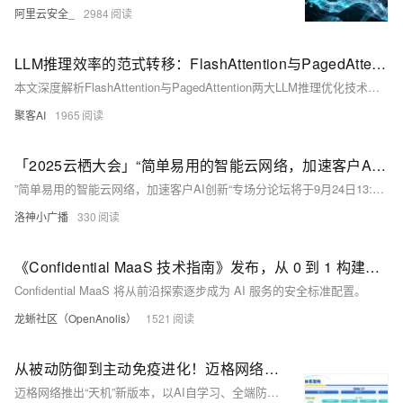
阿里云安全_
2984
​​LLM推理效率的范式转移：FlashAttention与PagedAttention正在重塑AI部署的未来​
本文深度解析FlashAttention与PagedAttention两大LLM推理优化技术：前者通过分块计算提升注意力效率，后者借助分页管理降低KV Cache内存开销。二者分别从计算与内存维度突破性能瓶颈，显著提升大模型推理速度与吞吐量，是当前高效LLM系统的核心基石。建议收藏细读。
聚客AI
1965
「2025云栖大会」“简单易用的智能云网络，加速客户AI创新”专场分论坛诚邀莅临
”简单易用的智能云网络，加速客户AI创新“专场分论坛将于9月24日13:30-17:00在云栖小镇D1-5号馆举办，本场技术分论坛将发布多项云网络创新成果，深度揭秘支撑AI时代的超低时延、自适应调度与跨域协同核心技术。同时来自领先企业的技术先锋将首次公开其在模型训练、企业出海等高复杂场景中的突破性实践，展现如何通过下一代云网络实现算力效率跃升与成本重构，定义AI时代网络新范式。
洛神小广播
330
《Confidential MaaS 技术指南》发布，从 0 到 1 构建可验证 AI 推理环境
Confidential MaaS 将从前沿探索逐步成为 AI 服务的安全标准配置。
龙蜥社区（OpenAnolis）
1521
从被动防御到主动免疫进化！迈格网络 “天机” AI 安全防护平台，助推全端防护性能提升
迈格网络推出“天机”新版本，以AI自学习、全端防护、主动安全三大核心能力，重构网络安全防线。融合AI引擎与DeepSeek-R1模型，实现威胁预测、零日防御、自动化响应，覆盖Web、APP、小程序全场景，助力企业从被动防御迈向主动免疫，护航数字化转型。