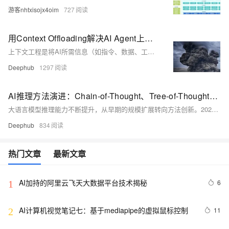
游客nhtxisojx4oim
727
用Context Offloading解决AI Agent上下文污染，提升推理准确性
上下文工程是将AI所需信息（如指令、数据、工具等）动态整合到模型输入中，以提升其表现。本文探讨了“上下文污染”问题，并提出“上下文卸载”策略，通过LangGraph实现，有效缓解长文本处理中的信息干扰与模型幻觉，提升AI代理的决策准确性与稳定性。
Deephub
1297
AI推理方法演进：Chain-of-Thought、Tree-of-Thought与Graph-of-Thought技术对比分析
大语言模型推理能力不断提升，从早期的规模扩展转向方法创新。2022年Google提出Chain-of-Thought（CoT），通过展示推理过程显著提升模型表现。随后，Tree-of-Thought（ToT）和Graph-of-Thought（GoT）相继出现，推理结构由线性链条演进为树状分支，最终发展为支持多节点连接的图网络。CoT成本低但易错传，ToT支持多路径探索与回溯，GoT则实现非线性、多维推理，适合复杂任务。三者在计算成本与推理能力上形成递进关系，推动AI推理向更接近人类思维的方向发展。
Deephub
834
热门文章
最新文章
AI加持的阿里云飞天大数据平台技术揭秘
6
1
AI计算机视觉笔记七：基于mediapipe的虚拟鼠标控制
11
2