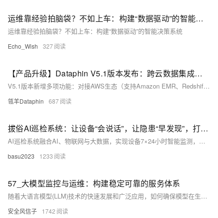
运维靠经验拍脑袋？不如上车：构建“数据驱动”的智能决策系统
运维靠经验拍脑袋？不如上车：构建“数据驱动”的智能决策系统
Echo_Wish
327
【产品升级】Dataphin V5.1版本发布：跨云数据集成、指标管理、平台运维带来重大更新！
V5.1版本新增多项功能：对接AWS生态（支持Amazon EMR、Redshift等），强化研发技术支撑（如API认证升级、全量任务隔离），完善运营消费链路（新增业务指标管理、指标关系图），提升平台综合能力（自定义菜单、缩短升级停机时间）。这些功能助力企业实现高效数据治理与分析，未来还将拓展智能化与国际化支持。
瓴羊Dataphin
687
拔俗AI巡检系统：让设备“会说话”，让隐患“早发现”，打造更安全高效的智能运维
AI巡检系统融合AI、物联网与大数据，实现设备7×24小时智能监测，自动识别隐患并预警，支持预测性维护，提升巡检效率5倍以上，准确率超95%。广泛应用于工厂、电力、交通等领域，推动运维从“被动响应”转向“主动预防”，降本增效，保障安全，助力数字化转型。（238字）
basu2023
1233
57_大模型监控与运维：构建稳定可靠的服务体系
随着大语言模型(LLM)技术的快速发展和广泛应用，如何确保模型在生产环境中的稳定运行、高效服务和安全合规已成为企业和开发者面临的关键挑战。2025年，大模型服务已从实验室走向各行各业的核心业务流程，其运维复杂度也随之呈指数级增长。与传统软件系统不同，大模型服务具有参数规模庞大、计算密集、行为不确定性高等特点，这使得传统的运维监控体系难以满足需求。
安全风信子
1742