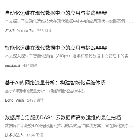
自动化运维在现代数据中心的应用与实践####
本文探讨了自动化运维技术在现代数据中心中的应用现状与实践案例，分析了其如何提升运维效率、降低成本并增强系统稳定性。通过具体实例，展示了自动化工具如Ansible、Puppet及Docker在环境配置、软件部署、故障恢复等方面的实际应用效果，为读者提供了一套可参考的实施框架。 ####
游客7ofzsdfcat7ls
766
智能化运维在现代数据中心的应用与挑战####
本文深入探讨了智能化运维（AIOps）技术在现代数据中心管理中的实际应用，分析了其带来的效率提升、成本节约及潜在风险。通过具体案例，阐述了智能监控、自动化故障排查、容量规划等关键功能如何助力企业实现高效稳定的IT环境。同时，文章也指出了实施过程中面临的数据隐私、技术整合及人才短缺等挑战，并提出了相应的解决策略。 --- ####
muxiaoxi
484
基于AI的网络流量分析：构建智能化运维体系
基于AI的网络流量分析：构建智能化运维体系
Echo_Wish
2498
数据库自治服务DAS：云数据库高效运维的最佳拍档
数据库自治服务DAS是阿里云推出的高效运维解决方案，旨在简化复杂数据库管理。DAS基于机器学习和专家经验，提供自修复、自防护、自优化功能，涵盖多源数据库支持、丰富的应用场景及端到端运维能力。其企业版引入AI技术，实现智能诊断与优化，显著提升数据库稳定性、安全性和性能。通过自动化处理常见问题，如SQL优化、容量规划等，DAS大幅降低人工干预需求，缩短故障恢复时间，助力企业实现高效、智能化的数据库运维管理。
技术小达人
1166