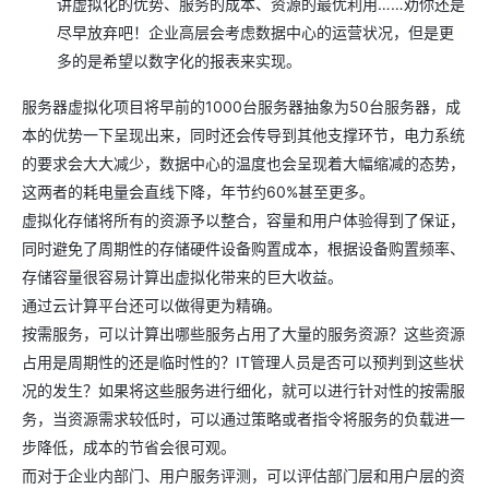
讲虚拟化的优势、服务的成本、资源的最优利用……劝你还是
尽早放弃吧！企业高层会考虑数据中心的运营状况，但是更
多的是希望以数字化的报表来实现。
服务器虚拟化项目将早前的1000台服务器抽象为50台服务器，成
本的优势一下呈现出来，同时还会传导到其他支撑环节，电力系统
的要求会大大减少，数据中心的温度也会呈现着大幅缩减的态势，
这两者的耗电量会直线下降，年节约60%甚至更多。
虚拟化存储将所有的资源予以整合，容量和用户体验得到了保证，
同时避免了周期性的存储硬件设备购置成本，根据设备购置频率、
存储容量很容易计算出虚拟化带来的巨大收益。
通过云计算平台还可以做得更为精确。
按需服务，可以计算出哪些服务占用了大量的服务资源？这些资源
占用是周期性的还是临时性的？IT管理人员是否可以预判到这些状
况的发生？如果将这些服务进行细化，就可以进行针对性的按需服
务，当资源需求较低时，可以通过策略或者指令将服务的负载进一
步降低，成本的节省会很可观。
而对于企业内部门、用户服务评测，可以评估部门层和用户层的资