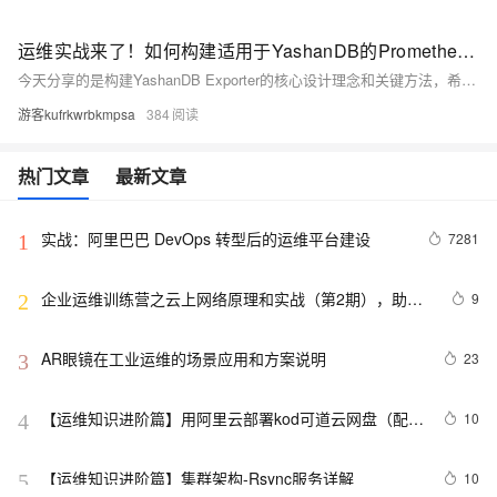
运维实战来了！如何构建适用于YashanDB的Prometheus Exporter
今天分享的是构建YashanDB Exporter的核心设计理念和关键方法，希望也能为你的运维实战加分！
游客kufrkwrbkmpsa
384
热门文章
最新文章
实战：阿里巴巴 DevOps 转型后的运维平台建设
7281
1
企业运维训练营之云上网络原理和实战（第2期），助力
9
2
从业者在云上网络技术浪潮中站稳脚跟！
AR眼镜在工业运维的场景应用和方案说明
23
3
【运维知识进阶篇】用阿里云部署kod可道云网盘（配置
10
4
Redis+MySQL+NAS+OSS）（二）
【运维知识进阶篇】集群架构-Rsync服务详解
10
5