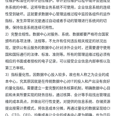
性维护和潜在的非计划性维护。非计划性维护过程中或许会造成业
务系统的中断，这将导致业务系统不可使用，企业信息系统的连续
性受到破坏。这就要求数据中心管理运维过程中监控各组件的运作
指标，发生异常状况是通过自动或者手动的管理进行系统间的切
换，保持信息系统连续可用性。
2）完整合规性。数据中心对服务、系统、数据都要严格符合国家
颁布的各项法律、法规等，不允许有任何违反相关规定的状况出
现，提供公有云服务的数据中心针对涉外企业时，还需要遵守使用
国和国际通行的法律、标准、准则等。所有的管理运维过程必须有
相应的书面或者授权的电子记录，可以接受企业信息内部审核以及
第三方审核。
3）指标量化性。因数据中心投入较多，故也有人称之为企业的成
本中心，究其原因就是在传统数据中心对IT的投入和产出没有良好
的量化指标。需要建立一套完整的财务核算机制，明确数据中心目
前和未来所要实现的财务目标，通过核算、会计等手段找出管理运
维的成本高点，并做出可行性变更。对提供的信息系统、存储资源
提出按需计费模式，将信息成本分摊，再通过量化的数据呈现给CI
O、CTO、CEO，均衡成本让企业的成本中心更为明确，也为日后