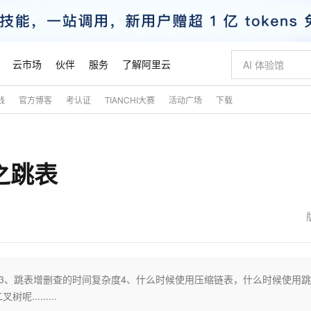
云市场
伙伴
服务
了解阿里云
践
官方博客
考认证
TIANCHI大赛
活动广场
下载
AI 特惠
数据与 API
成为产品伙伴
企业增值服务
最佳实践
价格计算器
AI 场景体
基础软件
产品伙伴合
阿里云认证
市场活动
配置报价
大模型
自助选配和估算价格
新方式
睿译宝，AI翻译排版一步到位
智启 AI 普惠权益
产品生态集成认证中心
企业支持计划
云上春晚
域名与网站
千问官方 MaaS 平台，为开发者和 Agent 而生，新用户赠送 1 亿 + tokens 额度
Qwen Aud
AI Coding
阿里云Maa
2026 阿里云
云服务器 E
为企业打
数据集
Windows
大模型认证
模型
NEW
NEW
构之跳表
交付可用成果
值低价云产品抢先购
上传文档即自动完成翻译和格式还原
至高享 1亿+免费 tokens，加速 Al 应用落地
提供智能易用的域名与建站服务
智能编程，一键
安全可靠、
产品生态伙伴
专家技术服务
云上奥运之旅
弹性计算合作
阿里云中企出
手机三要素
宝塔 Linux
全部认证
价格优势
有专属领域专家
GLM-5.2：长任务时代开源旗舰模型
阿里云 OPC 创新助力计划
千问大模型
即刻拥有 DeepS
AI 电商营销
对象存储 O
大模型
产品生态伙伴工作台
企业增值服务台
云栖战略参考
云存储合作计
云栖大会
身份实名认证
CentOS
训练营
推动算力普惠，释放技术红利
最高返9万
多领域专家智能体,一键组建 AI 虚拟交付团队
快速构建应用程序和网站，即刻迈出上云第一步
至高百万元 Token 补贴，加速一人公司成长
多元化、高性能、安全可靠的大模型服务
真正可用的 1M 上下文,一次完成代码全链路开发
轻松解锁专属 Dee
从图文生成到
云上的中国
数据库合作计
活动全景
短信
Docker
图片和
站式影视创作平台
Hermes Agent，打造自进化智能体
Token Plan 模型订阅计划
数字证书管理服务（原SSL证书）
5 分钟轻松部署
AI 广告创作
无影云电脑
企业成长
NEW
信息公告
看见新力量
云网络合作计
OCR 文字识别
JAVA
证享300元代金券
可视化编排打通从文字构思到成片全链路闭环
全托管，含MySQL、PostgreSQL、SQL Server、MariaDB多引擎
自主进化，持久记忆，越用越聪明
Qwen3.8-Max 首发尝鲜，限时加量 10 倍，夜间低至2折
实现全站HTTPS，呈现可信的WEB访问
图文、视频一
随时随地安
魔搭 Mode
Kimi-K3
HappyHors
NEW
loud
服务实践
官网公告
金融模力时刻
Salesforce O
版
发票查验
全能环境
Claude Code + GStack 打造工程团队
千问办公，限时限量积分加倍
Qoder
低代码高效构
AI 建站
短信服务
表介绍3、跳表增删查的时间复杂度4、什么时候使用压缩链表，什么时候使用
型
NEW
作计划
Kimi 最新旗舰模型，长程编程与推理利器
让文字生成流
计划
创新中心
魔搭 ModelSc
健康状态
理服务
让AI从“聊天伙伴”进化为能干活的“数字员工”
安装技能 GStack，拥有专属 AI 工程团队
你的AI工作搭子，覆盖日常办公高频场景
面向真实软件的智能体编程平台
0 代码专业建
........
客户案例
天气预报查询
操作系统
态合作计划