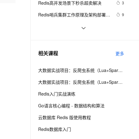
安全
Redis高并发场景下秒杀超卖解决
我要投诉
e-1.1-I2V
Cosyvoice-V3-Flash
3
PolarDB
上云场景组合购
Milvus 弹性伸缩功能新增节
量，实现分布式锁
伴
漫剧创作，剧本、分镜、视频高效生成
100%兼容MySQL、PostgreSQL，兼容Oracle，支持集中和分布式
覆盖90%+业务场景，专享组合折扣价
点支持范围
畅自然，细节丰富
高表现力语音合成大模型，语音克隆听感自然
VPN
Redis哨兵集群工作原理及架构部署
9
（八）
ernetes 版 ACK
云聚AI 严选权益
AI 原生数据库服务发布
SSL 证书
缓存工厂之Redis缓存
11
2V
Fun-ASR
，一键激活高效办公新体验
理容器应用的 K8s 服务
精选AI产品，从模型到应用全链提效
Agent 数据网关
文戏情感细腻自然，动作戏激烈拳拳到肉，实现更强表演能力
支持中英文自由切换，具备更强的噪声鲁棒性
堡垒机
云数据库 Redis清除数据的步骤
3
AI 用量加速计划
云原生数据库 PolarDB
防火墙
、识别商机，让客服更高效、服务更出色。
探索Redis发布订阅与消息队列：构建
新老同享，达量后返
Agentic Database 发布
6
相关课程
更多
实时消息通信系统
主机安全
应用
大数据实战项目：反爬虫系统（Lua+Spark+Redis+Hadoop框架搭建）第一阶段
千问办公
NEW
AI 应用及服务市场
的智能体编程平台
一站式AI生产力平台
大数据实战项目：反爬虫系统（Lua+Spark+Redis+Hadoop框架搭建）第五阶段
AI 应用
伶鹊
Redis入门实战演练
企业级人与Agent协作平台，接入和调度多个数字员工
智能客服平台，对话机器人、对话分析、智能外呼
大模型
Go语言核心编程 - 数据结构和算法
大模型服务平台百炼 - 全妙
自然语言处理
云数据库 Redis 版使用教程
应用创作平台
多模态内容创作工具，已接入 DeepSeek
数据标注
Redis数据库入门
机器学习