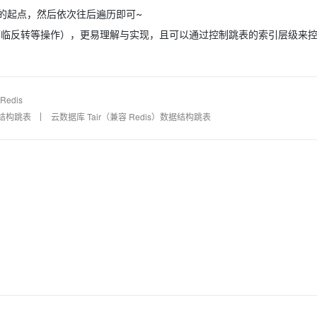
的起点，然后依次往后遍历即可~
面临反转等操作），更易理解与实现，且可以通过控制跳表的索引层级来
Redis
数据结构跳表
云数据库 Tair（兼容 Redis）数据结构跳表