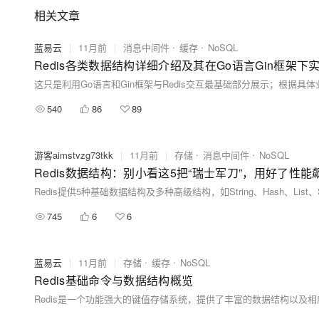
相关文章
蓝易云
|
11月前
|
消息中间件
缓存
NoSQL
Redis各类数据结构详细介绍及其在Go语言Gin框架下
这只是利用Go语言和Gin框架与Redis交互最基础部分展示；根
540
86
89
游客aimstvzg73tkk
|
11月前
|
存储
消息中间件
NoSQL
Redis数据结构：别小看这5把“瑞士军刀”，用好了性能
745
6
6
蓝易云
|
11月前
|
存储
缓存
NoSQL
Redis基础命令与数据结构概览