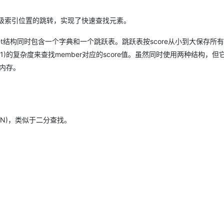
级索引位置的跳转，实现了快速查找元素。
AI 应用
10分钟微调：让0.6B模型媲美235B模
多模态数据信
型
依托云原生高可用架构,实现Dify私有化部署
t结构同时包含一个字典和一个跳跃表。跳跃表按score从小到大保存所
用1%尺寸在特定领域达到大模型90%以上效果
(1)的复杂度来查找member对应的score值。虽然同时使用两种结构，但
一个 AI 助手
超强辅助，Bol
的内存。
即刻拥有 DeepSeek-R1 满血版
在企业官网、通讯软件中为客户提供 AI 客服
多种方案随心选，轻松解锁专属 DeepSeek
gN)，类似于二分查找。