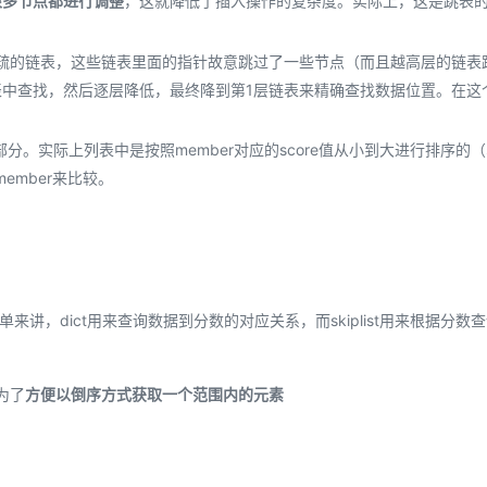
很多节点都进行调整
，这就降低了插入操作的复杂度。实际上，这是跳表
疏的链表，这些链表里面的指针故意跳过了一些节点（而且越高层的链表
中查找，然后逐层降低，最终降到第1层链表来精确查找数据位置。在这
。
部分。实际上列表中是按照member对应的score值从小到大进行排序的（s
ember来比较。
来讲，dict用来查询数据到分数的对应关系，而skiplist用来根据分数
为了
方便以倒序方式获取一个范围内的元素