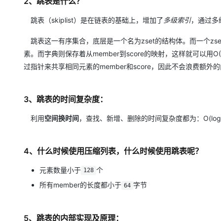
2、跳表是什么？
大模型解决方案
迁移与运维管理
跳表（skiplist）是在链表的基础上，增加了
多级索引
，通过多
快速部署 Dify，高效搭建 
专有云
跳表这一有序集合，底层是一个名为zset的结构体。而一个zse
素。而字典则保存着从member到score的映射，这样就可以用O
10 分钟在聊天系统中增加
过指针来共享相同元素的member和score，因此不会浪费额外
3、跳表的时间复杂度：
利用
空间换时间
，查找、新增、删除的时间复杂度都为：O(lo
4、什么时候使用压缩列表，什么时候使用跳表呢？
元素数量小于
个
128
所有member的长度都小于
字节
64
5、跳表的内部实现及原理：