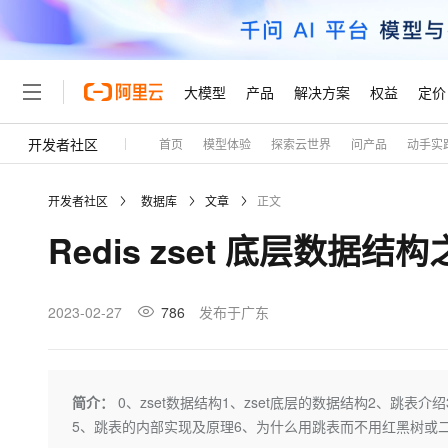
大模型
产品
解决方案
权益
定价
开发者社区
首页
模型体验
探索云世界
问产品
动手实
大模型
产品
解决方案
权益
定价
云市场
伙伴
服务
了解阿里云
精选产品
精选解决方案
普惠上云
产品定价
精选商城
成为销售伙伴
售前咨询
为什么选择阿里云
千问AI平台
开发者社区
数据库
文章
正文
了解云产品的定价详情
大模型服务平台百炼
千问办公，解锁你的工作
普惠上云 官方力荐
分销伙伴
在线服务
网站建设
什么是云计算
大
Redis zset 底层数据结
大模型服务与应用平台
企业级Agent产品，直接
云服务器38元/年起，超
咨询伙伴
多端小程序
技术领先
云上成本管理
售后服务
轻量应用服务器
Agency Agents：拥
官方推荐返现计划
大模型
精选产品
精选解决方案
Salesforce 国际版订阅
稳定可靠
管理和优化成本
推荐新用户得奖励，单订单
销售伙伴合作计划
2023-02-27
786
发布于广东
自助服务
友盟天域
安全合规
人工智能与机器学习
AI
文本生成
云数据库 RDS
HappyHorse 打造一
云工开物
无影生态合作计划
在线服务
观测云
分析师报告
高校专属算力普惠，学生认
计算
互联网应用开发
Qwen3.8-Max
HOT
Salesforce On Alibaba C
工单服务
Tuya 物联网平台阿里云
研究报告与白皮书
人工智能平台 PAI
快速拥有专属 OpenClaw
简介：
0、zset数据结构1、zset底层的数据结构2、跳
大模
Consulting Partner 合
大数据
容器
智能体时代全能旗舰模型
免费试用
短信专区
一站式AI开发、训练和推
5、跳表的内部实现及原理6、为什么用跳表而不用红黑树或二叉树呢.
蓝凌 OA
AI 大模型销售与服务生
现代化应用