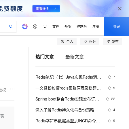
文档
备案
控制台
注册
登录
个人
积分
发布
验
作计划
器
AI 活动
专业服务
服务伙伴合作计划
开发者社区
加入我们
产品动态
服务平台百炼
阿里云 OPC 创新助力计划
热门文章
最新文章
一站式生成采购清单，支持单品或批量购买
io：打造专属 AI 语音助手
S产品伙伴计划（繁花）
峰会
CS
造的大模型服务与应用开发平台
一句话生成原生可编辑精美 PPT 文稿
AI 生产力先锋
Al MaaS 服务伙伴赋能合作
域名
博文
Careers
至高可申请百万元
Qwen3.8-Max 模型上线
开启高性价比 AI 编程新体验
弹性可伸缩的云计算服务
Qwen-Audio-3.0-Realtime 端到端实时语音角色扮演
输入一句话想法, 轻松生成专业的 PPT
先锋实践拓展 AI 生产力的边界
Token 补贴，五大权
计划
海大会
伙伴信用分合作计划
商标
问答
社会招聘
Redis笔记（七）Java实现Redis消息
7
益加速 OPC 成功
eek-V4-Pro
SS
一键部署幻兽帕鲁游戏服务器
飞天发布时刻
HOT
Open Search 向量检索版支
划
备案
电子书
校园招聘
队列
pSeek-V4-Pro
视频创作，一键激活电商全链路生产力
稳定、安全、高性价比、高性能的云存储服务
一键购买专属联机服务器，轻松开启游戏
所见，即是所愿
持视频检索 Pipeline 功能
更多支持
一文轻松搞懂redis集群原理及搭建与
5
版权
划
公司注册
镜像站
视频生成
语音识别与合成
使用
专属 QwenPaw
漫剧工坊：一站式动画创作平台
AI 实训营
HOT
应用身份服务 (IDaaS)
Spring boot整合Redis实现发布订阅
22
合作伙伴培训与认证
划
上云迁移
站生成，高效打造优质广告素材
全接入的云上超级电脑
从聊天伙伴进化为能主动干活的本地数字员工
快速生产连贯的高质量长漫剧
从基础到进阶，Agent 创客手把手教你
OpenClaw 管理能力上线
（超详细）
lScope
我要反馈
e-1.1-T2V
Qwen3-TTS-Flash
深入了解Redis持久化与备份策略
4
查询合作伙伴
n Alibaba Cloud ISV 合作
代维服务
建企业门户网站
10 分钟搭建微信、支付宝小程序
跳表
MaxCompute MaxFrame 提
畅细腻的高质量视频
离线语音合成大模型，多语言方言自适应，低延迟高稳定
创新加速
Redis字符串数据类型之INCR命令，
ope
登录合作伙伴管理后台
9
我要建议
站，无忧落地极速上线
以可视化方式快速构建移动和 PC 门户网站
国内短信简单易用，安全可靠，秒级触达，全球覆盖200+国家和地区。
高效部署网站，快速应用到小程序
供自动弹性内存功能
通常用于统计网站访问量，文章访问