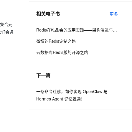
相关电子书
更多
息提取
与 AI 智能体进行实时音视频通话
从文本、图片、视频中提取结构化的属性信息
构建支持视频理解的 AI 音视频实时通话应用
有集合元
Redis在唯品会的应用实践——架构演进与功能定制
它们会通
t.diy 一步搞定创意建站
构建大模型应用的安全防护体系
微博的Redis定制之路
通过自然语言交互简化开发流程,全栈开发支持
通过阿里云安全产品对 AI 应用进行安全防护
云数据库Redis版的开源之路
下一篇
一条命令迁移，帮你实现 OpenClaw 与
Hermes Agent 记忆互通！