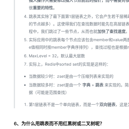
插入操作只需要修改插入节点前后的指针，而不需要对
很
重要的特性
。
跳表其实除了最下面第1层链表之外，它会产生若干层稀
的节点越多）。这使得我们在查找数据时能先在高层链表
程中，我们跳过了一些节点，从而也就
加快了查找速度
实际应用中的跳表每个节点应该包含member和value两
e值相同时按member字典序排列），查找过程也是根据m
MaxLevel = 32，默认最大层数
实际上，Redis中sorted set的实现是这样的：
当数据较少时：zset是由一个压缩列表来实现的
当数据较多时：zset是由一个
字典
+
跳表
来实现的。简单
据（可能是范围查找）
第1层链表不是一个单向链表，而是一个
双向链表
，这是
6、为什么用跳表而不用红黑树或二叉树呢？