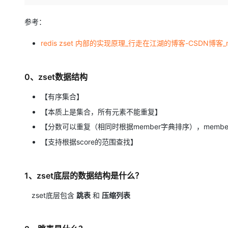
存储
天池大赛
Qwen3.7-Plus
云解析DNS
解决方案免费试用 新老
电子合同
最高领取价值200元试用
能看、能想、能动手的多模
安全
网络与CDN
参考：
AI 算法大赛
畅捷通
大数据开发治理平台 Data
AI 产品 免费试用
网络
安全
云开发大赛
redis zset 内部的实现原理_行走在江湖的博客-CSDN博客_r
Qwen3-VL-Plus
Tableau 订阅
1亿+ 大模型 tokens 和 
可观测
入门学习赛
中间件
AI空中课堂在线直播课
云防火墙
140+云产品 免费试用
0、zset数据结构
上云与迁云
云原生的云上边界网络安全
产品新客免费试用，最长1
数据库
生态解决方案
大模型服务
【有序集合】
企业出海
大模型ACA认证体验
大数据计算
【本质上是集合，所有元素不能重复】
助力企业全员 AI 认知与能
行业生态解决方案
千问AI平台-Token Plan
政企业务
媒体服务
【分数可以重复（相同时根据member字典排序），memb
开发者生态解决方案
【支持根据score的范围查找】
企业服务与云通信
千问AI平台-模型体验
AI 开发和 AI 应用解决
在线体验全尺寸、多种模态
域名与网站
1、zset底层的数据结构是什么？
Happy 系列大模型
终端用户计算
zset底层包含
跳表
和
压缩列表
Serverless
开发工具