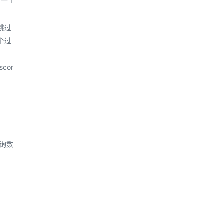
的一个
跳过
个过
cor
查询数