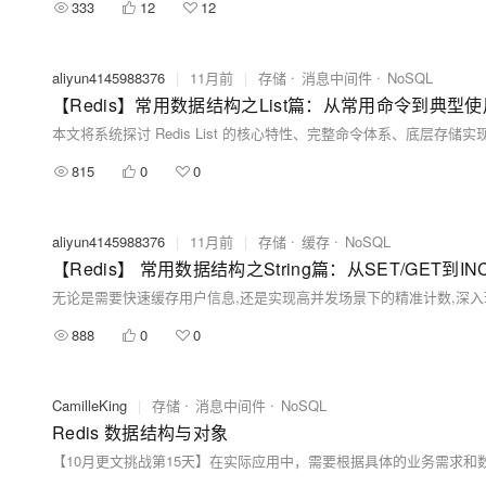
333
12
12
aliyun4145988376
|
11月前
|
存储
消息中间件
NoSQL
【Redis】常用数据结构之List篇：从常用命令到典型
815
0
0
aliyun4145988376
|
11月前
|
存储
缓存
NoSQL
【Redis】 常用数据结构之String篇：从SET/GET到
888
0
0
CamilleKing
|
存储
消息中间件
NoSQL
Redis 数据结构与对象
【10月更文挑战第15天】在实际应用中，需要根据具体的业务需求和数