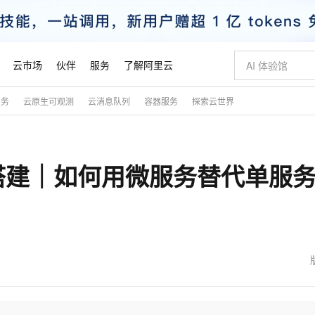
云市场
伙伴
服务
了解阿里云
服务
云原生可观测
云消息队列
容器服务
探索云世界
AI 特惠
数据与 API
成为产品伙伴
企业增值服务
最佳实践
价格计算器
AI 场景体
基础软件
产品伙伴合
阿里云认证
市场活动
配置报价
大模型
自助选配和估算价格
新方式
睿译宝，AI翻译排版一步到位
智启 AI 普惠权益
产品生态集成认证中心
企业支持计划
云上春晚
域名与网站
千问官方 MaaS 平台，为开发者和 Agent 而生，新用户赠送 1 亿 + tokens 额度
Qwen Aud
AI Coding
阿里云Maa
2026 阿里云
云服务器 E
为企业打
数据集
Windows
大模型认证
模型
NEW
NEW
搭建｜如何用微服务替代单服
交付可用成果
值低价云产品抢先购
上传文档即自动完成翻译和格式还原
至高享 1亿+免费 tokens，加速 Al 应用落地
提供智能易用的域名与建站服务
智能编程，一键
安全可靠、
产品生态伙伴
专家技术服务
云上奥运之旅
弹性计算合作
阿里云中企出
手机三要素
宝塔 Linux
全部认证
价格优势
有专属领域专家
GLM-5.2：长任务时代开源旗舰模型
阿里云 OPC 创新助力计划
千问大模型
即刻拥有 DeepS
AI 电商营销
对象存储 O
大模型
产品生态伙伴工作台
企业增值服务台
云栖战略参考
云存储合作计
云栖大会
身份实名认证
CentOS
训练营
推动算力普惠，释放技术红利
最高返9万
多领域专家智能体,一键组建 AI 虚拟交付团队
快速构建应用程序和网站，即刻迈出上云第一步
至高百万元 Token 补贴，加速一人公司成长
多元化、高性能、安全可靠的大模型服务
真正可用的 1M 上下文,一次完成代码全链路开发
轻松解锁专属 Dee
从图文生成到
云上的中国
数据库合作计
活动全景
短信
Docker
图片和
站式影视创作平台
Hermes Agent，打造自进化智能体
Token Plan 模型订阅计划
数字证书管理服务（原SSL证书）
5 分钟轻松部署
AI 广告创作
无影云电脑
企业成长
NEW
信息公告
看见新力量
云网络合作计
OCR 文字识别
JAVA
证享300元代金券
可视化编排打通从文字构思到成片全链路闭环
全托管，含MySQL、PostgreSQL、SQL Server、MariaDB多引擎
自主进化，持久记忆，越用越聪明
Qwen3.8-Max 首发尝鲜，限时加量 10 倍，夜间低至2折
实现全站HTTPS，呈现可信的WEB访问
图文、视频一
随时随地安
魔搭 Mode
Kimi-K3
HappyHors
NEW
loud
服务实践
官网公告
金融模力时刻
Salesforce O
版
发票查验
全能环境
Claude Code + GStack 打造工程团队
千问办公，限时限量积分加倍
Qoder
低代码高效构
AI 建站
短信服务
型
NEW
作计划
Kimi 最新旗舰模型，长程编程与推理利器
让文字生成流
计划
创新中心
魔搭 ModelSc
健康状态
理服务
让AI从“聊天伙伴”进化为能干活的“数字员工”
安装技能 GStack，拥有专属 AI 工程团队
你的AI工作搭子，覆盖日常办公高频场景
面向真实软件的智能体编程平台
0 代码专业建
客户案例
天气预报查询
操作系统
态合作计划