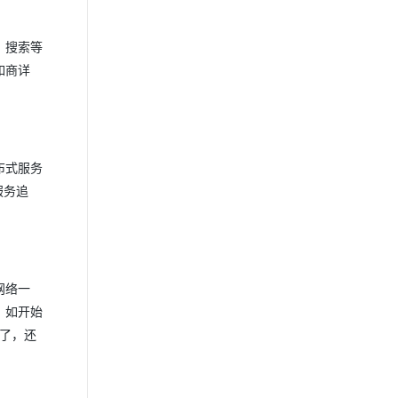
、搜索等
如商详
布式服务
服务追
网络一
。如开始
杂了，还