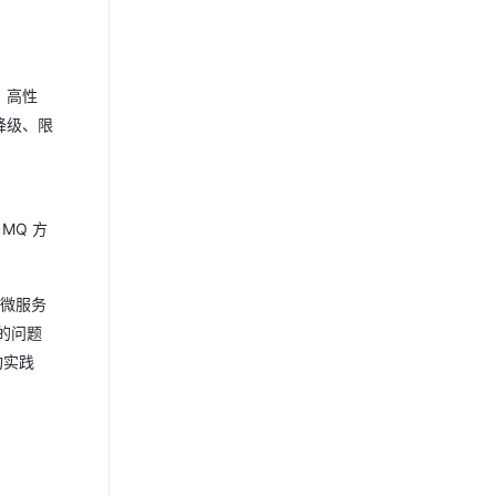
、高性
降级、限
MQ 方
在微服务
的问题
构实践