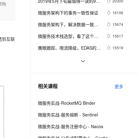
安全
2019年5月下旬最值得一读的9本
20300
我要投诉
e-1.1-I2V
Cosyvoice-V3-Flash
架构
PolarDB
上云场景组合购
Milvus 弹性伸缩功能新增节
伴
技术书籍（微服务架构、算法、
漫剧创作，剧本、分镜、视频高效生成
100%兼容MySQL、PostgreSQL，兼容Oracle，支持集中和分布式
覆盖90%+业务场景，专享组合折扣价
点支持范围
畅自然，细节丰富
高表现力语音合成大模型，语音克隆听感自然
微服务架构下的事务一致性保证
16106
VPN
大数据等书籍）！
ernetes 版 ACK
云聚AI 严选权益
微服务架构下，解决数据一致性
AI 原生数据库服务发布
15674
SSL 证书
2V
Fun-ASR
，一键激活高效办公新体验
理容器应用的 K8s 服务
精选AI产品，从模型到应用全链提效
Agent 数据网关
问题的实践
文戏情感细腻自然，动作戏激烈拳拳到肉，实现更强表演能力
支持中英文自由切换，具备更强的噪声鲁棒性
微服务技术栈选型，看了这个别
堡垒机
15617
透到互联
AI 用量加速计划
的可以不用看了
云原生数据库 PolarDB
防火墙
鹰眼跟踪、限流降级，EDAS的微
15519
、识别商机，让客服更高效、服务更出色。
新老同享，达量后返
Agentic Database 发布
服务解决之道
主机安全
应用
微服务一站式解决方案Spring 
15392
Cloud
微服务架构下分布式事务解决方
14444
千问办公
NEW
AI 应用及服务市场
案 —— 阿里GTS
的智能体编程平台
一站式AI生产力平台
微服务架构
14036
相关课程
更多
AI 应用
伶鹊
企业级人与Agent协作平台，接入和调度多个数字员工
智能客服平台，对话机器人、对话分析、智能外呼
大模型
微服务实战-RocketMQ Binder
大模型服务平台百炼 - 全妙
自然语言处理
微服务实战-服务熔断 - Sentinel
应用创作平台
多模态内容创作工具，已接入 DeepSeek
数据标注
微服务实战-服务注册中心 - Nacos
机器学习