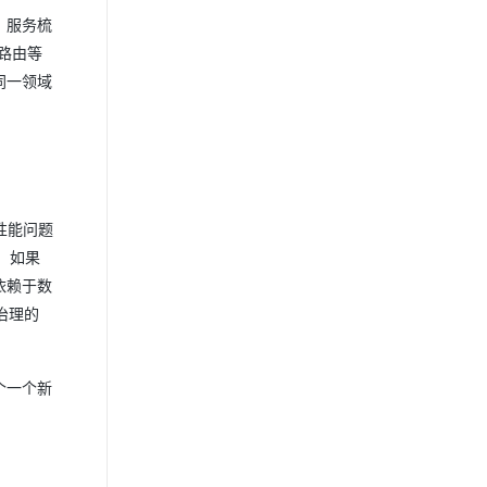
：服务梳
态路由等
同一领域
性能问题
，如果
依赖于数
治理的
个一个新