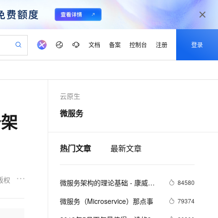
文档
备案
控制台
注册
登录
验
作计划
器
AI 活动
专业服务
服务伙伴合作计划
开发者社区
加入我们
产品动态
服务平台百炼
阿里云 OPC 创新助力计划
云原生
一站式生成采购清单，支持单品或批量购买
io：打造专属 AI 语音助手
S产品伙伴计划（繁花）
峰会
CS
造的大模型服务与应用开发平台
一句话生成原生可编辑精美 PPT 文稿
AI 生产力先锋
Al MaaS 服务伙伴赋能合作
域名
博文
Careers
至高可申请百万元
Qwen3.8-Max 模型上线
微服务
务架
开启高性价比 AI 编程新体验
弹性可伸缩的云计算服务
Qwen-Audio-3.0-Realtime 端到端实时语音角色扮演
输入一句话想法, 轻松生成专业的 PPT
先锋实践拓展 AI 生产力的边界
Token 补贴，五大权
计划
海大会
伙伴信用分合作计划
商标
问答
社会招聘
益加速 OPC 成功
eek-V4-Pro
SS
一键部署幻兽帕鲁游戏服务器
飞天发布时刻
HOT
Open Search 向量检索版支
划
备案
电子书
校园招聘
pSeek-V4-Pro
视频创作，一键激活电商全链路生产力
稳定、安全、高性价比、高性能的云存储服务
一键购买专属联机服务器，轻松开启游戏
所见，即是所愿
持视频检索 Pipeline 功能
热门文章
最新文章
更多支持
划
公司注册
镜像站
视频生成
语音识别与合成
专属 QwenPaw
漫剧工坊：一站式动画创作平台
AI 实训营
HOT
应用身份服务 (IDaaS)
合作伙伴培训与认证
划
上云迁移
站生成，高效打造优质广告素材
全接入的云上超级电脑
从聊天伙伴进化为能主动干活的本地数字员工
快速生产连贯的高质量长漫剧
从基础到进阶，Agent 创客手把手教你
OpenClaw 管理能力上线
版权
微服务架构的理论基础 - 康威定
lScope
84580
我要反馈
e-1.1-T2V
Qwen3-TTS-Flash
查询合作伙伴
n Alibaba Cloud ISV 合作
代维服务
律
建企业门户网站
10 分钟搭建微信、支付宝小程序
MaxCompute MaxFrame 提
畅细腻的高质量视频
离线语音合成大模型，多语言方言自适应，低延迟高稳定
微服务（Microservice）那点事
79374
创新加速
ope
登录合作伙伴管理后台
我要建议
站，无忧落地极速上线
以可视化方式快速构建移动和 PC 门户网站
国内短信简单易用，安全可靠，秒级触达，全球覆盖200+国家和地区。
高效部署网站，快速应用到小程序
供自动弹性内存功能