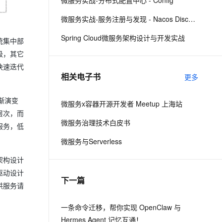
微服务实战-分布式配置中心 - Config
微服务实战-服务注册与发现 - Nacos Discovery
息提取
与 AI 智能体进行实时音视频通话
Spring Cloud微服务架构设计与开发实战
从文本、图片、视频中提取结构化的属性信息
构建支持视频理解的 AI 音视频实时通话应用
统集中部
级，其它
t.diy 一步搞定创意建站
构建大模型应用的安全防护体系
快速迭代
通过自然语言交互简化开发流程,全栈开发支持
通过阿里云安全产品对 AI 应用进行安全防护
相关电子书
更多
渐演变
微服务x容器开源开发者 Meetup 上海站
层次，而
微服务治理技术白皮书
服务，低
微服务与Serverless
架构设计
驱动设计
下一篇
供服务请
一条命令迁移，帮你实现 OpenClaw 与
Hermes Agent 记忆互通！