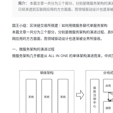
存储
天池大赛
Qwen3.7-Plus
简介：
本篇文章一共分为三个部分，分别是微服务架构的演
云解析DNS
解决方案免费试用 新老
电子合同
已经渗透到互联网应用的方方面面，而领域驱动设计也逐渐
最高领取价值200元试用
能看、能想、能动手的多模
安全
网络与CDN
AI 算法大赛
畅捷通
大数据开发治理平台 Data
AI 产品 免费试用
网络
安全
云开发大赛
Qwen3-VL-Plus
Tableau 订阅
1亿+ 大模型 tokens 和 
国王小组：区块链交易所搭建｜如何用微服务替代单服务架构
可观测
入门学习赛
中间件
AI空中课堂在线直播课
本篇文章一共分为三个部分，分别是微服务架构的演进过程、具
云防火墙
140+云产品 免费试用
网应用的方方面面，而领域驱动设计也逐渐被业界所接收。
上云与迁云
云原生的云上边界网络安全
产品新客免费试用，最长1
数据库
生态解决方案
大模型服务
一、微服务架构的演进过程
企业出海
大模型ACA认证体验
大数据计算
微服务架构几乎都是从 ALL IN ONE 的单体架构演进而来
助力企业全员 AI 认知与能
行业生态解决方案
千问AI平台-Token Plan
政企业务
媒体服务
开发者生态解决方案
企业服务与云通信
千问AI平台-模型体验
AI 开发和 AI 应用解决
在线体验全尺寸、多种模态
域名与网站
Happy 系列大模型
终端用户计算
Serverless
开发工具