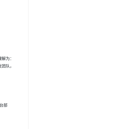
理解为：
发团队，
台部