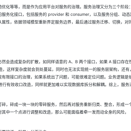
动优化等等，而是作为应用平台对服务的治理。服务治理又分为三个阶段
接口，包括服务的 provider 和 consumer，以及服务分组、动
从属性，依据领域模型重新界定服务边界，最后通过服务迁移、切换，对
。
会造成复杂的扩散，如同样语意的 A、B 两个接口，如果 A 接口存在
改造，这样复杂度就会到处蔓延，同时也无法实现统一的服务层架构，还有
现有限接口的治理，如果系统出了问题，可能很难定位问题。业务逻辑是
就无法进行有效收口改造，同样就更加难以实现数据库拆分和解耦。综上，服务
打碎，碎成一块一块的零碎服务，然后再对服务重新归类、整合，形成一
对其中一个点进行调整和改造，那么可能面临着牵一发而动全身的风险，