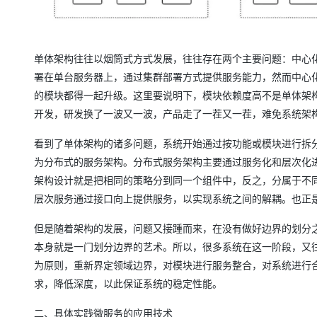
大模型解决方案
迁移与运维管理
快速部署 Dify，高效搭建 
专有云
单体架构往往以烟筒式方式发展，往往存在两个主要问题：中心
署在单台服务器上，通过集群部署方式提供服务能力，然而中心
10 分钟在聊天系统中增加
的模块都得一起升级。这里要说明下，模块依赖度高不是单体架
开发，研发换了一波又一波，产品走了一茬又一茬，难免系统架
看到了单体架构的诸多问题，系统开始通过按功能或模块进行拆分
为分布式的服务架构。分布式服务架构主要通过服务化和层次化
架构设计就是把相同的策略分到同一个组件中，反之，分属于不
层次服务通过接口向上提供服务，以实现系统之间的解耦。也正
但是随着架构的发展，问题又接踵而来，在没有做好边界的划分
本身就是一门划分边界的艺术。所以，很多系统在这一阶段，又
为原则，重新界定领域边界，对模块进行服务整合，对系统进行
求，降低深度，以此保证系统的稳定性能。
二、具体实践微服务的应用技术