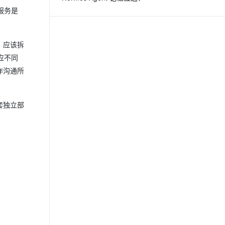
服务是
，应该拆
应不同
作沟通所
套独立部