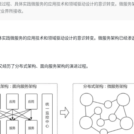
Deepseek-v4-pro
HappyHors
进过程、具体实践微服务的应用技术和领域驱动设计的意识转变。微服务
同享
万小智 AI 建站低至 15元/月
Qoder CN
AI 短剧/漫剧
云原生数据库 
快递物流查询
WordPress
成为服务伙
高校合作
被业界所接收。
点，立即开启云上创新
覆盖公网/内网、递归/权威、移动APP等全场景解析服务
送.CN域名，送备案服务码
基于千问大模型等，支持代码智能生成、研发智能问答
AI助力短剧
态智能体模型
旗舰 MoE 大模型，百万上下文与顶尖推理能力
图生视频，流
Ubuntu
服务生态伙伴
云工开物
企业应用
Works
Night Plan 支持 Qwen 3.8-Max
云原生大数据计算服务 MaxCompute
AI 办公
容器服务 Kub
NEW
GLM-5.2
Wan2.7-T
Red Hat
30+ 款产品免费体验
Data Agent 驱动的一站式 Data+AI 开发治理平台
夜间 5 折，Qwen/Meoo/TokenPlan 客户专享
面向分析的企业级SaaS模式云数据仓库
AI智能应用
提供一站式管
科研合作
视觉 Coding、空间感知、多模态思考等全面升级
1M上下文，专为长程任务能力而生
ERP
堂（旗舰版）
SUSE
体实践微服务的应用技术和领域驱动设计的意识转变。微服务架构已经渗
智能客服
CRM
防护产品
2个月
自动承接线索
建站小程序
OA 办公系统
AI 应用构建
大模型原生
，中间又经历了分布式架构、面向服务架构的演进过程。
力提升
财税管理
模板建站
Qoder
大模型服务平台百炼-应用模版
HOT
NEW
面向真实软件
个人版上线、团队版降价；千问3.8-Max首发发尝鲜
丰富多元化的应用模版和解决方案
400电话
定制建站
万有无界
大模型服务平台百炼-智能体
方案
广告营销
模板小程序
的模型效果
灵活可视化地构建企业级 Agent
定制小程序
秒悟
人工智能平台 PAI
APP 开发
云端极速 AI 
新一代 AI 视频生成模型，深度适配广告营销等场景
AI Native 的算法工程平台，一站式完成建模、训练、推理服务部署
建站系统