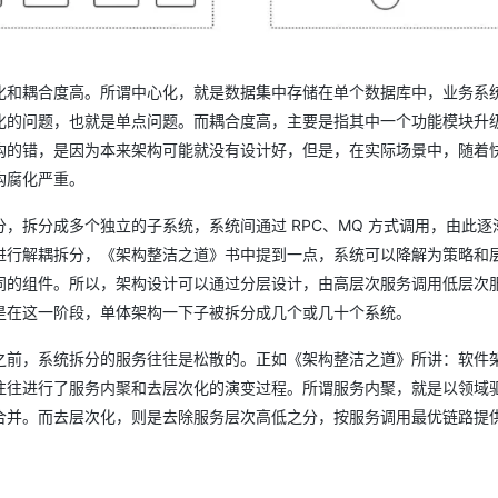
AI 应用
10分钟微调：让0.6B模型媲美235B模
多模态数据信
型
依托云原生高可用架构,实现Dify私有化部署
化和耦合度高。所谓中心化，就是数据集中存储在单个数据库中，业务系
用1%尺寸在特定领域达到大模型90%以上效果
化的问题，也就是单点问题。而耦合度高，主要是指其中一个功能模块升
一个 AI 助手
超强辅助，Bol
构的错，是因为本来架构可能就没有设计好，但是，在实际场景中，随着
即刻拥有 DeepSeek-R1 满血版
在企业官网、通讯软件中为客户提供 AI 客服
多种方案随心选，轻松解锁专属 DeepSeek
构腐化严重。
，拆分成多个独立的子系统，系统间通过 RPC、MQ 方式调用，由此逐
进行解耦拆分，《架构整洁之道》书中提到一点，系统可以降解为策略和
同的组件。所以，架构设计可以通过分层设计，由高层次服务调用低层次
是在这一阶段，单体架构一下子被拆分成几个或几十个系统。
之前，系统拆分的服务往往是松散的。正如《架构整洁之道》所讲：软件
往往进行了服务内聚和去层次化的演变过程。所谓服务内聚，就是以领域
合并。而去层次化，则是去除服务层次高低之分，按服务调用最优链路提