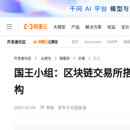
大模型
产品
解决方案
权益
定价
开发者社区
首页
Serverless
中间件
微
大模型
产品
解决方案
权益
定价
云市场
伙伴
服务
了解阿里云
精选产品
精选解决方案
普惠上云
产品定价
精选商城
成为销售伙伴
售前咨询
为什么选择阿里云
千问AI平台
开发者社区
云原生
微服务
文章
正文
了解云产品的定价详情
大模型服务平台百炼
千问办公，解锁你的工作
普惠上云 官方力荐
分销伙伴
在线服务
网站建设
什么是云计算
大
国王小组：区块链交易所
大模型服务与应用平台
企业级Agent产品，直接
云服务器38元/年起，超
咨询伙伴
多端小程序
技术领先
云上成本管理
售后服务
轻量应用服务器
Agency Agents：拥
官方推荐返现计划
大模型
精选产品
精选解决方案
Salesforce 国际版订阅
稳定可靠
构
管理和优化成本
推荐新用户得奖励，单订单
销售伙伴合作计划
自助服务
友盟天域
安全合规
人工智能与机器学习
AI
文本生成
云数据库 RDS
HappyHorse 打造一
云工开物
无影生态合作计划
在线服务
观测云
分析师报告
高校专属算力普惠，学生认
计算
互联网应用开发
2023-02-09
572
发布于中国香港
Qwen3.8-Max
HOT
Salesforce On Alibaba C
工单服务
Tuya 物联网平台阿里云
研究报告与白皮书
人工智能平台 PAI
快速拥有专属 OpenClaw
大模
Consulting Partner 合
大数据
容器
智能体时代全能旗舰模型
免费试用
短信专区
一站式AI开发、训练和推
蓝凌 OA
AI 大模型销售与服务生
现代化应用