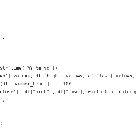
AI 应用
10分钟微调：让0.6B模型媲美235B模
多模态数据信
型
依托云原生高可用架构,实现Dify私有化部署
用1%尺寸在特定领域达到大模型90%以上效果
一个 AI 助手
超强辅助，Bol
即刻拥有 DeepSeek-R1 满血版
在企业官网、通讯软件中为客户提供 AI 客服
多种方案随心选，轻松解锁专属 DeepSeek