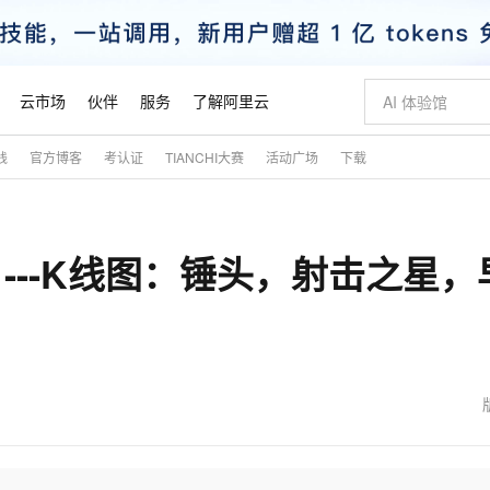
云市场
伙伴
服务
了解阿里云
践
官方博客
考认证
TIANCHI大赛
活动广场
下载
AI 特惠
数据与 API
成为产品伙伴
企业增值服务
最佳实践
价格计算器
AI 场景体
基础软件
产品伙伴合
阿里云认证
市场活动
配置报价
大模型
自助选配和估算价格
步到位
智启 AI 普惠权益
产品生态集成认证中心
企业支持计划
云上春晚
域名与网站
Qwen Audio：打造专属 AI 语音助手
千问官方 MaaS 平台，为开发者和 Agent 而生，新用户赠送 1 亿 + tokens 额度
一句话生成原生
AI Coding
阿里云Maa
2026 阿里云
云服务器 E
为企业打
数据集
Windows
大模型认证
模型
NEW
NEW
）---K线图：锤头，射击之星，
格式还原
值低价云产品抢先购
至高享 1亿+免费 tokens，加速 Al 应用落地
提供智能易用的域名与建站服务
Qwen-Audio-3.0-Realtime 端到端实时语音角色扮演
输入一句话想法,
智能编程，一键
安全可靠、
产品生态伙伴
专家技术服务
云上奥运之旅
弹性计算合作
阿里云中企出
手机三要素
宝塔 Linux
全部认证
价格优势
开源旗舰模型
即刻拥有 DeepSeek-V4-Pro
阿里云 OPC 创新助力计划
千问大模型
一键部署幻兽
AI 电商营销
对象存储 O
大模型
产品生态伙伴工作台
企业增值服务台
云栖战略参考
云存储合作计
云栖大会
身份实名认证
CentOS
训练营
推动算力普惠，释放技术红利
最高返9万
真正可用的 1M 上下文,一次完成代码全链路开发
快速构建应用程序和网站，即刻迈出上云第一步
轻松解锁专属 DeepSeek-V4-Pro
至高百万元 Token 补贴，加速一人公司成长
多元化、高性能、安全可靠的大模型服务
一键购买专属
从图文生成到
云上的中国
数据库合作计
活动全景
短信
Docker
图片和
自进化智能体
5 分钟轻松部署专属 QwenPaw
Token Plan 模型订阅计划
数字证书管理服务（原SSL证书）
高效搭建 AI
AI 广告创作
无影云电脑
企业成长
NEW
HOT
信息公告
看见新力量
云网络合作计
OCR 文字识别
JAVA
越聪明
证享300元代金券
全托管，含MySQL、PostgreSQL、SQL Server、MariaDB多引擎
Qwen3.8-Max 首发尝鲜，限时加量 10 倍，夜间低至2折
实现全站HTTPS，呈现可信的WEB访问
从聊天伙伴进化为能主动干活的本地数字员工
图文、视频一
随时随地安
魔搭 Mode
Kimi-K3
HappyHors
NEW
loud
服务实践
官网公告
金融模力时刻
Salesforce O
版
发票查验
全能环境
Claude Code + GStack 打造工程团队
千问办公，限时限量积分加倍
Qoder
低代码高效构
AI 建站
短信服务
型
NEW
作计划
Kimi 最新旗舰模型，长程编程与推理利器
让文字生成流
计划
创新中心
魔搭 ModelSc
健康状态
理服务
让AI从“聊天伙伴”进化为能干活的“数字员工”
安装技能 GStack，拥有专属 AI 工程团队
你的AI工作搭子，覆盖日常办公高频场景
面向真实软件的智能体编程平台
0 代码专业建
客户案例
天气预报查询
操作系统
态合作计划