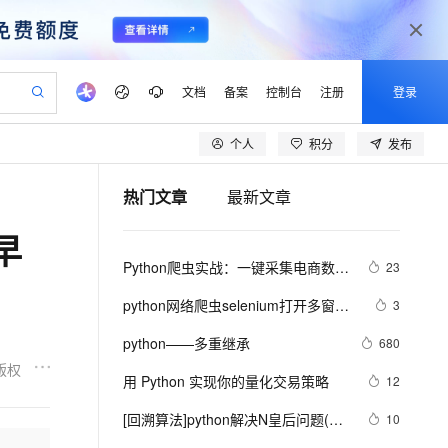
文档
备案
控制台
注册
登录
个人
积分
发布
验
作计划
器
AI 活动
专业服务
服务伙伴合作计划
开发者社区
加入我们
产品动态
服务平台百炼
阿里云 OPC 创新助力计划
热门文章
最新文章
一站式生成采购清单，支持单品或批量购买
可编辑精美 PPT 文稿
S产品伙伴计划（繁花）
峰会
CS
造的大模型服务与应用开发平台
Agency Agents：拥有专属领域专家
AI 生产力先锋
Al MaaS 服务伙伴赋能合作
域名
博文
Careers
至高可申请百万元
Qwen3.8-Max 模型上线
早
 轻松生成专业的 PPT
开启高性价比 AI 编程新体验
弹性可伸缩的云计算服务
先锋实践拓展 AI 生产力的边界
多领域专家智能体,一键组建 AI 虚拟交付团队
Token 补贴，五大权
计划
海大会
伙伴信用分合作计划
商标
问答
社会招聘
Python爬虫实战：一键采集电商数
23
益加速 OPC 成功
帕鲁游戏服务器
SS
HappyHorse 打造一站式影视创作平台
飞天发布时刻
HOT
Open Search 向量检索版支
划
备案
电子书
校园招聘
据，掌握市场动态！
联机服务器，轻松开启游戏
视频创作，一键激活电商全链路生产力
稳定、安全、高性价比、高性能的云存储服务
所见，即是所愿
持视频检索 Pipeline 功能
可视化编排打通从文字构思到成片全链路闭环
更多支持
python网络爬虫selenium打开多窗口
3
划
公司注册
镜像站
视频生成
语音识别与合成
与切换页面
 智能体与工作流应用
漫剧工坊：一站式动画创作平台
AI 实训营
应用身份服务 (IDaaS)
python——多重继承
680
合作伙伴培训与认证
划
上云迁移
站生成，高效打造优质广告素材
全接入的云上超级电脑
通过阿里云百炼高效搭建AI应用,助力高效开发
快速生产连贯的高质量长漫剧
从基础到进阶，Agent 创客手把手教你
OpenClaw 管理能力上线
版权
lScope
我要反馈
e-1.1-T2V
Qwen3-TTS-Flash
用 Python 实现你的量化交易策略
12
查询合作伙伴
n Alibaba Cloud ISV 合作
代维服务
建企业门户网站
10 分钟搭建微信、支付宝小程序
MaxCompute MaxFrame 提
畅细腻的高质量视频
离线语音合成大模型，多语言方言自适应，低延迟高稳定
创新加速
[回溯算法]python解决N皇后问题(20
ope
登录合作伙伴管理后台
10
我要建议
站，无忧落地极速上线
以可视化方式快速构建移动和 PC 门户网站
国内短信简单易用，安全可靠，秒级触达，全球覆盖200+国家和地区。
高效部署网站，快速应用到小程序
供自动弹性内存功能
行代码)