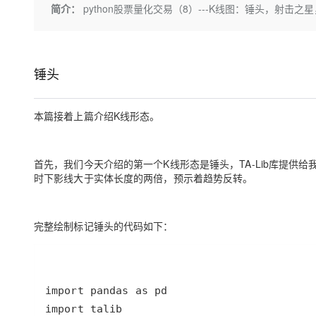
存储
天池大赛
Qwen3.7-Plus
简介：
python股票量化交易（8）---K线图：锤头，射击之
云解析DNS
解决方案免费试用 新老
电子合同
最高领取价值200元试用
能看、能想、能动手的多模
安全
网络与CDN
AI 算法大赛
畅捷通
大数据开发治理平台 Data
AI 产品 免费试用
网络
安全
云开发大赛
Qwen3-VL-Plus
Tableau 订阅
1亿+ 大模型 tokens 和 
锤头
可观测
入门学习赛
中间件
AI空中课堂在线直播课
云防火墙
140+云产品 免费试用
上云与迁云
云原生的云上边界网络安全
产品新客免费试用，最长1
本篇接着上篇介绍K线形态。
数据库
生态解决方案
大模型服务
企业出海
大模型ACA认证体验
大数据计算
助力企业全员 AI 认知与能
行业生态解决方案
首先，我们今天介绍的第一个K线形态是锤头，TA-Lib库提供给我们
千问AI平台-Token Plan
政企业务
媒体服务
时下影线大于实体长度的两倍，预示着趋势反转。
开发者生态解决方案
企业服务与云通信
千问AI平台-模型体验
AI 开发和 AI 应用解决
完整绘制标记锤头的代码如下：
在线体验全尺寸、多种模态
域名与网站
Happy 系列大模型
终端用户计算
Serverless
开发工具