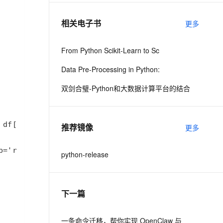
相关电子书
更多
息提取
与 AI 智能体进行实时音视频通话
从文本、图片、视频中提取结构化的属性信息
构建支持视频理解的 AI 音视频实时通话应用
From Python Scikit-Learn to Sc
t.diy 一步搞定创意建站
构建大模型应用的安全防护体系
Data Pre-Processing in Python:
通过自然语言交互简化开发流程,全栈开发支持
通过阿里云安全产品对 AI 应用进行安全防护
双剑合璧-Python和大数据计算平台的结合
推荐镜像
更多
python-release
下一篇
一条命令迁移，帮你实现 OpenClaw 与