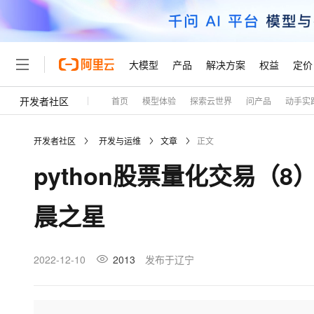
大模型
产品
解决方案
权益
定价
开发者社区
首页
模型体验
探索云世界
问产品
动手实
大模型
产品
解决方案
权益
定价
云市场
伙伴
服务
了解阿里云
精选产品
精选解决方案
普惠上云
产品定价
精选商城
成为销售伙伴
售前咨询
为什么选择阿里云
千问AI平台
开发者社区
开发与运维
文章
正文
了解云产品的定价详情
大模型服务平台百炼
睿译宝，AI翻译排版一
普惠上云 官方力荐
分销伙伴
在线服务
网站建设
什么是云计算
大
python股票量化交易（8
大模型服务与应用平台
上传文档即自动完成翻译和
云服务器38元/年起，超
咨询伙伴
多端小程序
技术领先
云上成本管理
售后服务
轻量应用服务器
GLM-5.2：长任务时代
官方推荐返现计划
大模型
精选产品
精选解决方案
Salesforce 国际版订阅
稳定可靠
晨之星
管理和优化成本
推荐新用户得奖励，单订单
销售伙伴合作计划
自助服务
友盟天域
安全合规
人工智能与机器学习
AI
文本生成
云数据库 RDS
Hermes Agent，打造
云工开物
无影生态合作计划
在线服务
观测云
分析师报告
自主进化，持久记忆，越用
高校专属算力普惠，学生认
计算
互联网应用开发
2022-12-10
2013
发布于辽宁
Qwen3.8-Max
HOT
Salesforce On Alibaba C
工单服务
Tuya 物联网平台阿里云
研究报告与白皮书
人工智能平台 PAI
快速拥有专属 OpenClaw
大模
Consulting Partner 合
大数据
容器
智能体时代全能旗舰模型
免费试用
短信专区
一站式AI开发、训练和推
蓝凌 OA
AI 大模型销售与服务生
现代化应用