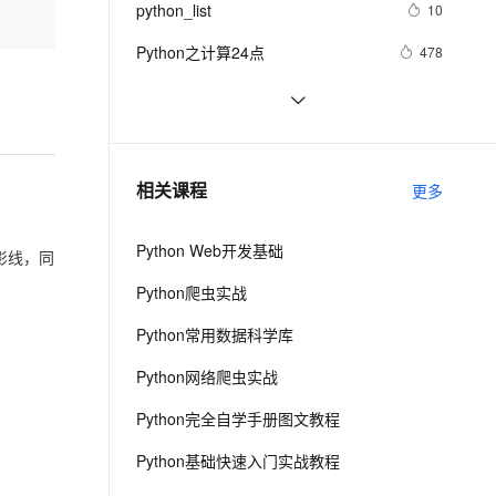
安全
python_list
我要投诉
e-1.1-I2V
Cosyvoice-V3-Flash
10
PolarDB
上云场景组合购
Milvus 弹性伸缩功能新增节
伴
漫剧创作，剧本、分镜、视频高效生成
100%兼容MySQL、PostgreSQL，兼容Oracle，支持集中和分布式
覆盖90%+业务场景，专享组合折扣价
点支持范围
畅自然，细节丰富
高表现力语音合成大模型，语音克隆听感自然
VPN
Python之计算24点
478
ernetes 版 ACK
云聚AI 严选权益
AI 原生数据库服务发布
SSL 证书
Python中的find()和count()方法详解
11
2V
Fun-ASR
，一键激活高效办公新体验
理容器应用的 K8s 服务
精选AI产品，从模型到应用全链提效
Agent 数据网关
文戏情感细腻自然，动作戏激烈拳拳到肉，实现更强表演能力
支持中英文自由切换，具备更强的噪声鲁棒性
堡垒机
Python 二维码的读取与生成：使用
11
AI 用量加速计划
云原生数据库 PolarDB
链接生成二维码、读取二维码里的链
防火墙
、识别商机，让客服更高效、服务更出色。
python 模块初始
新老同享，达量后返
Agentic Database 发布
641
相关课程
接
更多
主机安全
应用
Python Web开发基础
上影线，同
千问办公
NEW
AI 应用及服务市场
的智能体编程平台
一站式AI生产力平台
Python爬虫实战
AI 应用
伶鹊
Python常用数据科学库
企业级人与Agent协作平台，接入和调度多个数字员工
智能客服平台，对话机器人、对话分析、智能外呼
大模型
Python网络爬虫实战
大模型服务平台百炼 - 全妙
自然语言处理
Python完全自学手册图文教程
应用创作平台
多模态内容创作工具，已接入 DeepSeek
数据标注
Python基础快速入门实战教程
机器学习