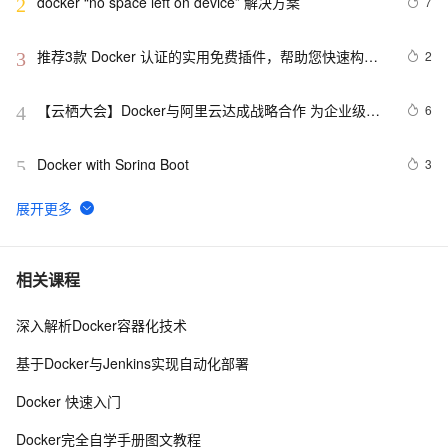
docker “no space left on device” 解决方案
7
2
推荐3款 Docker 认证的实用免费插件，帮助您快速构建
2
3
云原生应用程序！
【云栖大会】Docker与阿里云达成战略合作 为企业级客
6
4
户提供容器服务
Docker with Spring Boot
3
5
Docker镜像：Ubuntu支持systemctl、SSH和VNC
11
6
Docker启动后怎样运行jar包文件
7
7
相关课程
深入解析Docker容器化技术
Docker私有仓库
137
8
基于Docker与Jenkins实现自动化部署
快速搭建Docker环境
9
9
Docker 快速入门
『Docker』在Docker快速部署.NET Core项目
4
10
Docker完全自学手册图文教程