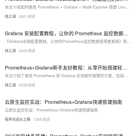
本文介绍如何使用 Prometheus + Grafana + Node Exporter 搭建 Linux 主机监控系统。Prometheus 负责收集和存储指标数据，Grafana 用于可视化展示，Node Exporter 则采集主机的性能数据。通过 Docker 容器化部署，简化安装配置过程。完成安装后，配置 Prometheus 抓取节点数据，并在 Grafana 中添加数据源及导入仪表盘模板，实现对 Linux 主机的全面监控。整个过程简单易行，帮助运维人员轻松掌握系统状态。
栈江湖
2601
Grafana 安装配置教程，让你的 Prometheus 监控数据变得更美观
《Grafana安装配置教程，让你的Prometheus监控数据变得更美观》简介： Grafana是一个开源的度量分析与可视化工具，支持多种数据源（如Prometheus），提供丰富的可视化功能和警报机制。本文详细介绍了Grafana的安装、汉化方法及模板使用，帮助用户轻松创建美观、灵活的数据面板，并实现数据的协作与共享。通过Docker镜像、配置文件修改或替换前端页面等方式实现汉化，让用户更便捷地使用中文界面。此外，还提供了导入JSON格式模板的具体步骤，方便快速搭建仪表盘。
栈江湖
3405
Prometheus+Grafana新手友好教程：从零开始搭建轻松掌握强大的警报系统
本文介绍了使用 Prometheus 和 Grafana 实现邮件报警的方案，包括三种主要方法：1) 使用 Prometheus 的 Alertmanager 组件；2) 使用 Grafana 的内置告警通知功能；3) 使用第三方告警组件如 OneAlert。同时，详细描述了环境准备、Grafana 安装配置及预警设置的步骤，确保用户能够成功搭建并测试邮件报警功能。通过这些配置，用户可以在系统或应用出现异常时及时收到邮件通知，保障系统的稳定运行。
栈江湖
2538
云原生监控实战：Prometheus+Grafana快速搭建指南
云原生监控实战：Prometheus+Grafana快速搭建指南
程序员成长之路
1369