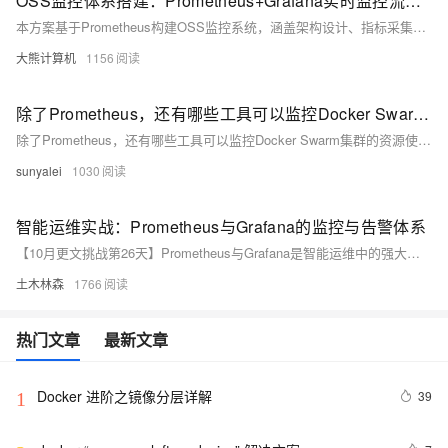
OSS监控体系搭建：Prometheus+Grafana实时监控流量、错误码、存储量（开源方案替代云监控自定义视图）
本方案基于Prometheus构建OSS监控系统，涵盖架构设计、指标采集、可视化、告警及性能优化，助力企业实现高可用、低成本的自建监控体系。
大熊计算机
1156
除了Prometheus，还有哪些工具可以监控Docker Swarm集群的资源使用情况？
除了Prometheus，还有哪些工具可以监控Docker Swarm集群的资源使用情况？
sunyalei
1030
智能运维实战：Prometheus与Grafana的监控与告警体系
【10月更文挑战第26天】Prometheus与Grafana是智能运维中的强大组合，前者是开源的系统监控和警报工具，后者是数据可视化平台。Prometheus具备时间序列数据库、多维数据模型、PromQL查询语言等特性，而Grafana支持多数据源、丰富的可视化选项和告警功能。两者结合可实现实时监控、灵活告警和高度定制化的仪表板，广泛应用于服务器、应用和数据库的监控。
土木林森
1766
热门文章
最新文章
Docker 进阶之镜像分层详解
39
1