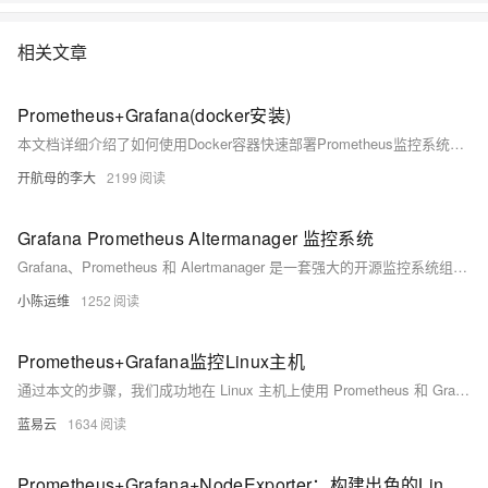
相关文章
Prometheus+Grafana(docker安装)
本文档详细介绍了如何使用Docker容器快速部署Prometheus监控系统和Grafana数据可视化平台。该方案适用于需要快速搭建监控环境的开发测试场景，具备部署简单、资源占用低、易于维护等特点。
开航母的李大
2199
Grafana Prometheus Altermanager 监控系统
Grafana、Prometheus 和 Alertmanager 是一套强大的开源监控系统组合。Prometheus 负责数据采集与存储，Alertmanager 处理告警通知，Grafana 提供可视化界面。本文简要介绍了这套系统的安装配置流程，包括各组件的下载、安装、服务配置及开机自启设置，并提供了访问地址和重启命令。适用于希望快速搭建高效监控平台的用户。
小陈运维
1252
Prometheus+Grafana监控Linux主机
通过本文的步骤，我们成功地在 Linux 主机上使用 Prometheus 和 Grafana 进行了监控配置。具体包括安装 Prometheus 和 Node Exporter，配置 Grafana 数据源，并导入预设的仪表盘来展示监控数据。通过这种方式，可以轻松实现对 Linux 主机的系统指标监控，帮助及时发现和处理潜在问题。
蓝易云
1634
Prometheus+Grafana+NodeExporter：构建出色的Linux监控解决方案，让你的运维更轻松