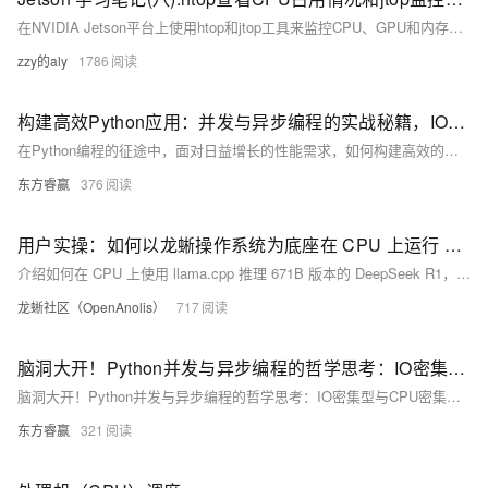
在NVIDIA Jetson平台上使用htop和jtop工具来监控CPU、GPU和内存的使用情况，并提供了安装和使用这些工具的具体命令。
zzy的aly
1786
构建高效Python应用：并发与异步编程的实战秘籍，IO与CPU密集型任务一网打尽！
在Python编程的征途中，面对日益增长的性能需求，如何构建高效的应用成为了每位开发者必须面对的课题。并发与异步编程作为提升程序性能的两大法宝，在处理IO密集型与CPU密集型任务时展现出了巨大的潜力。今天，我们将深入探讨这些技术的最佳实践，助你打造高效Python应用。
东方睿赢
376
用户实操：如何以龙蜥操作系统为底座在 CPU 上运行 DeepSeek-R1
介绍如何在 CPU 上使用 llama.cpp 推理 671B 版本的 DeepSeek R1，以及实际效果。
龙蜥社区（OpenAnolis）
717
脑洞大开！Python并发与异步编程的哲学思考：IO密集型与CPU密集型任务的智慧选择！
脑洞大开！Python并发与异步编程的哲学思考：IO密集型与CPU密集型任务的智慧选择！
东方睿赢
321