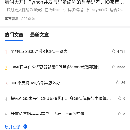
脑洞大开！Python并发与异步编程的哲学思考：IO密集型与CPU密集型任务的智慧选择！
【7月更文挑战第18天】在Python中，异步编程（如`asyncio`）适合处理IO密集型任务，通过非阻塞操作提高响应性，例如使用`aiohttp`进行异步HTTP请求。而对于CPU密集型任务，由于GIL的存在，多进程（`multiprocessing`）能实现并行计算，如使用进程池进行大量计算。明智选择并发模型是性能优化的关键，体现了对任务特性和编程哲学的深刻理解。
东方睿赢
298
热门文章
最新文章
至强E5-2600v4系列CPU一览表
4791
1
Java程序在K8S容器部署CPU和Memory资源限制相
5538
2
关设置
cpu不支持avx指令集怎么办
26
3
探索AIGC未来：CPU源码优化、多GPU编程与中国算力
6
4
瓶颈与发展
计算机基础-------硬盘、内存、cpu的理解
8
5
cpulimit 限制进程 CPU 资源 _ 笔记
3