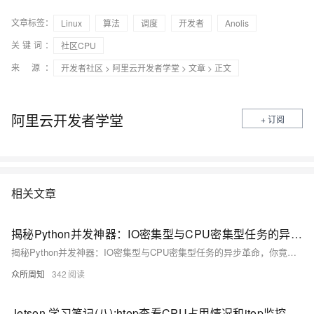
文章标签：
Linux
算法
调度
开发者
Anolis
关键词：
社区CPU
来 源：
开发者社区
>
阿里云开发者学堂
>
文章
> 正文
阿里云开发者学堂
+ 订阅
相关文章
揭秘Python并发神器：IO密集型与CPU密集型任务的异步革命，你竟还傻傻分不清？
揭秘Python并发神器：IO密集型与CPU密集型任务的异步革命，你竟还傻傻分不清？
众所周知
342
Jetson 学习笔记(八):htop查看CPU占用情况和jtop监控CPU和GPU