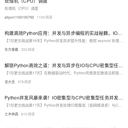
处理机（CPU）调度
处理机（CPU）调度
aliyun1100105792
1193
构建高效Python应用：并发与异步编程的实战秘籍，IO与CPU密集型任务一网打尽！
【7月更文挑战第16天】Python并发异步提升性能：使用`asyncio`处理IO密集型任务，如网络请求，借助事件循环实现非阻塞；`multiprocessing`模块用于CPU密集型任务，绕过GIL进行并行计算。通过任务类型识别、任务分割、避免共享状态、利用现代库和性能调优，实现高效编程。示例代码展示异步HTTP请求和多进程数据处理。
东方睿赢
352
解锁Python高效之道：并发与异步在IO与CPU密集型任务中的精准打击策略！
【7月更文挑战第17天】在数据驱动时代，Python凭借其优雅语法和强大库支持成为并发处理大规模数据的首选。并发与异步编程是关键，包括多线程、多进程和异步IO。对于IO密集型任务，如网络请求，可使用`concurrent.futures`和`asyncio`；CPU密集型任务则推荐多进程，如`multiprocessing`；`asyncio`适用于混合任务，实现等待IO时执行CPU任务。通过这些工具，开发者能有效优化资源，提升系统性能。
龙大吉
478
Python并发风暴来袭！IO密集型与CPU密集型任务并发策略大比拼，你站哪队？
【7月更文挑战第17天】Python并发处理IO密集型（如网络请求）与CPU密集型（如数学计算）任务。IO密集型适合多线程和异步IO，如`ThreadPoolExecutor`进行网页下载；CPU密集型推荐多进程，如`multiprocessing`模块进行并行计算。选择取决于任务类型，理解任务特性是关键，以实现最佳效率。
土木林森
810