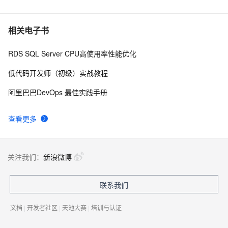
6
cpu分析利器 — async-profiler
6
7
相关电子书
RDS SQL Server CPU高使用率性能优化
解决(ARM64-ARMV8)嵌入式Linux系统下X264编码提
2
8
示：libx264 ：use cpu capability none！
低代码开发师（初级）实战教程
linux下查看cpu、内存和硬盘大小
618
9
阿里巴巴DevOps 最佳实践手册
2024阿里云幻兽帕鲁/Palworld服务器价格表(CPU/内存/
6
10
查看更多
带宽/磁盘收费标准)
关注我们：
新浪微博
联系我们
文档
|
开发者社区
|
天池大赛
|
培训与认证