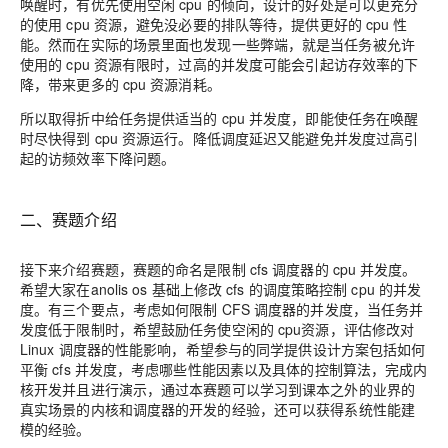
唤醒时，有优先使用
空闲 cpu
的倾向
，
设计的好处是可以更充分
的使用
cpu
资源，避免没必要的排队等待
，
提供更好的 cpu 性
能。然而在实际的场景里面也发现一些弊端，就是当任务被允许
使用的 cpu 资源有限时
，
过高的并发度可能会引起
访存
效率的下
降
，
带来更多的 cpu 资源消耗。
所以
取得折中给任务提供适当的
cpu 并发度
，
即
能使任务在唤醒
时尽快得到
cpu
资源运行。降低调度延迟又能避免并发度过高引
起的
访频
效率下降问题
。
二、赛题介绍
接下来介绍赛题
，
赛题的
命名是限制
cfs
调度器的 cp
u
并发度。
希望大家在
anolis
os
基础上修改
cfs
的调度策略控制
cpu 的
并发
度。有三个要点
，考虑如何限制 CFS 调度器的并发度，
当任务
并
发度低于限制时
，
希望鼓励任务使
空闲的
cpu资源
，
评估修改对
Linux 调度器的性能影响
，
希望参与的
同学提供
设计方案
包括如何
平衡 cfs 并发度
，
考虑哪些性能因素以及具体的控制算法
，
完成内
核开发并且进行演示
，
通过
本赛题可以学习到课本之外的
业界
的
真实场景
的内核和调度器的开发的经验
，
还可以获得系统性
能
建
模的
经验
。