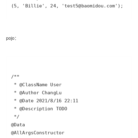
(5, 'Billie', 24, 'test5@baomidou.com');
pojo：