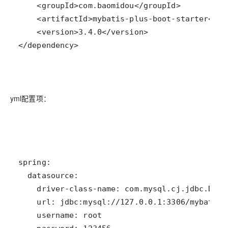
</dependency>
yml配置项：