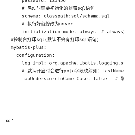
    mapUnderscoreToCamelCase: false
sql：