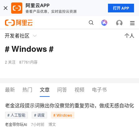
打开 APP
开发者社区
个人
# Windows #
2
关注
87761内容
最新
热门
文章
问答
视频
电子书
老金这段提示词揪出你没察觉的重复劳动，做成无感自动化
# 人工智能
# 调度
# Windows
老金带你玩AI
7小时前
博文