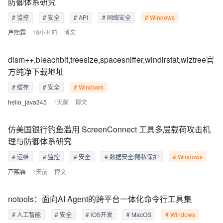
防御体系研究
# 监控
# 安全
# API
# 网络安全
# Windows
芦熙霖
19小时前
博文
dism++,bleachbit,treesize,spacesniffer,windirstat,wiztree官
方纯净下载地址
# 缓存
# 安全
# Windows
hello_java345
1天前
博文
仿美国银行钓鱼滥用 ScreenConnect 工具多层载荷攻击机
理与防御体系研究
# 运维
# 监控
# 安全
# 数据安全/隐私保护
# Windows
芦熙霖
1天前
博文
notools：面向AI Agent的跨平台一体化命令行工具集
# 人工智能
# 安全
# iOS开发
# MacOS
# Windows