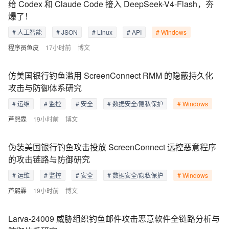
给 Codex 和 Claude Code 接入 DeepSeek-V4-Flash，夯
爆了！
# 人工智能
# JSON
# Linux
# API
# Windows
程序员鱼皮
17小时前
博文
仿美国银行钓鱼滥用 ScreenConnect RMM 的隐蔽持久化
攻击与防御体系研究
# 运维
# 监控
# 安全
# 数据安全/隐私保护
# Windows
芦熙霖
19小时前
博文
伪装美国银行钓鱼攻击投放 ScreenConnect 远控恶意程序
的攻击链路与防御研究
# 运维
# 监控
# 安全
# 数据安全/隐私保护
# Windows
芦熙霖
19小时前
博文
Larva-24009 威胁组织钓鱼邮件攻击恶意软件全链路分析与