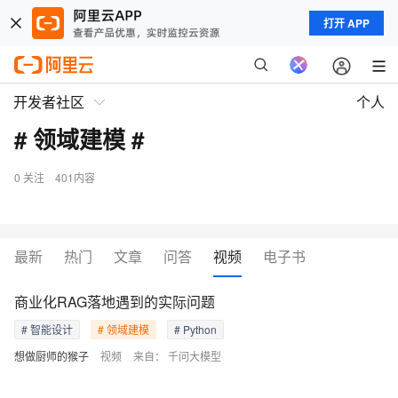
打开 APP
开发者社区
个人
# 领域建模 #
0
关注
401内容
最新
热门
文章
问答
视频
电子书
商业化RAG落地遇到的实际问题
# 智能设计
# 领域建模
# Python
想做厨师的猴子
视频
来自：
千问大模型