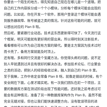
你要去一个陌生的地方，得先知道自己现在在哪儿是一个道理。把
自己的工作内容拆分成一个个小模块，分析每个模块可能会出现的
问题。比如说，你在开发一个软件，那用户登录这个模块可能会遇
到服务器故障、账号被盗之类的情况。针对这些可能的问题，就可
以想出对应的 Plan B 啦。
然后呢，要紧跟行业动态。技术这东西更新得可快了，今天流行这
个框架，明天可能就有更好用的冒出来。所以得时刻关注新技术，
看看哪些可以作为自己现有方案的替代。要是主方案因为技术过时
而卡壳了，备用方案就能及时顶上。
还有哦，多和同行交流是个宝藏方法。你觉得头疼的问题，说不定
别人早就遇到过并且有很好的解决办法。参加技术论坛、行业聚会
之类的活动，把别人的经验吸收过来，融入到自己的 Plan B 里。
至于我嘛，工作中肯定会常备 Plan B 呀。就像走钢丝的时候，有个
安全网在下面，心里才踏实呢。有一次我们团队在赶一个项目，主
要的数据库方案在测试阶段出现了性能问题。还好我之前考虑过可
能会有这种情况，准备了另一种数据库架构作为 Plan B，虽然不能
完全无缝对接，但也让我们能快速调整方向，没有耽误项目的进