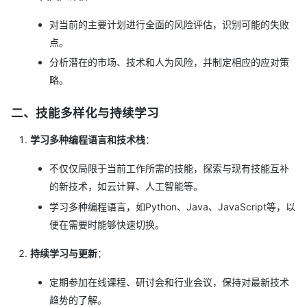
对当前的主要计划进行全面的风险评估，识别可能的失败
点。
分析潜在的市场、技术和人为风险，并制定相应的应对策
略。
二、技能多样化与持续学习
学习多种编程语言和技术栈
：
不仅仅局限于当前工作所需的技能，探索与现有技能互补
的新技术，如云计算、人工智能等。
注：楼层需为有效回答(符合互动主题)，灌水/同人账号/复制抄袭/
不当言论等回答将不予发奖。阿里云开发者社区有权对回答进行删
学习多种编程语言，如Python、Java、JavaScript等，以
除。获奖名单将于活动结束后5个工作日内公布，奖品将于7个工作
便在需要时能够快速切换。
日内进行发放，节假日顺延。奖品发放后请中奖用户及时关注站内
持续学习与更新
：
信并领取兑换，若超时未领取则默认放弃领奖，逾期将不进行补
发。
定期参加在线课程、研讨会和行业会议，保持对最新技术
趋势的了解。
中奖用户：