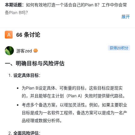
本期话题：
如何有效地打造一个适合自己的Plan B？工作中你会常
备Plan B吗？
展开
本期奖品：
截止2024年12月31日18时，参与本期话题讨论，将会
选出
3 个优质回答获得柿柿如意抱枕
，奖品前往
积分商城
进行兑
66
条讨论
换。快来参加讨论吧～
获得20积分
游客zed
优质讨论获奖规则：
不视字数多，结合自己的真实经历分享，回答
非 AI 生成。
一、明确目标与风险评估
未获得实物礼品的参与者将有机会获得 10-100 积分的奖励，所获
设定具体目标
：
积分可前往
积分商城
进行礼品兑换。
为Plan B设定具体、可衡量的目标，这些目标应是现实
的，并且能够在主计划（Plan A）失败时提供替代路径。
考虑多个备选方案，以增加灵活性。例如，如果主要职业
目标是成为一名软件工程师，备选方案可以是成为一名产
品经理或数据分析师。
全面风险评估
：