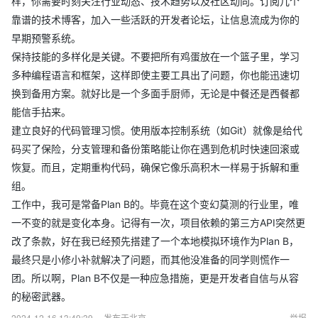
样，你需要时刻关注行业动态、技术趋势以及社区动向。订阅几个
靠谱的技术博客，加入一些活跃的开发者论坛，让信息流成为你的
早期预警系统。
保持技能的多样化是关键。不要把所有鸡蛋放在一个篮子里，学习
多种编程语言和框架，这样即使主要工具出了问题，你也能迅速切
换到备用方案。就好比是一个多面手厨师，无论是中餐还是西餐都
能信手拈来。
建立良好的代码管理习惯。使用版本控制系统（如Git）就像是给代
码买了保险，分支管理和备份策略能让你在遇到危机时快速回滚或
恢复。而且，定期重构代码，确保它像乐高积木一样易于拆解和重
组。
工作中，我可是常备Plan B的。毕竟在这个变幻莫测的行业里，唯
一不变的就是变化本身。记得有一次，项目依赖的第三方API突然更
改了条款，好在我已经预先搭建了一个本地模拟环境作为Plan B，
最终只是小修小补就解决了问题，而其他没准备的同学则慌作一
团。所以啊，Plan B不仅是一种应急措施，更是开发者自信与从容
的秘密武器。
2024-12-16 13:49:39
发布于北京
举报