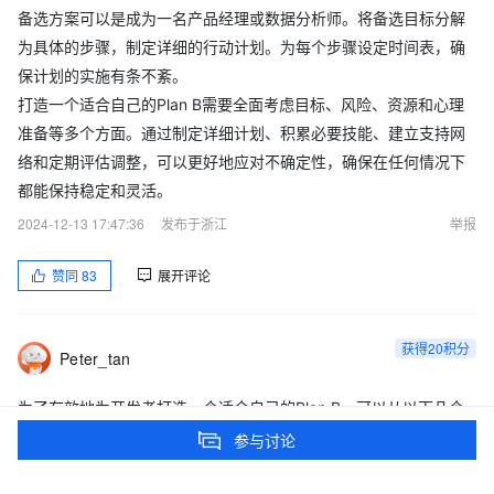
备选方案可以是成为一名产品经理或数据分析师。将备选目标分解
为具体的步骤，制定详细的行动计划。为每个步骤设定时间表，确
保计划的实施有条不紊。
打造一个适合自己的Plan B需要全面考虑目标、风险、资源和心理
准备等多个方面。通过制定详细计划、积累必要技能、建立支持网
络和定期评估调整，可以更好地应对不确定性，确保在任何情况下
都能保持稳定和灵活。
2024-12-13 17:47:36
发布于浙江
举报
赞同
83
展开评论
获得20积分
Peter_tan
为了有效地为开发者打造一个适合自己的Plan B，可以从以下几个
方面入手：
参与讨论
技能多样化：
学习多种编程语言和技术栈，不仅仅局限于当前工作所需的技能。