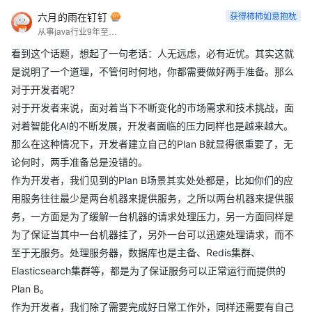
六月的雨在钉钉
获得柿柿如意抱枕
从事java行业9年至今，热爱技术，热爱以博文记录日常工作，csdn博主，座右铭是：让技术不再枯燥，让每一位技术人爱上技术
看到这个话题，想起了一句老话：人无远虑，必有近忧。其实这就
是说明了一个道理，不管何时何地，你都需要做好两手准备。那么
对于开发者呢？
对于开发者来说，面对着当下不断变化的市场需求和技术挑战，面
对着智能化AI的不断发展，开发者面临的压力同样也是越来越大。
那么在这种情况下，开发者建立自己的Plan B就显得很重要了，无
论何时，两手准备总是没错的。
作为开发者，我们见到的Plan B场景其实处处都是，比如你们的应
用服务往往最少是两台机器来提供服务，之所以两台机器来提供服
务，一方面是为了缓解一台机器的请求处理压力，另一方面同样是
为了保证当其中一台机器挂了，另外一台可以迅速处理请求，而不
至于无服务。处理服务器，数据库也是主备、Redis集群、
Elasticsearch集群等，都是为了保证服务可以正常运行而提供的
Plan B。
作为开发者，我们除了需要完成好日常工作外，同样还需要有自己