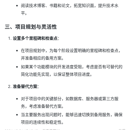
阅读技术博客、书籍和论文，拓宽知识面，提升技术水
截止到12月31日共收到67条有效回复，获奖用户如下：
平。
优质回答3个：用户28430138、一键难忘、六月的雨在钉钉
三、项目规划与灵活性
恭喜以上用户！感谢大家对本话题的支持～
设置多个里程碑和检查点
：
在项目规划中，为每个阶段设置明确的里程碑和检查点，
并准备相应的备用方案。
如果某个功能模块的开发进度受阻，考虑是否有可替代的
简化功能先实现，以保证整体项目进度。
准备替代方案
：
对于项目中的关键部分，如数据库、服务器或第三方服
务，考虑准备替代方案。
当主要服务出现问题时，能够迅速切换到备用服务，确保
项目的连续性和稳定性。