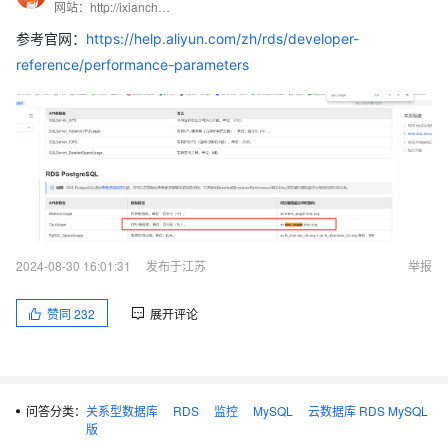
这个值应该代表的是mysql进程的cpu使用率对吧（不是的话受累告
网站：http://ixiancheng.cn/ 微信订阅号：小马哥学JAVA
诉一下含义），它是不是所有核时间片使用率的求和
参考官网：
https://help.aliyun.com/zh/rds/developer-
reference/performance-parameters
如果是，是否意味着这个值的范围是 0-400%
以及，mysql.cpu_usage=200%时为什么会触发平均cpu使用
>90%的告警，200% / 400%，cpu平均使用率大约50%左右
问题的分支2
如果这个值不是所有核时间片使用率的求和，
mysql.cpu_usage=100%是不是已经意味着当前rds实例所有cpu都
已经满负载了
2024-08-30 16:01:31
发布于江苏
举报
那么>100%是怎么达到的，超频了吗，以及这个值有理论的范围吗
（还是说100%及以下正常，否则不正常，但200%代表不正常到了
赞同
232
展开评论
什么程度）
问答分类：
关系型数据库
RDS
监控
MySQL
云数据库 RDS MySQL
版