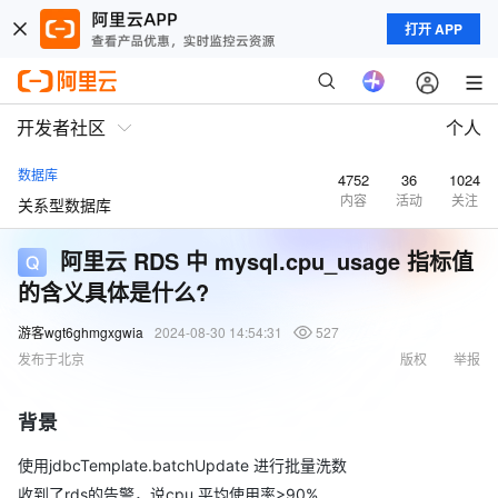
打开 APP
开发者社区
个人
数据库
4752
36
1024
内容
活动
关注
关系型数据库
阿里云 RDS 中 mysql.cpu_usage 指标值
的含义具体是什么?
游客wgt6ghmgxgwia
2024-08-30 14:54:31
527
发布于北京
版权
举报
背景
使用jdbcTemplate.batchUpdate 进行批量洗数
收到了rds的告警，说cpu 平均使用率>90%