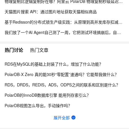
物理复制比逻辑复制好在哪？阿里云 PolarDB 物理复制秒级延迟解析
天猫图片搜索 API：通过图片地址获取天猫相似商品
基于Redisson的分布式锁生产级实践：从原理到高并发库存扣减实战
我们放了一个AI Agent自己测了一周，它把测试环境搞崩后，自己写了复盘报告申请了运维权限
热门讨论
热门文章
RDS在MySQL的基础上封装了什么，增加了什么功能？
PolarDB-X Zero 真的能30秒“零配置”速通吗？它能帮我做什么？
RDS，DRDS，REDIS，ADS，ODPS之间的联系和区别是什么？
PolarDB的InnoDB数据库引擎 能用列存索引么？
PolarDB视图怎么导出，手动操作吗？
win 环境下 docker 安装 polardb 本机用三方工具连接ip地址有特殊要求吗？
展开全部
这RDS服务算是SaaS还是PaaS呢？