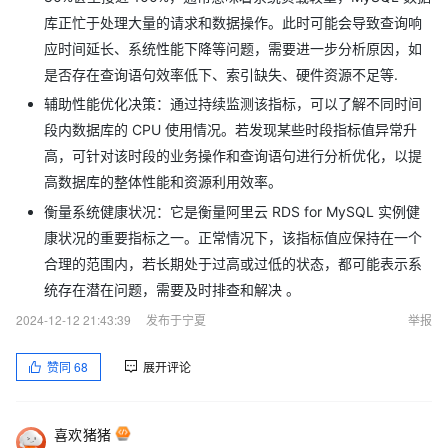
找了rds相关的文档，没有找到这个参数的具体说明
库正忙于处理大量的请求和数据操作。此时可能会导致查询响
在性能参数文档里看到两个类似的参数
应时间延长、系统性能下降等问题，需要进一步分析原因，如
是否存在查询语句效率低下、索引缺失、硬件资源不足等.
辅助性能优化决策：通过持续监测该指标，可以了解不同时间
段内数据库的 CPU 使用情况。若发现某些时段指标值异常升
监控项列表中只能看到 CPU使用率这几个字
高，可针对该时段的业务操作和查询语句进行分析优化，以提
高数据库的整体性能和资源利用效率。
衡量系统健康状况：它是衡量阿里云 RDS for MySQL 实例健
疑问
康状况的重要指标之一。正常情况下，该指标值应保持在一个
合理的范围内，若长期处于过高或过低的状态，都可能表示系
对于一个4c的rds实例，被下面两套问题绕晕了，问题集中在
统存在潜在问题，需要及时排查和解决 。
2024-12-12 21:43:39
发布于宁夏
举报
赞同
68
展开评论
受累大佬按下面两套问题帮忙捋一捋
问题的分支1：
喜欢猪猪