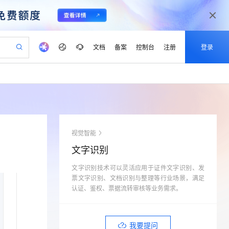
文档
备案
控制台
注册
登录
验
作计划
器
AI 活动
专业服务
服务伙伴合作计划
开发者社区
加入我们
产品动态
服务平台百炼
阿里云 OPC 创新助力计划
一站式生成采购清单，支持单品或批量购买
io：打造专属 AI 语音助手
S产品伙伴计划（繁花）
峰会
CS
造的大模型服务与应用开发平台
一句话生成原生可编辑精美 PPT 文稿
AI 生产力先锋
Al MaaS 服务伙伴赋能合作
域名
博文
Careers
至高可申请百万元
Qwen3.8-Max 模型上线
开启高性价比 AI 编程新体验
弹性可伸缩的云计算服务
Qwen-Audio-3.0-Realtime 端到端实时语音角色扮演
输入一句话想法, 轻松生成专业的 PPT
先锋实践拓展 AI 生产力的边界
Token 补贴，五大权
计划
海大会
伙伴信用分合作计划
商标
问答
社会招聘
视觉智能
益加速 OPC 成功
eek-V4-Pro
SS
一键部署幻兽帕鲁游戏服务器
飞天发布时刻
HOT
Open Search 向量检索版支
划
备案
电子书
校园招聘
文字识别
pSeek-V4-Pro
视频创作，一键激活电商全链路生产力
稳定、安全、高性价比、高性能的云存储服务
一键购买专属联机服务器，轻松开启游戏
所见，即是所愿
持视频检索 Pipeline 功能
更多支持
划
公司注册
镜像站
视频生成
语音识别与合成
文字识别技术可以灵活应用于证件文字识别、发
专属 QwenPaw
漫剧工坊：一站式动画创作平台
AI 实训营
HOT
应用身份服务 (IDaaS)
合作伙伴培训与认证
票文字识别、文档识别与整理等行业场景，满足
划
上云迁移
站生成，高效打造优质广告素材
全接入的云上超级电脑
从聊天伙伴进化为能主动干活的本地数字员工
快速生产连贯的高质量长漫剧
从基础到进阶，Agent 创客手把手教你
OpenClaw 管理能力上线
认证、鉴权、票据流转审核等业务需求。
lScope
我要反馈
e-1.1-T2V
Qwen3-TTS-Flash
查询合作伙伴
n Alibaba Cloud ISV 合作
代维服务
建企业门户网站
10 分钟搭建微信、支付宝小程序
MaxCompute MaxFrame 提
畅细腻的高质量视频
离线语音合成大模型，多语言方言自适应，低延迟高稳定
创新加速
ope
登录合作伙伴管理后台
我要建议
站，无忧落地极速上线
以可视化方式快速构建移动和 PC 门户网站
国内短信简单易用，安全可靠，秒级触达，全球覆盖200+国家和地区。
高效部署网站，快速应用到小程序
供自动弹性内存功能
我要提问