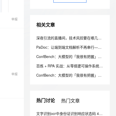
安全
我要投诉
e-1.1-I2V
Cosyvoice-V3-Flash
PolarDB
上云场景组合购
Milvus 弹性伸缩功能新增节
伴
漫剧创作，剧本、分镜、视频高效生成
100%兼容MySQL、PostgreSQL，兼容Oracle，支持集中和分布式
覆盖90%+业务场景，专享组合折扣价
点支持范围
畅自然，细节丰富
高表现力语音合成大模型，语音克隆听感自然
VPN
举报
ernetes 版 ACK
云聚AI 严选权益
AI 原生数据库服务发布
SSL 证书
2V
Fun-ASR
相关文章
，一键激活高效办公新体验
理容器应用的 K8s 服务
精选AI产品，从模型到应用全链提效
Agent 数据网关
文戏情感细腻自然，动作戏激烈拳拳到肉，实现更强表演能力
支持中英文自由切换，具备更强的噪声鲁棒性
堡垒机
AI 用量加速计划
云原生数据库 PolarDB
深夜引流的直播间，技术风控要在哪几层拦下
防火墙
、识别商机，让客服更高效、服务更出色。
新老同享，达量后返
Agentic Database 发布
PaDoc：让端到端文档解析不再串行——吞吐翻倍、延迟减半，质量还没掉
主机安全
应用
ConfBench：大模型的「我很有把握」，到底能不能信？
千问办公
NEW
AI 应用及服务市场
百炼 + RPA 实战：从零搭建可操作系统界面的 AI 智能体——内网离线部署与 EXE 打包分发完整方案
的智能体编程平台
一站式AI生产力平台
举报
AI 应用
ConfBench：大模型的「我很有把握」，到底能不能信？
伶鹊
企业级人与Agent协作平台，接入和调度多个数字员工
智能客服平台，对话机器人、对话分析、智能外呼
大模型
大模型服务平台百炼 - 全妙
自然语言处理
应用创作平台
多模态内容创作工具，已接入 DeepSeek
热门讨论
热门文章
数据标注
机器学习
文字识别ocr中身份证识别响应状态码 463 什么意思？