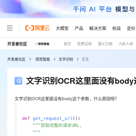
大模型
产品
解决方案
权益
定价
开发者社区
首页
免费试用
通义万相
人脸人体
大模型
产品
解决方案
权益
定价
云市场
伙伴
服务
了解阿里云
精选产品
精选解决方案
普惠上云
产品定价
精选商城
成为销售伙伴
售前咨询
为什么选择阿里云
千问AI平台
开发者社区
视觉智能
文字识别
正文
了解云产品的定价详情
大模型服务平台百炼
千问办公，解锁你的工作
普惠上云 官方力荐
分销伙伴
在线服务
网站建设
什么是云计算
大
大模型服务与应用平台
企业级Agent产品，直接
云服务器38元/年起，超
咨询伙伴
多端小程序
技术领先
文字识别OCR这里面没有bod
云上成本管理
售后服务
轻量应用服务器
Agency Agents：拥
官方推荐返现计划
大模型
精选产品
精选解决方案
Salesforce 国际版订阅
稳定可靠
管理和优化成本
推荐新用户得奖励，单订单
销售伙伴合作计划
自助服务
友盟天域
安全合规
人工智能与机器学习
AI
文字识别OCR这里面没有body这个参数，什么原因呀？
文本生成
云数据库 RDS
HappyHorse 打造一
云工开物
无影生态合作计划
在线服务
观测云
分析师报告
高校专属算力普惠，学生认
计算
互联网应用开发
Qwen3.8-Max
HOT
Salesforce On Alibaba C
工单服务
Tuya 物联网平台阿里云
研究报告与白皮书
人工智能平台 PAI
快速拥有专属 OpenClaw
大模
Consulting Partner 合
大数据
容器
智能体时代全能旗舰模型
免费试用
短信专区
一站式AI开发、训练和推
蓝凌 OA
AI 大模型销售与服务生
现代化应用