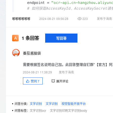
存储
天池大赛
Qwen3.7-Plus
云解析DNS
解决方案免费试用 新老
电子合同
最高领取价值200元试用
能看、能想、能动手的多模
安全
网络与CDN
AI 算法大赛
畅捷通
嘟嘟嘟嘟嘟嘟
2024-08-21 09:56:28
223
发布于海南
大数据开发治理平台 Data
AI 产品 免费试用
网络
安全
云开发大赛
Qwen3-VL-Plus
Tableau 订阅
1亿+ 大模型 tokens 和 
可观测
入门学习赛
中间件
AI空中课堂在线直播课
云防火墙
140+云产品 免费试用
1
条回答
写回答
上云与迁云
云原生的云上边界网络安全
产品新客免费试用，最长1
数据库
生态解决方案
大模型服务
企业出海
大模型ACA认证体验
大数据计算
番茄酱脑袋
助力企业全员 AI 认知与能
行业生态解决方案
千问AI平台-Token Plan
政企业务
媒体服务
需要根据签名说明自己加。此回答整理自钉群“【官方】阿
开发者生态解决方案
企业服务与云通信
2024-08-21 11:38:29
发布于海南
千问AI平台-模型体验
AI 开发和 AI 应用解决
在线体验全尺寸、多种模态
赞同
7
展开评论
域名与网站
Happy 系列大模型
终端用户计算
Serverless
问答分类：
文字识别
文字识别
视觉智能开放平台
问答标签：
文字识别ocr
文字识别印刷文字识别body
开发工具