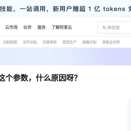
云市场
伙伴
服务
了解阿里云
分割抠图
文字识别
内容审核
视觉生产
图像识别
探索云世界
AI 特惠
数据与 API
成为产品伙伴
企业增值服务
最佳实践
价格计算器
AI 场景体
基础软件
产品伙伴合
阿里云认证
市场活动
配置报价
大模型
自助选配和估算价格
新方式
睿译宝，AI翻译排版一步到位
智启 AI 普惠权益
产品生态集成认证中心
企业支持计划
云上春晚
域名与网站
千问官方 MaaS 平台，为开发者和 Agent 而生，新用户赠送 1 亿 + tokens 额度
Qwen Aud
AI Coding
阿里云Maa
2026 阿里云
云服务器 E
为企业打
数据集
Windows
大模型认证
模型
NEW
NEW
交付可用成果
值低价云产品抢先购
上传文档即自动完成翻译和格式还原
至高享 1亿+免费 tokens，加速 Al 应用落地
提供智能易用的域名与建站服务
智能编程，一键
安全可靠、
产品生态伙伴
专家技术服务
云上奥运之旅
弹性计算合作
阿里云中企出
手机三要素
宝塔 Linux
全部认证
y这个参数，什么原因呀？
价格优势
有专属领域专家
GLM-5.2：长任务时代开源旗舰模型
阿里云 OPC 创新助力计划
千问大模型
即刻拥有 DeepS
AI 电商营销
对象存储 O
大模型
产品生态伙伴工作台
企业增值服务台
云栖战略参考
云存储合作计
云栖大会
身份实名认证
CentOS
训练营
推动算力普惠，释放技术红利
最高返9万
多领域专家智能体,一键组建 AI 虚拟交付团队
快速构建应用程序和网站，即刻迈出上云第一步
至高百万元 Token 补贴，加速一人公司成长
多元化、高性能、安全可靠的大模型服务
真正可用的 1M 上下文,一次完成代码全链路开发
轻松解锁专属 Dee
从图文生成到
云上的中国
数据库合作计
活动全景
短信
Docker
图片和
站式影视创作平台
Hermes Agent，打造自进化智能体
Token Plan 模型订阅计划
数字证书管理服务（原SSL证书）
5 分钟轻松部署
AI 广告创作
无影云电脑
企业成长
NEW
信息公告
看见新力量
云网络合作计
OCR 文字识别
JAVA
证享300元代金券
可视化编排打通从文字构思到成片全链路闭环
全托管，含MySQL、PostgreSQL、SQL Server、MariaDB多引擎
自主进化，持久记忆，越用越聪明
Qwen3.8-Max 首发尝鲜，限时加量 10 倍，夜间低至2折
实现全站HTTPS，呈现可信的WEB访问
图文、视频一
随时随地安
魔搭 Mode
Kimi-K3
HappyHors
NEW
loud
服务实践
官网公告
金融模力时刻
Salesforce O
版
发票查验
全能环境
Claude Code + GStack 打造工程团队
千问办公，限时限量积分加倍
Qoder
低代码高效构
AI 建站
短信服务
型
NEW
作计划
Kimi 最新旗舰模型，长程编程与推理利器
让文字生成流
计划
创新中心
魔搭 ModelSc
健康状态
理服务
让AI从“聊天伙伴”进化为能干活的“数字员工”
安装技能 GStack，拥有专属 AI 工程团队
你的AI工作搭子，覆盖日常办公高频场景
面向真实软件的智能体编程平台
0 代码专业建
客户案例
天气预报查询
操作系统
态合作计划