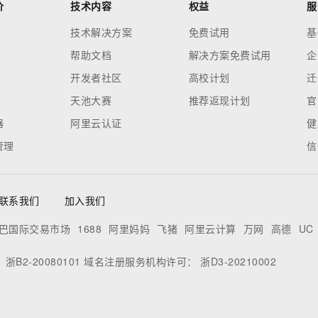
价
技术内容
权益
服
技术解决方案
免费试用
基
帮助文档
解决方案免费试用
企
开发者社区
高校计划
迁
天池大赛
推荐返现计划
官
器
阿里云认证
健
管理
信
联系我们
加入我们
巴国际交易市场
1688
阿里妈妈
飞猪
阿里云计算
万网
高德
UC
：
浙B2-20080101
域名注册服务机构许可：
浙D3-20210002