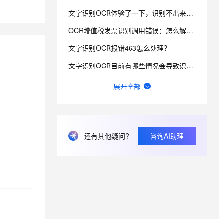
文字识别OCR体验了一下，识别不出来，麻烦帮我看下怎么解决？
息提取
与 AI 智能体进行实时音视频通话
OCR增值税发票识别调用错误：怎么解决？
从文本、图片、视频中提取结构化的属性信息
构建支持视频理解的 AI 音视频实时通话应用
文字识别OCR报错463怎么处理？
t.diy 一步搞定创意建站
构建大模型应用的安全防护体系
文字识别OCR目前有哪些情况会导致识别失败？
通过自然语言交互简化开发流程,全栈开发支持
通过阿里云安全产品对 AI 应用进行安全防护
这个图片我要提取所有的基金名称，金额，昨日收益，持有收益及收益率，要用文字识别OCR的哪个模式？
展开全部
ocr通用文字识别后付费和资源包价格是不一样吗？
文字识别OCR这个识别，咋都跑偏了，而且非常不准，请问，如何改善？
文字识别OCR报错400是什么原因？
还有其他疑问?
咨询AI助理
文字识别ocr识别图片有大小限制吗？