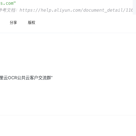
Deepseek-v4-pro
HappyHors
同享
万小智 AI 建站低至 15元/月
Qoder CN
AI 短剧/漫剧
云原生数据库 
快递物流查询
WordPress
成为服务伙
高校合作
点，立即开启云上创新
覆盖公网/内网、递归/权威、移动APP等全场景解析服务
送.CN域名，送备案服务码
基于千问大模型等，支持代码智能生成、研发智能问答
AI助力短剧
态智能体模型
旗舰 MoE 大模型，百万上下文与顶尖推理能力
图生视频，流
Ubuntu
服务生态伙伴
云工开物
企业应用
分享
版权
Works
Night Plan 支持 Qwen 3.8-Max
云原生大数据计算服务 MaxCompute
AI 办公
容器服务 Kub
NEW
GLM-5.2
Wan2.7-T
Red Hat
30+ 款产品免费体验
Data Agent 驱动的一站式 Data+AI 开发治理平台
夜间 5 折，Qwen/Meoo/TokenPlan 客户专享
面向分析的企业级SaaS模式云数据仓库
AI智能应用
提供一站式管
科研合作
视觉 Coding、空间感知、多模态思考等全面升级
1M上下文，专为长程任务能力而生
ERP
堂（旗舰版）
SUSE
智能客服
CRM
防护产品
2个月
自动承接线索
建站小程序
OA 办公系统
AI 应用构建
大模型原生
力提升
财税管理
模板建站
Qoder
大模型服务平台百炼-应用模版
HOT
NEW
里云OCR公共云客户交流群”
面向真实软件
个人版上线、团队版降价；千问3.8-Max首发发尝鲜
丰富多元化的应用模版和解决方案
400电话
定制建站
万有无界
大模型服务平台百炼-智能体
方案
广告营销
模板小程序
的模型效果
灵活可视化地构建企业级 Agent
定制小程序
秒悟
人工智能平台 PAI
APP 开发
云端极速 AI 
新一代 AI 视频生成模型，深度适配广告营销等场景
AI Native 的算法工程平台，一站式完成建模、训练、推理服务部署
建站系统