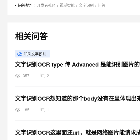
大模型解决方案
问答地址：
开发者社区
>
视觉智能
>
文字识别
>
问答
迁移与运维管理
快速部署 Dify，高效搭建 
专有云
相关问答
10 分钟在聊天系统中增加
印刷文字识别
文字识别OCR type 传 Advanced 是能识
357
2
文字识别OCR想知道的那个body没有在里体现出
185
1
文字识别OCR这里面还url，就是网络图片能请求