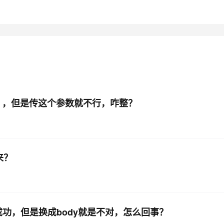
AI 应用
10分钟微调：让0.6B模型媲美235B模
多模态数据信
型
依托云原生高可用架构,实现Dify私有化部署
用1%尺寸在特定领域达到大模型90%以上效果
一个 AI 助手
超强辅助，Bol
即刻拥有 DeepSeek-R1 满血版
在企业官网、通讯软件中为客户提供 AI 客服
多种方案随心选，轻松解锁专属 DeepSeek
别图片的 ，但是传这个参数就不行，咋整？
来？
成功，但是换成body就是不对，怎么回事？