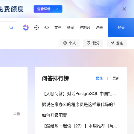
文档
备案
控制台
注册
登录
个人
积分
发布
验
作计划
器
AI 活动
专业服务
服务伙伴合作计划
开发者社区
加入我们
产品动态
服务平台百炼
阿里云 OPC 创新助力计划
一站式生成采购清单，支持单品或批量购买
io：打造专属 AI 语音助手
S产品伙伴计划（繁花）
峰会
CS
造的大模型服务与应用开发平台
一句话生成原生可编辑精美 PPT 文稿
AI 生产力先锋
Al MaaS 服务伙伴赋能合作
域名
博文
Careers
至高可申请百万元
Qwen3.8-Max 模型上线
开启高性价比 AI 编程新体验
弹性可伸缩的云计算服务
Qwen-Audio-3.0-Realtime 端到端实时语音角色扮演
输入一句话想法, 轻松生成专业的 PPT
先锋实践拓展 AI 生产力的边界
Token 补贴，五大权
计划
海大会
伙伴信用分合作计划
商标
问答
社会招聘
问答排行榜
最热
最新
益加速 OPC 成功
eek-V4-Pro
SS
一键部署幻兽帕鲁游戏服务器
飞天发布时刻
HOT
Open Search 向量检索版支
划
备案
电子书
校园招聘
pSeek-V4-Pro
视频创作，一键激活电商全链路生产力
稳定、安全、高性价比、高性能的云存储服务
一键购买专属联机服务器，轻松开启游戏
所见，即是所愿
持视频检索 Pipeline 功能
更多支持
【大咖问答】对话PostgreSQL 中国社区发起人之一，阿里云数据库高级专家 德哥
划
公司注册
镜像站
视频生成
语音识别与合成
专属 QwenPaw
漫剧工坊：一站式动画创作平台
AI 实训营
HOT
应用身份服务 (IDaaS)
据说在家办公的程序员是这样写代码的？
合作伙伴培训与认证
划
上云迁移
站生成，高效打造优质广告素材
全接入的云上超级电脑
从聊天伙伴进化为能主动干活的本地数字员工
快速生产连贯的高质量长漫剧
从基础到进阶，Agent 创客手把手教你
OpenClaw 管理能力上线
lScope
我要反馈
e-1.1-T2V
Qwen3-TTS-Flash
举报
如何升级配置
查询合作伙伴
n Alibaba Cloud ISV 合作
代维服务
建企业门户网站
10 分钟搭建微信、支付宝小程序
MaxCompute MaxFrame 提
畅细腻的高质量视频
离线语音合成大模型，多语言方言自适应，低延迟高稳定
创新加速
ope
登录合作伙伴管理后台
【藏经阁一起读（27）】本周推荐《Apache Flink案例集（2022版）》，你有哪些心得？
我要建议
站，无忧落地极速上线
以可视化方式快速构建移动和 PC 门户网站
国内短信简单易用，安全可靠，秒级触达，全球覆盖200+国家和地区。
高效部署网站，快速应用到小程序
供自动弹性内存功能