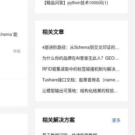
安全
【精品问答】python技术1000问(1)
我要投诉
e-1.1-I2V
Cosyvoice-V3-Flash
PolarDB
上云场景组合购
Milvus 弹性伸缩功能新增节
伴
漫剧创作，剧本、分镜、视频高效生成
100%兼容MySQL、PostgreSQL，兼容Oracle，支持集中和分布式
覆盖90%+业务场景，专享组合折扣价
点支持范围
畅自然，细节丰富
高表现力语音合成大模型，语音克隆听感自然
VPN
ernetes 版 ACK
云聚AI 严选权益
AI 原生数据库服务发布
SSL 证书
2V
Fun-ASR
，一键激活高效办公新体验
理容器应用的 K8s 服务
精选AI产品，从模型到应用全链提效
Agent 数据网关
相关文章
文戏情感细腻自然，动作戏激烈拳拳到肉，实现更强表演能力
支持中英文自由切换，具备更强的噪声鲁棒性
hema 能
堡垒机
AI 用量加速计划
云原生数据库 PolarDB
防火墙
4层进阶路径：从Schema到交叉印证的内容重构方法
、识别商机，让客服更高效、服务更出色。
新老同享，达量后返
Agentic Database 发布
举报
主机安全
应用
为什么你的品牌在AI里查无此人？GEO优化的五个关键动作
RFID密集读取中的标签碰撞机制与解决方案
千问办公
NEW
AI 应用及服务市场
的智能体编程平台
一站式AI生产力平台
Tushare接口文档：股票曾用名（namechange）
AI 应用
伶鹊
让模型输出可落地：结构化结果的校验、重试与降级实践
企业级人与Agent协作平台，接入和调度多个数字员工
智能客服平台，对话机器人、对话分析、智能外呼
大模型
大模型服务平台百炼 - 全妙
自然语言处理
应用创作平台
多模态内容创作工具，已接入 DeepSeek
相关解决方案
数据标注
更多
机器学习