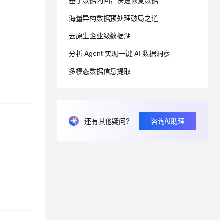
基于数据闪回，快速恢复数据
海量异构数据预处理破局之道
息提取
与 AI 智能体进行实时音视频通话
云原生企业级数据湖
从文本、图片、视频中提取结构化的属性信息
构建支持视频理解的 AI 音视频实时通话应用
分析 Agent 实现一键 AI 数据洞察
t.diy 一步搞定创意建站
构建大模型应用的安全防护体系
通过自然语言交互简化开发流程,全栈开发支持
通过阿里云安全产品对 AI 应用进行安全防护
多模态数据信息提取
还有其他疑问?
咨询AI助理