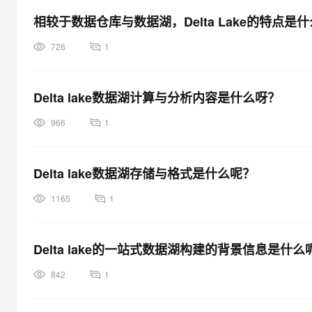
大模型解决方案
相较于数据仓库与数据湖，Delta Lake的特点是
迁移与运维管理
快速部署 Dify，高效搭建 
726
1
专有云
10 分钟在聊天系统中增加
Delta lake数据湖计算与分析内容是什么呀？
966
1
Delta lake数据湖存储与格式是什么呢？
1165
1
Delta lake的一站式数据湖构建的背景信息是什么
842
1