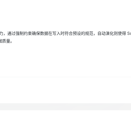
Deepseek-v4-pro
HappyHors
同享
万小智 AI 建站低至 15元/月
Qoder CN
AI 短剧/漫剧
云原生数据库 
快递物流查询
WordPress
成为服务伙
高校合作
点，立即开启云上创新
覆盖公网/内网、递归/权威、移动APP等全场景解析服务
送.CN域名，送备案服务码
基于千问大模型等，支持代码智能生成、研发智能问答
AI助力短剧
态智能体模型
旗舰 MoE 大模型，百万上下文与顶尖推理能力
图生视频，流
Ubuntu
服务生态伙伴
云工开物
企业应用
Works
Night Plan 支持 Qwen 3.8-Max
云原生大数据计算服务 MaxCompute
AI 办公
容器服务 Kub
NEW
GLM-5.2
Wan2.7-T
Red Hat
30+ 款产品免费体验
Data Agent 驱动的一站式 Data+AI 开发治理平台
夜间 5 折，Qwen/Meoo/TokenPlan 客户专享
面向分析的企业级SaaS模式云数据仓库
AI智能应用
提供一站式管
科研合作
视觉 Coding、空间感知、多模态思考等全面升级
1M上下文，专为长程任务能力而生
演化的能力，通过强制约束确保数据在写入时符合预设的规范，自动演化则使得 Sc
ERP
堂（旗舰版）
SUSE
智能客服
据质量。
CRM
防护产品
2个月
自动承接线索
建站小程序
OA 办公系统
AI 应用构建
大模型原生
力提升
财税管理
模板建站
Qoder
大模型服务平台百炼-应用模版
HOT
NEW
面向真实软件
个人版上线、团队版降价；千问3.8-Max首发发尝鲜
丰富多元化的应用模版和解决方案
400电话
定制建站
万有无界
大模型服务平台百炼-智能体
方案
广告营销
模板小程序
的模型效果
灵活可视化地构建企业级 Agent
定制小程序
秒悟
人工智能平台 PAI
APP 开发
云端极速 AI 
新一代 AI 视频生成模型，深度适配广告营销等场景
AI Native 的算法工程平台，一站式完成建模、训练、推理服务部署
建站系统