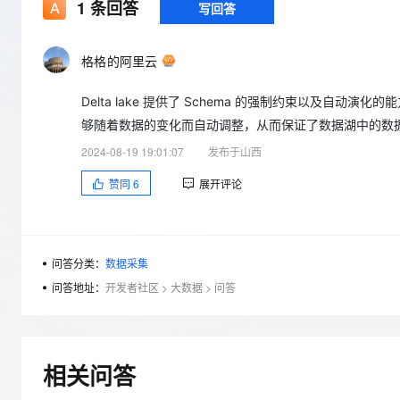
存储
天池大赛
1
条回答
写回答
Qwen3.7-Plus
云解析DNS
解决方案免费试用 新老
电子合同
最高领取价值200元试用
能看、能想、能动手的多模
安全
网络与CDN
AI 算法大赛
畅捷通
格格的阿里云
大数据开发治理平台 Data
AI 产品 免费试用
网络
安全
云开发大赛
Qwen3-VL-Plus
Tableau 订阅
1亿+ 大模型 tokens 和 
Delta lake 提供了 Schema 的强制约束以及自动
可观测
入门学习赛
中间件
AI空中课堂在线直播课
云防火墙
140+云产品 免费试用
够随着数据的变化而自动调整，从而保证了数据湖中的数
上云与迁云
云原生的云上边界网络安全
产品新客免费试用，最长1
数据库
2024-08-19 19:01:07
发布于山西
生态解决方案
大模型服务
企业出海
大模型ACA认证体验
大数据计算
赞同
6
展开评论
助力企业全员 AI 认知与能
行业生态解决方案
千问AI平台-Token Plan
政企业务
媒体服务
开发者生态解决方案
企业服务与云通信
问答分类：
数据采集
千问AI平台-模型体验
AI 开发和 AI 应用解决
在线体验全尺寸、多种模态
问答地址：
开发者社区
>
大数据
>
问答
域名与网站
Happy 系列大模型
终端用户计算
Serverless
相关问答
开发工具