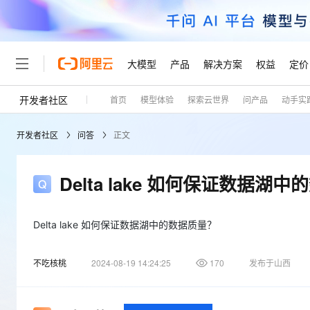
大模型
产品
解决方案
权益
定价
开发者社区
首页
模型体验
探索云世界
问产品
动手实
大模型
产品
解决方案
权益
定价
云市场
伙伴
服务
了解阿里云
精选产品
精选解决方案
普惠上云
产品定价
精选商城
成为销售伙伴
售前咨询
为什么选择阿里云
千问AI平台
开发者社区
问答
正文
了解云产品的定价详情
大模型服务平台百炼
千问办公，解锁你的工作
普惠上云 官方力荐
分销伙伴
在线服务
网站建设
什么是云计算
大
大模型服务与应用平台
企业级Agent产品，直接
云服务器38元/年起，超
咨询伙伴
多端小程序
技术领先
Delta lake 如何保证数据湖
云上成本管理
售后服务
轻量应用服务器
Agency Agents：拥
官方推荐返现计划
大模型
精选产品
精选解决方案
Salesforce 国际版订阅
稳定可靠
管理和优化成本
推荐新用户得奖励，单订单
销售伙伴合作计划
自助服务
友盟天域
安全合规
人工智能与机器学习
AI
Delta lake 如何保证数据湖中的数据质量？
文本生成
云数据库 RDS
HappyHorse 打造一
云工开物
无影生态合作计划
在线服务
观测云
分析师报告
高校专属算力普惠，学生认
计算
互联网应用开发
Qwen3.8-Max
不吃核桃
2024-08-19 14:24:25
170
发布于山西
HOT
Salesforce On Alibaba C
工单服务
Tuya 物联网平台阿里云
研究报告与白皮书
人工智能平台 PAI
快速拥有专属 OpenClaw
大模
Consulting Partner 合
大数据
容器
智能体时代全能旗舰模型
免费试用
短信专区
一站式AI开发、训练和推
蓝凌 OA
AI 大模型销售与服务生
现代化应用