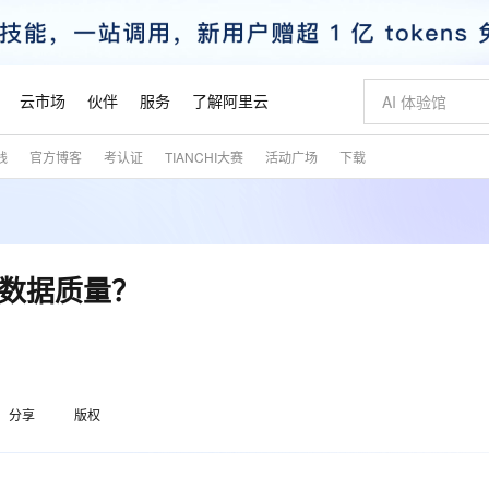
云市场
伙伴
服务
了解阿里云
践
官方博客
考认证
TIANCHI大赛
活动广场
下载
AI 特惠
数据与 API
成为产品伙伴
企业增值服务
最佳实践
价格计算器
AI 场景体
基础软件
产品伙伴合
阿里云认证
市场活动
配置报价
大模型
自助选配和估算价格
新方式
睿译宝，AI翻译排版一步到位
智启 AI 普惠权益
产品生态集成认证中心
企业支持计划
云上春晚
域名与网站
千问官方 MaaS 平台，为开发者和 Agent 而生，新用户赠送 1 亿 + tokens 额度
Qwen Aud
AI Coding
阿里云Maa
2026 阿里云
云服务器 E
为企业打
数据集
Windows
大模型认证
模型
NEW
NEW
交付可用成果
值低价云产品抢先购
上传文档即自动完成翻译和格式还原
至高享 1亿+免费 tokens，加速 Al 应用落地
提供智能易用的域名与建站服务
智能编程，一键
安全可靠、
产品生态伙伴
专家技术服务
云上奥运之旅
弹性计算合作
阿里云中企出
手机三要素
宝塔 Linux
全部认证
中的数据质量？
价格优势
有专属领域专家
GLM-5.2：长任务时代开源旗舰模型
阿里云 OPC 创新助力计划
千问大模型
即刻拥有 DeepS
AI 电商营销
对象存储 O
大模型
产品生态伙伴工作台
企业增值服务台
云栖战略参考
云存储合作计
云栖大会
身份实名认证
CentOS
训练营
推动算力普惠，释放技术红利
最高返9万
多领域专家智能体,一键组建 AI 虚拟交付团队
快速构建应用程序和网站，即刻迈出上云第一步
至高百万元 Token 补贴，加速一人公司成长
多元化、高性能、安全可靠的大模型服务
真正可用的 1M 上下文,一次完成代码全链路开发
轻松解锁专属 Dee
从图文生成到
云上的中国
数据库合作计
活动全景
短信
Docker
图片和
站式影视创作平台
Hermes Agent，打造自进化智能体
Token Plan 模型订阅计划
数字证书管理服务（原SSL证书）
5 分钟轻松部署
AI 广告创作
无影云电脑
企业成长
NEW
信息公告
看见新力量
云网络合作计
OCR 文字识别
JAVA
证享300元代金券
可视化编排打通从文字构思到成片全链路闭环
全托管，含MySQL、PostgreSQL、SQL Server、MariaDB多引擎
自主进化，持久记忆，越用越聪明
Qwen3.8-Max 首发尝鲜，限时加量 10 倍，夜间低至2折
实现全站HTTPS，呈现可信的WEB访问
图文、视频一
随时随地安
魔搭 Mode
Kimi-K3
HappyHors
分享
版权
NEW
loud
服务实践
官网公告
金融模力时刻
Salesforce O
版
发票查验
全能环境
Claude Code + GStack 打造工程团队
千问办公，限时限量积分加倍
Qoder
低代码高效构
AI 建站
短信服务
型
NEW
作计划
Kimi 最新旗舰模型，长程编程与推理利器
让文字生成流
计划
创新中心
魔搭 ModelSc
健康状态
理服务
让AI从“聊天伙伴”进化为能干活的“数字员工”
安装技能 GStack，拥有专属 AI 工程团队
你的AI工作搭子，覆盖日常办公高频场景
面向真实软件的智能体编程平台
0 代码专业建
客户案例
天气预报查询
操作系统
态合作计划