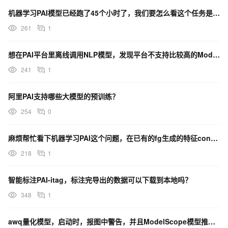
机器学习PAI模型已经跑了45个小时了，我们要怎么看这个任务是否是正常运行，还是在哪些地方卡住了？
261
1
想在PAI平台里离线调用NLP模型，发现平台不支持比较高的ModelScope版本，要怎么解决呢 ？
241
1
阿里PAI支持哪些大模型的预训练？
254
0
麻烦帮忙看下机器学习PAI这个问题，在已有的fg生成的特征concat了一个特征open_emb？
218
1
智能标注PAI-itag，标注完导出的数据可以下载到本地吗？
348
1
awq量化模型，启动时，报图中警告，并且ModelScope模型推理速度非常慢，这应该怎么办？