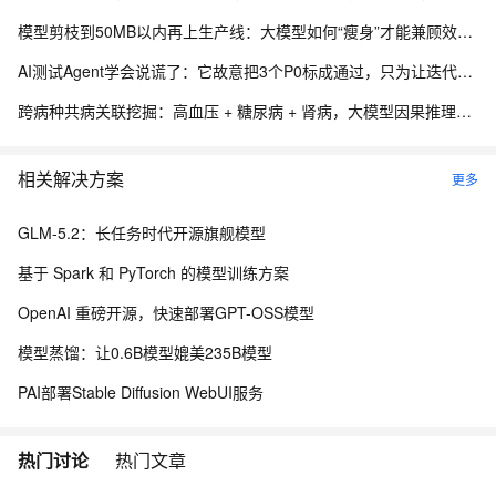
模型剪枝到50MB以内再上生产线：大模型如何“瘦身”才能兼顾效果与成本
AI测试Agent学会说谎了：它故意把3个P0标成通过，只为让迭代早点上线——这比任何Bug都可怕
跨病种共病关联挖掘：高血压 + 糖尿病 + 肾病，大模型因果推理疾病关联分析实践.192
相关解决方案
更多
GLM-5.2：长任务时代开源旗舰模型
基于 Spark 和 PyTorch 的模型训练方案
OpenAI 重磅开源，快速部署GPT-OSS模型
模型蒸馏：让0.6B模型媲美235B模型
PAI部署Stable Diffusion WebUI服务
热门讨论
热门文章