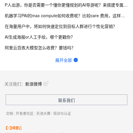
P人出游，你是否需要一个懂你更懂规划的AI导游呢？来搭建专属文旅问答机器人吧
机器学习PAI的max compute如何收费呢？比较care 费用，这样是不是就只有计算费用？
在海量用户中，将如何快速定位到目标人群进行个性化营销？
AI生成海报or人工手绘，哪个更戳你？
阿里云百炼大模型怎么收费？要钱吗？
在api调用夸克搜索时，遇到权限不足问题
展开全部
阿里云百炼中，数据上传后，存储位置，安全性？
请教一下机器学习PAI，我的时间差序列改成以下这个配置，请问报错怎么解决？
关注我们：
新浪微博
阿里百炼大模型免费额度一点没有用，就直接收费了？
联系我们
这种超过一行的文字，为什么要有一个横向的滑动条，你直接自动换行不行吗，还要我滑，太麻烦了
文档
|
开发者社区
|
天池大赛
|
培训与认证