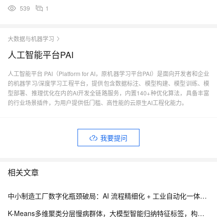
539
1
大数据与机器学习
人工智能平台PAI
人工智能平台 PAI（Platform for AI，原机器学习平台PAI）是面向开发者和企业
的机器学习/深度学习工程平台，提供包含数据标注、模型构建、模型训练、模
型部署、推理优化在内的AI开发全链路服务，内置140+种优化算法，具备丰富
的行业场景插件，为用户提供低门槛、高性能的云原生AI工程化能力。
我要提问
相关文章
中小制造工厂数字化瓶颈破局：AI 流程精细化 + 工业自动化一体化落地架构实践
K-Means多维聚类分层慢病群体，大模型智能归纳特征标签，构建慢病人群健康画像.191