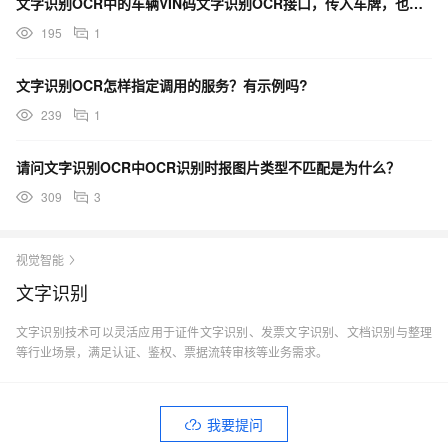
文字识别OCR中的车辆VIN码文字识别OCR接口，传入车牌，也返回成功。这是为什么？
195
1
文字识别OCR怎样指定调用的服务？有示例吗?
239
1
请问文字识别OCR中OCR识别时报图片类型不匹配是为什么？
309
3
视觉智能
文字识别
文字识别技术可以灵活应用于证件文字识别、发票文字识别、文档识别与整理
等行业场景，满足认证、鉴权、票据流转审核等业务需求。
我要提问