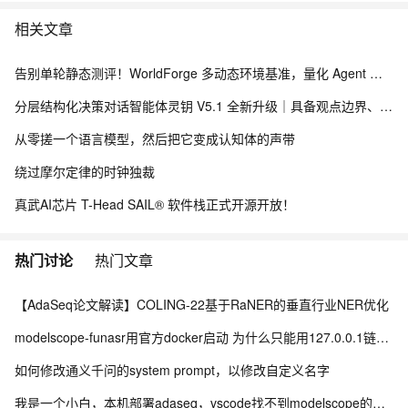
相关文章
告别单轮静态测评！WorldForge 多动态环境基准，量化 Agent 组件协同能力
分层结构化决策对话智能体灵钥 V5.1 全新升级｜具备观点边界、关系感知的深度思辨 Agent，配套线上 Demo 与真实用户数据采集方案
从零搓一个语言模型，然后把它变成认知体的声带
绕过摩尔定律的时钟独裁
真武AI芯片 T-Head SAIL® 软件栈正式开源开放！
热门讨论
热门文章
【AdaSeq论文解读】COLING-22基于RaNER的垂直行业NER优化
modelscope-funasr用官方docker启动 为什么只能用127.0.0.1链接wss？
如何修改通义千问的system prompt，以修改自定义名字
我是一个小白，本机部署adaseq，vscode找不到modelscope的module