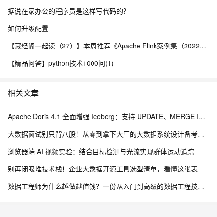
据说在家办公的程序员是这样写代码的？
如何升级配置
【藏经阁一起读（27）】本周推荐《Apache Flink案例集（2022版）》，你有哪些心得？
【精品问答】python技术1000问(1)
相关文章
Apache Doris 4.1 全面增强 Iceberg：支持 UPDATE、MERGE INTO 与 Iceberg V3
大数据面试别只背八股！从零到拿下大厂的大数据系统设计备考路线
浏览器端 AI 视频实验：结合目标检测与光流实现群体运动追踪
别再闭眼堆技术栈！企业大数据开源工具选型清单，看懂这张表少走3年弯路
数据工程师为什么越做越值钱？一份从入门到高级的数据工程技能树、项目实战与简历升级指南