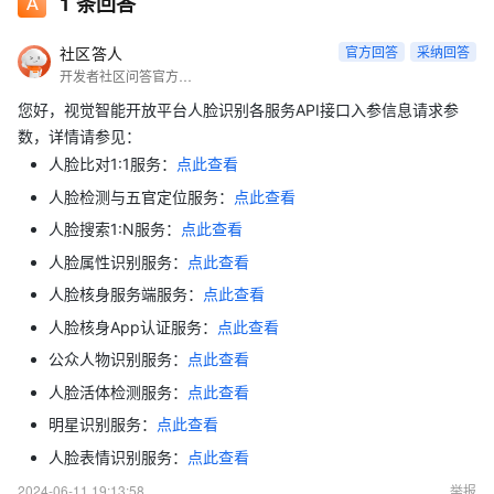
1
条回答
社区答人
官方回答
采纳回答
开发者社区问答官方账号
您好，视觉智能开放平台人脸识别各服务API接口入参信息请求参
数，详情请参见：
人脸比对1:1服务：
点此查看
人脸检测与五官定位服务：
点此查看
人脸搜索1:N服务：
点此查看
人脸属性识别服务：
点此查看
人脸核身服务端服务：
点此查看
人脸核身App认证服务：
点此查看
公众人物识别服务：
点此查看
人脸活体检测服务：
点此查看
明星识别服务：
点此查看
人脸表情识别服务：
点此查看
2024-06-11 19:13:58
举报