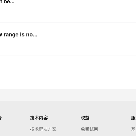
 be...
nge is no...
价
技术内容
权益
服
技术解决方案
免费试用
基