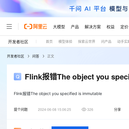
大模型
产品
解决方案
权益
定价
开发者社区
首页
模型体验
探索云世界
问产品
动手实
大模型
产品
解决方案
权益
定价
云市场
伙伴
服务
了解阿里云
精选产品
精选解决方案
普惠上云
产品定价
精选商城
成为销售伙伴
售前咨询
为什么选择阿里云
千问AI平台
开发者社区
问答
正文
了解云产品的定价详情
大模型服务平台百炼
千问办公，解锁你的工作
普惠上云 官方力荐
分销伙伴
在线服务
网站建设
什么是云计算
大
大模型服务与应用平台
企业级Agent产品，直接
云服务器38元/年起，超
咨询伙伴
多端小程序
技术领先
Flink报错The object you speci
云上成本管理
售后服务
轻量应用服务器
Agency Agents：拥
官方推荐返现计划
大模型
精选产品
精选解决方案
Salesforce 国际版订阅
稳定可靠
管理和优化成本
推荐新用户得奖励，单订单
销售伙伴合作计划
自助服务
友盟天域
安全合规
人工智能与机器学习
AI
Flink报错The object you specified is immutable
文本生成
云数据库 RDS
HappyHorse 打造一
云工开物
无影生态合作计划
在线服务
观测云
分析师报告
高校专属算力普惠，学生认
计算
互联网应用开发
Qwen3.8-Max
提个问题
2024-06-08 15:06:25
326
分享
HOT
Salesforce On Alibaba C
工单服务
Tuya 物联网平台阿里云
研究报告与白皮书
人工智能平台 PAI
快速拥有专属 OpenClaw
大模
Consulting Partner 合
大数据
容器
智能体时代全能旗舰模型
免费试用
短信专区
一站式AI开发、训练和推
蓝凌 OA
AI 大模型销售与服务生
现代化应用