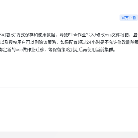
Deepseek-v4-pro
HappyHors
同享
万小智 AI 建站低至 15元/月
Qoder CN
AI 短剧/漫剧
云原生数据库 
快递物流查询
WordPress
成为服务伙
高校合作
点，立即开启云上创新
覆盖公网/内网、递归/权威、移动APP等全场景解析服务
送.CN域名，送备案服务码
基于千问大模型等，支持代码智能生成、研发智能问答
AI助力短剧
态智能体模型
旗舰 MoE 大模型，百万上下文与顶尖推理能力
图生视频，流
Ubuntu
官方回答
服务生态伙伴
云工开物
企业应用
Works
Night Plan 支持 Qwen 3.8-Max
云原生大数据计算服务 MaxCompute
AI 办公
容器服务 Kub
NEW
GLM-5.2
Wan2.7-T
Red Hat
30+ 款产品免费体验
Data Agent 驱动的一站式 Data+AI 开发治理平台
夜间 5 折，Qwen/Meoo/TokenPlan 客户专享
面向分析的企业级SaaS模式云数据仓库
AI智能应用
提供一站式管
科研合作
可篡改”方式保存和使用数据，导致Flink作业写入/修改oss文件报错，
视觉 Coding、空间感知、多模态思考等全面升级
1M上下文，专为长程任务能力而生
ERP
堂（旗舰版）
SUSE
有者以及授权用户可以删除该策略，如果配置超过24小时是不允许修改删除
智能客服
CRM
防护产品
2个月
自动承接线索
群绑定新的oss做作业迁移，等保留策略到期后再使用当前集群。
建站小程序
OA 办公系统
AI 应用构建
大模型原生
力提升
财税管理
模板建站
Qoder
大模型服务平台百炼-应用模版
HOT
NEW
面向真实软件
个人版上线、团队版降价；千问3.8-Max首发发尝鲜
丰富多元化的应用模版和解决方案
400电话
定制建站
万有无界
大模型服务平台百炼-智能体
方案
广告营销
模板小程序
的模型效果
灵活可视化地构建企业级 Agent
定制小程序
秒悟
人工智能平台 PAI
APP 开发
云端极速 AI 
新一代 AI 视频生成模型，深度适配广告营销等场景
AI Native 的算法工程平台，一站式完成建模、训练、推理服务部署
建站系统