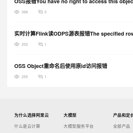
OSS报错You have no right to access this object
396
0
实时计算Flink读ODPS源表报错The specified row ra
202
1
OSS Object重命名后使用原id访问报错
255
1
为什么选择阿里云
大模型
产品和定
什么是云计算
大模型服务平台
全部产品