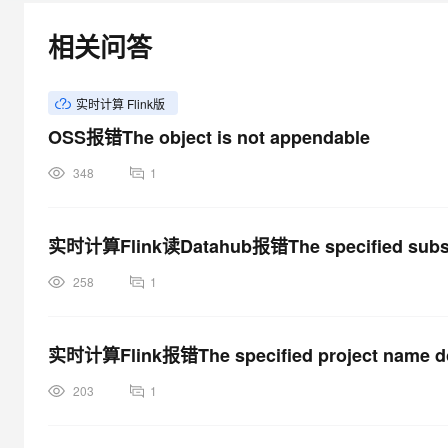
大模型解决方案
相关问答
迁移与运维管理
快速部署 Dify，高效搭建 
专有云
实时计算 Flink版
10 分钟在聊天系统中增加
OSS报错The object is not appendable
348
1
实时计算Flink读Datahub报错The specified subscri
258
1
实时计算Flink报错The specified project name doe
203
1