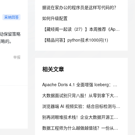
安全
我要投诉
e-1.1-I2V
Cosyvoice-V3-Flash
PolarDB
上云场景组合购
Milvus 弹性伸缩功能新增节
伴
据说在家办公的程序员是这样写代码的？
漫剧创作，剧本、分镜、视频高效生成
100%兼容MySQL、PostgreSQL，兼容Oracle，支持集中和分布式
覆盖90%+业务场景，专享组合折扣价
点支持范围
畅自然，细节丰富
高表现力语音合成大模型，语音克隆听感自然
VPN
采纳回答
如何升级配置
ernetes 版 ACK
云聚AI 严选权益
AI 原生数据库服务发布
SSL 证书
2V
Fun-ASR
【藏经阁一起读（27）】本周推荐《Apache Flink案例集（2022版）》，你有哪些心得？
，一键激活高效办公新体验
理容器应用的 K8s 服务
精选AI产品，从模型到应用全链提效
Agent 数据网关
启动保留策略
文戏情感细腻自然，动作戏激烈拳拳到肉，实现更强表演能力
支持中英文自由切换，具备更强的噪声鲁棒性
堡垒机
【精品问答】python技术1000问(1)
策略的。
AI 用量加速计划
云原生数据库 PolarDB
防火墙
、识别商机，让客服更高效、服务更出色。
新老同享，达量后返
Agentic Database 发布
主机安全
应用
举报
相关文章
千问办公
NEW
AI 应用及服务市场
的智能体编程平台
一站式AI生产力平台
Apache Doris 4.1 全面增强 Iceberg：支持 UPDATE、MERGE INTO 与 Iceberg V3
AI 应用
伶鹊
大数据面试别只背八股！从零到拿下大厂的大数据系统设计备考路线
企业级人与Agent协作平台，接入和调度多个数字员工
智能客服平台，对话机器人、对话分析、智能外呼
大模型
浏览器端 AI 视频实验：结合目标检测与光流实现群体运动追踪
大模型服务平台百炼 - 全妙
自然语言处理
应用创作平台
多模态内容创作工具，已接入 DeepSeek
别再闭眼堆技术栈！企业大数据开源工具选型清单，看懂这张表少走3年弯路
数据标注
数据工程师为什么越做越值钱？一份从入门到高级的数据工程技能树、项目实战与简历升级指南
机器学习