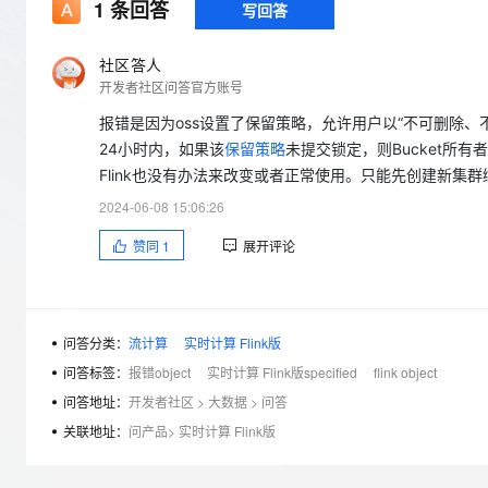
存储
天池大赛
1
条回答
写回答
Qwen3.7-Plus
云解析DNS
解决方案免费试用 新老
电子合同
最高领取价值200元试用
能看、能想、能动手的多模
安全
网络与CDN
AI 算法大赛
畅捷通
社区答人
大数据开发治理平台 Data
AI 产品 免费试用
网络
开发者社区问答官方账号
安全
云开发大赛
Qwen3-VL-Plus
Tableau 订阅
1亿+ 大模型 tokens 和 
报错是因为oss设置了保留策略，允许用户以“不可删除、不
可观测
入门学习赛
中间件
AI空中课堂在线直播课
24小时内，如果该
保留策略
未提交锁定，则Bucket所
云防火墙
140+云产品 免费试用
上云与迁云
云原生的云上边界网络安全
产品新客免费试用，最长1
Flink也没有办法来改变或者正常使用。只能先创建新集
数据库
生态解决方案
大模型服务
2024-06-08 15:06:26
企业出海
大模型ACA认证体验
大数据计算
助力企业全员 AI 认知与能
行业生态解决方案
赞同
1
展开评论
千问AI平台-Token Plan
政企业务
媒体服务
开发者生态解决方案
企业服务与云通信
千问AI平台-模型体验
AI 开发和 AI 应用解决
问答分类：
流计算
实时计算 Flink版
在线体验全尺寸、多种模态
域名与网站
问答标签：
报错object
实时计算 Flink版specified
flink object
Happy 系列大模型
终端用户计算
问答地址：
开发者社区
>
大数据
>
问答
关联地址：
问产品
>
实时计算 Flink版
Serverless
开发工具