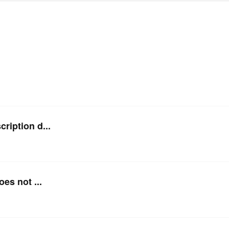
AI 应用
10分钟微调：让0.6B模型媲美235B模
多模态数据信
型
依托云原生高可用架构,实现Dify私有化部署
用1%尺寸在特定领域达到大模型90%以上效果
一个 AI 助手
超强辅助，Bol
即刻拥有 DeepSeek-R1 满血版
在企业官网、通讯软件中为客户提供 AI 客服
多种方案随心选，轻松解锁专属 DeepSeek
ption d...
s not ...