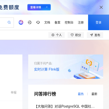
文档
备案
控制台
注册
登录
个人
积分
发布
验
作计划
器
AI 活动
专业服务
服务伙伴合作计划
开发者社区
加入我们
产品动态
服务平台百炼
阿里云 OPC 创新助力计划
一站式生成采购清单，支持单品或批量购买
io：打造专属 AI 语音助手
S产品伙伴计划（繁花）
峰会
CS
造的大模型服务与应用开发平台
一句话生成原生可编辑精美 PPT 文稿
AI 生产力先锋
Al MaaS 服务伙伴赋能合作
域名
博文
Careers
至高可申请百万元
Qwen3.8-Max 模型上线
开启高性价比 AI 编程新体验
弹性可伸缩的云计算服务
Qwen-Audio-3.0-Realtime 端到端实时语音角色扮演
输入一句话想法, 轻松生成专业的 PPT
先锋实践拓展 AI 生产力的边界
Token 补贴，五大权
计划
海大会
伙伴信用分合作计划
商标
问答
社会招聘
归属于问产品:
益加速 OPC 成功
eek-V4-Pro
SS
一键部署幻兽帕鲁游戏服务器
飞天发布时刻
HOT
Open Search 向量检索版支
实时计算 Flink版
划
备案
电子书
校园招聘
pSeek-V4-Pro
视频创作，一键激活电商全链路生产力
稳定、安全、高性价比、高性能的云存储服务
一键购买专属联机服务器，轻松开启游戏
所见，即是所愿
持视频检索 Pipeline 功能
更多支持
划
公司注册
镜像站
视频生成
语音识别与合成
专属 QwenPaw
漫剧工坊：一站式动画创作平台
AI 实训营
HOT
应用身份服务 (IDaaS)
合作伙伴培训与认证
划
上云迁移
站生成，高效打造优质广告素材
全接入的云上超级电脑
从聊天伙伴进化为能主动干活的本地数字员工
快速生产连贯的高质量长漫剧
从基础到进阶，Agent 创客手把手教你
OpenClaw 管理能力上线
lScope
我要反馈
e-1.1-T2V
Qwen3-TTS-Flash
举报
问答排行榜
查询合作伙伴
最热
最新
n Alibaba Cloud ISV 合作
代维服务
建企业门户网站
10 分钟搭建微信、支付宝小程序
MaxCompute MaxFrame 提
畅细腻的高质量视频
离线语音合成大模型，多语言方言自适应，低延迟高稳定
创新加速
ope
登录合作伙伴管理后台
我要建议
站，无忧落地极速上线
以可视化方式快速构建移动和 PC 门户网站
国内短信简单易用，安全可靠，秒级触达，全球覆盖200+国家和地区。
高效部署网站，快速应用到小程序
供自动弹性内存功能
【大咖问答】对话PostgreSQL 中国社区发起人之一，阿里云数据库高级专家 德哥