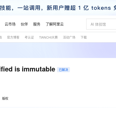
云市场
伙伴
服务
了解阿里云
践
官方博客
考认证
TIANCHI大赛
活动广场
下载
AI 特惠
数据与 API
成为产品伙伴
企业增值服务
最佳实践
价格计算器
AI 场景体
基础软件
产品伙伴合
阿里云认证
市场活动
配置报价
大模型
自助选配和估算价格
新方式
睿译宝，AI翻译排版一步到位
智启 AI 普惠权益
产品生态集成认证中心
企业支持计划
云上春晚
域名与网站
千问官方 MaaS 平台，为开发者和 Agent 而生，新用户赠送 1 亿 + tokens 额度
Qwen Aud
AI Coding
阿里云Maa
2026 阿里云
云服务器 E
为企业打
数据集
Windows
大模型认证
模型
NEW
NEW
交付可用成果
值低价云产品抢先购
上传文档即自动完成翻译和格式还原
至高享 1亿+免费 tokens，加速 Al 应用落地
提供智能易用的域名与建站服务
智能编程，一键
安全可靠、
产品生态伙伴
专家技术服务
云上奥运之旅
弹性计算合作
阿里云中企出
手机三要素
宝塔 Linux
全部认证
fied is immutable
价格优势
已解决
有专属领域专家
GLM-5.2：长任务时代开源旗舰模型
阿里云 OPC 创新助力计划
千问大模型
即刻拥有 DeepS
AI 电商营销
对象存储 O
大模型
产品生态伙伴工作台
企业增值服务台
云栖战略参考
云存储合作计
云栖大会
身份实名认证
CentOS
训练营
推动算力普惠，释放技术红利
最高返9万
多领域专家智能体,一键组建 AI 虚拟交付团队
快速构建应用程序和网站，即刻迈出上云第一步
至高百万元 Token 补贴，加速一人公司成长
多元化、高性能、安全可靠的大模型服务
真正可用的 1M 上下文,一次完成代码全链路开发
轻松解锁专属 Dee
从图文生成到
云上的中国
数据库合作计
活动全景
短信
Docker
图片和
站式影视创作平台
Hermes Agent，打造自进化智能体
Token Plan 模型订阅计划
数字证书管理服务（原SSL证书）
5 分钟轻松部署
AI 广告创作
无影云电脑
企业成长
NEW
信息公告
看见新力量
云网络合作计
OCR 文字识别
JAVA
证享300元代金券
可视化编排打通从文字构思到成片全链路闭环
全托管，含MySQL、PostgreSQL、SQL Server、MariaDB多引擎
自主进化，持久记忆，越用越聪明
Qwen3.8-Max 首发尝鲜，限时加量 10 倍，夜间低至2折
实现全站HTTPS，呈现可信的WEB访问
图文、视频一
随时随地安
魔搭 Mode
Kimi-K3
HappyHors
版权
NEW
loud
服务实践
官网公告
金融模力时刻
Salesforce O
版
发票查验
全能环境
Claude Code + GStack 打造工程团队
千问办公，限时限量积分加倍
Qoder
低代码高效构
AI 建站
短信服务
型
NEW
作计划
Kimi 最新旗舰模型，长程编程与推理利器
让文字生成流
计划
创新中心
魔搭 ModelSc
健康状态
理服务
让AI从“聊天伙伴”进化为能干活的“数字员工”
安装技能 GStack，拥有专属 AI 工程团队
你的AI工作搭子，覆盖日常办公高频场景
面向真实软件的智能体编程平台
0 代码专业建
客户案例
天气预报查询
操作系统
态合作计划