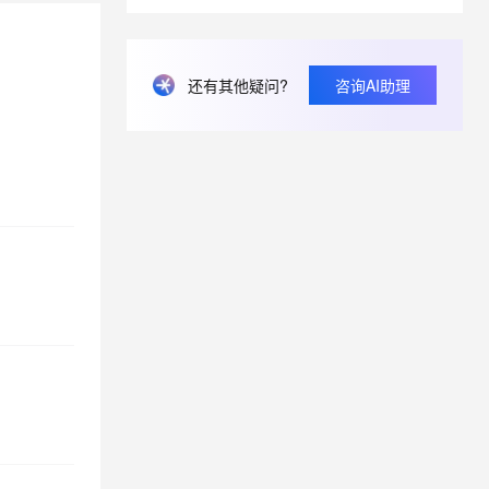
息提取
与 AI 智能体进行实时音视频通话
从文本、图片、视频中提取结构化的属性信息
构建支持视频理解的 AI 音视频实时通话应用
还有其他疑问?
咨询AI助理
t.diy 一步搞定创意建站
构建大模型应用的安全防护体系
通过自然语言交互简化开发流程,全栈开发支持
通过阿里云安全产品对 AI 应用进行安全防护